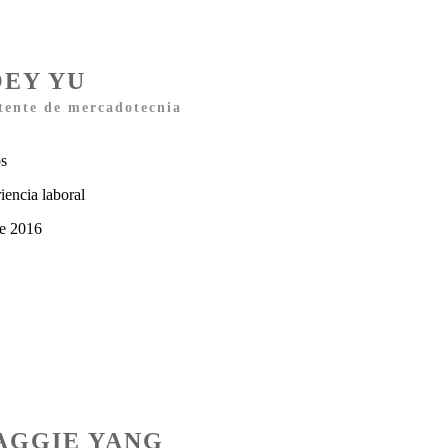
OEY YU
tente de mercadotecnia
os
iencia laboral
e 2016
AGGIE YANG