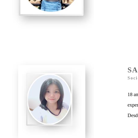
S
Soci
18 a
exper
Desd