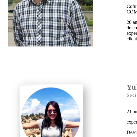
Cofu
COM
20 an
de co
exper
clien
Yu
Soci
21 a
exper
Desd