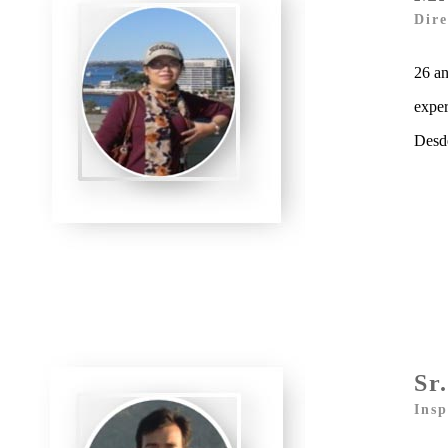
Dire
26 a
exper
Desd
Sr
Insp