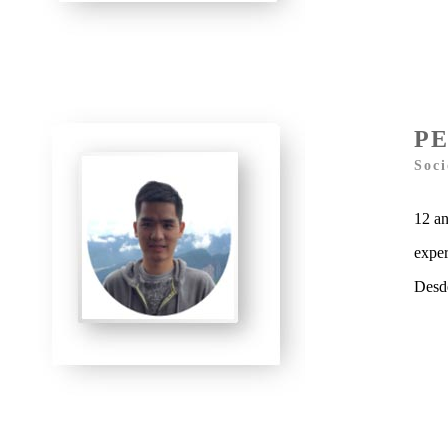
PE
Soci
12 a
exper
Desd