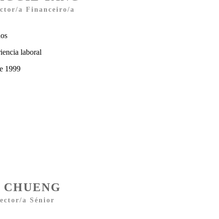
ctor/a Financeiro/a
nos
iencia laboral
e 1999
. CHUENG
ector/a Sénior