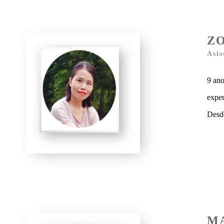
Z
Asis
9 an
exper
Desd
M