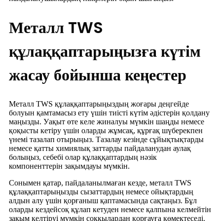
Металл TWS
құлаққаптарыңызға күтім
жасау бойынша кеңестер
Металл TWS құлаққаптарыңыздың жоғары деңгейде
болуын қамтамасыз ету үшін тиісті күтім әдістерін қолдану
маңызды. Уақыт өте келе жиналуы мүмкін шаңды немесе
қоқысты кетіру үшін оларды жұмсақ, құрғақ шүберекпен
үнемі тазалап отырыңыз. Тазалау кезінде сұйықтықтарды
немесе қатты химиялық заттарды пайдаланудан аулақ
болыңыз, себебі олар құлаққаптардың нәзік
компоненттерін зақымдауы мүмкін.
Сонымен қатар, пайдаланылмаған кезде, металл TWS
құлаққаптарыңызды сызаттардың немесе ойықтардың
алдын алу үшін қорғаныш қаптамасында сақтаңыз. Бұл
оларды кездейсоқ құлап кетуден немесе қалпына келмейтін
зақым келтіруі мүмкін соққылардан қорғауға көмектеседі.