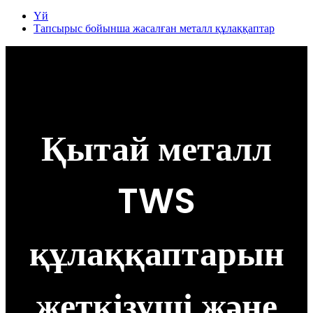
Үй
Тапсырыс бойынша жасалған металл құлаққаптар
Қытай металл
TWS
құлаққаптарын
жеткізуші және