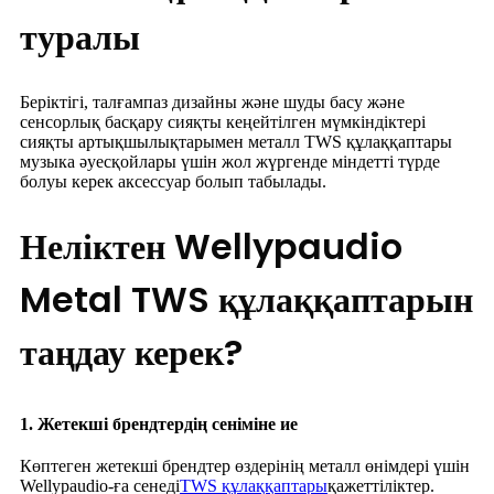
туралы
Беріктігі, талғампаз дизайны және шуды басу және
сенсорлық басқару сияқты кеңейтілген мүмкіндіктері
сияқты артықшылықтарымен металл TWS құлаққаптары
музыка әуесқойлары үшін жол жүргенде міндетті түрде
болуы керек аксессуар болып табылады.
Неліктен Wellypaudio
Metal TWS құлаққаптарын
таңдау керек?
1. Жетекші брендтердің сеніміне ие
Көптеген жетекші брендтер өздерінің металл өнімдері үшін
Wellypaudio-ға сенеді
TWS құлаққаптары
қажеттіліктер.