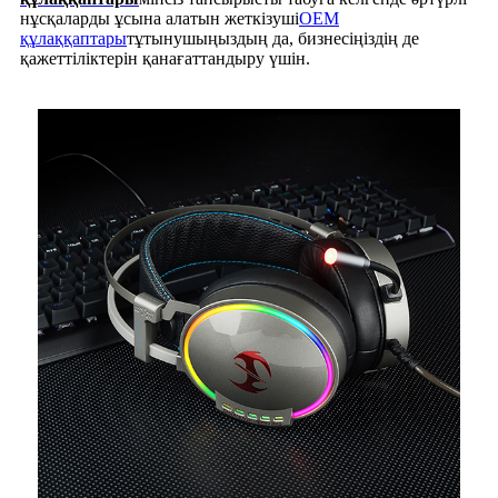
нұсқаларды ұсына алатын жеткізуші
OEM
құлаққаптары
тұтынушыңыздың да, бизнесіңіздің де
қажеттіліктерін қанағаттандыру үшін.