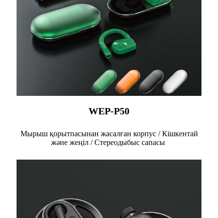
WEP-P50
Мырыш қорытпасынан жасалған корпус / Кішкентай
және жеңіл / Стереодыбыс сапасы