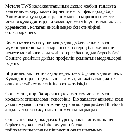
Металл TWS құлаққаптарының дұрыс жұбын таңдауға
келгенде, ескеру қажет бірнеше негізгі факторлар бар.
Алюминий құлаққаптардың жылтыр көрінісін немесе
металл құлаққаптардың заманауи сезімін ұнататыныңызға
қарамастан, қалаған дизайныңыз бен стиліңізді
ойластырыңыз.
Келесі кезекте, сіз үшін маңызды дыбыс сапасы мен
мүмкіндіктерін қарастырыңыз. Сіз терең бас жиілігіне
немесе мөлдір жоғары жиіліктерге басымдық бересіз бе?
Өзіңізге ұнайтын дыбыс профилін ұсынатын модельдерді
іздеңіз.
Ыңғайлылық - есте сақтау керек тағы бір маңызды аспект.
Құлаққаптардың құлағыңызға мықтап жабысып, жеке
өлшемге сәйкес келетініне көз жеткізіңіз.
Сонымен қатар, батареяның қызмет ету мерзімі мен
қосылым опцияларын тексеріңіз. Бір зарядтау арқылы ұзақ
уақыт жұмыс істейтін және құрылғыларыңызбен Bluetooth
арқылы үздіксіз жұптасатын жұпты таңдаңыз.
Соңғы шешім қабылдамас бұрын, нақты өнімділік пен
беріктік туралы түсінік алу үшін басқа
пайдаланушылардың пікірлерін оқып шығыңыз.