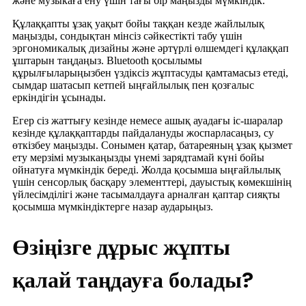
және музыкаға ену үшін тағы бір маңызды мүмкіндік.
Құлаққапты ұзақ уақыт бойы таққан кезде жайлылық
маңызды, сондықтан мінсіз сәйкестікті табу үшін
эргономикалық дизайны және әртүрлі өлшемдегі құлаққап
ұштарын таңдаңыз. Bluetooth қосылымы
құрылғыларыңызбен үздіксіз жұптасуды қамтамасыз етеді,
сымдар шатасып кетпей ыңғайлылық пен қозғалыс
еркіндігін ұсынады.
Егер сіз жаттығу кезінде немесе ашық ауадағы іс-шаралар
кезінде құлаққаптарды пайдалануды жоспарласаңыз, су
өткізбеу маңызды. Сонымен қатар, батареяның ұзақ қызмет
ету мерзімі музыкаңызды үнемі зарядтамай күні бойы
ойнатуға мүмкіндік береді. Жолда қосымша ыңғайлылық
үшін сенсорлық басқару элементтері, дауыстық көмекшінің
үйлесімділігі және тасымалдауға арналған қаптар сияқты
қосымша мүмкіндіктерге назар аударыңыз.
Өзіңізге дұрыс жұпты
қалай таңдауға болады?