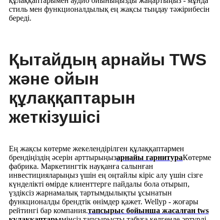
құлаққаптарымен аудио ойыныңызды жаңартыңыз - мұнда
стиль мен функционалдылық ең жақсы тыңдау тәжірибесін
береді.
Қытайдың арнайы TWS
және ойын
құлаққаптарын
жеткізушісі
Ең жақсы көтерме жекелендірілген құлаққаптармен
брендіңіздің әсерін арттырыңыз
арнайы гарнитура
Көтерме
фабрика. Маркетингтік науқанға салынған
инвестицияларыңыз үшін ең оңтайлы кіріс алу үшін сізге
күнделікті өмірде клиенттерге пайдалы бола отырып,
үздіксіз жарнамалық тартымдылықты ұсынатын
функционалды брендтік өнімдер қажет. Wellyp - жоғары
рейтингі бар компания.
тапсырыс бойынша жасалған tws
құлаққаптары
мінсіз тапсырысты табуға келгенде әртүрлі