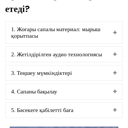
етеді?
1. Жоғары сапалы материал: мырыш
қорытпасы
2. Жетілдірілген аудио технологиясы
3. Теңшеу мүмкіндіктері
4. Сапаны бақылау
5. Бәсекеге қабілетті баға