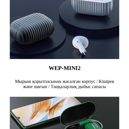
WEP-MINI2
Мырыш қорытпасынан жасалған корпус / Кішірек
және шағын / Таңқаларлық дыбыс сапасы