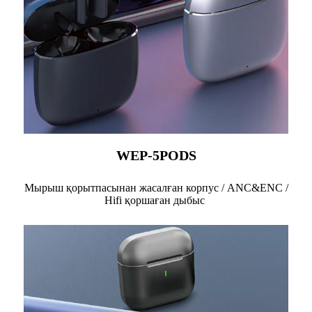
WEP-5PODS
Мырыш қорытпасынан жасалған корпус / ANC&ENC /
Hifi қоршаған дыбыс