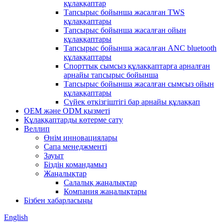
құлаққаптар
Тапсырыс бойынша жасалған TWS
құлаққаптары
Тапсырыс бойынша жасалған ойын
құлаққаптары
Тапсырыс бойынша жасалған ANC bluetooth
құлаққаптары
Спорттық сымсыз құлаққаптарға арналған
арнайы тапсырыс бойынша
Тапсырыс бойынша жасалған сымсыз ойын
құлаққаптары
Сүйек өткізгіштігі бар арнайы құлаққап
OEM және ODM қызметі
Құлаққаптарды көтерме сату
Веллип
Өнім инновациялары
Сапа менеджменті
Зауыт
Біздің командамыз
Жаңалықтар
Салалық жаңалықтар
Компания жаңалықтары
Бізбен хабарласыңы
English