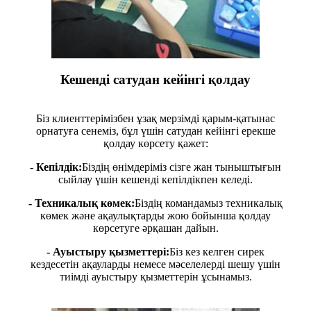
Кешенді сатудан кейінгі қолдау
Біз клиенттерімізбен ұзақ мерзімді қарым-қатынас
орнатуға сенеміз, бұл үшін сатудан кейінгі ерекше
қолдау көрсету қажет:
- Кепілдік:
Біздің өнімдеріміз сізге жан тыныштығын
сыйлау үшін кешенді кепілдікпен келеді.
- Техникалық көмек:
Біздің командамыз техникалық
көмек және ақаулықтарды жою бойынша қолдау
көрсетуге әрқашан дайын.
- Ауыстыру қызметтері:
Біз кез келген сирек
кездесетін ақауларды немесе мәселелерді шешу үшін
тиімді ауыстыру қызметтерін ұсынамыз.