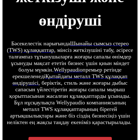
өндіруші
Бәсекелестік нарығында
Шынайы сымсыз стерео
(TWS) құлаққаптар
, мінсіз жеткізушіні табу, әсіресе
талғампаз тұтынушыларға жоғары сапалы өнімдер
ұсынуды мақсат ететін бизнес үшін қиын міндет
болуы мүмкін.
Wellypaudio
премьер ретінде
ерекшеленеді
Қытайдағы металл TWS құлаққап
өндірушісі
, беріктік, стиль және жоғары дыбыс
сапасын үйлестіретін жоғары сапалы мырыш
қорытпасынан жасалған құлаққаптарды ұсынады.
Бұл нұсқаулықта Wellypaudio компаниясының
металл TWS құлаққаптарының бірегей
артықшылықтары және біз сіздің бизнесіңіз үшін
неліктен ең жақсы таңдау екеніміз қарастырылады.