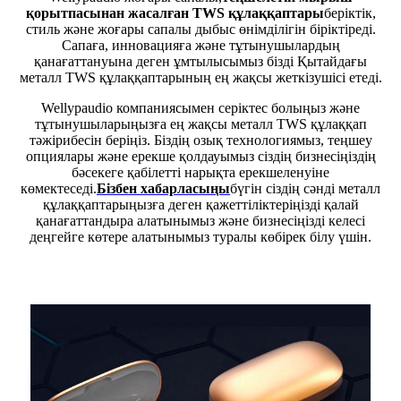
қорытпасынан жасалған TWS құлаққаптары
беріктік,
стиль және жоғары сапалы дыбыс өнімділігін біріктіреді.
Сапаға, инновацияға және тұтынушылардың
қанағаттануына деген ұмтылысымыз бізді Қытайдағы
металл TWS құлаққаптарының ең жақсы жеткізушісі етеді.
Wellypaudio компаниясымен серіктес болыңыз және
тұтынушыларыңызға ең жақсы металл TWS құлаққап
тәжірибесін беріңіз. Біздің озық технологиямыз, теңшеу
опциялары және ерекше қолдауымыз сіздің бизнесіңіздің
бәсекеге қабілетті нарықта ерекшеленуіне
көмектеседі.
Бізбен хабарласыңы
бүгін сіздің сәнді металл
құлаққаптарыңызға деген қажеттіліктеріңізді қалай
қанағаттандыра алатынымыз және бизнесіңізді келесі
деңгейге көтере алатынымыз туралы көбірек білу үшін.