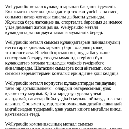
Wellypaudio металл құлаққаптарынан басқаны іздемеңіз.
Бұл жылтыр металл құлаққаптар тек сән үлгісі ғана емес,
сонымен қатар жоғары сапалы дыбысты ұсынады.
Жұмысқа бара жатсаңыз да, спортзалға барсаңыз да немесе
үйде демалып жатсаңыз да, Wellypaudio металл
құлаққаптары тыңдауға тамаша мүмкіндік береді.
Wellypaudio металл сымсыз құлаққаптарын пайдаланудың
негізгі артықшылықтарының бірі - олардың озық
технологиясы. Bluetooth қосылымы, шуды басу және
сенсорлық басқару сияқты мүмкіндіктерімен бұл
құлаққаптар музыка тыңдауды үздіксіз тәжірибеге
айналдырады. Шатасқан сымдарға қош айтысып, осы
сымсыз кереметтермен қозғалыс еркіндігіне қош келдіңіз.
Wellypaudio металл корпусты құлаққаптарды таңдаудың
тағы бір артықшылығы - олардың батареясының ұзақ
қызмет ету мерзімі. Қайта зарядтау туралы үнемі
алаңдамай, сағаттар бойы үздіксіз музыка ойнатудан ләззат
алыңыз. Сонымен қатар, эргономикалық дизайн ешқандай
ыңғайсыздық тудырмай, ұзақ уақыт киюге ыңғайлы киюді
қамтамасыз етеді.
Wellypaudio компаниясының металл сымсыз