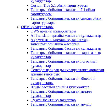
құлаққаптар
Custom True 5.1 ойын гарнитурасы
Тапсырыс бойынша жасалған 7.1 ойын
гарнитурасы
Тапсырыс бойынша жасалған сымды ойын
гарнитуралары
OEM құлаққаптары
OWS арнайы құлаққаптары
AI Translator арнайы жасалған құлаққаптар
Ақ түсті жапсырмалы құлаққаптар,
тапсырыс бойынша жасалған
Тапсырыс бойынша басылған құлаққаптар
Тапсырыс бойынша жасалған жарнамалық
құлаққаптар
Тапсырыс бойынша жасалған логотипті
құлаққаптар
Сенсорлық экранды құлаққаптарға арналған
арнайы тапсырыс
Тапсырыс бойынша жасалған Bluetooth
құлаққаптары
Шуды басатын арнайы құлаққаптар
Тапсырыс бойынша жасалған металл
құлаққаптар
Су өткізбейтін құлаққаптар
Тапсырыс бойынша жасалған мөлдір