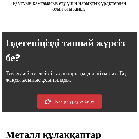
қамтуын қамтамасыз ету үшін нарықтық үрдістерден
озып отырамыз.
Іздегеніңізді таппай жүрсіз
бе?
Тек егжей-тегжейлі талаптарыңызды айтыңыз. Ең
жақсы ұсыныс ұсынылады.
Қазір сұрау жіберу
Металл құлаққаптар