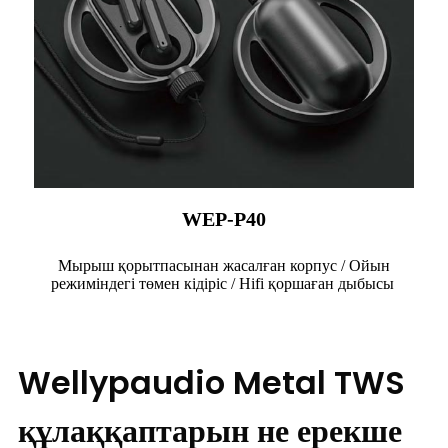
WEP-P40
Мырыш қорытпасынан жасалған корпус / Ойын
режиміндегі төмен кідіріс / Hifi қоршаған дыбысы
Wellypaudio Metal TWS
құлаққаптарын не ерекше