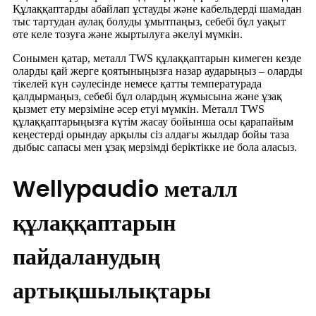
Құлаққаптарды абайлап ұстауды және кабельдерді шамадан
тыс тартудан аулақ болуды ұмытпаңыз, себебі бұл уақыт
өте келе тозуға және жыртылуға әкелуі мүмкін.
Сонымен қатар, металл TWS құлаққаптарын кимеген кезде
оларды қай жерге қоятыныңызға назар аударыңыз – оларды
тікелей күн сәулесінде немесе қатты температурада
қалдырмаңыз, себебі бұл олардың жұмысына және ұзақ
қызмет ету мерзіміне әсер етуі мүмкін. Металл TWS
құлаққаптарыңызға күтім жасау бойынша осы қарапайым
кеңестерді орындау арқылы сіз алдағы жылдар бойы таза
дыбыс сапасы мен ұзақ мерзімді беріктікке ие бола аласыз.
Wellypaudio металл
құлаққаптарын
пайдаланудың
артықшылықтары