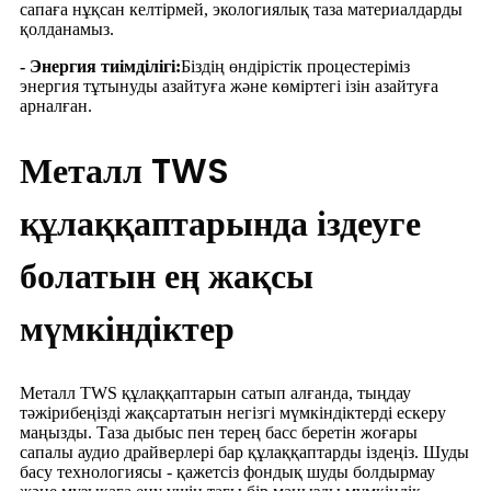
сапаға нұқсан келтірмей, экологиялық таза материалдарды
қолданамыз.
- Энергия тиімділігі:
Біздің өндірістік процестеріміз
энергия тұтынуды азайтуға және көміртегі ізін азайтуға
арналған.
Металл TWS
құлаққаптарында іздеуге
болатын ең жақсы
мүмкіндіктер
Металл TWS құлаққаптарын сатып алғанда, тыңдау
тәжірибеңізді жақсартатын негізгі мүмкіндіктерді ескеру
маңызды. Таза дыбыс пен терең басс беретін жоғары
сапалы аудио драйверлері бар құлаққаптарды іздеңіз. Шуды
басу технологиясы - қажетсіз фондық шуды болдырмау