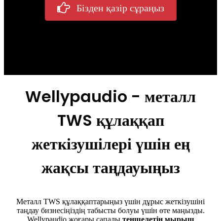
Бізден қазір сұраңыз
Wellypaudio - металл
TWS құлаққап
жеткізушілері үшін ең
жақсы таңдауыңыз
Металл TWS құлаққаптарыңыз үшін дұрыс жеткізушіні
таңдау бизнесіңіздің табысты болуы үшін өте маңызды.
Wellypaudio жоғары сапалы,
теңшелетін мырыш