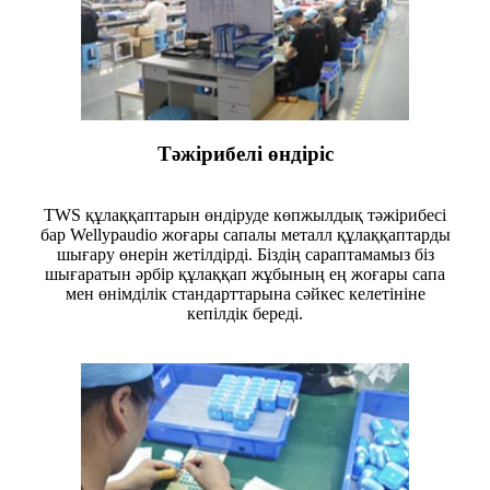
Тәжірибелі өндіріс
TWS құлаққаптарын өндіруде көпжылдық тәжірибесі
бар Wellypaudio жоғары сапалы металл құлаққаптарды
шығару өнерін жетілдірді. Біздің сараптамамыз біз
шығаратын әрбір құлаққап жұбының ең жоғары сапа
мен өнімділік стандарттарына сәйкес келетініне
кепілдік береді.