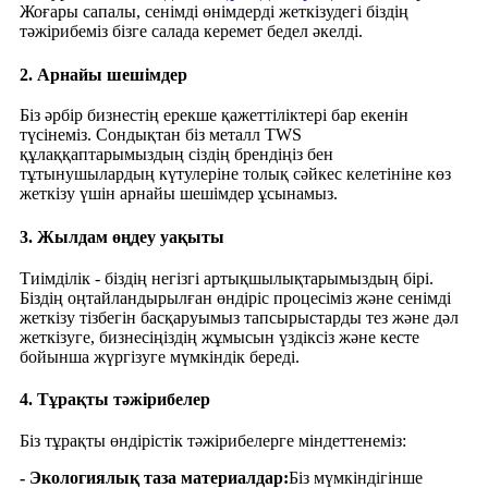
Жоғары сапалы, сенімді өнімдерді жеткізудегі біздің
тәжірибеміз бізге салада керемет бедел әкелді.
2. Арнайы шешімдер
Біз әрбір бизнестің ерекше қажеттіліктері бар екенін
түсінеміз. Сондықтан біз металл TWS
құлаққаптарымыздың сіздің брендіңіз бен
тұтынушылардың күтулеріне толық сәйкес келетініне көз
жеткізу үшін арнайы шешімдер ұсынамыз.
3. Жылдам өңдеу уақыты
Тиімділік - біздің негізгі артықшылықтарымыздың бірі.
Біздің оңтайландырылған өндіріс процесіміз және сенімді
жеткізу тізбегін басқаруымыз тапсырыстарды тез және дәл
жеткізуге, бизнесіңіздің жұмысын үздіксіз және кесте
бойынша жүргізуге мүмкіндік береді.
4. Тұрақты тәжірибелер
Біз тұрақты өндірістік тәжірибелерге міндеттенеміз:
- Экологиялық таза материалдар:
Біз мүмкіндігінше