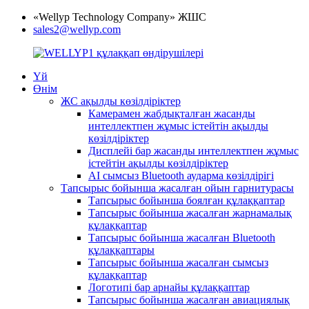
«Wellyp Technology Company» ЖШС
sales2@wellyp.com
Үй
Өнім
ЖС ақылды көзілдіріктер
Камерамен жабдықталған жасанды
интеллектпен жұмыс істейтін ақылды
көзілдіріктер
Дисплейі бар жасанды интеллектпен жұмыс
істейтін ақылды көзілдіріктер
AI сымсыз Bluetooth аударма көзілдірігі
Тапсырыс бойынша жасалған ойын гарнитурасы
Тапсырыс бойынша боялған құлаққаптар
Тапсырыс бойынша жасалған жарнамалық
құлаққаптар
Тапсырыс бойынша жасалған Bluetooth
құлаққаптары
Тапсырыс бойынша жасалған сымсыз
құлаққаптар
Логотипі бар арнайы құлаққаптар
Тапсырыс бойынша жасалған авиациялық