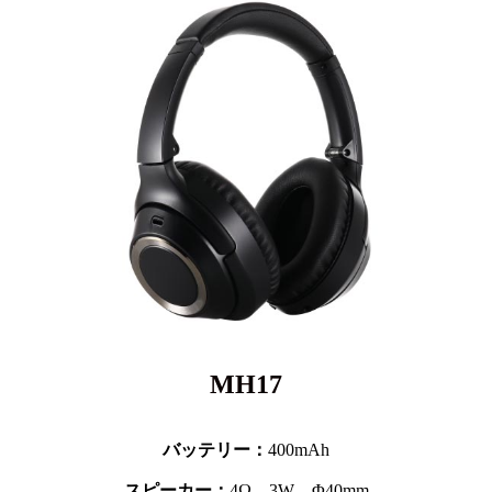
MH17
バッテリー：
400mAh
スピーカー：
4Ω、3W、Φ40mm