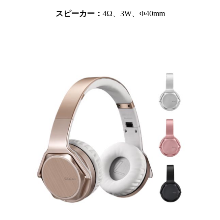
スピーカー：
4Ω、3W、Φ40mm