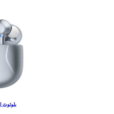
ANC بلوٽوٿ