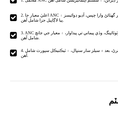
2. اعليٰ معيار جا ANC جزا ۽ مواد مهيا ڪريو، جن ۾ سرڪٽ بورڊ، مائڪرو موٽر، شور گهٽائڻ وارا چپس، آڊيو ڊوائيسز ۽
ٻيا لاڳاپيل جزا شامل آهن.
3. ANC سسٽم جي پيداوار جون خدمتون مهيا ڪريو، جن ۾ تيز پروٽوٽائپنگ، وڏي پيماني تي پيداوار، ۽ معيار جي جانچ
شامل آهن.
4. جامع بعد ۾ سيلز سروس فراهم ڪريو، جنهن ۾ مسئلا حل ڪرڻ، بعد ۾ سيلز سار سنڀال، ۽ ٽيڪنيڪل سپورٽ شامل
آهن.