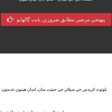
پنهنجي مرضي مطابق ضرورتن بابت ڳالهايو