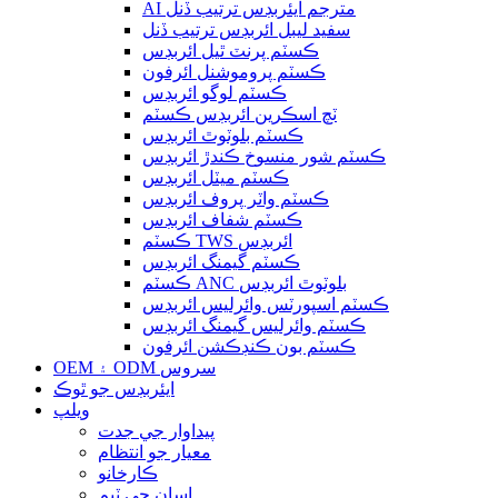
AI مترجم ايئربڊس ترتيب ڏنل
سفيد ليبل ائربڊس ترتيب ڏنل
ڪسٽم پرنٽ ٿيل ائربڊس
ڪسٽم پروموشنل ائرفون
ڪسٽم لوگو ائربڊس
ٽچ اسڪرين ائربڊس ڪسٽم
ڪسٽم بلوٽوٿ ائربڊس
ڪسٽم شور منسوخ ڪندڙ ائربڊس
ڪسٽم ميٽل ائربڊس
ڪسٽم واٽر پروف ائربڊس
ڪسٽم شفاف ائربڊس
ڪسٽم TWS ائربڊس
ڪسٽم گيمنگ ائربڊس
ڪسٽم ANC بلوٽوٿ ائربڊس
ڪسٽم اسپورٽس وائرليس ائربڊس
ڪسٽم وائرليس گيمنگ ائربڊس
ڪسٽم بون ڪنڊڪشن ائرفون
OEM ۽ ODM سروس
ايئربڊس جو ٿوڪ
ويلپ
پيداوار جي جدت
معيار جو انتظام
ڪارخانو
اسان جي ٽيم