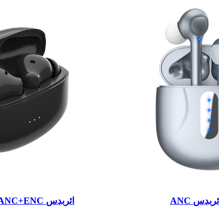
 ائربڊس
TWS اسٽيريو ANC+ENC ائربڊس