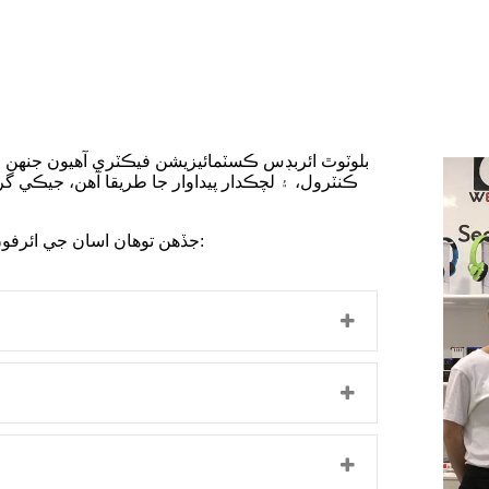
ڪنٽرول، ۽ لچڪدار پيداوار جا طريقا آهن، جيڪي گ
جڏهن توهان اسان جي ائرفون ڪسٽمائيزيشن فيڪٽري کي چونڊيو ٿا، ته توهان کي فائدو ٿيندو: