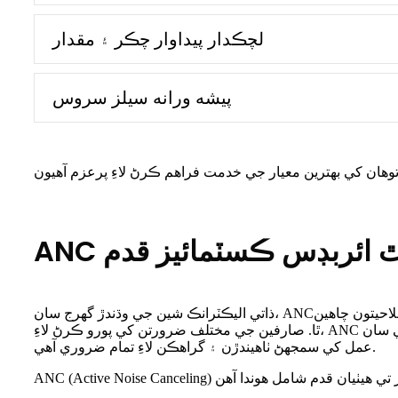
لچڪدار پيداوار چڪر ۽ مقدار
پيشه ورانه سيلز سروس
وٽوٿ ائربڊس ڪسٽمائيز قدم
احيتون چاهين
ذاتي اليڪٽرانڪ شين جي وڌندڙ گهرج سان، ANC
ٿا. صارفين جي مختلف ضرورتن کي پورو ڪرڻ لاءِ، ANC بلوٽوٿ هيڊفونز جي ڪسٽمائيزيشن صنعت جو هڪ اهم پهلو بڻجي چڪو آهي. هن حوالي سان، ANC بلوٽوٿ هيڊفونز جي ڪسٽمائيزيشن جي
عمل کي سمجهڻ ٺاهيندڙن ۽ گراهڪن لاءِ تمام ضروري آهي.