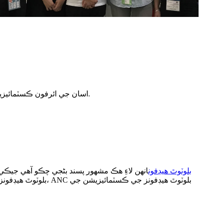
اسان جي ائرفون ڪسٽمائيزيشن فيڪٽري ۾، اسان توهان جي برانڊ کي وڌيڪ مقابلي وارو بڻائڻ لاءِ توهان کي بهترين معيار جي خدمت فراهم ڪرڻ لاءِ پرعزم آهيون.
بلوٽوٿ هيڊفون
انهن لاءِ هڪ مشهور پسند بڻجي چڪو آهي جيڪ