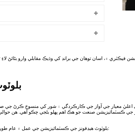
ANC بل
ي اعليٰ معيار جي آواز جي ڪارڪردگي ۽ شور کي منسوخ ڪرڻ جي صل
ANC (Active Noise Canceling) بلوٽوٿ هيڊفونز جي ڪسٽمائيزيشن جي عمل ۾ عام طور تي هيٺيان قدم شامل هوندا آهن: