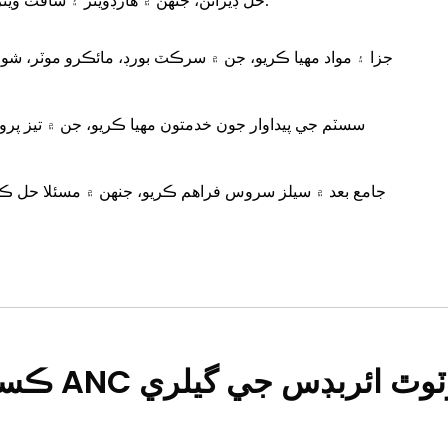
1. مڪمل ANC حل ڊيزائن، جنهن ۾ هارڊويئر ۽ سافٽ ويئر ڊيزائن، ۽ سسٽم آپٽمائيزيشن شامل آهن.
 ANC بلوٽوٿ ائربڊس جي گيلري