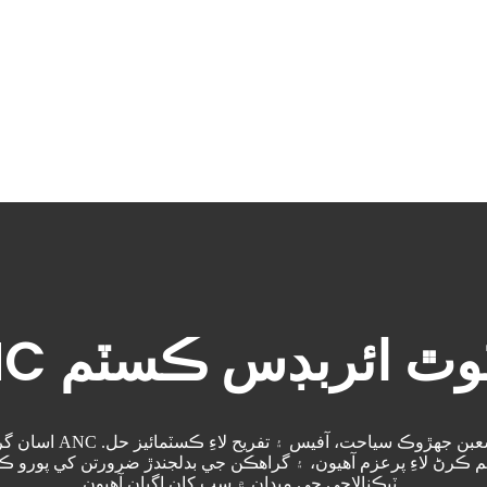
بلوٽوٿ ائربڊس ڪسٽم
اسان گراهڪن جي ضرورت
.
ٽيڪنالاجي جي ميدان ۾ سڀ کان اڳيان آهيون.