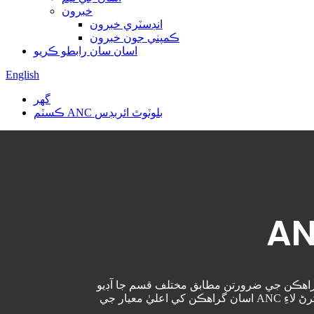
خبرون
انڊسٽري خبرون
ڪمپني جون خبرون
اسان سان رابطو ڪريو
English
گھر
ڪسٽم ANC بلوٽوٿ ائربڊس
ن مطابق مختلف قسم جا آڊيو ANC حل فراهم ڪري سگهون ٿا، مثال طور، مختلف شعبن جهڙوڪ سياحت، آفيس ۽ تفريح لاءِ ڪسٽمائيز حل.
اسان گراهڪن کي اعليٰ معيار جي ANC بلوٽوٿ ائربڊس پراڊڪٽس ۽ خدمتون فراهم ڪرڻ لاءِ پرعزم آهيون، ۽ گراهڪن جي بدلجندڙ ضرورتن کي پورو ڪرڻ لاءِ ANC