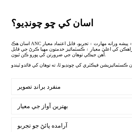
اسان کي ڇو چونڊيو؟
اسان هڪ ANC بلوٽوٿ ائربڊس ڪسٽمائيزيشن فيڪٽري آهيون جنهن ۾ پيشه ورانه مهارت ۽ تجربو، قابل اعتماد معيار
راهڪن کي اعليٰ معيار ۽ ڪسٽمائيز خدمتون مهيا ڪرڻ جي قابل
آهن جيڪي توهان جي ضرورتن کي پورو ڪن ٿيون.
منفرد برانڊ تصوير
بهترين آواز جي معيار
آرامده پائڻ جو تجربو