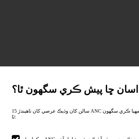
اسان ڇا پيش ڪري سگهون ٿا؟
15 سالن کان وڌيڪ عرصي کان ٺاهيندڙ ANC بلوٽوٿ ائربڊس جي سپلائر جي حيثيت سان، اسان هيٺيون خدمتون مهيا ڪري سگهون
ٿا: