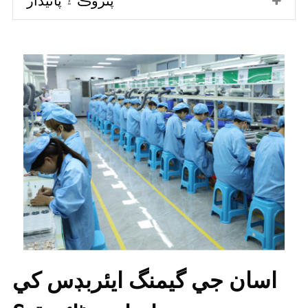
پنروڪ ۽ پائيدار
اسان جي گيمنگ ايئربڊس کي