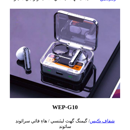
WEP-G10
شفاف ڪيس
/ گيمنگ گهٽ ليٽنسي / هاءِ فائي سرائونڊ
سائونڊ