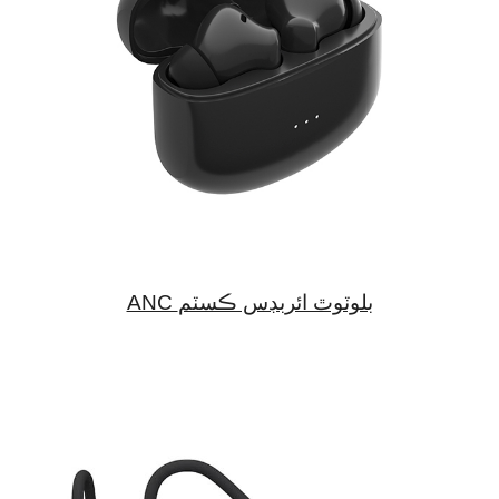
ANC بلوٽوٿ ائربڊس ڪسٽم