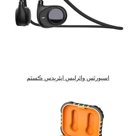
اسپورٽس وائرليس ايئربڊس ڪسٽم