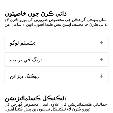
ذاتي ڪرڻ جون خاصيتون
اسان پنهنجي گراهڪن جي مخصوص ضرورتن کي پورو ڪرڻ لاءِ
ذاتي ڪرڻ جا مختلف آپشن پيش ڪندا آهيون. انهن ۾ شامل آهن:
ڪسٽم لوگو:
رنگ جي ترتيب:
پيڪنگ ڊيزائن:
ٽيڪنيڪل ڪسٽمائيزيشن:
جمالياتي ڪسٽمائيزيشن کان علاوه، اسان مخصوص گهرجن کي
پورو ڪرڻ لاءِ ٽيڪنيڪل تبديليون پڻ پيش ڪندا آهيون: