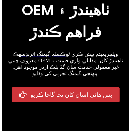
OEM ٺاهيندڙ ۽
فراهم ڪندڙ
ويلپ
پريميئم پيش ڪري ٿو
ڪسٽم گيمنگ ائربڊس
هڪ
معروف چيني OEM ٺاهيندڙ کان. مقابلي واري قيمت ۽
غير معمولي خدمت سان گڏ بلڪ آرڊر موجود آهن.
پنهنجي گيمنگ تجربي کي وڌايو.
بس هاڻي اسان کان پڇا ڳاڇا ڪريو