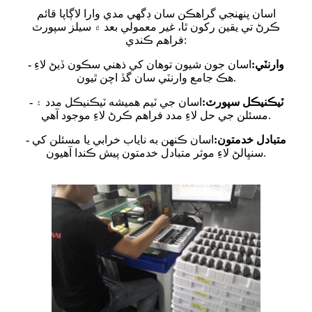
اسان پنهنجي گراهڪن سان ڊگهي مدي وارا لاڳاپا قائم
ڪرڻ تي يقين رکون ٿا، غير معمولي بعد ۾ سيلز سپورٽ
فراهم ڪندي:
- وارنٽي:
اسان جون شيون توهان کي ذهني سڪون ڏيڻ لاءِ
هڪ جامع وارنٽي سان گڏ اچن ٿيون.
- ٽيڪنيڪل سپورٽ:
اسان جي ٽيم هميشه ٽيڪنيڪل مدد ۽
مسئلن جي حل لاءِ مدد فراهم ڪرڻ لاءِ موجود آهي.
- متبادل خدمتون:
اسان ڪنهن به ناياب خرابي يا مسئلن کي
سنڀالڻ لاءِ موثر متبادل خدمتون پيش ڪندا آهيون.