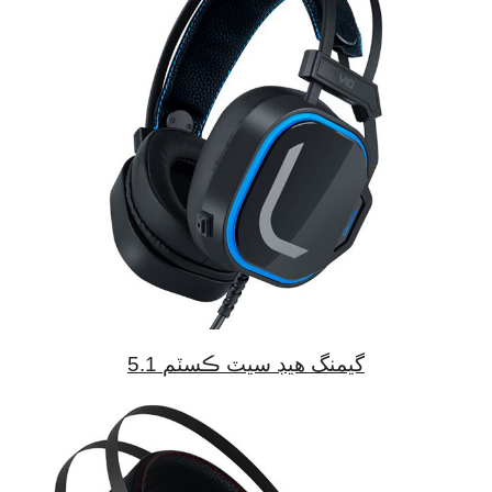
5.1 گيمنگ هيڊ سيٽ ڪسٽم