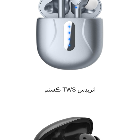
ڪسٽم TWS ائربڊس