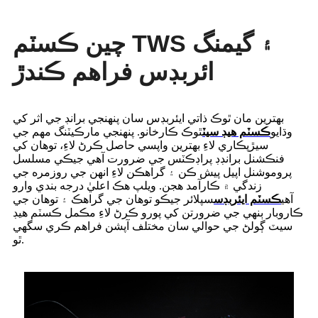
چين ڪسٽم TWS ۽ گيمنگ
ائربڊس فراهم ڪندڙ
بهترين مان ٿوڪ ذاتي ايئربڊس سان پنهنجي برانڊ جي اثر کي
وڌايو
ڪسٽم هيڊ سيٽ
ٿوڪ ڪارخانو. پنهنجي مارڪيٽنگ مهم جي
سيڙپڪاري لاءِ بهترين واپسي حاصل ڪرڻ لاءِ، توهان کي
فنڪشنل برانڊڊ پراڊڪٽس جي ضرورت آهي جيڪي مسلسل
پروموشنل اپيل پيش ڪن ۽ گراهڪن لاءِ انهن جي روزمره جي
زندگي ۾ ڪارآمد هجن. ويلپ هڪ اعليٰ درجه بندي وارو
آهي
ڪسٽم ايئربڊس
سپلائر جيڪو توهان جي گراهڪ ۽ توهان جي
ڪاروبار ٻنهي جي ضرورتن کي پورو ڪرڻ لاءِ مڪمل ڪسٽم هيڊ
سيٽ ڳولڻ جي حوالي سان مختلف آپشن فراهم ڪري سگهي
ٿو.