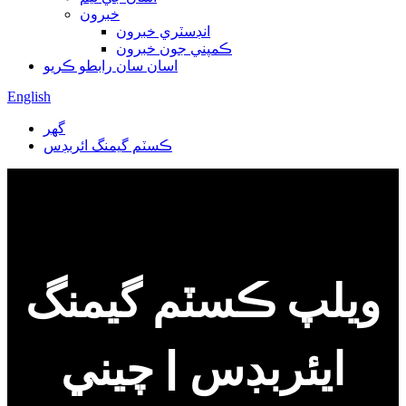
خبرون
انڊسٽري خبرون
ڪمپني جون خبرون
اسان سان رابطو ڪريو
English
گھر
ڪسٽم گيمنگ ائربڊس
ويلپ ڪسٽم گيمنگ
ايئربڊس | چيني