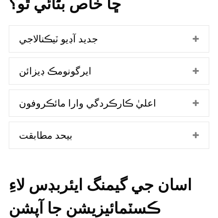
ڇا خاص بڻائي ٿو؟
جديد آڊيو ٽيڪنالاجي
ايرگونومڪ ڊيزائن
اعليٰ ڪارڪردگي وارا مائڪروفون
بيحد مطابقت
اسان جي گيمنگ ايئربڊس لاءِ
ڪسٽمائيزيشن جا آپشن