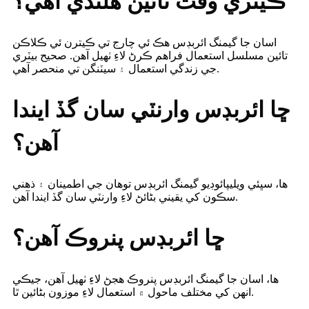
ڪيتري وقت تائين هلندي آهي؟
اسان جا گيمنگ ائربڊس هڪ ئي چارج تي ڪيترن ئي ڪلاڪن
تائين مسلسل استعمال فراهم ڪرڻ لاءِ ٺهيل آهن. صحيح بيٽري
جي زندگي استعمال ۽ سيٽنگن تي منحصر آهي.
ڇا ائربڊس وارنٽي سان گڏ ايندا
آهن؟
ها، سڀئي ويليپائوڊيو گيمنگ ائربڊس توهان جي اطمينان ۽ ذهني
سڪون کي يقيني بڻائڻ لاءِ وارنٽي سان گڏ ايندا آهن.
ڇا ائربڊس پنروڪ آهن؟
ها، اسان جا گيمنگ ائربڊس پنروڪ هجڻ لاءِ ٺهيل آهن، جيڪي
انهن کي مختلف ماحول ۾ استعمال لاءِ موزون بڻائين ٿا.