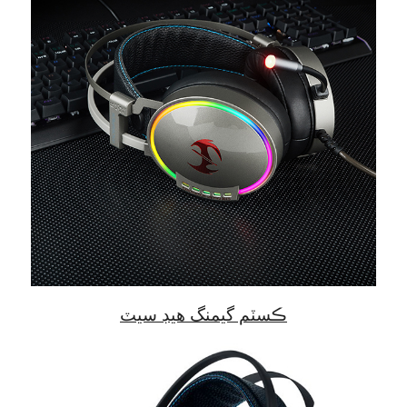
ڪسٽم گيمنگ هيڊ سيٽ