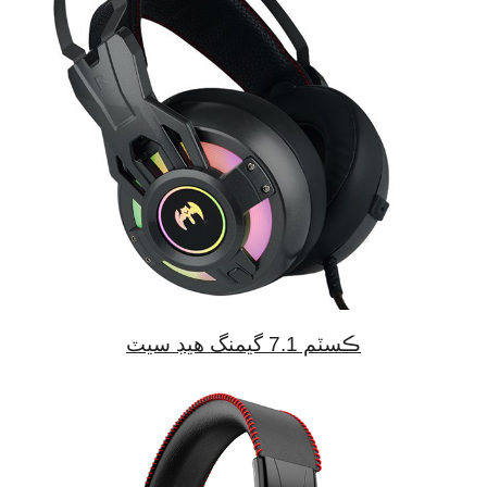
ڪسٽم 7.1 گيمنگ هيڊ سيٽ