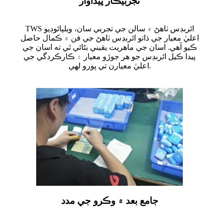
تجربيڪار پيداوار
TWS ائربڊس ٺاهڻ ۾ سالن جي تجربي سان، ويلپائوڊيو
اعليٰ معيار جي ڌاتو ائربڊس ٺاهڻ جي فن ۾ ڪمال حاصل
ڪيو آهي. اسان جي ماهريت يقيني بڻائي ٿي ته اسان جي
پيدا ڪيل ائربڊس جو هر جوڙو معيار ۽ ڪارڪردگي جي
اعليٰ معيارن تي پورو لهي.
جامع بعد ۾ وڪرو جي مدد