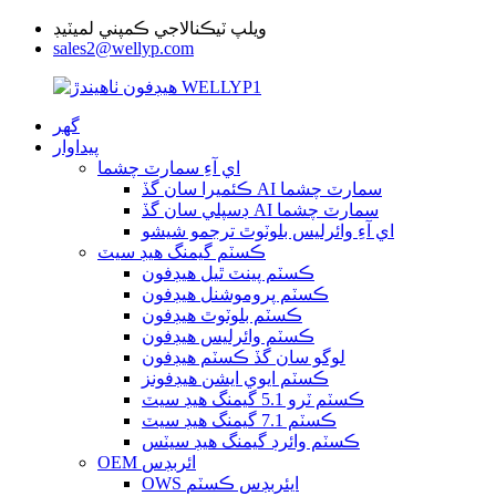
ويلپ ٽيڪنالاجي ڪمپني لميٽيڊ
sales2@wellyp.com
گھر
پيداوار
اي آءِ سمارٽ چشما
ڪئميرا سان گڏ AI سمارٽ چشما
ڊسپلي سان گڏ AI سمارٽ چشما
اي آءِ وائرليس بلوٽوٿ ترجمو شيشو
ڪسٽم گيمنگ هيڊ سيٽ
ڪسٽم پينٽ ٿيل هيڊفون
ڪسٽم پروموشنل هيڊفون
ڪسٽم بلوٽوٿ هيڊفون
ڪسٽم وائرليس هيڊفون
لوگو سان گڏ ڪسٽم هيڊفون
ڪسٽم ايوي ايشن هيڊفونز
ڪسٽم ٽرو 5.1 گيمنگ هيڊ سيٽ
ڪسٽم 7.1 گيمنگ هيڊ سيٽ
ڪسٽم وائرڊ گيمنگ هيڊ سيٽس
OEM ائربڊس
OWS ايئربڊس ڪسٽم