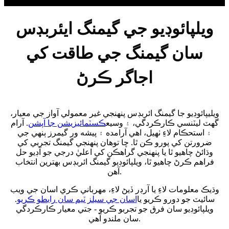
ويلپائوڊيو جي گيمنگ ايئربڊس
سان گيمنگ جي طاقت کي
اجاگر ڪرڻ
ويليپائوڊيو جا گيمنگ ائربڊس پنهنجي غير معمولي آواز جي معيار،
گهٽ ليٽنسي ڪارڪردگي، ۽ وسيع
ڪسٽمائيزيشن جا آپشن
. آرام
۽ استحڪام لاءِ ٺهيل، اهي آرامده ۽ پيشه ور گيمرز ٻنهي جي
ضرورتن کي پورو ڪن ٿا. ڇا توهان پنهنجي گيمنگ تجربي کي
وڌائڻ چاهيو ٿا يا پنهنجي گراهڪن کي اعليٰ درجي جو آڊيو حل
فراهم ڪرڻ چاهيو ٿا، ويلپائوڊيو گيمنگ ائربڊس بهترين انتخاب
آهن.
وڌيڪ معلومات لاءِ يا آرڊر ڏيڻ لاءِ، مهرباني ڪري اسان جي ويب
سائيٽ جو دورو ڪريو يا
اسان جي سيلز ٽيم سان رابطو ڪريو
.
ويلپائوڊيو سان فرق جو تجربو ڪريو - جتي معيار ڪارڪردگي
سان ملندو آهي.