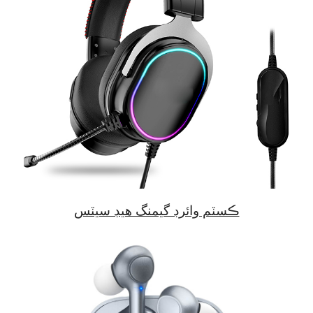
ڪسٽم وائرڊ گيمنگ هيڊ سيٽس