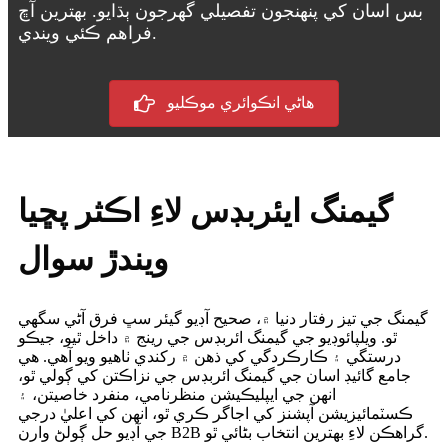
بس اسان کي پنهنجون تفصيلي گهرجون ٻڌايو. بهترين آڇ
فراهم ڪئي ويندي.
هاڻي انڪوائري موڪليو
گيمنگ ايئربڊس لاءِ اڪثر پڇيا
ويندڙ سوال
گيمنگ جي تيز رفتار دنيا ۾، صحيح آڊيو گيئر سڀ فرق آڻي سگهي
ٿو. ويلپائوڊيو جي گيمنگ ائربڊس جي رينج ۾ داخل ٿيو، جيڪو
درستگي ۽ ڪارڪردگي کي ذهن ۾ رکندي ٺاهيو ويو آهي. هي
جامع گائيڊ اسان جي گيمنگ ائربڊس جي نزاڪتن کي ڳولي ٿو،
انهن جي ايپليڪيشن منظرنامي، منفرد خاصيتن، ۽
ڪسٽمائيزيشن آپشنز کي اجاگر ڪري ٿو، انهن کي اعليٰ درجي
جي آڊيو حل ڳولڻ وارن B2B گراهڪن لاءِ بهترين انتخاب بڻائي ٿو.