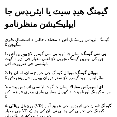
گيمنگ هيڊ سيٽ يا ايئربڊس جا
ايپليڪيشن منظرنامو
گيمنگ ائربڊس ورسٽائل آهن ۽ مختلف حالتن ۾ استعمال ڪري
سگهجن ٿا:
1. پي سي گيمنگ:
اسان جا ائربڊ پي سي گيمرز لاءِ بهترين آهن
جن کي بهترين گيمنگ تجربي لاءِ اعليٰ معيار جي آڊيو ۽ گهٽ
ليٽنسي جي ضرورت آهي.
2. موبائل گيمنگ:
موبائل گيمنگ جي عروج سان، اسان جا
وائرليس ائربڊ گيمرز لاءِ سفر دوران بهترين حل پيش ڪن ٿا.
3. اي اسپورٽس مقابلا:
اسان جا گهٽ ليٽنسي ائربڊس پيشه
ورانه گيمنگ ٽورنامينٽ ۾ گهربل مقابلي واري برتري فراهم ڪن
ٿا.
4. ورچوئل ريئلٽي (VR) گيمنگ:
اسان جي ائربڊس جي عميق آواز
جي معيار VR گيمنگ جي تجربي کي وڌائي ٿي، ان کي وڌيڪ
حقيقي ۽ پرڪشش بڻائي ٿي.