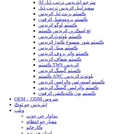
AI مترجم ايئربڊس ترتيب ڏنل
سفيد ليبل ائربڊس ترتيب ڏنل
ڪسٽم پرنٽ ٿيل ائربڊس
ڪسٽم پروموشنل ائرفون
ڪسٽم لوگو ائربڊس
ٽچ اسڪرين ائربڊس ڪسٽم
ڪسٽم بلوٽوٿ ائربڊس
ڪسٽم شور منسوخ ڪندڙ ائربڊس
ڪسٽم ميٽل ائربڊس
ڪسٽم واٽر پروف ائربڊس
ڪسٽم شفاف ائربڊس
ڪسٽم TWS ائربڊس
ڪسٽم گيمنگ ائربڊس
ڪسٽم ANC بلوٽوٿ ائربڊس
ڪسٽم اسپورٽس وائرليس ائربڊس
ڪسٽم وائرليس گيمنگ ائربڊس
ڪسٽم بون ڪنڊڪشن ائرفون
OEM ۽ ODM سروس
ايئربڊس جو ٿوڪ
ويلپ
پيداوار جي جدت
معيار جو انتظام
ڪارخانو
اسان جي ٽيم