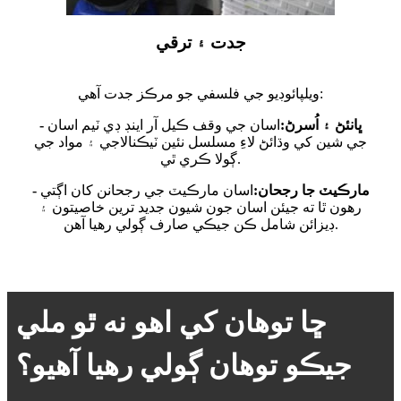
جدت ۽ ترقي
ويلپائوڊيو جي فلسفي جو مرڪز جدت آهي:
- ڀانئڻ ۽ اُسرڻ:
اسان جي وقف ڪيل آر اينڊ ڊي ٽيم اسان
جي شين کي وڌائڻ لاءِ مسلسل نئين ٽيڪنالاجي ۽ مواد جي
ڳولا ڪري ٿي.
- مارڪيٽ جا رجحان:
اسان مارڪيٽ جي رجحانن کان اڳتي
رهون ٿا ته جيئن اسان جون شيون جديد ترين خاصيتون ۽
ڊيزائن شامل ڪن جيڪي صارف ڳولي رهيا آهن.
ڇا توهان کي اهو نه ٿو ملي
جيڪو توهان ڳولي رهيا آهيو؟