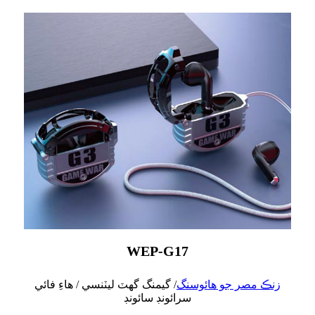
WEP-G17
زنڪ مصر جو هائوسنگ
/ گيمنگ گهٽ ليٽنسي / هاءِ فائي
سرائونڊ سائونڊ