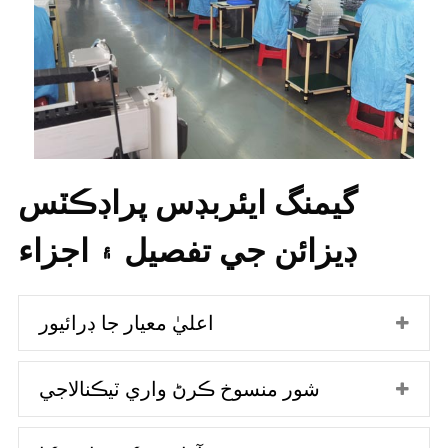
گيمنگ ايئربڊس پراڊڪٽس
ڊيزائن جي تفصيل ۽ اجزاء
اعليٰ معيار جا ڊرائيور
شور منسوخ ڪرڻ واري ٽيڪنالاجي