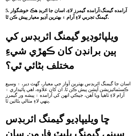
5. آرامده گيمنگ:
آرامده گيمرز لاءِ، اسان جا ائربڊ هڪ خوشگوار
گيمنگ تجربي لاءِ آرام ۽ بهترين آڊيو معيار پيش ڪن ٿا.
ويلپائوڊيو گيمنگ ائربڊس کي
ٻين برانڊن کان ڪهڙي شيءِ
مختلف بڻائي ٿي؟
اسان جا گيمنگ ائربڊس بهترين آواز جي معيار، گهٽ دير، ۽ وسيع
ڪسٽمائيزيشن آپشن پيش ڪن ٿا. ان کان علاوه، اهي پائيداري ۽
آرام لاءِ ٺاهيا ويا آهن، جيڪي انهن کي آرامده ۽ پيشه ور گيمرز
ٻنهي لاءِ مثالي بڻائين ٿا.
ڇا ويليپاڊيو گيمنگ ائربڊس
سڀني گيمنگ پليٽ فارمن سان