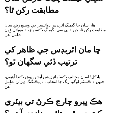
مطابقت رکن ٿا؟
ها، اسان جا گيمنگ ائربڊس ڊوائيسز جي وسيع رينج سان
مطابقت رکن ٿا، جن ۾ پي سي، گيمنگ ڪنسولز، ۽ موبائل فون
شامل آهن.
ڇا مان ائربڊس جي ظاهر کي
ترتيب ڏئي سگهان ٿو؟
بلڪل! اسان مختلف ڪسٽمائيزيشن آپشن پيش ڪندا آهيون،
جنهن ۾ ڪسٽم لوگو، رنگ جا انتخاب، ۽ پيڪنگنگ ڊيزائن شامل
آهن.
هڪ ڀيرو چارج ڪرڻ تي بيٽري