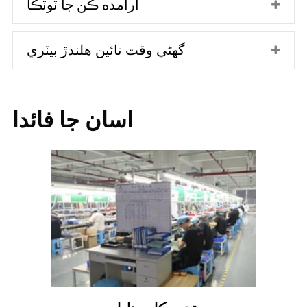
آرامده ڪن جا ٽوٽڪا
گهڻي وقت تائين هلندڙ بيٽري
اسان جا فائدا