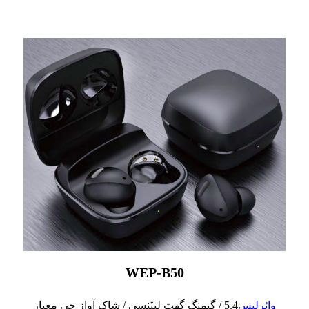
WEP-B50
وائرليس
5.4 / گيمنگ گهٽ ليٽنسي / شاک آواز جي معيار