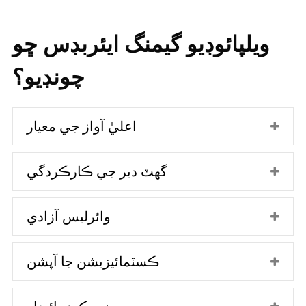
ويلپائوڊيو گيمنگ ايئربڊس ڇو
چونڊيو؟
اعليٰ آواز جي معيار
گھٽ دير جي ڪارڪردگي
وائرليس آزادي
ڪسٽمائيزيشن جا آپشن