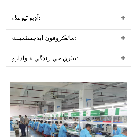
آڊيو ٽيوننگ:
مائڪروفون ايڊجسٽمينٽ:
بيٽري جي زندگي ۾ واڌارو: