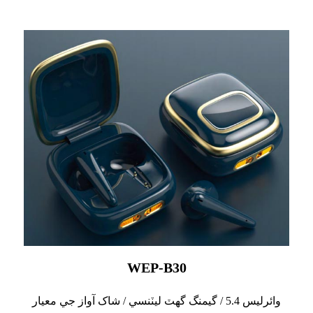
WEP-B30
وائرليس 5.4 / گيمنگ گهٽ ليٽنسي / شاک آواز جي معيار