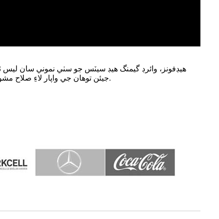
جيئن توهان جي واپار لاءِ صلاح مشوري، ڊيزائننگ، نموني ٺاهڻ، پيداوار ۽ لاجسٽڪ سروس جا ون اسٽاپ حل پيش ڪري سگهجن. معيار ۽ اعتبار اسان جي اولين ترجيح آهي.