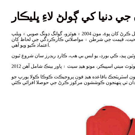
مان ٽوني يپ آهيان، ڪمپني جو باني. 2000 جي بهار ۾ ڪينٽن فيئر مان ڪمپيوٽر پيريفيريل ڪاروبار شروع ڪرڻ ۾ وڏي ڪاميابي حاصل ڪرڻ کان پوءِ، مون 2004 ۾ هوئزو، گوانگ ڊونگ صوبي ۾ ويلپ
ان 18 سالن کان وڌيڪ عرصي تائين معيار جي صلاحيت، قيمت جي شرطن ۽ مواصلاتي ڪارڪردگي جي لحاظ کان
اعتماد ڪيو ويو آهي.
. پهريون اسٽريٽجڪ باقاعده هيڊ فون پروجيڪٽ ڪوڪا ڪولا يورپ جو