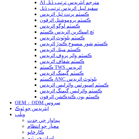
AI مترجم ايئربڊس ترتيب ڏنل
سفيد ليبل ائربڊس ترتيب ڏنل
ڪسٽم پرنٽ ٿيل ائربڊس
ڪسٽم پروموشنل ائرفون
ڪسٽم لوگو ائربڊس
ٽچ اسڪرين ائربڊس ڪسٽم
ڪسٽم بلوٽوٿ ائربڊس
ڪسٽم شور منسوخ ڪندڙ ائربڊس
ڪسٽم ميٽل ائربڊس
ڪسٽم واٽر پروف ائربڊس
ڪسٽم شفاف ائربڊس
ڪسٽم TWS ائربڊس
ڪسٽم گيمنگ ائربڊس
ڪسٽم ANC بلوٽوٿ ائربڊس
ڪسٽم اسپورٽس وائرليس ائربڊس
ڪسٽم وائرليس گيمنگ ائربڊس
ڪسٽم بون ڪنڊڪشن ائرفون
OEM ۽ ODM سروس
ايئربڊس جو ٿوڪ
ويلپ
پيداوار جي جدت
معيار جو انتظام
ڪارخانو
اسان جي ٽيم