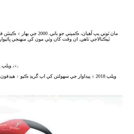
2012 ۾، ويلپ پراڊڪٽس جي حد کي اسمارٽ فون لوازمات تائين وڌايو ويو، جنهن ۾ بلوٽوٿ ميني اسپيڪر، مونو هيڊ سيٽ ۽ پاور بينڪ شامل آهن.
ويلپ 2018 ۾ پيداوار جي سهولتن کي اپ گريڊ ڪيو ۽ 