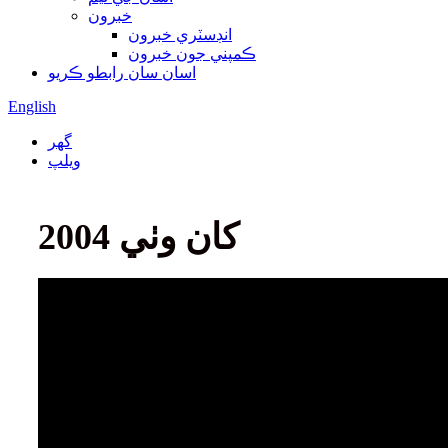
خبرون
انڊسٽري خبرون
ڪمپني جون خبرون
اسان سان رابطو ڪريو
English
گھر
ويلپ
2004 کان وٺي