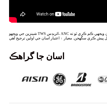
شينزين جي ويجهو TWS ائربڊس، ANC هيڊفونز، وائرڊ گيمنگ هيڊ سيٽس جو سٺي نموني سان ليس ٺاهيندڙ ۽ برآمد ڪندڙ، ويلپ تجربيڪار آڊيولاجي انجنيئرن ۽ سهولت سان ويجهي ڪم ڪري ٿو ته
اسان جا گراهڪ