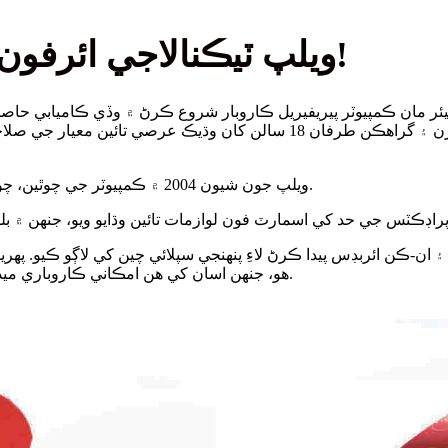
ويلپ ٽيڪنالاجي ائرفون جي دنيا کي ڳولڻ لاءِ ڀليڪار!
ٽيڪنالاجي ٺاهي. ان وقت کان وٺي مون کي منهنجي ڀائيوارن ۽ گراهڪن طرف
ويلپ جون شيون 2004 ۾ ڪمپيوٽر جي چوٿين، چوٿين پيڊ، ڪي بورڊ، يو ايس بي هب، ڪارڊ ريڊرز سان شروع ٿيون.
هيڊفون ۽ ان-ڪن ائربڊس پيدا ڪرڻ لاءِ پنهنجي سپلائي چين کي لاڳو ڪيو
هو، جنهن اسان کي هن امڪاني ڪاروباري ميدان تي پنهنجون ڪوششون مرکوز ڪرڻ جي حوصلا افزائي ڪئي.