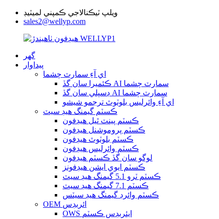
ويلپ ٽيڪنالاجي ڪمپني لميٽيڊ
sales2@wellyp.com
گھر
پيداوار
اي آءِ سمارٽ چشما
ڪئميرا سان گڏ AI سمارٽ چشما
ڊسپلي سان گڏ AI سمارٽ چشما
اي آءِ وائرليس بلوٽوٿ ترجمو شيشو
ڪسٽم گيمنگ هيڊ سيٽ
ڪسٽم پينٽ ٿيل هيڊفون
ڪسٽم پروموشنل هيڊفون
ڪسٽم بلوٽوٿ هيڊفون
ڪسٽم وائرليس هيڊفون
لوگو سان گڏ ڪسٽم هيڊفون
ڪسٽم ايوي ايشن هيڊفونز
ڪسٽم ٽرو 5.1 گيمنگ هيڊ سيٽ
ڪسٽم 7.1 گيمنگ هيڊ سيٽ
ڪسٽم وائرڊ گيمنگ هيڊ سيٽس
OEM ائربڊس
OWS ايئربڊس ڪسٽم