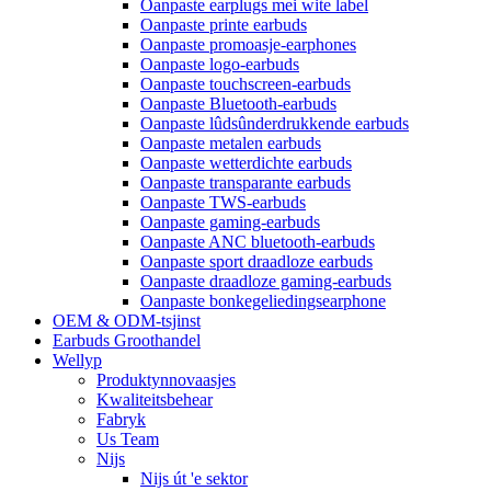
Oanpaste earplugs mei wite label
Oanpaste printe earbuds
Oanpaste promoasje-earphones
Oanpaste logo-earbuds
Oanpaste touchscreen-earbuds
Oanpaste Bluetooth-earbuds
Oanpaste lûdsûnderdrukkende earbuds
Oanpaste metalen earbuds
Oanpaste wetterdichte earbuds
Oanpaste transparante earbuds
Oanpaste TWS-earbuds
Oanpaste gaming-earbuds
Oanpaste ANC bluetooth-earbuds
Oanpaste sport draadloze earbuds
Oanpaste draadloze gaming-earbuds
Oanpaste bonkegeliedingsearphone
OEM & ODM-tsjinst
Earbuds Groothandel
Wellyp
Produktynnovaasjes
Kwaliteitsbehear
Fabryk
Us Team
Nijs
Nijs út 'e sektor