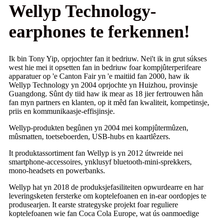
Wellyp Technology-
earphones te ferkennen!
Ik bin Tony Yip, oprjochter fan it bedriuw. Nei't ik in grut súkses
west hie mei it opsetten fan in bedriuw foar kompjûterperifeare
apparatuer op 'e Canton Fair yn 'e maitiid fan 2000, haw ik
Wellyp Technology yn 2004 oprjochte yn Huizhou, provinsje
Guangdong. Sûnt dy tiid haw ik mear as 18 jier fertrouwen hân
fan myn partners en klanten, op it mêd fan kwaliteit, kompetinsje,
priis en kommunikaasje-effisjinsje.
Wellyp-produkten begûnen yn 2004 mei kompjûtermûzen,
mûsmatten, toetseboerden, USB-hubs en kaartlêzers.
It produktassortiment fan Wellyp is yn 2012 útwreide nei
smartphone-accessoires, ynklusyf bluetooth-mini-sprekkers,
mono-headsets en powerbanks.
Wellyp hat yn 2018 de produksjefasiliteiten opwurdearre en har
leveringsketen fersterke om koptelefoanen en in-ear oordopjes te
produsearjen. It earste strategyske projekt foar reguliere
koptelefoanen wie fan Coca Cola Europe, wat ús oanmoedige