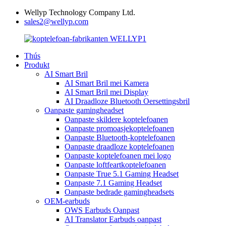
Wellyp Technology Company Ltd.
sales2@wellyp.com
Thús
Produkt
AI Smart Bril
AI Smart Bril mei Kamera
AI Smart Bril mei Display
AI Draadloze Bluetooth Oersettingsbril
Oanpaste gamingheadset
Oanpaste skildere koptelefoanen
Oanpaste promoasjekoptelefoanen
Oanpaste Bluetooth-koptelefoanen
Oanpaste draadloze koptelefoanen
Oanpaste koptelefoanen mei logo
Oanpaste loftfeartkoptelefoanen
Oanpaste True 5.1 Gaming Headset
Oanpaste 7.1 Gaming Headset
Oanpaste bedrade gamingheadsets
OEM-earbuds
OWS Earbuds Oanpast
AI Translator Earbuds oanpast