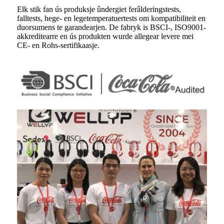
Elk stik fan ús produksje ûndergiet ferâlderingstests,
falltests, hege- en legetemperatuertests om kompatibiliteit en
duorsumens te garandearjen. De fabryk is BSCI-, ISO9001-
akkreditearre en ús produkten wurde allegear levere mei
CE- en Rohs-sertifikaasje.