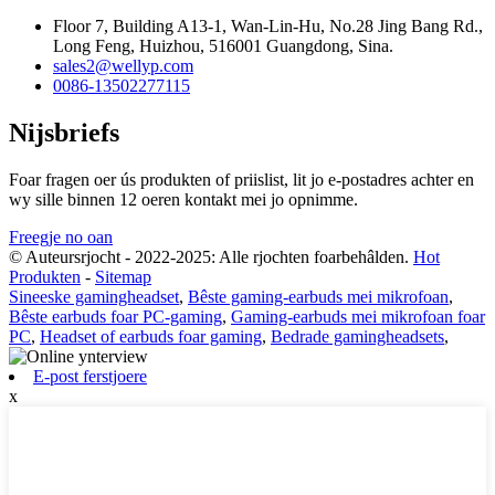
Floor 7, Building A13-1, Wan-Lin-Hu, No.28 Jing Bang Rd.,
Long Feng, Huizhou, 516001 Guangdong, Sina.
sales2@wellyp.com
0086-13502277115
Nijsbriefs
Foar fragen oer ús produkten of priislist, lit jo e-postadres achter en
wy sille binnen 12 oeren kontakt mei jo opnimme.
Freegje no oan
© Auteursrjocht - 2022-2025: Alle rjochten foarbehâlden.
Hot
Produkten
-
Sitemap
Sineeske gamingheadset
,
Bêste gaming-earbuds mei mikrofoan
,
Bêste earbuds foar PC-gaming
,
Gaming-earbuds mei mikrofoan foar
PC
,
Headset of earbuds foar gaming
,
Bedrade gamingheadsets
,
E-post ferstjoere
x