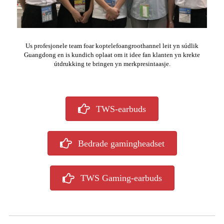
Us profesjonele team foar koptelefoangroothannel leit yn súdlik
Guangdong en is kundich oplaat om it idee fan klanten yn krekte
útdrukking te bringen yn merkpresintaasje.
TWS-earbuds
Bedrade gamingheadset
TWS Gaming-earbuds