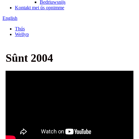
Bedriuwsnijs
Kontakt mei ús opnimme
English
Thús
Wellyp
Sûnt 2004