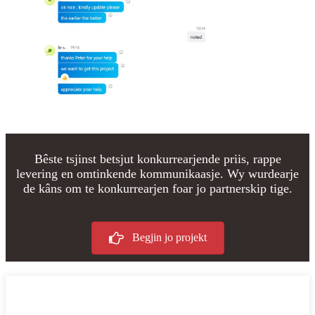
Bêste tsjinst betsjut konkurrearjende priis, rappe
levering en omtinkende kommunikaasje. Wy wurdearje
de kâns om te konkurrearjen foar jo partnerskip tige.
Begjin jo projekt