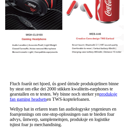
Fluch foarút nei hjoed, ús goed útrisde produksjelinen binne
by steat om elke dei 2000 stikken kwaliteits-earphones te
gearstallen en te testen. Wy binne noch sterker yn
produksje
fan gaming headsets
en TWS-koptelefoanen.
Wellyp hat in erfaren team fan audiologyske yngenieurs en
foarsjennings om one-stop-oplossingen oan te bieden foar
advys, ûntwerp, samplemeitsjen, produksje en logistike
tsjinst foar jo merchandising.