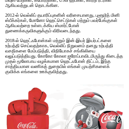
மவுஸ் பேடுகள், கீபோர்டுகள், USB ஹப்கள், கார்டு ரீடர்கள்
ஆகியவற்றுடன் தொடங்கின.
2012-ல் வெல்லிப் தயாரிப்புகளின் வரிசையானது, புளூடூத் மினி
ஸ்பீக்கர்கள், மோனோ ஹெட்செட்டுகள் மற்றும் பவர்பேங்குகள்
ஆகியவற்றை உள்ளடக்கிய ஸ்மார்ட்போன்
துணைக்கருவிகளுக்கும் விரிவடைந்தது.
2018-ல் ஹெட்ஃபோன்கள் மற்றும் இன்-இயர் இயர்பட்களை
உற்பத்தி செய்வதற்காக, வெல்லிப் நிறுவனம் தனது உற்பத்தி
வசதிகளை மேம்படுத்தி, விநியோகச் சங்கிலியை
வலுப்படுத்தியது. கோகோ கோலா ஐரோப்பாவிடமிருந்து கிடைத்த
முதல் மூலோபாய வழக்கமான ஹெட்ஃபோன் திட்டம், இந்த
சாத்தியமான வணிகத் துறையில் எங்கள் முயற்சிகளைக்
குவிக்க எங்களை ஊக்குவித்தது.