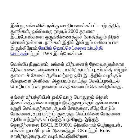
இன்று, எங்களின் நன்கு வசதியமைக்கப்பட்ட உற்பத்தித்
தளங்கள், ஒவ்வொரு நாளும் 2000 தரமான
இயர்போன்களை ஒருங்கிணைத்துச் சோதிக்கும் திறன்
கொண்டுள்ளன. நாங்கள் இதில் இன்னும் வலிமையாக
இருக்கிறோம்.
கேமிங் ஹெட்செட்களை உற்பத்தி
செய்தல்
மற்றும் TWS இயர்போன்கள்.
வெல்லிப் நிறுவனம், உங்கள் விற்பனைத் தேவைகளுக்காக
ஆலோசனை, வடிவமைப்பு, மாதிரி தயாரிப்பு, உற்பத்தி மற்றும்
தளவாடச் சேவை ஆகியவற்றை ஒரே இடத்தில் வழங்கும்
தீர்வுகளை அளிக்க, அனுபவம் வாய்ந்த செவிப்புலவியல்
பொறியாளர் குழுவையும் வசதிகளையும் கொண்டுள்ளது.
எங்கள் உற்பத்தியின் ஒவ்வொரு பொருளும் அதன்
இணக்கத்தன்மை மற்றும் நீடித்துழைக்கும் தன்மையை
உறுதி செய்வதற்காக, ஆயுள் சோதனை, கீழே போடும்
சோதனை, உயர் மற்றும் குறைந்த வெப்பநிலை சோதனை
ஆகியவற்றுக்கு உட்படுத்தப்படுகிறது. இந்தத்
தொழிற்சாலை BSCI, ISO9001 அங்கீகாரம் பெற்றதுடன்,
எங்கள் தயாரிப்புகள் அனைத்தும் CE மற்றும் Rohs
சான்றிதழ்களுடன் வழங்கப்படுகின்றன.