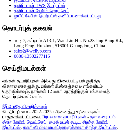
இயர்பட்ஸ் மொத்த விற்பனை
தனிப்பயன் TWS இயர்பட்ஸ்
தனிப்பயன் கேமிங் ஹெட்செட்
ஒயிட் லேபிள் இயர்பட்ஸ் தனிப்பயனாக்கப்பட்டது
தொடர்புத் தகவல்
மாடி 7, கட்டிடம் A13-1, Wan-Lin-Hu, No.28 Jing Bang Rd.,
Long Feng, Huizhou, 516001 Guangdong, China.
sales2@wellyp.com
0086-13502277115
செய்திமடல்கள்
எங்கள் தயாரிப்புகள் அல்லது விலைப்பட்டியல் குறித்த
விசாரணைகளுக்கு, உங்கள் மின்னஞ்சலை எங்களிடம்
தெரிவிக்கவும், நாங்கள் 12 மணி நேரத்திற்குள் உங்களைத்
தொடர்புகொள்வோம்.
இப்போதே விசாரிக்கவும்
© பதிப்புரிமை - 2022-2025 : அனைத்து உரிமைகளும்
பாதுகாக்கப்பட்டவை.
பிரபலமான தயாரிப்புகள்
-
தள வரைபடம்
சீனா கேமிங் ஹெட்செட்
,
மைக் உடன் கூடிய சிறந்த கேமிங்
இயர்பட்ஸ்
,
கணினி விளையாட்டுகளுக்கான சிறந்த இயர்பட்ஸ்
,