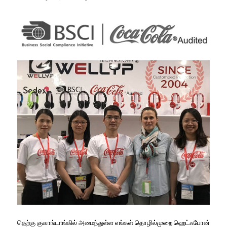
தெற்கு குவாங்டாங்கில் அமைந்துள்ள எங்கள் தொழில்முறை ஹெட்ஃபோன்