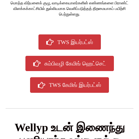
மொத்த விற்பனைக் குழு, வாடிக்கையாளர்களின் எண்ணங்களை பிராண்ட்
விளக்கக்காட்சியில் துல்லியமாக வெளிப்படுத்தத் திறமையாகப் பயிற்சி
பெற்றுள்ளது.
TWS இயர்பட்ஸ்
கம்பிவழி கேமிங் ஹெட்செட்
TWS கேமிங் இயர்பட்ஸ்
Wellyp உடன் இணைந்து