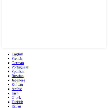
English
French
German
Portuguese
Spanish
Russian
Japanese
Korean
Arabic
Irish
Greek
Turkish
Italian