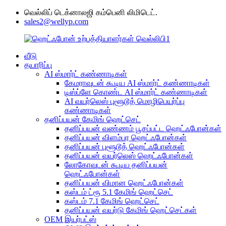
வெல்லிப் டெக்னாலஜி கம்பெனி லிமிடெட்.
sales2@wellyp.com
வீடு
தயாரிப்பு
AI ஸ்மார்ட் கண்ணாடிகள்
கேமராவுடன் கூடிய AI ஸ்மார்ட் கண்ணாடிகள்
டிஸ்ப்ளே கொண்ட AI ஸ்மார்ட் கண்ணாடிகள்
AI வயர்லெஸ் புளூடூத் மொழிபெயர்ப்பு
கண்ணாடிகள்
தனிப்பயன் கேமிங் ஹெட்செட்
தனிப்பயன் வண்ணம் பூசப்பட்ட ஹெட்ஃபோன்கள்
தனிப்பயன் விளம்பர ஹெட்ஃபோன்கள்
தனிப்பயன் புளூடூத் ஹெட்ஃபோன்கள்
தனிப்பயன் வயர்லெஸ் ஹெட்ஃபோன்கள்
லோகோவுடன் கூடிய தனிப்பயன்
ஹெட்ஃபோன்கள்
தனிப்பயன் விமான ஹெட்ஃபோன்கள்
கஸ்டம் ட்ரூ 5.1 கேமிங் ஹெட்செட்
கஸ்டம் 7.1 கேமிங் ஹெட்செட்
தனிப்பயன் வயர்டு கேமிங் ஹெட்செட்கள்
OEM இயர்பட்ஸ்