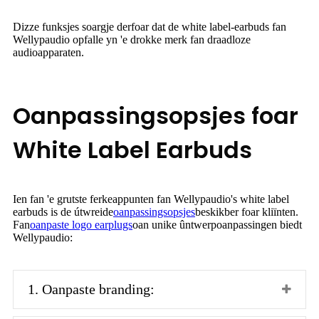
Dizze funksjes soargje derfoar dat de white label-earbuds fan
Wellypaudio opfalle yn 'e drokke merk fan draadloze
audioapparaten.
Oanpassingsopsjes foar
White Label Earbuds
Ien fan 'e grutste ferkeappunten fan Wellypaudio's white label
earbuds is de útwreide
oanpassingsopsjes
beskikber foar kliïnten.
Fan
oanpaste logo earplugs
oan unike ûntwerpoanpassingen biedt
Wellypaudio:
1. Oanpaste branding: