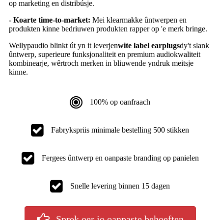
op marketing en distribúsje.
- Koarte time-to-market:
Mei klearmakke ûntwerpen en
produkten kinne bedriuwen produkten rapper op 'e merk bringe.
Wellypaudio blinkt út yn it leverjen
wite label earplugs
dy't slank
ûntwerp, superieure funksjonaliteit en premium audiokwaliteit
kombinearje, wêrtroch merken in bliuwende yndruk meitsje
kinne.
100% op oanfraach
Fabrykspriis minimale bestelling 500 stikken
Fergees ûntwerp en oanpaste branding op panielen
Snelle levering binnen 15 dagen
Sprek oer jo oanpaste behoeften