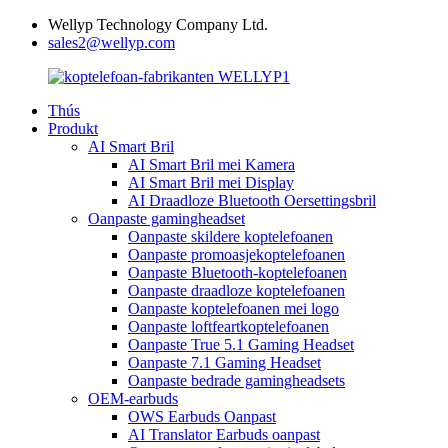
Wellyp Technology Company Ltd.
sales2@wellyp.com
Thús
Produkt
AI Smart Bril
AI Smart Bril mei Kamera
AI Smart Bril mei Display
AI Draadloze Bluetooth Oersettingsbril
Oanpaste gamingheadset
Oanpaste skildere koptelefoanen
Oanpaste promoasjekoptelefoanen
Oanpaste Bluetooth-koptelefoanen
Oanpaste draadloze koptelefoanen
Oanpaste koptelefoanen mei logo
Oanpaste loftfeartkoptelefoanen
Oanpaste True 5.1 Gaming Headset
Oanpaste 7.1 Gaming Headset
Oanpaste bedrade gamingheadsets
OEM-earbuds
OWS Earbuds Oanpast
AI Translator Earbuds oanpast