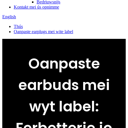
Bedriuwsnijs
Kontakt mei ús opnimme
English
Thús
Oanpaste earplugs mei wite label
Oanpaste
earbuds mei
wyt label: