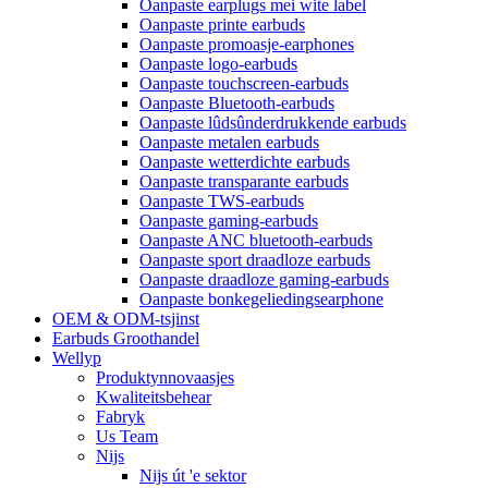
Oanpaste earplugs mei wite label
Oanpaste printe earbuds
Oanpaste promoasje-earphones
Oanpaste logo-earbuds
Oanpaste touchscreen-earbuds
Oanpaste Bluetooth-earbuds
Oanpaste lûdsûnderdrukkende earbuds
Oanpaste metalen earbuds
Oanpaste wetterdichte earbuds
Oanpaste transparante earbuds
Oanpaste TWS-earbuds
Oanpaste gaming-earbuds
Oanpaste ANC bluetooth-earbuds
Oanpaste sport draadloze earbuds
Oanpaste draadloze gaming-earbuds
Oanpaste bonkegeliedingsearphone
OEM & ODM-tsjinst
Earbuds Groothandel
Wellyp
Produktynnovaasjes
Kwaliteitsbehear
Fabryk
Us Team
Nijs
Nijs út 'e sektor