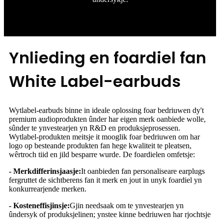
Ynlieding en foardiel fan
White Label-earbuds
Wytlabel-earbuds binne in ideale oplossing foar bedriuwen dy't
premium audioprodukten ûnder har eigen merk oanbiede wolle,
sûnder te ynvestearjen yn R&D en produksjeprosessen.
Wytlabel-produkten meitsje it mooglik foar bedriuwen om har
logo op besteande produkten fan hege kwaliteit te pleatsen,
wêrtroch tiid en jild besparre wurde. De foardielen omfetsje:
- Merkdifferinsjaasje:
It oanbieden fan personaliseare earplugs
fergruttet de sichtberens fan it merk en jout in unyk foardiel yn
konkurrearjende merken.
- Kosteneffisjinsje:
Gjin needsaak om te ynvestearjen yn
ûndersyk of produksjelinen; ynstee kinne bedriuwen har rjochtsje