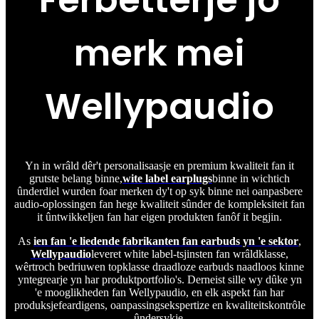
Ferbetterje jo
merk mei
Wellypaudio
Yn in wrâld dêr't personalisaasje en premium kwaliteit fan it
grutste belang binne,
wite label earplugs
binne in wichtich
ûnderdiel wurden foar merken dy't op syk binne nei oanpasbere
audio-oplossingen fan hege kwaliteit sûnder de kompleksiteit fan
it ûntwikkeljen fan har eigen produkten fanôf it begjin.
As
ien fan 'e liedende fabrikanten fan earbuds yn 'e sektor
,
Wellypaudio
leveret white label-tsjinsten fan wrâldklasse,
wêrtroch bedriuwen topklasse draadloze earbuds naadloos kinne
yntegrearje yn har produktportfolio's. Derneist sille wy dûke yn
'e mooglikheden fan Wellypaudio, en elk aspekt fan har
produksjefeardigens, oanpassingsekspertize en kwaliteitskontrôle
ûndersykje.