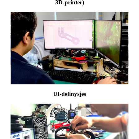
3D-printer)
UI-definysjes