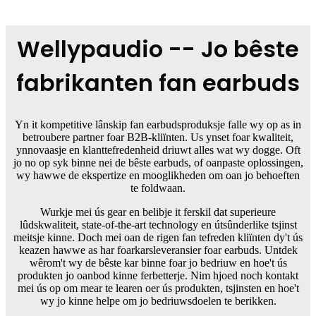
Wellypaudio -- Jo bêste
fabrikanten fan earbuds
Yn it kompetitive lânskip fan earbudsproduksje falle wy op as in
betroubere partner foar B2B-kliïnten. Us ynset foar kwaliteit,
ynnovaasje en klanttefredenheid driuwt alles wat wy dogge. Oft
jo no op syk binne nei de bêste earbuds, of oanpaste oplossingen,
wy hawwe de ekspertize en mooglikheden om oan jo behoeften
te foldwaan.
Wurkje mei ús gear en belibje it ferskil dat superieure
lûdskwaliteit, state-of-the-art technology en útsûnderlike tsjinst
meitsje kinne. Doch mei oan de rigen fan tefreden kliïnten dy't ús
keazen hawwe as har foarkarsleveransier foar earbuds. Untdek
wêrom't wy de bêste kar binne foar jo bedriuw en hoe't ús
produkten jo oanbod kinne ferbetterje. Nim hjoed noch kontakt
mei ús op om mear te learen oer ús produkten, tsjinsten en hoe't
wy jo kinne helpe om jo bedriuwsdoelen te berikken.