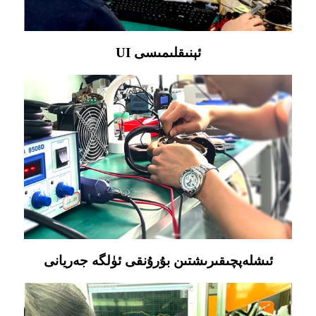
UI ئېنىقلىمىسى
ئىشلەپچىقىرىشتىن بۇرۇنقى ئۈلگە جەريانى