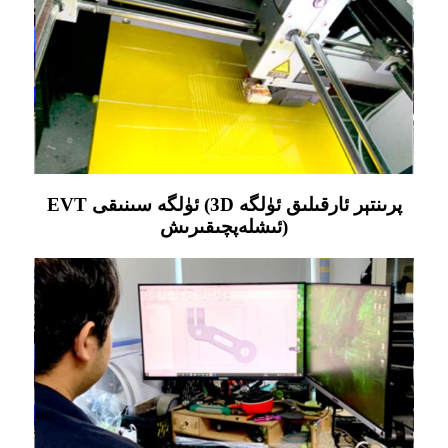
EVT ئۈلگە سىنىقى (3D پرىنتېر ئارقىلىق ئۈلگە
ئىشلەپچىقىرىش)