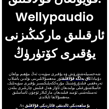
Wellypaudio
ئارقىلىق ماركىڭىزنى
يۇقىرى كۆتۈرۈڭ
شەخسىيلەشتۈرۈش ۋە يۇقىرى سۈپەت ئەڭ مۇھىم بولغان
دۇنيادا،
ئاق بەلگە قۇلاقلىق
ئۆز مەھسۇلاتلىرىنى نۆلدىن باشلاپ
تەرەققىي قىلدۇرۇشنىڭ مۇرەككەپلىكىسىز يۇقىرى سۈپەتلىك،
خاسلاشتۇرغىلى بولىدىغان ئاۋاز ھەل قىلىش چارىلىرى بىلەن
تەمىنلەشنى ئۈمىد قىلىدىغان ماركىلار ئۈچۈن ئاساسلىق
مەھسۇلاتقا ئايلاندى.
بۇ ساھەدىكى ئالدىنقى قاتاردىكى قۇلاقلىق
As