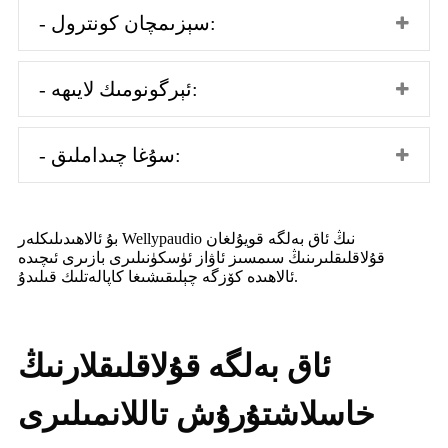
- سېزىمچان كونترول:
- ئېرگونومىك لايىھە:
- سۇغا چىداملىق:
بۇ ئالاھىدىلىكلەر Wellypaudio نىڭ ئاق بەلگە قويۇلغان
قۇلاقلىقلىرىنىڭ سىمسىز ئاۋاز ئۈسكۈنىلىرى بازىرى ئىچىدە
ئالاھىدە كۆزگە چېلىقىشىغا كاپالەتلىك قىلىدۇ.
ئاق بەلگە قۇلاقلىقلارنىڭ
خاسلاشتۇرۇش تاللانمىلىرى