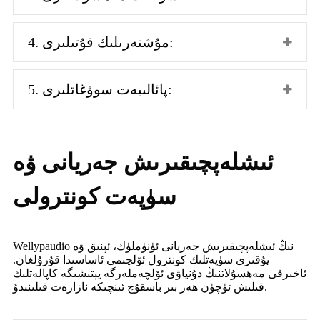
4. مۇشتەرىلىك قۇتىلىرى:
5. پائالىيەت سوۋغاتلىرى:
ئىشلەپچىقىرىش جەريانى ۋە
سۈپەت كونترولى
Wellypaudio نىڭ ئىشلەپچىقىرىش جەريانى ئۈنۈملۈك، ئېنىق ۋە
يۇقىرى سۈپەتلىك كونترول ئۆلچىمى ئاساسىدا قۇرۇلغان.
ئاخىرقى مەھسۇلاتنىڭ دۇنياۋى ئۆلچەملەرگە يېتىشىگە كاپالەتلىك
قىلىش ئۈچۈن ھەر بىر باسقۇچ ئىنچىكە نازارەت قىلىنىدۇ.