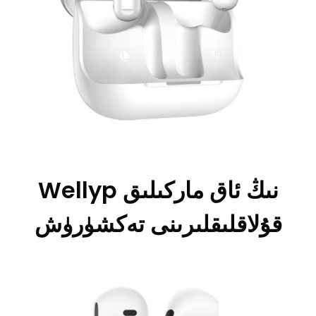
Wellyp نىڭ ئاق ماركىلىق
قۇلاقلىقلىرىنى تەكشۈرۈش