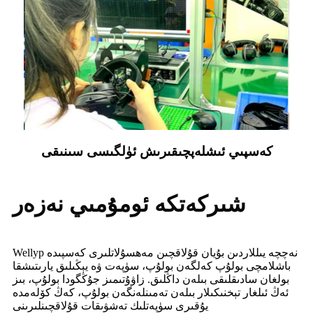
كەسپىي ئىشلەپچىقىرىش ئۈلگىسى سىنىقى
شىركەتكە ئومۇمىي نەزەر
Wellyp نەچچە يىللاردىن بۇيان قۇلاقچىن مەھسۇلاتلىرى كەسپىدە
باشلامچى بولۇپ كەلگەن بولۇپ، سۈپەت ۋە يېڭىلىق يارىتىشقا
بولغان سادىقلىقى بىلەن داڭلىق. زاۋۇتىمىز جۇڭگودا بولۇپ، بىز
ئەڭ ئىلغار تېخنىكىلار بىلەن تەمىنلەنگەن بولۇپ، كەڭ كۆلەمدە
يۇقىرى سۈپەتلىك تەشۋىقات قۇلاقچىنلىرىنى