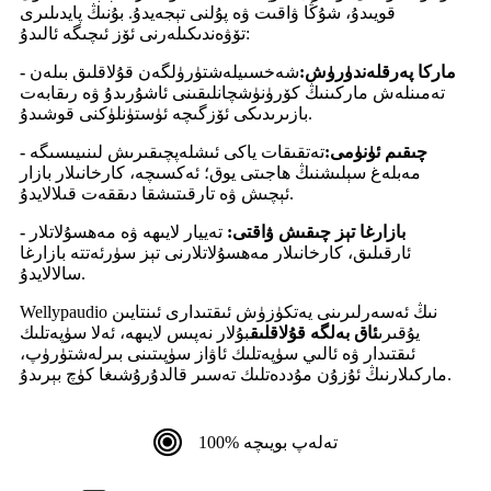
قويىدۇ، شۇڭا ۋاقىت ۋە پۇلنى تېجەيدۇ. بۇنىڭ پايدىلىرى
تۆۋەندىكىلەرنى ئۆز ئىچىگە ئالىدۇ:
- ماركا پەرقلەندۈرۈش:
شەخسىيلەشتۈرۈلگەن قۇلاقلىق بىلەن
تەمىنلەش ماركىنىڭ كۆرۈنۈشچانلىقىنى ئاشۇرىدۇ ۋە رىقابەت
بازىرىدىكى ئۆزگىچە ئۈستۈنلۈكنى قوشىدۇ.
- چىقىم ئۈنۈمى:
تەتقىقات ياكى ئىشلەپچىقىرىش لىنىيىسىگە
مەبلەغ سېلىشنىڭ ھاجىتى يوق؛ ئەكسىچە، كارخانىلار بازار
ئېچىش ۋە تارقىتىشقا دىققەت قىلالايدۇ.
- بازارغا تېز چىقىش ۋاقتى:
تەييار لايىھە ۋە مەھسۇلاتلار
ئارقىلىق، كارخانىلار مەھسۇلاتلارنى تېز سۈرئەتتە بازارغا
سالالايدۇ.
Wellypaudio نىڭ ئەسەرلىرىنى يەتكۈزۈش ئىقتىدارى ئىنتايىن
يۇقىرى
ئاق بەلگە قۇلاقلىق
بۇلار نەپىس لايىھە، ئەلا سۈپەتلىك
ئىقتىدار ۋە ئالىي سۈپەتلىك ئاۋاز سۈپىتىنى بىرلەشتۈرۈپ،
ماركىلارنىڭ ئۇزۇن مۇددەتلىك تەسىر قالدۇرۇشىغا كۈچ بېرىدۇ.
تەلەپ بويىچە %100