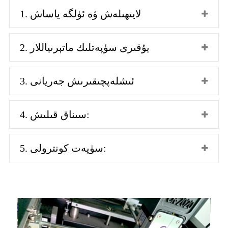
1. لايىھىلەش ۋە ئۈلگە ياساش
2. يۇقىرى سۈپەتلىك ماتېرىياللار
3. ئىشلەپچىقىرىش جەريانى
4. سىناق قىلىش:
5. سۈپەت كونترولى: