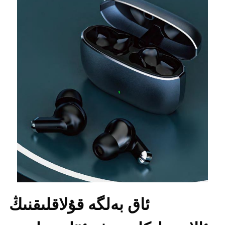
ئاق بەلگە قۇلاقلىقنىڭ