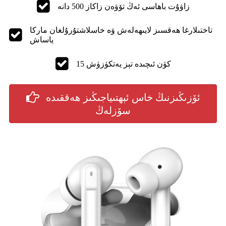
زاۋۇت باھاسى ئەڭ تۆۋەن زاكاز 500 دانە
تاختىلارغا ھەقسىز لايىھەلەش ۋە خاسلاشتۇرۇلغان ماركا
ياساش
15 كۈن ئىچىدە تېز يەتكۈزۈش
ئۆزىڭىزنىڭ خاس ئېھتىياجىڭىز ھەققىدە
سۆزلەڭ