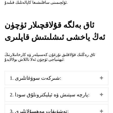
ئۆلچىمىنى ساقلىشىغا كاپالەتلىك قىلىدۇ.
ئاق بەلگە قۇلاقچىلار ئۈچۈن
ئەڭ ياخشى ئىشلىتىش قاپلىرى
ئاق رەڭلىك قۇلاقلىق نۇرغۇن كەسىپلەر ۋە كارخانىلارنىڭ
ئېھتىياجى ئۈچۈن ئەلا تاللاش بولالايدۇ:
1. شىركەت سوۋغاتلىرى:
2. پارچە سېتىش ۋە ئېلېكترونلۇق سودا:
3. تەشۋىقات مەھسۇلاتلىرى: