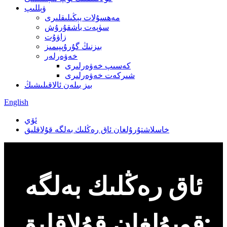
ۋېللىپ
مەھسۇلات يېڭىلىقلىرى
سۈپەت باشقۇرۇش
زاۋۇت
بىزنىڭ گۇرۇپپىمىز
خەۋەرلەر
كەسىپ خەۋەرلىرى
شىركەت خەۋەرلىرى
بىز بىلەن ئالاقىلىشىڭ
English
ئۆي
خاسلاشتۇرۇلغان ئاق رەڭلىك بەلگە قۇلاقلىق
ئاق رەڭلىك بەلگە
قويۇلغان قۇلاقلىق: