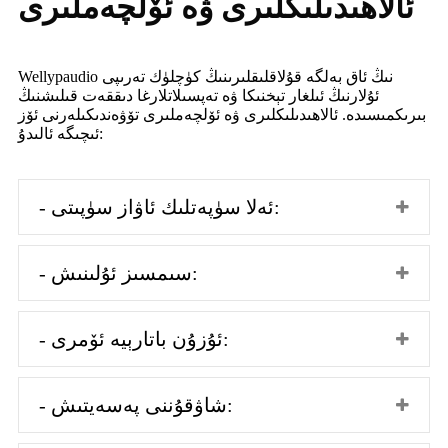
ئالاھىدىلىكلىرى ۋە ئۆلچەملىرى
Wellypaudio نىڭ ئاق بەلگە قۇلاقلىقلىرىنىڭ كۈچلۈك تەرىپى
ئۇلارنىڭ ئىلغار تېخنىكا ۋە تەپسىلاتلارغا دىققەت قىلىشنىڭ
بىرىكمىسىدە. ئالاھىدىلىكلىرى ۋە ئۆلچەملىرى تۆۋەندىكىلەرنى ئۆز
ئىچىگە ئالىدۇ:
- ئەلا سۈپەتلىك ئاۋاز سۈپىتى:
- سىمسىز ئۇلىنىش:
- ئۇزۇن باتارېيە ئۆمرى:
- شاۋقۇننى پەسەيتىش: