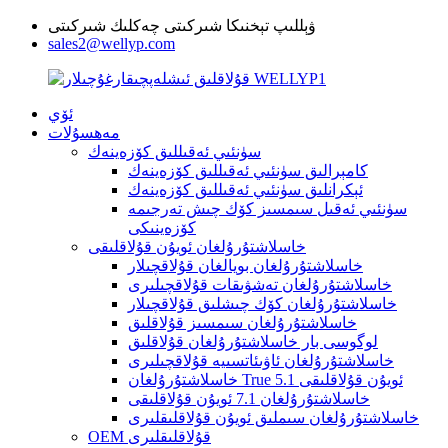
ۋېللىپ تېخنىكا شىركىتى چەكلىك شىركىتى
sales2@wellyp.com
ئۆي
مەھسۇلات
سۈنئىي ئەقىللىق كۆزەينەك
كامېرالىق سۈنئىي ئەقىللىق كۆزەينەك
ئېكرانلىق سۈنئىي ئەقىللىق كۆزەينەك
سۈنئىي ئەقىل سىمسىز كۆك چىش تەرجىمە
كۆزەينىكى
خاسلاشتۇرۇلغان ئويۇن قۇلاقلىقى
خاسلاشتۇرۇلغان بويالغان قۇلاقچىلار
خاسلاشتۇرۇلغان تەشۋىقات قۇلاقچىلىرى
خاسلاشتۇرۇلغان كۆك چىشلىق قۇلاقچىلار
خاسلاشتۇرۇلغان سىمسىز قۇلاقلىق
لوگوسى بار خاسلاشتۇرۇلغان قۇلاقلىق
خاسلاشتۇرۇلغان ئاۋىئاتسىيە قۇلاقچىلىرى
خاسلاشتۇرۇلغان True 5.1 ئويۇن قۇلاقلىقى
خاسلاشتۇرۇلغان 7.1 ئويۇن قۇلاقلىقى
خاسلاشتۇرۇلغان سىملىق ئويۇن قۇلاقلىقلىرى
OEM قۇلاقلىقلىرى