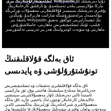
دۇنيا دەرىجىلىك ئاق
Wellypaudio
,
ئىشلەپچىقارغۇچىلارنىڭ بىرى
ماركا مۇلازىمىتى بىلەن تەمىنلەيدۇ، بۇ ئارقىلىق كارخانىلارنىڭ
يۇقىرى دەرىجىلىك سىمسىز قۇلاقلىقلارنى مەھسۇلات تۈرلىرىگە
مۇكەممەل بىرلەشتۈرۈشىگە شارائىت ھازىرلايدۇ. بۇنىڭدىن
باشقا، بىز Wellypaudio نىڭ ئىقتىدارلىرىنى چوڭقۇر تەتقىق
قىلىپ، ئۇنىڭ ئىشلەپچىقىرىش ماھارىتى، خاسلاشتۇرۇش
ماھارىتى ۋە سۈپەت كونترولىنىڭ ھەر بىر تەرىپىنى تەكشۈرىمىز.
ئاق بەلگە قۇلاقلىقنىڭ
تونۇشتۇرۇلۇشى ۋە پايدىسى
ئاق بەلگە قۇلاقلىقلىرى تەتقىقات ۋە ئىشلەپچىقىرىش
جەريانلىرىغا مەبلەغ سېلىشنىڭ ھاجىتى يوق، ئۆز ماركىسى
ئاستىدا ئالىي دەرىجىلىك ئاۋاز مەھسۇلاتلىرىنى سېتىشنى
خالايدىغان كارخانىلار ئۈچۈن ئەڭ ياخشى چارە. ئاق بەلگە
مەھسۇلاتلىرى شىركەتلەرنىڭ ئۆزلىرىنىڭ بەلگىسىنى ئالدىن
مەۋجۇت بولغان يۇقىرى سۈپەتلىك مەھسۇلاتلارغا چاپلىشىغا يول