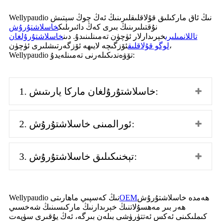
Wellypaudio نىڭ ئاق ماركىلىق قۇلاقلىقلىرىنىڭ ئەڭ چوڭ سېتىش
نۇقتىلىرىنىڭ بىرى كەڭ دائىرىلىك
خاسلاشتۇرۇش
تاللانمىلىرى
خېرىدارلار ئۈچۈن تەمىنلىنىدۇ. دىن
خاسلاشتۇرۇلغان
لوگو قۇلاقلىق
ئۆزگىچە لايىھە ئۆزگەرتىشلىرى ئۈچۈن،
Wellypaudio تۆۋەندىكىلەرنى تەمىنلەيدۇ:
1. خاسلاشتۇرۇلغان ماركا يارىتىش:
2. ئورالمىنى خاسلاشتۇرۇش:
3. تېخنىكىلىق خاسلاشتۇرۇش:
ھەمدە خاسلاشتۇرۇش
OEM
Wellypaudio نىڭ كەسپىي ماھارىتى
ھەر بىر مەھسۇلاتنىڭ خېرىدارنىڭ ماركىسىنىڭ شەخسىي
كىملىكىنى ئەكس ئەتتۈرۈشى بىلەن بىرگە، ئەڭ يۇقىرى سۈپەت