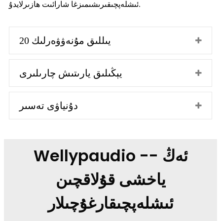
ئىشلەپچىقىرىشىمىزغا شارائىت ھازىرلايدۇ.
20 يىللىق مۇنەۋۋەرلىك
يېڭىلىق يارىتىش چارىلىرى
دۇنياۋى تەسىر
Wellypaudio -- ئەڭ
ياخشى قۇلاقچىن
ئىشلەپچىقارغۇچىلار