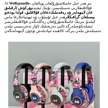
، بىز ھەر خىل خاسلاشتۇرۇلغان بويالغان
Wellypaudio
At
قۇلاقلىقلارنى تەمىنلەيمىز، بۇنىڭ ئىچىدە
پۈركۈش ئارقىلىق
بوялغان قۇلاقلىق، قولدا بوялغان لايىھەلەر ۋە رەقەملىك
بېسىلغان گرافىكلار
ھەر خىل ئۇسلۇب ۋە ئېھتىياجلارغا ماس
كېلىدۇ. بىزنىڭ خاسلاشتۇرۇلغان رەڭلەنگەن قۇلاقلىقلىرىمىز
ئىشلەتكۈچىلەرگە ئالىي دەرىجىلىك ئاۋاز تەجرىبىسى بىلەن
تەمىنلەش بىلەن بىرگە، ئالاھىدە ئىپادىلەش ئۈچۈن لايىھەلەنگەن.