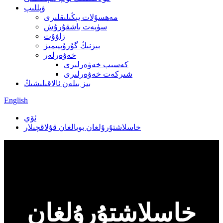
ۋېللىپ
مەھسۇلات يېڭىلىقلىرى
سۈپەت باشقۇرۇش
زاۋۇت
بىزنىڭ گۇرۇپپىمىز
خەۋەرلەر
كەسىپ خەۋەرلىرى
شىركەت خەۋەرلىرى
بىز بىلەن ئالاقىلىشىڭ
English
ئۆي
خاسلاشتۇرۇلغان بويالغان قۇلاقچىلار
خاسلاشتۇرۇلغان