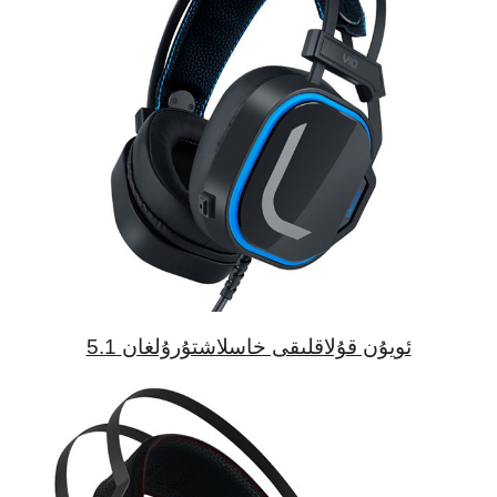
5.1 ئويۇن قۇلاقلىقى خاسلاشتۇرۇلغان