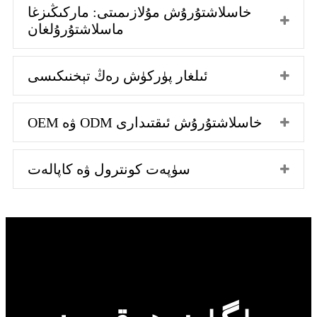
خاسلاشتۇرۇش مۇلازىمىتى: ماركىڭىزغا
ماسلاشتۇرۇلغان
ئىلغار پۈركۈش رەڭ تېخنىكىسى
OEM ۋە ODM خاسلاشتۇرۇش ئىقتىدارى
سۈپەت كونترول ۋە كاپالەت