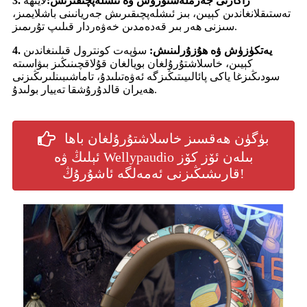
3. زاكازنى جەزملەشتۈرۈش ۋە ئىشلەپچىقىرىش:
لايىھە
تەستىقلانغاندىن كېيىن، بىز ئىشلەپچىقىرىش جەريانىنى باشلايمىز،
سىزنى ھەر بىر قەدەمدىن خەۋەردار قىلىپ تۇرىمىز.
4. يەتكۈزۈش ۋە ھۇزۇرلىنىش:
سۈپەت كونترول قىلىنغاندىن
كېيىن، خاسلاشتۇرۇلغان بويالغان قۇلاقچىنىڭىز بىۋاسىتە
سودىڭىزغا ياكى پائالىيىتىڭىزگە ئەۋەتىلىدۇ، تاماشىبىنلىرىڭىزنى
ھەيران قالدۇرۇشقا تەييار بولىدۇ.
بۈگۈن ھەقسىز خاسلاشتۇرۇلغان باھا
ئېلىڭ ۋە Wellypaudio بىلەن ئۆز كۆز
قارىشىڭىزنى ئەمەلگە ئاشۇرۇڭ!