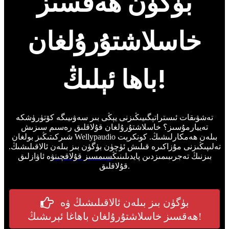
بۈگۈن ھەقسىز
خاسلاشتۇرۇلغان
باھا ئېلىڭ!
تەشۋىقات ئىستراتېگىيىڭىزنى يېڭى بىر سەۋىيىگە كۆتۈرۈشكە
تەييارمۇسىز؟ خاسلاشتۇرۇلغان قۇلاقلىق رەسىم سىزىش
شىركىتىڭىز بولغان Wellypaudio بىلەن ھەمكارلىشىڭ. كونكرېت
تەلىپىڭىزنى مۇزاكىرە قىلىش ئۈچۈن بۈگۈن بىز بىلەن ئالاقىلىشىڭ.
بىزنىڭ تەجرىبىمىزدىن پايدىلىنىڭ
سىمسىز قۇلاقچىن
ۋە ئاۋازلىق
قۇلاقلىق.
بۈگۈن بىز بىلەن ئالاقىلىشىڭ ۋە
ھەقسىز خاسلاشتۇرۇلغان باھاغا ئېرىشىڭ!