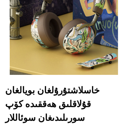
خاسلاشتۇرۇلغان بويالغان
قۇلاقلىق ھەققىدە كۆپ
سورىلىدىغان سوئاللار