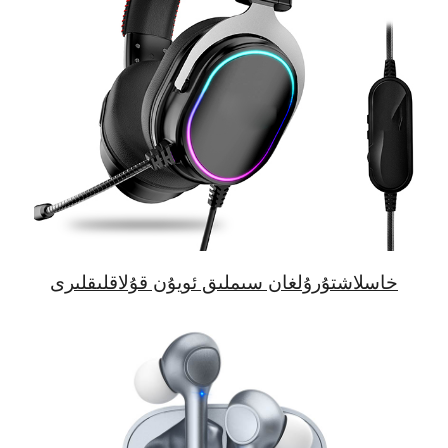
خاسلاشتۇرۇلغان سىملىق ئويۇن قۇلاقلىقلىرى