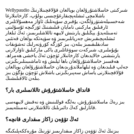
Wellypaudio شىركىتى خاسلاشتۇرۇلغان بويالغان قۇلاقچىنلارنىڭ
باشلامچى ئىشلەپچىقارغۇچىسى بولۇپ، كارخانىلارغا
شەخسىيلەشتۈرۈلگەن، يۇقىرى سۈپەتلىك ئاۋاز مەھسۇلاتلىرى
ئارقىلىق ماركىنى نامايان قىلىشنىڭ ئۆزگىچە ئۇسۇلىنى
تەمىنلەيدۇ. يېڭىلىق يارىتىش لايىھە تاللاشلىرىمىز، ئەڭ ئىلغار
ئىشلەپچىقىرىش جەريانلىرىمىز ۋە سۈپەتكە بولغان قەتئىي
سادىقلىقىمىز بىلەن، بىز كۆزگە كۆرۈنەرلىك تەشۋىقات
بۇيۇملىرى، شىركەت سوۋغاتلىرى ياكى ماركىلىق تاۋارلارنى
يارىتىشنى خالايدىغان كارخانىلار ئۈچۈن ئەڭ ياخشى ھەمراھ.
ھەقسىز خاسلاشتۇرۇلغان باھا ئېلىش ۋە تاماشىبىنلىرىڭىزنى
جەلپ قىلىدىغان ۋە ئىلھاملاندۇرىدىغان خاسلاشتۇرۇلغان بويالغان
قۇلاقچىنلارنى ياساش سەپىرىڭىزنى باشلاش ئۈچۈن بۈگۈن بىز
بىلەن ئالاقىلىشىڭ.
قانداق خاسلاشتۇرۇش تاللانمىلىرى بار؟
بىز رەڭ ماسلاشتۇرۇش، بەلگە قوللىنىش ۋە نەقىش لايىھەسى
قاتارلىق كەڭ دائىرىلىك تاللاشلارنى تەمىنلەيمىز.
ئەڭ تۆۋەن زاكاز مىقدارى قانچە؟
بىزنىڭ ئەڭ تۆۋەن زاكاز مىقدارىمىز تۈرنىڭ مۇرەككەپلىكىگە