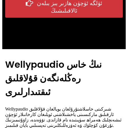
ئۈلگە ئۈچۈن ھازىر بىز بىلەن
ئالاقىلىشىڭ
Wellypaudio نىڭ خاس
رەڭلەنگەن قۇلاقلىق
ئىقتىدارلىرى
Wellypaudio شىركىتى خاسلاشتۇرۇلغان بويالغان قۇلاقلىق
ئارقىلىق ماركىسىنى ياخشىلاشنى ئويلىغان كارخانىلار ئۈچۈن
ئىشەنچلىك ھەمراھ سۈپىتىدە نام قازاندى. تۆۋەندە، زاۋۇتىمىزنىڭ
نۇرغۇن كۈچلۈك ۋە ئەۋزەللىكلىرىنى تەپسىلىي بايان قىلىمىز.