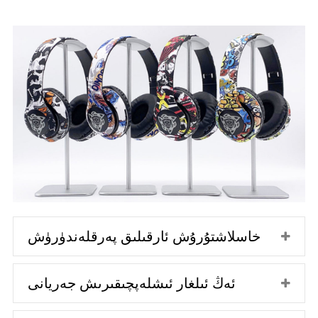
خاسلاشتۇرۇش ئارقىلىق پەرقلەندۈرۈش
ئەڭ ئىلغار ئىشلەپچىقىرىش جەريانى