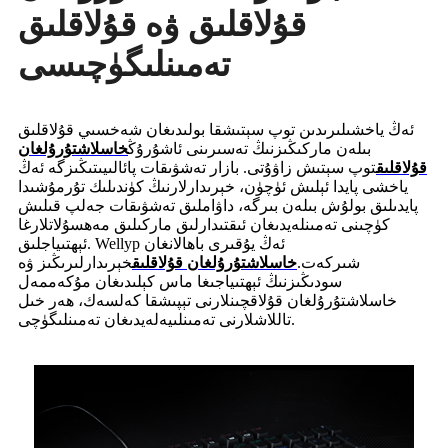
قۇلاقلىق ۋە قۇلاقلىق
تەمىنلىگۈچىسى
ئەڭ ياخشىلىرىدىن توپ سېتىشقا بولىدىغان شەخسىي قۇلاقلىق
بىلەن ماركىڭىزنىڭ تەسىرىنى ئاشۇرۇڭ
خاسلاشتۇرۇلغان
قۇلاقلىق
توپ سېتىش زاۋۇتى. بازار تەشۋىقات پائالىيىتىڭىزگە ئەڭ
ياخشى پايدا ئېلىش ئۈچۈن، خېرىدارلارنىڭ كۈندىلىك تۇرمۇشىدا
پايدىلىق بولۇش بىلەن بىرگە، داۋاملىق تەشۋىقات جەلپ قىلىش
كۈچىنى تەمىنلەيدىغان ئىقتىدارلىق ماركىلىق مەھسۇلاتلارغا
ئېھتىياجلىق. Wellyp ئەڭ يۇقىرى باھالانغان
شىركەت.
خاسلاشتۇرۇلغان قۇلاقلىق
خېرىدارلىرىڭىز ۋە
سودىڭىزنىڭ ئېھتىياجىغا ماس كېلىدىغان مۇكەممەل
خاسلاشتۇرۇلغان قۇلاقچىنلارنى تېپىشقا كەلسەك، ھەر خىل
تاللاشلارنى تەمىنلىيەلەيدىغان تەمىنلىگۈچى.