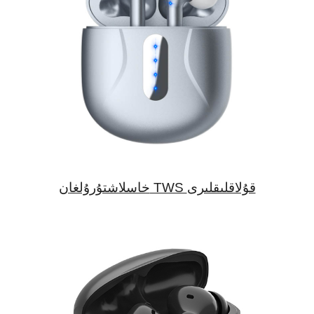
خاسلاشتۇرۇلغان TWS قۇلاقلىقلىرى