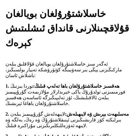
خاسلاشتۇرۇلغان بويالغان
قۇلاقچىنلارنى قانداق ئىشلىتىش
كېرەك
ئەگەر سىز خاسلاشتۇرۇلغان بويالغان قۇلاقلىق بىلەن
ماركىڭىزنى يېڭى بىر سەۋىيىگە كۆتۈرۈشكە تەييار بولسىڭىز،
باشلاش ئاسان:
1. ھەقسىز خاسلاشتۇرۇلغان باھا تەلەپ قىلىڭ:
توردا بىزنىڭ
فورمىمىزنى تولدۇرۇڭ ياكى خېرىدارلار مۇلازىمەت گۇرۇپپىمىز
بىلەن ئالاقىلىشىڭ، ئۆز تەلىپىڭىزگە ئاساسەن ھەقسىز
خاسلاشتۇرۇلغان باھاغا ئېرىشىڭ.
2. مەسلىھەت بېرىش ۋە لايىھىلەش:
لايىھەلەش گۇرۇپپىمىز بىلەن
بىرلىكتە كۆز قارىشىڭىزنى ئېنىقلاشتۇرۇڭ ۋە رەڭ، بەلگە ۋە
لايىھە ئەۋزەللىكلىرىڭىزنى مۇزاكىرە قىلىڭ.