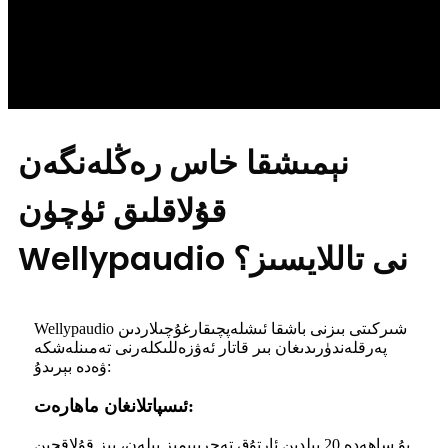
نېمىشقا خاس رەڭلەنگەن
قۇلاقلىق ئۈچۈن
Wellypaudio نى تاللايسىز؟
Wellypaudio شىركىتى بىزنى باشقا ئىشلەپچىقارغۇچىلاردىن
پەرقلەندۈرىدىغان بىر قاتار ئەۋزەللىكلەرنى تەمىنلەشكە
ۋەدە بېرىدۇ:
ئىسپاتلانغان ماھارەت:
بۇ ساھەدە 20 يىلدىن ئارتۇق تەجرىبىمىز بىلەن، بىز قۇلاقچىن