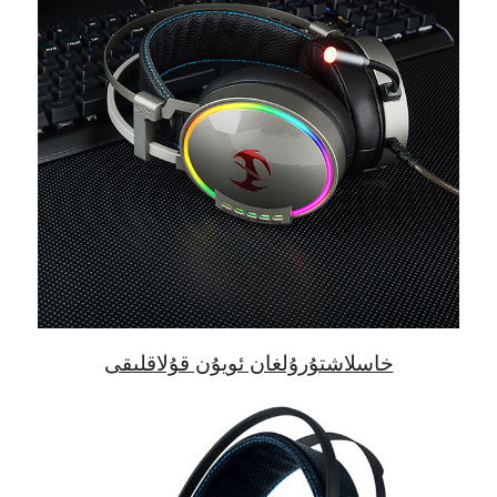
خاسلاشتۇرۇلغان ئويۇن قۇلاقلىقى