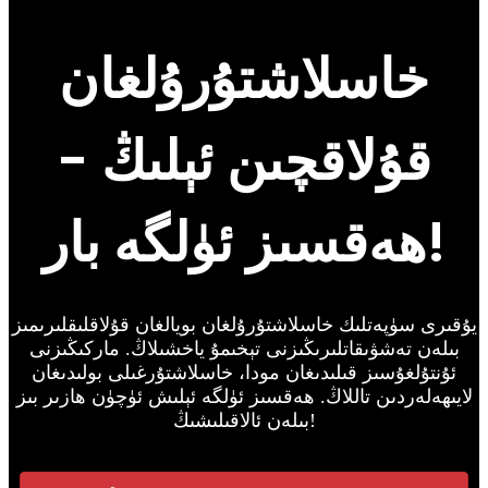
خاسلاشتۇرۇلغان
قۇلاقچىن ئېلىڭ -
ھەقسىز ئۈلگە بار!
يۇقىرى سۈپەتلىك خاسلاشتۇرۇلغان بويالغان قۇلاقلىقلىرىمىز
بىلەن تەشۋىقاتلىرىڭىزنى تېخىمۇ ياخشىلاڭ. ماركىڭىزنى
ئۇنتۇلغۇسىز قىلىدىغان مودا، خاسلاشتۇرغىلى بولىدىغان
لايىھەلەردىن تاللاڭ. ھەقسىز ئۈلگە ئېلىش ئۈچۈن ھازىر بىز
بىلەن ئالاقىلىشىڭ!