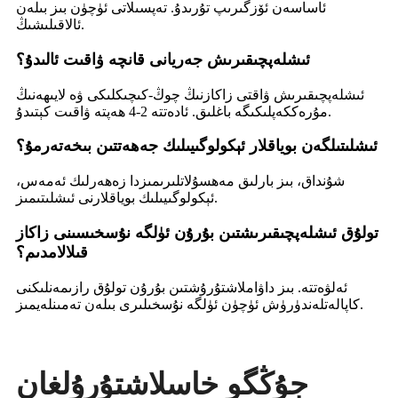
ئاساسەن ئۆزگىرىپ تۇرىدۇ. تەپسىلاتى ئۈچۈن بىز بىلەن
ئالاقىلىشىڭ.
ئىشلەپچىقىرىش جەريانى قانچە ۋاقىت ئالىدۇ؟
ئىشلەپچىقىرىش ۋاقتى زاكازنىڭ چوڭ-كىچىكلىكى ۋە لايىھەنىڭ
مۇرەككەپلىكىگە باغلىق. ئادەتتە 2-4 ھەپتە ۋاقىت كېتىدۇ.
ئىشلىتىلگەن بوياقلار ئېكولوگىيىلىك جەھەتتىن بىخەتەرمۇ؟
شۇنداق، بىز بارلىق مەھسۇلاتلىرىمىزدا زەھەرلىك ئەمەس،
ئېكولوگىيىلىك بوياقلارنى ئىشلىتىمىز.
تولۇق ئىشلەپچىقىرىشتىن بۇرۇن ئۈلگە نۇسخىسىنى زاكاز
قىلالامدىم؟
ئەلۋەتتە. بىز داۋاملاشتۇرۇشتىن بۇرۇن تولۇق رازىمەنلىكنى
كاپالەتلەندۈرۈش ئۈچۈن ئۈلگە نۇسخىلىرى بىلەن تەمىنلەيمىز.
جۇڭگو خاسلاشتۇرۇلغان