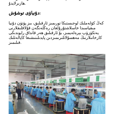
ھازىرلايدۇ.
دۇنياۋى توشۇش:
كەڭ كۆلەملىك لوجىستىكا تورىمىز ئارقىلىق، بىز پۈتۈن دۇنيا
مىقياسىدا خاسلاشتۇرۇلغان رەڭلەنگەن قۇلاقلىقلارنى
يەتكۈزۈپ بېرەلەيمىز، بۇ ئارقىلىق ھەر قانداق رايوندىكى
كارخانىلارنىڭ مەھسۇلاتلىرىمىزدىن پايدىلىنىشىغا كاپالەتلىك
قىلىمىز.