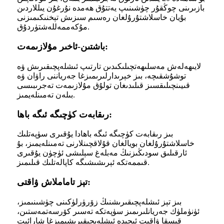
بازىرىنى چوڭقۇر چۈشىنىپ يەتتۇق ھەمدە نۇرغۇن يىللاردىن
بۇيان خاسلاشتۇرۇلغان رەسىم سىزىش تېخنىكىمىزنى
مۇكەممەللەشتۈردۇق.
باشتىن-ئاخىر مۇلازىمەت:
لايىھەلەش مەسلىھەتچىلىكىدىن تارتىپ ئىشلەپچىقىرىش ۋە
توشۇشقىچە، بىز خېرىدارلىرىمىزغا جەرياننى راۋان ۋە
قىيىنچىلىقسىز قىلىدىغان تولۇق مۇلازىمەت تەجرىبىسى
بىلەن تەمىنلەيمىز.
رىقابەت كۈچىگە ئىگە باھا:
بىز رىقابەت كۈچىگە ئىگە باھادا يۇقىرى سۈپەتلىك
خاسلاشتۇرۇلغان بويالغان قۇلاقچىنلارنى تەمىنلەيمىز، بۇ
ئارقىلىق سودىڭىزنىڭ مەبلەغ سېلىشى ئۈچۈن يۇقىرى
قىممەتكە ئېرىشىشىگە كاپالەتلىك قىلىمىز.
تېز تاماملاش ۋاقتى:
بىز تېز ئىشلەپچىقىرىشنىڭ زۆرۈرلۈكىنى چۈشىنىمىز،
ئۈنۈملۈك جەريانلىرىمىز سۈپەتكە تەسىر كۆرسەتمەستىن،
قىسقا ۋاقىت ئىچىدە ئىشلەپچىقىرىشىمىزغا شارائىت