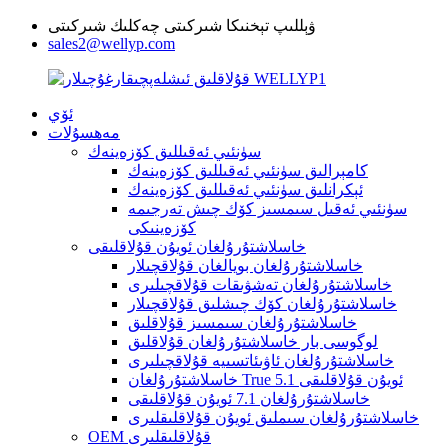
ۋېللىپ تېخنىكا شىركىتى چەكلىك شىركىتى
sales2@wellyp.com
ئۆي
مەھسۇلات
سۈنئىي ئەقىللىق كۆزەينەك
كامېرالىق سۈنئىي ئەقىللىق كۆزەينەك
ئېكرانلىق سۈنئىي ئەقىللىق كۆزەينەك
سۈنئىي ئەقىل سىمسىز كۆك چىش تەرجىمە
كۆزەينىكى
خاسلاشتۇرۇلغان ئويۇن قۇلاقلىقى
خاسلاشتۇرۇلغان بويالغان قۇلاقچىلار
خاسلاشتۇرۇلغان تەشۋىقات قۇلاقچىلىرى
خاسلاشتۇرۇلغان كۆك چىشلىق قۇلاقچىلار
خاسلاشتۇرۇلغان سىمسىز قۇلاقلىق
لوگوسى بار خاسلاشتۇرۇلغان قۇلاقلىق
خاسلاشتۇرۇلغان ئاۋىئاتسىيە قۇلاقچىلىرى
خاسلاشتۇرۇلغان True 5.1 ئويۇن قۇلاقلىقى
خاسلاشتۇرۇلغان 7.1 ئويۇن قۇلاقلىقى
خاسلاشتۇرۇلغان سىملىق ئويۇن قۇلاقلىقلىرى
OEM قۇلاقلىقلىرى