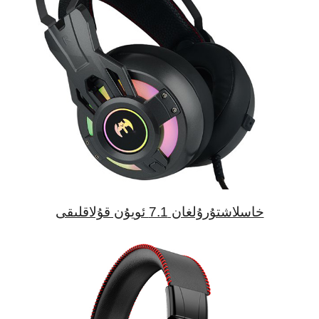
خاسلاشتۇرۇلغان 7.1 ئويۇن قۇلاقلىقى