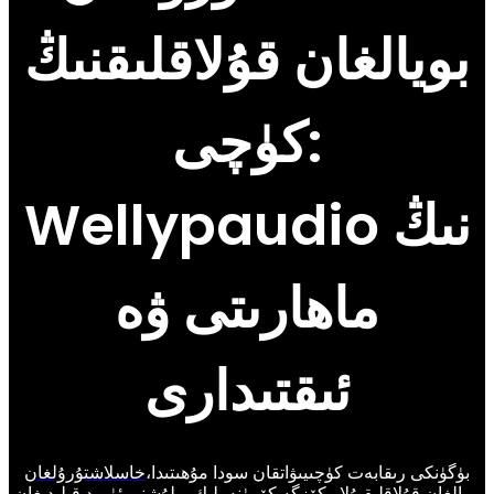
بويالغان قۇلاقلىقنىڭ
كۈچى:
Wellypaudio نىڭ
ماھارىتى ۋە
ئىقتىدارى
بۈگۈنكى رىقابەت كۈچىيىۋاتقان سودا مۇھىتىدا،
خاسلاشتۇرۇلغان
بويالغان قۇلاقلىق
بۇلار كۆزگە كۆرۈنەرلىك بولۇشنى ئۈمىد قىلىدىغان