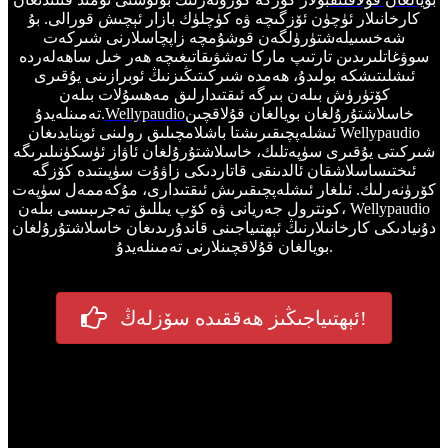
كارخانىلار ئۈچۈن ئۆزگىچە ۋە كۈچلۈك بازار ئېچىش قورالى. بۇ
شەخسىيلەشتۈرۈلگەن قوشۇمچە زاپچاسلارنى شىركەت
سوۋغاتلىرىدىن تارتىپ ماركا تەشۋىقاتىغىچە ھەر خىل ساھەلەردە
ئىشلىتىشكە بولىدۇ، ھەمدە شىركىتىڭىزنىڭ ئوبرازىنى يۇقىرى
كۆتۈرۈش بىلەن بىرگە ئىقتىدارلىق مەھسۇلات بىلەن
خاسلاشتۇرۇلغان بويالغان قۇلاقچىن
Wellypaudio
تەمىنلەيدۇ.
ئىشلەپچىقىرىشتا باشلامچىلىق رولىنى ئوينايدىغان Wellypaudio
شىركىتى يۇقىرى سۈپەتلىك، خاسلاشتۇرۇلغان ئاۋاز ئۈسكۈنىلىرىگە
ئىختىساسلاشقان ئالدىنقى قاتاردىكى زاۋۇت سۈپىتىدە كۆزگە
كۆرۈنەرلىك. ئىلغار ئىشلەپچىقىرىش ئىقتىدارى، مۇكەممەل سۈپەت
كونترول جەريانى ۋە كۆپ يىللىق تەجرىبىسى بىلەن، Wellypaudio
دۇنيادىكى كارخانىلارنىڭ ئېھتىياجىنى قاندۇرىدىغان خاسلاشتۇرۇلغان
بويالغان قۇلاقچىنلارنى تەمىنلەيدۇ.
ئېھتىياجىڭىز ھەققىدە سۆزلەڭ!