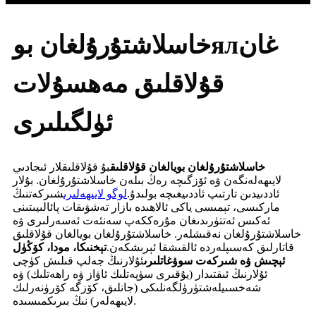
خاسلاشتۇرۇلغان بوялغان
قۇلاقلىق مەھسۇلات
ئۈلگىلىرى
خاسلاشتۇرۇلغان بويالغان قۇلاقلىق
بۇ قۇلاقلىقلار ئىجادىي
لايىھەلەنگەن ۋە ئۆزگىچە رەڭ بىلەن خاسلاشتۇرۇلغان. بۇلار
ئاددىيدىن تارتىپ ئاددىيغىچە بولىدۇ.
لوگو لايىھەلىرى
شىركەتنىڭ
ماركىسى، تېمىسى ياكى ئالاھىدە بازار تەشۋىقات پائالىيىتىنى
ئەكىس ئەتتۈرىدىغان مۇرەككەپ سەنئەت ئەسەرلىرى ۋە
خاسلاشتۇرۇلغان نەقىشلەر. خاسلاشتۇرۇلغان بويالغان قۇلاقلىق
قاتارلىق كەسىپلەردە ئالقىشقا ئېرىشكەن.
تېخنىكا، مودا، كۆڭۈل
ئېچىش ۋە شىركەت سوۋغاتلىرى
ئۇلارنىڭ جەلپ قىلىش كۈچى
ئۇلارنىڭ ئىقتىدار (يۇقىرى سۈپەتلىك ئاۋاز ۋە راھەتلىك) ۋە
شەخسىيلەشتۈرۈلگەنلىكى (جانلىق، كۆزگە كۆرۈنەرلىك
لايىھەلەر) نىڭ بىرىكمىسىدە.