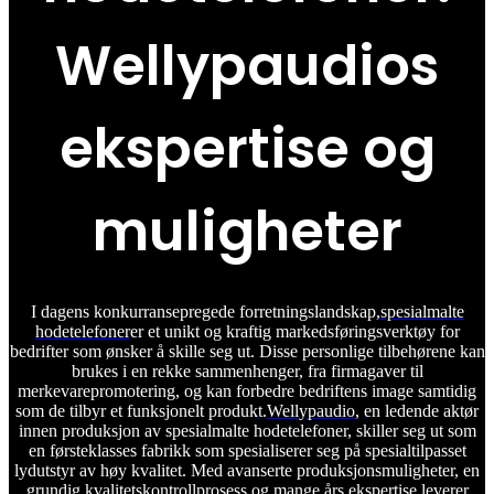
Wellypaudios
ekspertise og
muligheter
I dagens konkurransepregede forretningslandskap,
spesialmalte
hodetelefoner
er et unikt og kraftig markedsføringsverktøy for
bedrifter som ønsker å skille seg ut. Disse personlige tilbehørene kan
brukes i en rekke sammenhenger, fra firmagaver til
merkevarepromotering, og kan forbedre bedriftens image samtidig
som de tilbyr et funksjonelt produkt.
Wellypaudio
, en ledende aktør
innen produksjon av spesialmalte hodetelefoner, skiller seg ut som
en førsteklasses fabrikk som spesialiserer seg på spesialtilpasset
lydutstyr av høy kvalitet. Med avanserte produksjonsmuligheter, en
grundig kvalitetskontrollprosess og mange års ekspertise leverer