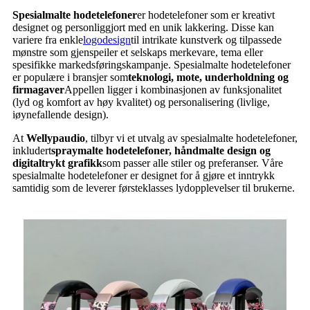
Spesialmalte hodetelefoner
er hodetelefoner som er kreativt
designet og personliggjort med en unik lakkering. Disse kan
variere fra enkle
logodesign
til intrikate kunstverk og tilpassede
mønstre som gjenspeiler et selskaps merkevare, tema eller
spesifikke markedsføringskampanje. Spesialmalte hodetelefoner
er populære i bransjer som
teknologi, mote, underholdning og
firmagaver
Appellen ligger i kombinasjonen av funksjonalitet
(lyd og komfort av høy kvalitet) og personalisering (livlige,
iøynefallende design).
At
Wellypaudio
, tilbyr vi et utvalg av spesialmalte hodetelefoner,
inkludert
spraymalte hodetelefoner, håndmalte design og
digitaltrykt grafikk
som passer alle stiler og preferanser. Våre
spesialmalte hodetelefoner er designet for å gjøre et inntrykk
samtidig som de leverer førsteklasses lydopplevelser til brukerne.