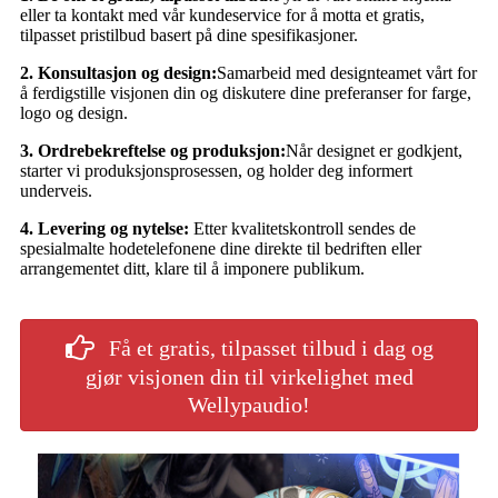
eller ta kontakt med vår kundeservice for å motta et gratis,
tilpasset pristilbud basert på dine spesifikasjoner.
2. Konsultasjon og design:
Samarbeid med designteamet vårt for
å ferdigstille visjonen din og diskutere dine preferanser for farge,
logo og design.
3. Ordrebekreftelse og produksjon:
Når designet er godkjent,
starter vi produksjonsprosessen, og holder deg informert
underveis.
4. Levering og nytelse:
Etter kvalitetskontroll sendes de
spesialmalte hodetelefonene dine direkte til bedriften eller
arrangementet ditt, klare til å imponere publikum.
Få et gratis, tilpasset tilbud i dag og
gjør visjonen din til virkelighet med
Wellypaudio!