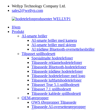
Wellyp Technology Company Ltd.
sales2@wellyp.com
Hjem
Produkt
AI-smarte briller
AI-smarte briller med kamera
AI-smarte briller med skjerm
AI trådløse Bluetooth-oversettelsesbriller
Tilpasset spillhodesett
Spesialmalte hodetelefoner
Tilpassede reklamehodetelefoner
Tilpassede Bluetooth-hodetelefoner
Tilpassede trådløse hodetelefoner
Tilpassede hodetelefoner med logo
Tilpassede luftfartshodetelefoner
Tilpasset True 5.1-spillhodesett
Tilpasset 7.1 spillhodesett
Tilpassede kablede spillhodesett
OEM-ørepropper
OWS Ørepropper Tilpassede
Tilpassede AI-oversetterørepropper