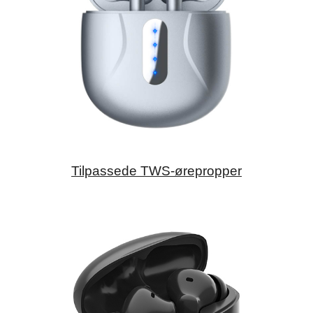
Tilpassede TWS-ørepropper