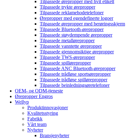
Tilpassede ørepropper med hvit etikett
Tilpassede trykte ørepropper
Tilpassede reklamehodetelefoner
Ørepropper med egendefinerte logoer
Tilpassede ørepropper med berøringsskjerm
Tilpassede Bluetooth-ørepropper
Tilpassede støydempende ørepropper
Tilpassede metallørepropper
Tilpassede vanntette ørepropper
Tilpassede gjennomsiktige ørepropper
Tilpassede TWS-ørepropper
Tilpassede spillørepropper
Tilpassede ANC Bluetooth-ørepropper
Tilpassede trådløse sportsørepropper
Tilpassede trådløse spillørepropper
Tilpassede beinledningsøretelefoner
OEM- og ODM-tjeneste
Ørepropper Engros
Wellyp
Produktinnovasjoner
Kvalitetsstyring
Fabrikk
Vårt team
Nyheter
Bransjenyheter