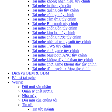
Tai nghe không nhãn hiệu, tùy chỉnh
Tai nghe in theo yêu cầu
Tai nghe quảng cáo tùy chỉnh
Tai nghe có logo tùy chỉnh
Tai nghe cảm ứng tùy chỉnh
Tai nghe Bluetooth tùy chỉnh
Tai nghe chống ồn tùy chỉnh
Tai nghe kim loại tùy chỉnh
Tai nghe chống nước tùy chỉnh
Tai nghe nhét tai trong suốt tùy chỉnh
Tai nghe TWS tùy chỉnh
Tai nghe chơi game tùy chỉnh
Tai nghe bluetooth ANC tùy chỉnh
Tai nghe không dây thể thao tùy chỉnh
Tai nghe chơi game không dây tùy chỉnh
Tai nghe dẫn truyền xương tùy chỉnh
Dịch vụ OEM & ODM
Bán sỉ tai nghe
Wellyp
Đổi mới sản phẩm
Quản lý chất lượng
Nhà máy
Đội ngũ của chúng tôi
Tin tức
Tin tức ngành