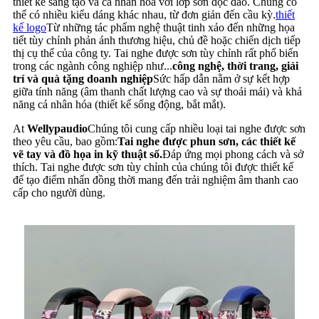
thiết kế sáng tạo và cá nhân hóa với lớp sơn độc đáo. Chúng có
thể có nhiều kiểu dáng khác nhau, từ đơn giản đến cầu kỳ.
thiết
kế logo
Từ những tác phẩm nghệ thuật tinh xảo đến những họa
tiết tùy chỉnh phản ánh thương hiệu, chủ đề hoặc chiến dịch tiếp
thị cụ thể của công ty. Tai nghe được sơn tùy chỉnh rất phổ biến
trong các ngành công nghiệp như...
công nghệ, thời trang, giải
trí và quà tặng doanh nghiệp
Sức hấp dẫn nằm ở sự kết hợp
giữa tính năng (âm thanh chất lượng cao và sự thoải mái) và khả
năng cá nhân hóa (thiết kế sống động, bắt mắt).
At
Wellypaudio
Chúng tôi cung cấp nhiều loại tai nghe được sơn
theo yêu cầu, bao gồm:
Tai nghe được phun sơn, các thiết kế
vẽ tay và đồ họa in kỹ thuật số.
Đáp ứng mọi phong cách và sở
thích. Tai nghe được sơn tùy chỉnh của chúng tôi được thiết kế
để tạo điểm nhấn đồng thời mang đến trải nghiệm âm thanh cao
cấp cho người dùng.