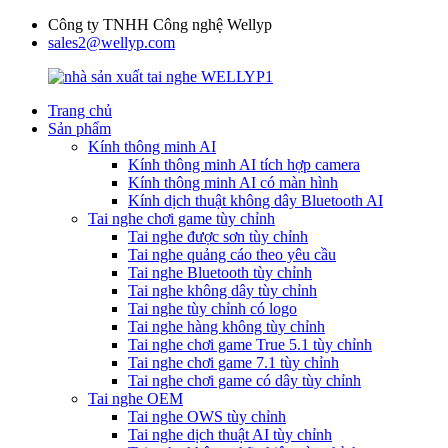
Công ty TNHH Công nghệ Wellyp
sales2@wellyp.com
Trang chủ
Sản phẩm
Kính thông minh AI
Kính thông minh AI tích hợp camera
Kính thông minh AI có màn hình
Kính dịch thuật không dây Bluetooth AI
Tai nghe chơi game tùy chỉnh
Tai nghe được sơn tùy chỉnh
Tai nghe quảng cáo theo yêu cầu
Tai nghe Bluetooth tùy chỉnh
Tai nghe không dây tùy chỉnh
Tai nghe tùy chỉnh có logo
Tai nghe hàng không tùy chỉnh
Tai nghe chơi game True 5.1 tùy chỉnh
Tai nghe chơi game 7.1 tùy chỉnh
Tai nghe chơi game có dây tùy chỉnh
Tai nghe OEM
Tai nghe OWS tùy chỉnh
Tai nghe dịch thuật AI tùy chỉnh