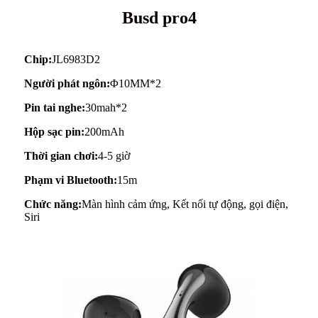
Busd pro4
Chip:
JL6983D2
Người phát ngôn:
Φ10MM*2
Pin tai nghe:
30mah*2
Hộp sạc pin:
200mAh
Thời gian chơi:
4-5 giờ
Phạm vi Bluetooth:
15m
Chức năng:
Màn hình cảm ứng, Kết nối tự động, gọi điện,
Siri