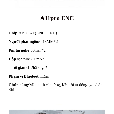
A11pro ENC
Chip:
AB5632F(ANC+ENC)
Người phát ngôn:
Φ13MM*2
Pin tai nghe:
30mah*2
Hộp sạc pin:
250mAh
Thời gian chơi:
5-6 giờ
Phạm vi Bluetooth:
15m
Chức năng:
Màn hình cảm ứng, Kết nối tự động, gọi điện,
Siri