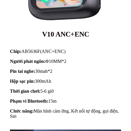
V10 ANC+ENC
Chip:
AB5636F(ANC+ENC)
Người phát ngôn:
Φ10MM*2
Pin tai nghe:
30mah*2
Hộp sạc pin:
300mAh
Thời gian chơi:
5-6 giờ
Phạm vi Bluetooth:
15m
Chức năng:
Màn hình cảm ứng, Kết nối tự động, gọi điện,
Siri