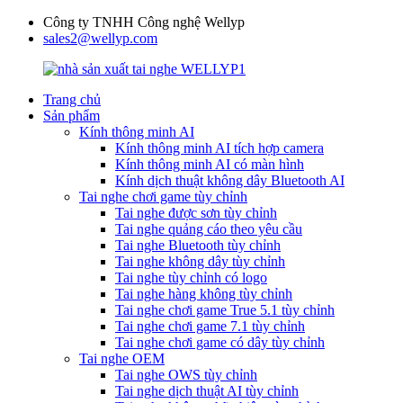
Công ty TNHH Công nghệ Wellyp
sales2@wellyp.com
Trang chủ
Sản phẩm
Kính thông minh AI
Kính thông minh AI tích hợp camera
Kính thông minh AI có màn hình
Kính dịch thuật không dây Bluetooth AI
Tai nghe chơi game tùy chỉnh
Tai nghe được sơn tùy chỉnh
Tai nghe quảng cáo theo yêu cầu
Tai nghe Bluetooth tùy chỉnh
Tai nghe không dây tùy chỉnh
Tai nghe tùy chỉnh có logo
Tai nghe hàng không tùy chỉnh
Tai nghe chơi game True 5.1 tùy chỉnh
Tai nghe chơi game 7.1 tùy chỉnh
Tai nghe chơi game có dây tùy chỉnh
Tai nghe OEM
Tai nghe OWS tùy chỉnh
Tai nghe dịch thuật AI tùy chỉnh