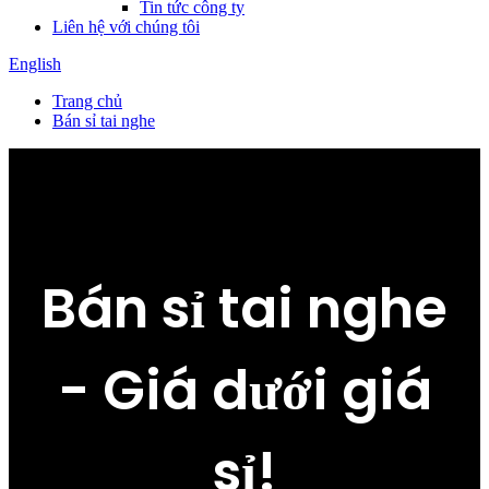
Tin tức công ty
Liên hệ với chúng tôi
English
Trang chủ
Bán sỉ tai nghe
Bán sỉ tai nghe
- Giá dưới giá
sỉ!