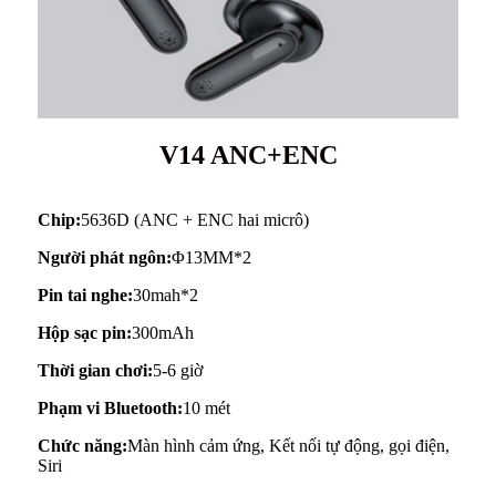
V14 ANC+ENC
Chip:
5636D (ANC + ENC hai micrô)
Người phát ngôn:
Φ13MM*2
Pin tai nghe:
30mah*2
Hộp sạc pin:
300mAh
Thời gian chơi:
5-6 giờ
Phạm vi Bluetooth:
10 mét
Chức năng:
Màn hình cảm ứng, Kết nối tự động, gọi điện,
Siri