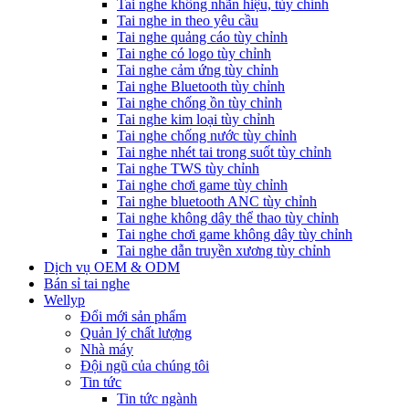
Tai nghe không nhãn hiệu, tùy chỉnh
Tai nghe in theo yêu cầu
Tai nghe quảng cáo tùy chỉnh
Tai nghe có logo tùy chỉnh
Tai nghe cảm ứng tùy chỉnh
Tai nghe Bluetooth tùy chỉnh
Tai nghe chống ồn tùy chỉnh
Tai nghe kim loại tùy chỉnh
Tai nghe chống nước tùy chỉnh
Tai nghe nhét tai trong suốt tùy chỉnh
Tai nghe TWS tùy chỉnh
Tai nghe chơi game tùy chỉnh
Tai nghe bluetooth ANC tùy chỉnh
Tai nghe không dây thể thao tùy chỉnh
Tai nghe chơi game không dây tùy chỉnh
Tai nghe dẫn truyền xương tùy chỉnh
Dịch vụ OEM & ODM
Bán sỉ tai nghe
Wellyp
Đổi mới sản phẩm
Quản lý chất lượng
Nhà máy
Đội ngũ của chúng tôi
Tin tức
Tin tức ngành