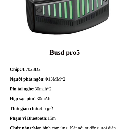
Busd pro5
Chip:
JL7023D2
Người phát ngôn:
Φ13MM*2
Pin tai nghe:
30mah*2
Hộp sạc pin:
230mAh
Thời gian chơi:
4-5 giờ
Phạm vi Bluetooth:
15m
Chức năng:
Màn hình cảm ứng, Kết nối tự động, gọi điện,