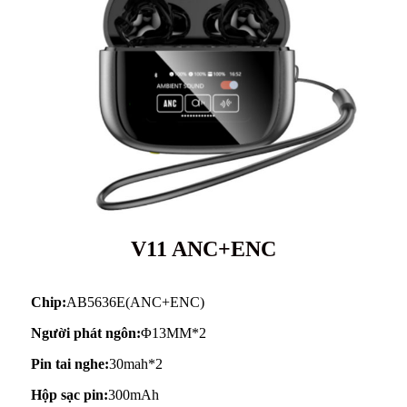
V11 ANC+ENC
Chip:
AB5636E(ANC+ENC)
Người phát ngôn:
Φ13MM*2
Pin tai nghe:
30mah*2
Hộp sạc pin:
300mAh