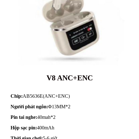
V8 ANC+ENC
Chip:
AB5636E(ANC+ENC)
Người phát ngôn:
Φ13MM*2
Pin tai nghe:
40mah*2
Hộp sạc pin:
400mAh
Thời gian chơi:
5-6 giờ