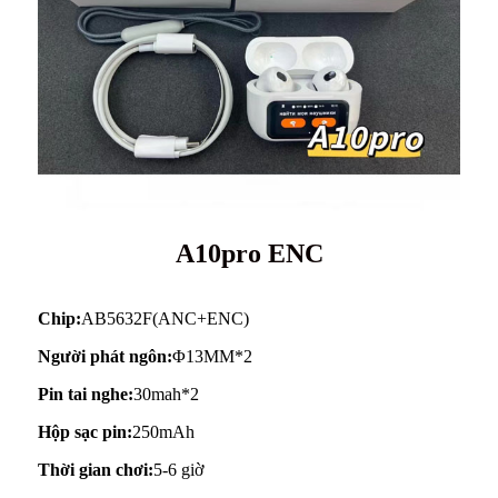
A10pro ENC
Chip:
AB5632F(ANC+ENC)
Người phát ngôn:
Φ13MM*2
Pin tai nghe:
30mah*2
Hộp sạc pin:
250mAh
Thời gian chơi:
5-6 giờ