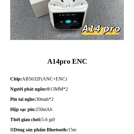
A14pro ENC
Chip:
AB5632F(ANC+ENC)
Người phát ngôn:
Φ13MM*2
Pin tai nghe:
30mah*2
Hộp sạc pin:
250mAh
Thời gian chơi:
5-6 giờ
B
Dòng sản phẩm Bluetooth:
15m