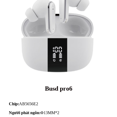
Busd pro6
Chip:
AB5656E2
Người phát ngôn:
Φ13MM*2