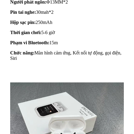
Người phát ngôn:
Φ13MM*2
Pin tai nghe:
30mah*2
Hộp sạc pin:
250mAh
Thời gian chơi:
5-6 giờ
Phạm vi Bluetooth:
15m
Chức năng:
Màn hình cảm ứng, Kết nối tự động, gọi điện,
Siri