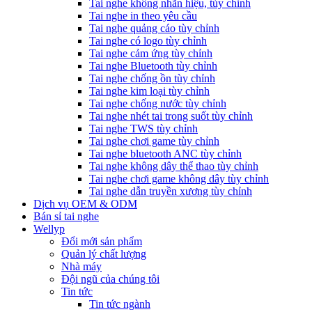
Tai nghe không nhãn hiệu, tùy chỉnh
Tai nghe in theo yêu cầu
Tai nghe quảng cáo tùy chỉnh
Tai nghe có logo tùy chỉnh
Tai nghe cảm ứng tùy chỉnh
Tai nghe Bluetooth tùy chỉnh
Tai nghe chống ồn tùy chỉnh
Tai nghe kim loại tùy chỉnh
Tai nghe chống nước tùy chỉnh
Tai nghe nhét tai trong suốt tùy chỉnh
Tai nghe TWS tùy chỉnh
Tai nghe chơi game tùy chỉnh
Tai nghe bluetooth ANC tùy chỉnh
Tai nghe không dây thể thao tùy chỉnh
Tai nghe chơi game không dây tùy chỉnh
Tai nghe dẫn truyền xương tùy chỉnh
Dịch vụ OEM & ODM
Bán sỉ tai nghe
Wellyp
Đổi mới sản phẩm
Quản lý chất lượng
Nhà máy
Đội ngũ của chúng tôi
Tin tức
Tin tức ngành