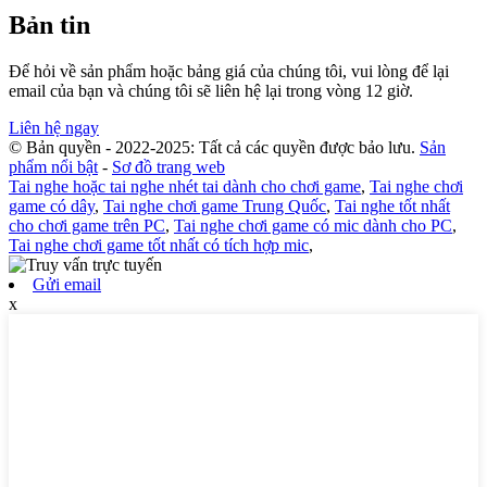
Bản tin
Để hỏi về sản phẩm hoặc bảng giá của chúng tôi, vui lòng để lại
email của bạn và chúng tôi sẽ liên hệ lại trong vòng 12 giờ.
Liên hệ ngay
© Bản quyền - 2022-2025: Tất cả các quyền được bảo lưu.
Sản
phẩm nổi bật
-
Sơ đồ trang web
Tai nghe hoặc tai nghe nhét tai dành cho chơi game
,
Tai nghe chơi
game có dây
,
Tai nghe chơi game Trung Quốc
,
Tai nghe tốt nhất
cho chơi game trên PC
,
Tai nghe chơi game có mic dành cho PC
,
Tai nghe chơi game tốt nhất có tích hợp mic
,
Gửi email
x