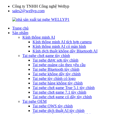
Công ty TNHH Công nghệ Wellyp
sales2@wellyp.com
Trang chủ
Sản phẩm
Kính thông minh AI
Kính thông minh AI tích hợp camera
Kính thông minh AI có màn hình
Kính dịch thuật không dây Bluetooth AI
Tai nghe chơi game tùy chỉnh
Tai nghe được sơn tùy chỉnh
Tai nghe quảng cáo theo yêu cầu
Tai nghe Bluetooth tùy chỉnh
Tai nghe không dây tùy chỉnh
Tai nghe tùy chỉnh có logo
Tai nghe hàng không tùy chỉnh
Tai nghe chơi game True 5.1 tùy chỉnh
Tai nghe chơi game 7.1 tùy chỉnh
Tai nghe chơi game có dây tùy chỉnh
Tai nghe OEM
Tai nghe OWS tùy chỉnh
Tai nghe dịch thuật AI tùy chỉnh