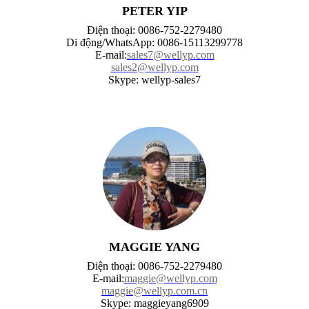
PETER YIP
Điện thoại: 0086-752-2279480
Di động/WhatsApp: 0086-15113299778
E-mail:
sales7@wellyp.com
sales2@wellyp.com
Skype: wellyp-sales7
MAGGIE YANG
Điện thoại: 0086-752-2279480
E-mail:
maggie@wellyp.com
maggie@wellyp.com.cn
Skype: maggieyang6909