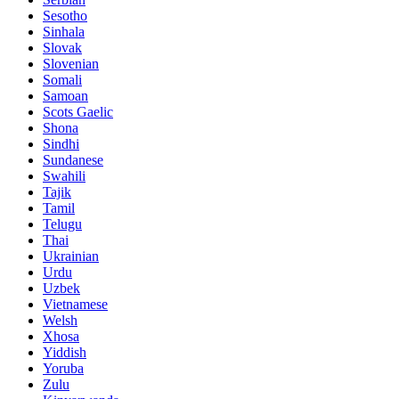
Sesotho
Sinhala
Slovak
Slovenian
Somali
Samoan
Scots Gaelic
Shona
Sindhi
Sundanese
Swahili
Tajik
Tamil
Telugu
Thai
Ukrainian
Urdu
Uzbek
Vietnamese
Welsh
Xhosa
Yiddish
Yoruba
Zulu