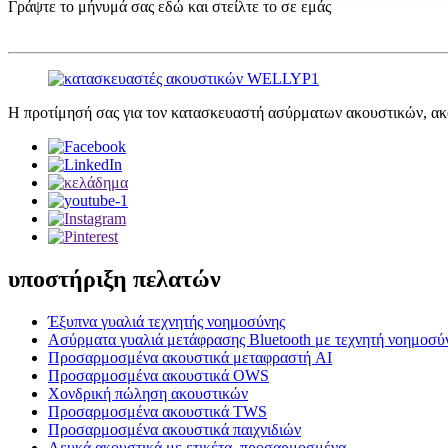
Γράψτε το μήνυμά σας εδώ και στείλτε το σε εμάς
Η προτίμησή σας για τον κατασκευαστή ασύρματων ακουστικών, ακ
υποστήριξη πελατών
Έξυπνα γυαλιά τεχνητής νοημοσύνης
Ασύρματα γυαλιά μετάφρασης Bluetooth με τεχνητή νοημοσύ
Προσαρμοσμένα ακουστικά μεταφραστή AI
Προσαρμοσμένα ακουστικά OWS
Χονδρική πώληση ακουστικών
Προσαρμοσμένα ακουστικά TWS
Προσαρμοσμένα ακουστικά παιχνιδιών
Λευκά ακουστικά με ετικέτα, προσαρμοσμένα