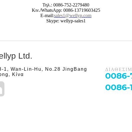
Τηλ.: 0086-752-2279480
Κιν./WhatsApp: 0086-13719603425
E-mail:
sales1@wellyp.com
Skype: wellyp-sales1
llyp Ltd.
-1, Wan-Lin-Hu, No.28 JingBang
ΔΙΑΘΕΣΙΜ
0086-
ong, Κίνα
0086-