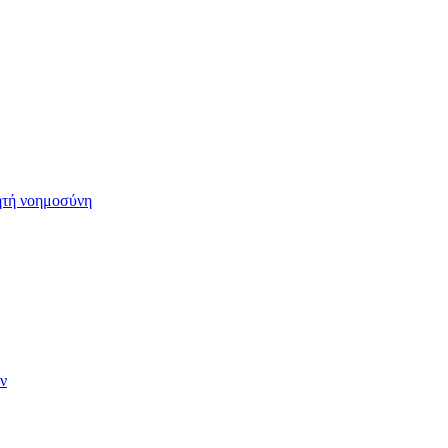
ητή νοημοσύνη
ν