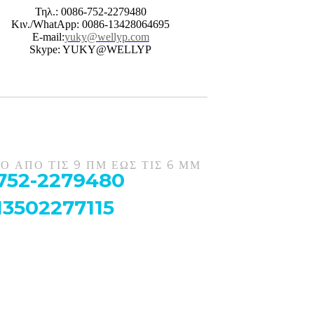
Τηλ.: 0086-752-2279480
Κιν./WhatApp: 0086-13428064695
E-mail:
yuky@wellyp.com
Skype: YUKY@WELLYP
Ο ΑΠΟ ΤΙΣ 9 ΠΜ ΕΩΣ ΤΙΣ 6 ΜΜ
752-2279480
13502277115