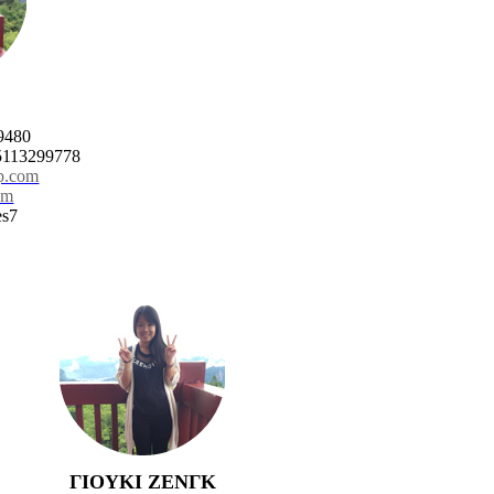
9480
5113299778
p.com
om
es7
ΓΙΟΥΚΙ ΖΕΝΓΚ