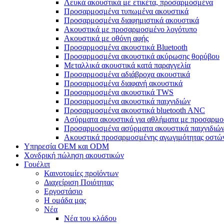
Λευκά ακουστικά με ετικέτα, προσαρμοσμένα
Προσαρμοσμένα τυπωμένα ακουστικά
Προσαρμοσμένα διαφημιστικά ακουστικά
Ακουστικά με προσαρμοσμένο λογότυπο
Ακουστικά με οθόνη αφής
Προσαρμοσμένα ακουστικά Bluetooth
Προσαρμοσμένα ακουστικά ακύρωσης θορύβου
Μεταλλικά ακουστικά κατά παραγγελία
Προσαρμοσμένα αδιάβροχα ακουστικά
Προσαρμοσμένα διαφανή ακουστικά
Προσαρμοσμένα ακουστικά TWS
Προσαρμοσμένα ακουστικά παιχνιδιών
Προσαρμοσμένα ακουστικά bluetooth ANC
Ασύρματα ακουστικά για αθλήματα με προσαρμ
Προσαρμοσμένα ασύρματα ακουστικά παιχνιδιώ
Ακουστικά προσαρμοσμένης αγωγιμότητας οστώ
Υπηρεσία OEM και ODM
Χονδρική πώληση ακουστικών
Γουέλιπ
Καινοτομίες προϊόντων
Διαχείριση Ποιότητας
Εργοστάσιο
Η ομάδα μας
Νέα
Νέα του κλάδου