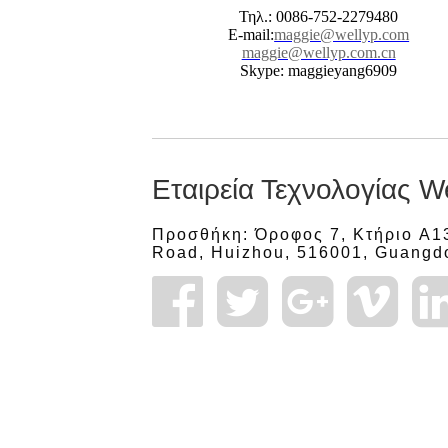
Τηλ.: 0086-752-2279480
E-mail:
maggie@wellyp.com
maggie@wellyp.com.cn
Skype: maggieyang6909
Εταιρεία Τεχνολογίας We
Προσθήκη: Όροφος 7, Κτήριο A13
Road, Huizhou, 516001, Guangd