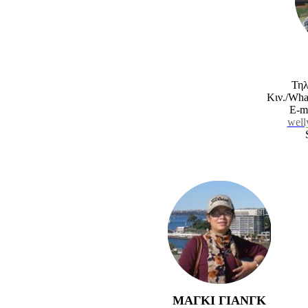
Τηλ
Κιν./Wha
E-ma
well
ΜΑΓΚΙ ΓΙΑΝΓΚ