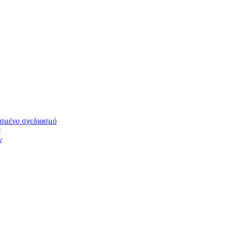
οσμένο σχεδιασμό
ν
ν