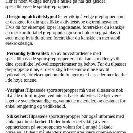
Her er noen viktige hensyn å huske på når det gjelder
spesialtilpassede sportsørepropper:
-Design og aktivitetstype:
Det er viktig å velge ørepropper som
er designet for din spesifikke aktivitetstype og treningsvaner.
Hvis du for eksempel løper langdistanse, foretrekker du kanskje
en mer komfortabel øreproppdesign som holder seg på plass i
øret, mens hvis du trener, foretrekker du kanskje en mer stabil
ørekrokdesign.
-Personlig lydkvalitet:
En av hovedfordelene med
spesialtilpassede sportsørepropper er at de kan skreddersys til
dine spesifikke lydkvalitetspreferanser og behov. Før du tilpasser
øreproppene dine, er det viktig å bestemme dine krav til
lydkvalitet, for eksempel om du trenger mer bass eller mer klarhet
i de høye tonene.
-Varighet:
Tilpassede sportsørepropper må være slitesterke nok
til å tåle utfordringene ved intens fysisk aktivitet. De bør være
laget av svettebestandige og vanntette materialer, og designet for
enkel rengjøring og vedlikehold.
-Sikkerhet:
Tilpassede sportsørepropper bør også utformes med
tanke på din sikkerhet. Under bruk er det viktig å være
oppmerksom på øreproppenes volum for å unngå å skade
hørselen. I tillegg må utendørs mosjonister være oppmerksomme