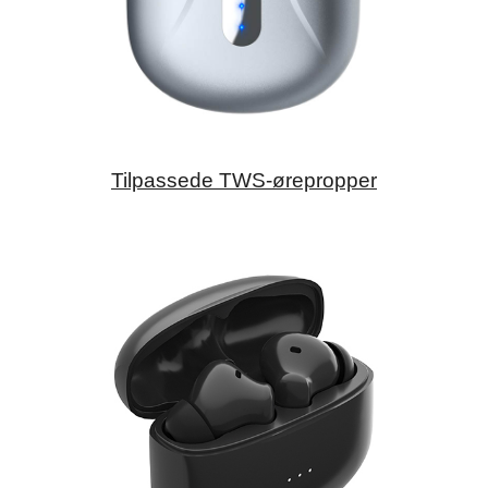
Tilpassede TWS-ørepropper