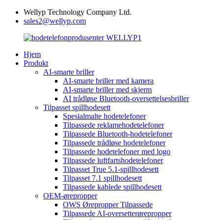
Wellyp Technology Company Ltd.
sales2@wellyp.com
Hjem
Produkt
AI-smarte briller
AI-smarte briller med kamera
AI-smarte briller med skjerm
AI trådløse Bluetooth-oversettelsesbriller
Tilpasset spillhodesett
Spesialmalte hodetelefoner
Tilpassede reklamehodetelefoner
Tilpassede Bluetooth-hodetelefoner
Tilpassede trådløse hodetelefoner
Tilpassede hodetelefoner med logo
Tilpassede luftfartshodetelefoner
Tilpasset True 5.1-spillhodesett
Tilpasset 7.1 spillhodesett
Tilpassede kablede spillhodesett
OEM-ørepropper
OWS Ørepropper Tilpassede
Tilpassede AI-oversetterørepropper