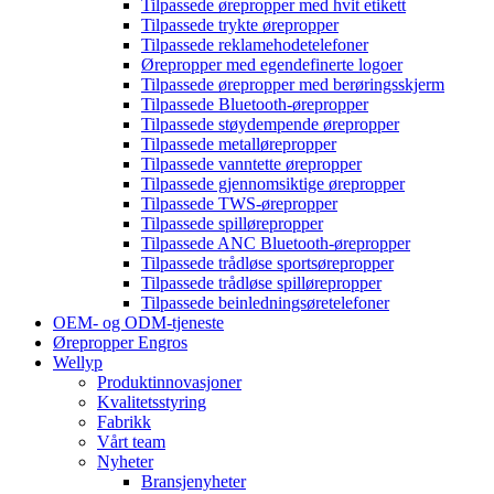
Tilpassede ørepropper med hvit etikett
Tilpassede trykte ørepropper
Tilpassede reklamehodetelefoner
Ørepropper med egendefinerte logoer
Tilpassede ørepropper med berøringsskjerm
Tilpassede Bluetooth-ørepropper
Tilpassede støydempende ørepropper
Tilpassede metallørepropper
Tilpassede vanntette ørepropper
Tilpassede gjennomsiktige ørepropper
Tilpassede TWS-ørepropper
Tilpassede spillørepropper
Tilpassede ANC Bluetooth-ørepropper
Tilpassede trådløse sportsørepropper
Tilpassede trådløse spillørepropper
Tilpassede beinledningsøretelefoner
OEM- og ODM-tjeneste
Ørepropper Engros
Wellyp
Produktinnovasjoner
Kvalitetsstyring
Fabrikk
Vårt team
Nyheter
Bransjenyheter