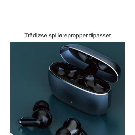
Trådløse spillørepropper tilpasset