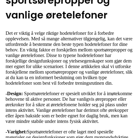
sportsørepropper og
vanlige øretelefoner
Det er viktig å velge riktige hodetelefoner for å forbedre
opplevelsen. Med så mange alternativer tilgjengelig, kan det være
utfordrende å bestemme den beste typen hodetelefoner for dine
behov. En viktig faktor er forskjellen mellom sportsørepropper og
vanlige øretelefoner. Disse to typene hodetelefoner har
forskjellige designfunksjoner og ytelsesegenskaper som gjør dem
mer egnet for ulike scenarioer. I denne artikkelen skal vi utforske
forskjellene mellom sportsørepropper og vanlige øretelefoner, slik
at du kan ta en informert beslutning om hvilken type
hodetelefoner som best vil forbedre treningsrutinen din.
-Design:
Sportsøretelefoner er spesielt utviklet for å imøtekomme
behovene til aktive personer. De har vanligvis ørepropper eller
ørekroker for å sikre at øretelefonene holder seg på plass under
intens aktivitet. Vanlige øretelefoner har derimot ofte ørekopper
eller åpen bakside som er bedre egnet for daglig bruk, men kan
være mindre stabile under intens fysisk aktivitet.
-Varighet:
Sportsøretelefoner er ofte laget med spesielle
materialer og designfunksjoner som gjør dem motstandsdyktige