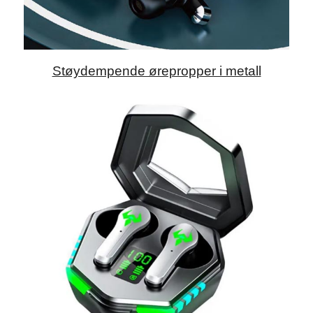
Støydempende ørepropper i metall