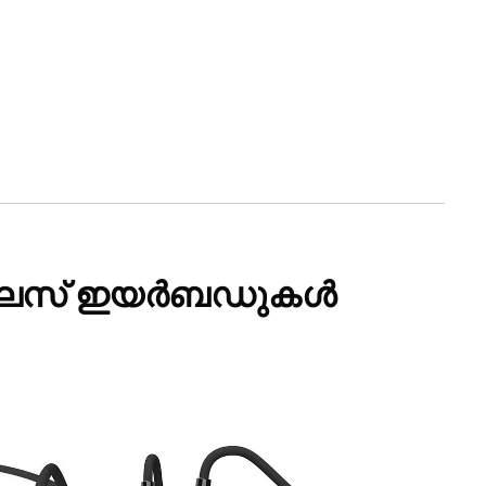
വയർലെസ് ഇയർബഡുകൾ