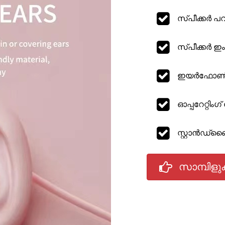
സ്പീക്കർ പ
സ്പീക്കർ ഇ
ഇയർഫോൺ വാട
ഓപ്പറേറ്റിം
സ്റ്റാൻഡ്
സാമ്പിളു