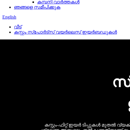
കമ്പനി വാർത്തകൾ
ഞങ്ങളെ സമീപിക്കുക
English
വീട്
കസ്റ്റം സ്‌പോർട്‌സ് വയർലെസ് ഇയർബഡുകൾ
സ
കസ്റ്റം-ഫിറ്റ് ഇയർ ടിപ്പുകൾ മുത