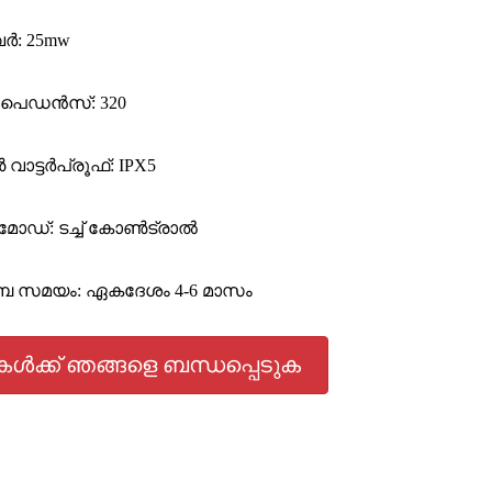
വർ: 25mw
ം‌പെഡൻസ്: 320
്ടർപ്രൂഫ്: IPX5
ഗ് മോഡ്: ടച്ച് കോൺട്രാൽ
‌ബൈ സമയം: ഏകദേശം 4-6 മാസം
കൾക്ക് ഞങ്ങളെ ബന്ധപ്പെടുക