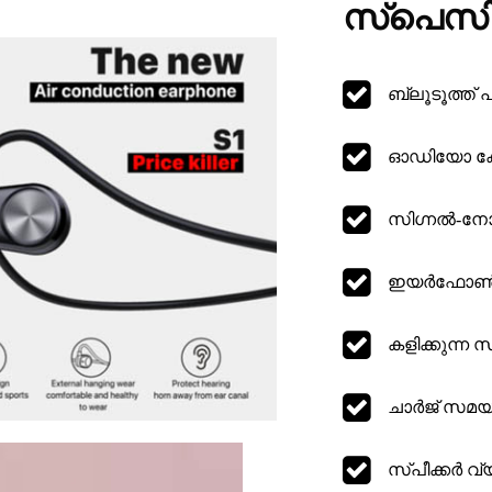
സ്പെസി
ബ്ലൂടൂത്ത് പത
ഓഡിയോ കോ
സിഗ്നൽ-നോ
ഇയർഫോൺ ബാ
കളിക്കുന്ന
ചാർജ് സമയം
സ്പീക്കർ വ