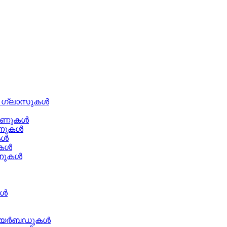
ൻ ഗ്ലാസുകൾ
ഫോണുകൾ
ണുകൾ
കൾ
ുകൾ
ണുകൾ
കൾ
റർ ഇയർബഡുകൾ