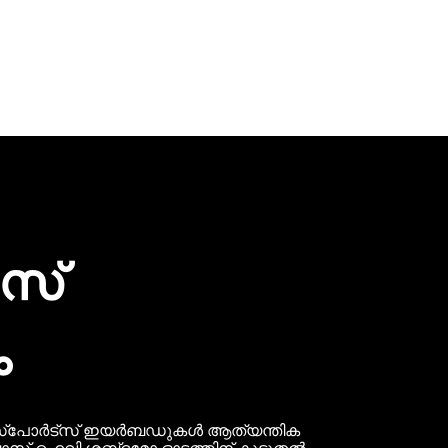
സ്
ം
ടെ സ്‌പോർട്‌സ് ഇയർബഡുകൾ ആത്യന്തിക