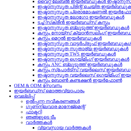
വൈറ്റ് ലേബൽ ഇയർബഡുകൾ ഇഷ്ടാനുസൃ
ഇഷ്ടാനുസൃത പ്രിന്റ് ചെയ്ത ഇയർബഡു
ഇഷ്ടാനുസൃത പ്രൊമോഷണൽ ഇയർഫ
ഇഷ്ടാനുസൃത ലോഗോ ഇയർബഡുകൾ
ടച്ച് സ്‌ക്രീൻ ഇയർബഡ്‌സ് കസ്റ്റം
ഇഷ്ടാനുസൃത ബ്ലൂടൂത്ത് ഇയർബഡുകൾ
കസ്റ്റം നോയ്‌സ് ക്യാൻസലിംഗ് ഇയർബ
കസ്റ്റം മെറ്റൽ ഇയർബഡുകൾ
ഇഷ്ടാനുസൃത വാട്ടർപ്രൂഫ് ഇയർബഡുക
ഇഷ്ടാനുസൃത സുതാര്യ ഇയർബഡുകൾ
ഇഷ്ടാനുസൃത TWS ഇയർബഡുകൾ
ഇഷ്ടാനുസൃത ഗെയിമിംഗ് ഇയർബഡുകൾ
കസ്റ്റം ANC ബ്ലൂടൂത്ത് ഇയർബഡുകൾ
കസ്റ്റം സ്‌പോർട്‌സ് വയർലെസ് ഇയർബ
ഇഷ്ടാനുസൃത വയർലെസ് ഗെയിമിംഗ് 
കസ്റ്റം ബോൺ കണ്ടക്ഷൻ ഇയർഫോൺ
OEM & ODM സേവനം
ഇയർബഡ്‌സ് മൊത്തവ്യാപാരം
വെല്ലിപ്പ്
ഉൽപ്പന്ന നവീകരണങ്ങൾ
ഗുണനിലവാര മാനേജ്മെന്റ്
ഫാക്ടറി
ഞങ്ങളുടെ ടീം
വാർത്തകൾ
വ്യവസായ വാർത്തകൾ