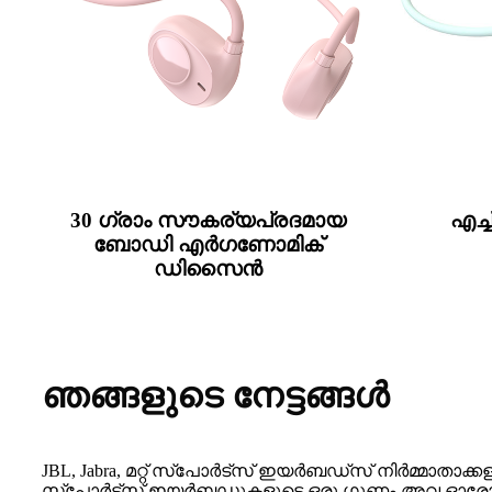
30 ഗ്രാം സൗകര്യപ്രദമായ
എച്
ബോഡി എർഗണോമിക്
ഡിസൈൻ
ഞങ്ങളുടെ നേട്ടങ്ങൾ
JBL, Jabra, മറ്റ് സ്‌പോർട്‌സ് ഇയർബഡ്‌സ് നിർമ്മാതാക്
സ്‌പോർട്‌സ് ഇയർബഡുകളുടെ ഒരു ഗുണം അവ ഓരോ ഉ