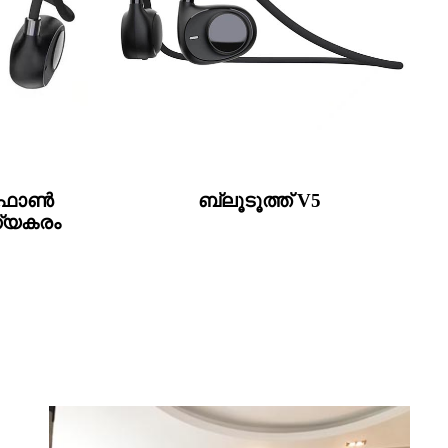
യർഫോൺ
ബ്ലൂടൂത്ത് V5
്യകരം