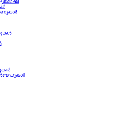
തമാക്കി
കൾ
ോണുകൾ
ഡുകൾ
ൾ
ഡുകൾ
ഇയർബഡുകൾ