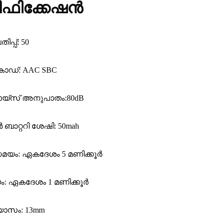
ഫിക്കേഷൻ
ിപ്പ്: 50
ഡ്: AAC SBC
യ്‌സ് അനുപാതം:80dB
റ്ററി ശേഷി: 50mah
 സമയം: ഏകദേശം 5 മണിക്കൂർ
: ഏകദേശം 1 മണിക്കൂർ
്യാസം: 13mm