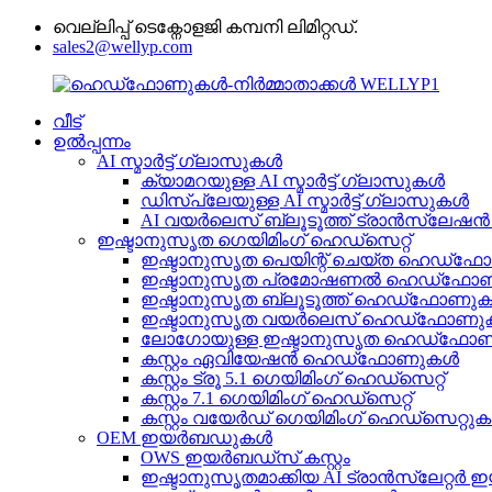
വെല്ലിപ്പ് ടെക്നോളജി കമ്പനി ലിമിറ്റഡ്.
sales2@wellyp.com
വീട്
ഉൽപ്പന്നം
AI സ്മാർട്ട് ഗ്ലാസുകൾ
ക്യാമറയുള്ള AI സ്മാർട്ട് ഗ്ലാസുകൾ
ഡിസ്‌പ്ലേയുള്ള AI സ്മാർട്ട് ഗ്ലാസുകൾ
AI വയർലെസ് ബ്ലൂടൂത്ത് ട്രാൻസ്ലേഷ
ഇഷ്ടാനുസൃത ഗെയിമിംഗ് ഹെഡ്‌സെറ്റ്
ഇഷ്ടാനുസൃത പെയിന്റ് ചെയ്ത ഹെഡ്‌
ഇഷ്ടാനുസൃത പ്രമോഷണൽ ഹെഡ്‌ഫോ
ഇഷ്ടാനുസൃത ബ്ലൂടൂത്ത് ഹെഡ്‌ഫോണു
ഇഷ്ടാനുസൃത വയർലെസ് ഹെഡ്‌ഫോണ
ലോഗോയുള്ള ഇഷ്ടാനുസൃത ഹെഡ്‌ഫോ
കസ്റ്റം ഏവിയേഷൻ ഹെഡ്‌ഫോണുകൾ
കസ്റ്റം ട്രൂ 5.1 ഗെയിമിംഗ് ഹെഡ്‌സെറ്റ്
കസ്റ്റം 7.1 ഗെയിമിംഗ് ഹെഡ്‌സെറ്റ്
കസ്റ്റം വയേർഡ് ഗെയിമിംഗ് ഹെഡ്‌സെറ്റു
OEM ഇയർബഡുകൾ
OWS ഇയർബഡ്‌സ് കസ്റ്റം
ഇഷ്ടാനുസൃതമാക്കിയ AI ട്രാൻസ്ലേറ്