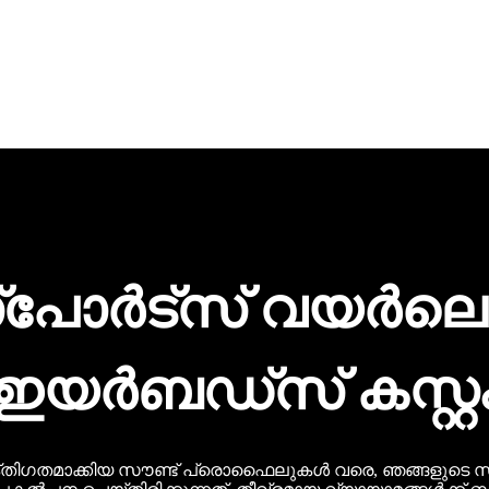
്പോർട്സ് വയർലെ
ഇയർബഡ്സ് കസ്റ്റ
ൽ വ്യക്തിഗതമാക്കിയ സൗണ്ട് പ്രൊഫൈലുകൾ വരെ, ഞങ്ങളു