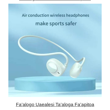
Fa'alogo Uaealesi Ta'aloga Fa'apitoa