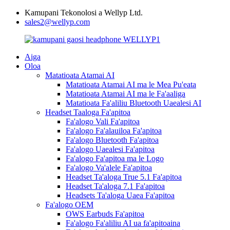
Kamupani Tekonolosi a Wellyp Ltd.
sales2@wellyp.com
Aiga
Oloa
Matatioata Atamai AI
Matatioata Atamai AI ma le Mea Pu'eata
Matatioata Atamai AI ma le Fa'aaliga
Matatioata Fa'aliliu Bluetooth Uaealesi AI
Headset Taaloga Fa'apitoa
Fa'alogo Vali Fa'apitoa
Fa'alogo Fa'alauiloa Fa'apitoa
Fa'alogo Bluetooth Fa'apitoa
Fa'alogo Uaealesi Fa'apitoa
Fa'alogo Fa'apitoa ma le Logo
Fa'alogo Va'alele Fa'apitoa
Headset Ta'aloga True 5.1 Fa'apitoa
Headset Ta'aloga 7.1 Fa'apitoa
Headsets Ta'aloga Uaea Fa'apitoa
Fa'alogo OEM
OWS Earbuds Fa'apitoa
Fa'alogo Fa'aliliu AI ua fa'apitoaina