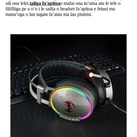
sili ona lelei.
taliga fa'apitoa
e mafai ona tuʻuina atu le tele o
filifiliga pe a oʻo i le sailia o headset faʻapitoa e fetaui ma
manaʻoga o lau tagata faʻatau ma lau pisinisi.