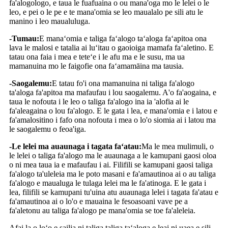
fa'alogologo, e taua le fuafuaina o ou mana'oga mo le lelei o le
leo, e pei o le pe e te mana'omia se leo maualalo pe sili atu le
manino i leo maualuluga.
-Tumau:
E manaʻomia e taliga faʻalogo taʻaloga faʻapitoa ona
lava le malosi e tatalia ai luʻitau o gaoioiga mamafa faʻaletino. E
tatau ona faia i mea e teteʻe i le afu ma e le susu, ma ua
mamanuina mo le faigofie ona faʻamamāina ma tausia.
-Saogalemu:
E tatau fo'i ona mamanuina ni taliga fa'alogo
ta'aloga fa'apitoa ma mafaufau i lou saogalemu. A'o fa'aogaina, e
taua le nofouta i le leo o taliga fa'alogo ina ia 'alofia ai le
fa'aleagaina o lou fa'alogo. E le gata i lea, e mana'omia e i latou e
fa'amalositino i fafo ona nofouta i mea o lo'o siomia ai i latou ma
le saogalemu o feoa'iga.
-Le lelei ma auaunaga i tagata faʻatau:
Ma le mea mulimuli, o
le lelei o taliga fa'alogo ma le auaunaga a le kamupani gaosi oloa
o ni mea taua ia e mafaufau i ai. Filifili se kamupani gaosi taliga
fa'alogo ta'uleleia ma le poto masani e fa'amautinoa ai o au taliga
fa'alogo e maualuga le tulaga lelei ma le fa'atinoga. E le gata i
lea, filifili se kamupani tu'uina atu auaunaga lelei i tagata fa'atau e
fa'amautinoa ai o lo'o e mauaina le fesoasoani vave pe a
fa'aletonu au taliga fa'alogo pe mana'omia se toe fa'aleleia.
Afai la o loʻo e sailia ni taliga taliga taʻaloga e leai ni uaea e sili