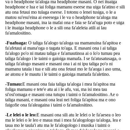
va o headphone ta'aloga ma headphone masani. O nei ituaiga
headphone e lua e iai foliga mamanu eseese ma uiga fa'atino e sili
atu ona fetaui mo tulaga eseese. I totonu o lenei tusiga, o le a
matou su'esu'eina ai eseesega i le va o headphone ta'aloga ma
headphone masani, ina ia mafai ona e faia se fa'ai'uga poto e uiga
i le ituaiga headphone o le a sili ona fa'aleleia atili ai lau
fa'amalositino.
-Fuafuaga:
O taliga fa'alogo ta'aloga ua mamanuina fa'apitoa e
fa'afetaui ai mana'oga o tagata to'aga. E masani ona i ai taliga
fa'alogo po'o ni matau taliga e fa'amautinoa ai o lo'o tumau pea
taliga fa'alogo i le taimi o gaioiga mamafa. I se fa'atusatusaga, o
taliga fa'alogo masani e masani ona i ai ni ipu taliga po'o ni
mamanu tatala i tua e sili atu ona fetaui mo le fa'aoga i aso uma,
ae atonu e le mautu i le taimi o gaioiga mamafa fa'aletino.
-Tumau:
E masani ona faia taliga ta'aloga i mea fa'apitoa ma
foliga mamanu e tete'e atu ai i le afu, vai, ma isi mea tau
si'osi'omaga e masani ona tutupu i taimi o fa'amalositino. Ae o
taliga masani, e masani ona leai nei foliga fa'apitoa ma e ono
faigofie ona fa'aleagaina i taimi o fa'amalositino.
-Le lelei o le leo:
E masani ona sili atu le lelei o le fa'aesea o leo
ma le lelei o le leo e maua mai i mea fa'alogologo ta'aloga, lea e
taua mo le taula'i atu ma le fa'alogologo i musika i taimi o