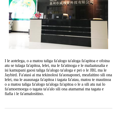
I le aotelega, o a matou taliga fa'alogo ta'aloga fa'apitoa e ofoina
atu se tulaga fa'apitoa, lelei, ma le fa'atinoga e le mafaatusalia e
isi kamupani gaosi taliga fa'alogo ta'aloga e pei o le JBL ma le
Jaybird. Fa'atasi ai ma tekinolosi fa'aonaponei, meafaitino sili ona
lelei, ma le auaunaga fa'apitoa i tagata fa'atau, matou te mautinoa
o a matou taliga fa'alogo ta'aloga fa'apitoa o le a sili atu nai lo
fa'amoemoega o tagata ta'a'alo sili ona atamamai ma tagata e
fiafia i le fa'amalositino.