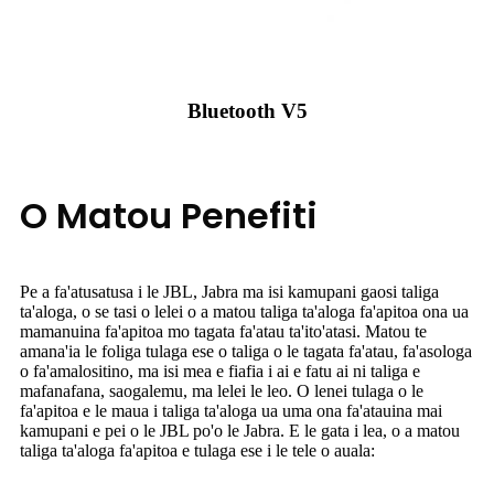
Bluetooth V5
O Matou Penefiti
Pe a fa'atusatusa i le JBL, Jabra ma isi kamupani gaosi taliga
ta'aloga, o se tasi o lelei o a matou taliga ta'aloga fa'apitoa ona ua
mamanuina fa'apitoa mo tagata fa'atau ta'ito'atasi. Matou te
amana'ia le foliga tulaga ese o taliga o le tagata fa'atau, fa'asologa
o fa'amalositino, ma isi mea e fiafia i ai e fatu ai ni taliga e
mafanafana, saogalemu, ma lelei le leo. O lenei tulaga o le
fa'apitoa e le maua i taliga ta'aloga ua uma ona fa'atauina mai
kamupani e pei o le JBL po'o le Jabra. E le gata i lea, o a matou
taliga ta'aloga fa'apitoa e tulaga ese i le tele o auala: