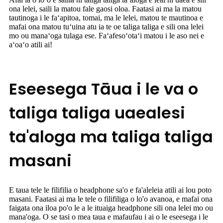
ona lelei, saili la matou fale gaosi oloa. Faatasi ai ma la matou
tautinoga i le faʻapitoa, tomai, ma le lelei, matou te mautinoa e
mafai ona matou tuʻuina atu ia te oe taliga taliga e sili ona lelei
mo ou manaʻoga tulaga ese. Faʻafesoʻotaʻi matou i le aso nei e
aʻoaʻo atili ai!
Eseesega Tāua i le va o
taliga taliga uaealesi
ta'aloga ma taliga taliga
masani
E taua tele le filifilia o headphone sa'o e fa'aleleia atili ai lou poto
masani. Faatasi ai ma le tele o filifiliga o lo'o avanoa, e mafai ona
faigata ona iloa po'o le a le ituaiga headphone sili ona lelei mo ou
mana'oga. O se tasi o mea taua e mafaufau i ai o le eseesega i le