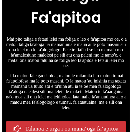
Fa'apitoa
Mai pito taliga e fetaui lelei ma foliga o leo e fa'apitoa mo oe, o a
matou taliga ta'aloga ua mamanuina e maua ai le poto masani sili
ona lelei mo le fa'alogologo. Pe e te fiafia i se leo mamafa mo
fa'amalositino malolosi pe sili atu ona paleni mo le tamo'e, e
mafai ona matou fatuina se foliga leo fa'apitoa e fetaui lelei mo
oe.
I la matou fale gaosi oloa, matou te mitamita i lo matou tomai
fa'apolofesa ma le poto masani. O la matou 'au inisinia ma tagata
mamanu ua tuuto atu e tu'uina atu ia te oe mea fa'alogologo
ta'aloga uaealesi sili ona lelei i le maketi. Matou te fa'aaogaina
na'o mea sili ona lelei ma tekinolosi lata mai e fa'amautinoa ai o a
matou mea fa'alogologo e tumau, fa'atuatuaina, ma e sili ona
lelei.
Talanoa e uiga i ou manaʻoga faʻapitoa