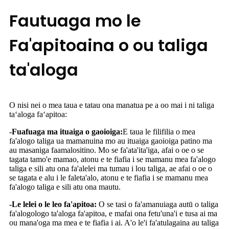
Fautuaga mo le
Fa'apitoaina o ou taliga
ta'aloga
O nisi nei o mea taua e tatau ona manatua pe a oo mai i ni taliga
taʻaloga faʻapitoa:
-Fuafuaga ma ituaiga o gaoioiga:
E taua le filifilia o mea
fa'alogo taliga ua mamanuina mo au ituaiga gaoioiga patino ma
au masaniga faamalositino. Mo se fa'ata'ita'iga, afai o oe o se
tagata tamo'e mamao, atonu e te fiafia i se mamanu mea fa'alogo
taliga e sili atu ona fa'alelei ma tumau i lou taliga, ae afai o oe o
se tagata e alu i le faleta'alo, atonu e te fiafia i se mamanu mea
fa'alogo taliga e sili atu ona mautu.
-Le lelei o le leo fa'apitoa:
O se tasi o fa'amanuiaga autū o taliga
fa'alogologo ta'aloga fa'apitoa, e mafai ona fetu'una'i e tusa ai ma
ou mana'oga ma mea e te fiafia i ai. A'o le'i fa'atulagaina au taliga