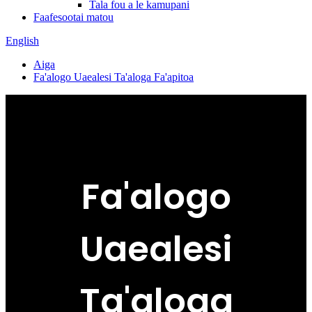
Tala fou a le kamupani
Faafesootai matou
English
Aiga
Fa'alogo Uaealesi Ta'aloga Fa'apitoa
Fa'alogo
Uaealesi
Ta'aloga