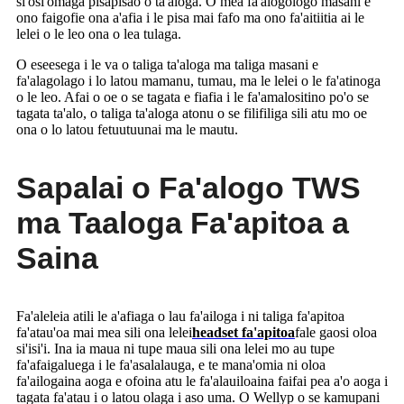
si'osi'omaga pisapisao o ta'aloga. O mea fa'alogologo masani e
ono faigofie ona a'afia i le pisa mai fafo ma ono fa'aitiitia ai le
lelei o le leo ona o lea tulaga.
O eseesega i le va o taliga ta'aloga ma taliga masani e
fa'alagolago i lo latou mamanu, tumau, ma le lelei o le fa'atinoga
o le leo. Afai o oe o se tagata e fiafia i le fa'amalositino po'o se
tagata ta'alo, o taliga ta'aloga atonu o se filifiliga sili atu mo oe
ona o lo latou fetuutuunai ma le mautu.
Sapalai o Fa'alogo TWS
ma Taaloga Fa'apitoa a
Saina
Fa'aleleia atili le a'afiaga o lau fa'ailoga i ni taliga fa'apitoa
fa'atau'oa mai mea sili ona lelei
headset fa'apitoa
fale gaosi oloa
si'isi'i. Ina ia maua ni tupe maua sili ona lelei mo au tupe
fa'afaigaluega i le fa'asalalauga, e te mana'omia ni oloa
fa'ailogaina aoga e ofoina atu le fa'alauiloaina faifai pea a'o aoga i
tagata fa'atau i o latou olaga i aso uma. O Wellyp o se kamupani