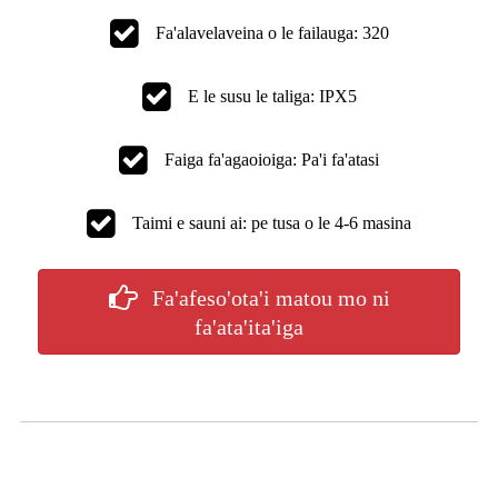
Fa'alavelaveina o le failauga: 320
E le susu le taliga: IPX5
Faiga fa'agaoioiga: Pa'i fa'atasi
Taimi e sauni ai: pe tusa o le 4-6 masina
Fa'afeso'ota'i matou mo ni
fa'ata'ita'iga