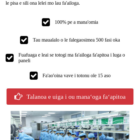
le pisa e sili ona lelei mo lau fa'ailoga.
100% pe a mana'omia
Tau maualalo o le falegaosimea 500 fasi oka
Fuafuaga e leai se totogi ma fa'ailoga fa'apitoa i luga o
paneli
Fa'ao'oina vave i totonu ole 15 aso
Talanoa e uiga i ou manaʻoga faʻapitoa