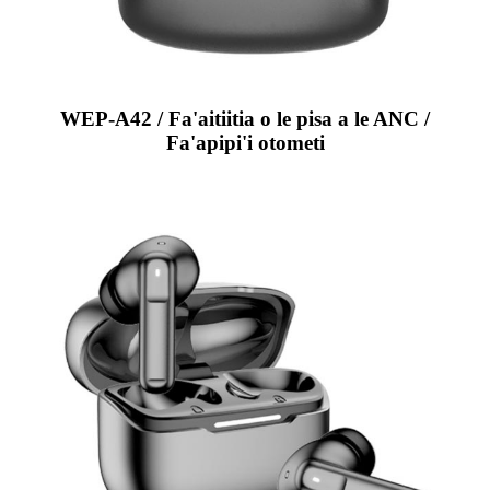
WEP-A42 / Fa'aitiitia o le pisa a le ANC /
Fa'apipi'i otometi