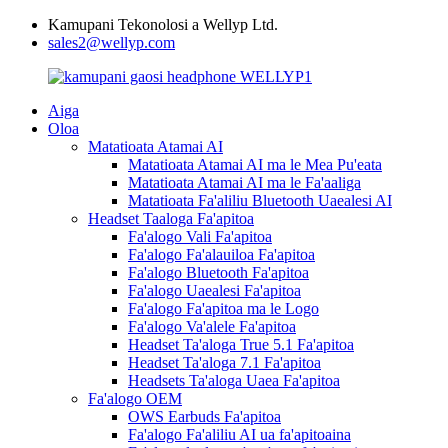
Kamupani Tekonolosi a Wellyp Ltd.
sales2@wellyp.com
Aiga
Oloa
Matatioata Atamai AI
Matatioata Atamai AI ma le Mea Pu'eata
Matatioata Atamai AI ma le Fa'aaliga
Matatioata Fa'aliliu Bluetooth Uaealesi AI
Headset Taaloga Fa'apitoa
Fa'alogo Vali Fa'apitoa
Fa'alogo Fa'alauiloa Fa'apitoa
Fa'alogo Bluetooth Fa'apitoa
Fa'alogo Uaealesi Fa'apitoa
Fa'alogo Fa'apitoa ma le Logo
Fa'alogo Va'alele Fa'apitoa
Headset Ta'aloga True 5.1 Fa'apitoa
Headset Ta'aloga 7.1 Fa'apitoa
Headsets Ta'aloga Uaea Fa'apitoa
Fa'alogo OEM
OWS Earbuds Fa'apitoa
Fa'alogo Fa'aliliu AI ua fa'apitoaina