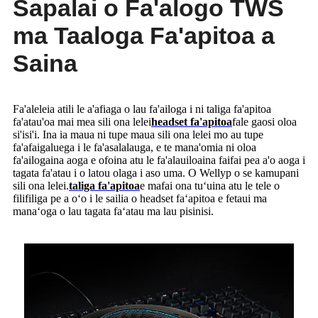
Sapalai o Fa'alogo TWS
ma Taaloga Fa'apitoa a
Saina
Fa'aleleia atili le a'afiaga o lau fa'ailoga i ni taliga fa'apitoa
fa'atau'oa mai mea sili ona lelei
headset fa'apitoa
fale gaosi oloa
si'isi'i. Ina ia maua ni tupe maua sili ona lelei mo au tupe
fa'afaigaluega i le fa'asalalauga, e te mana'omia ni oloa
fa'ailogaina aoga e ofoina atu le fa'alauiloaina faifai pea a'o aoga i
tagata fa'atau i o latou olaga i aso uma. O Wellyp o se kamupani
sili ona lelei.
taliga fa'apitoa
e mafai ona tuʻuina atu le tele o
filifiliga pe a oʻo i le sailia o headset faʻapitoa e fetaui ma
manaʻoga o lau tagata faʻatau ma lau pisinisi.