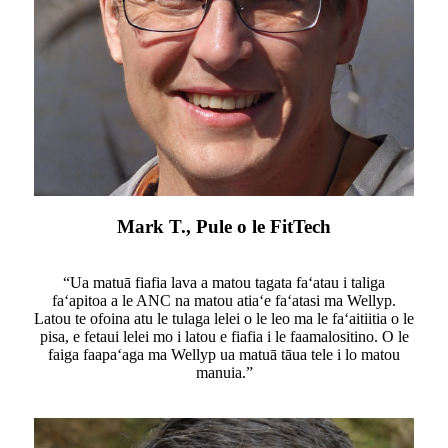
Mark T., Pule o le FitTech
“Ua matuā fiafia lava a matou tagata faʻatau i taliga
faʻapitoa a le ANC na matou atiaʻe faʻatasi ma Wellyp.
Latou te ofoina atu le tulaga lelei o le leo ma le faʻaitiitia o le
pisa, e fetaui lelei mo i latou e fiafia i le faamalositino. O le
faiga faapaʻaga ma Wellyp ua matuā tāua tele i lo matou
manuia.”