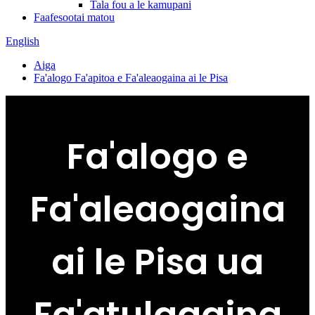
Tala fou a le kamupani
Faafesootai matou
English
Aiga
Fa'alogo Fa'apitoa e Fa'aleaogaina ai le Pisa
Fa'alogo e
Fa'aleaogaina
ai le Pisa ua