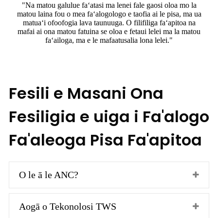
"Na matou galulue faʻatasi ma lenei fale gaosi oloa mo la
matou laina fou o mea faʻalogologo e taofia ai le pisa, ma ua
matuaʻi ofoofogia lava taunuuga. O filifiliga faʻapitoa na
mafai ai ona matou fatuina se oloa e fetaui lelei ma la matou
faʻailoga, ma e le mafaatusalia lona lelei."
Fesili e Masani Ona
Fesiligia e uiga i Fa'alogo
Fa'aleoga Pisa Fa'apitoa
O le ā le ANC?
Aogā o Tekonolosi TWS