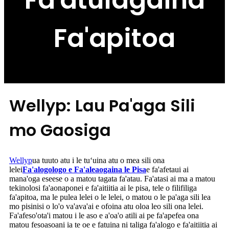
Fa'atulagaina
Fa'apitoa
Wellyp: Lau Pa'aga Sili
mo Gaosiga
Wellyp
ua tuuto atu i le tuʻuina atu o mea sili ona
lelei
Fa'alogologo e Fa'aleaogaina le Pisa
e fa'afetaui ai
mana'oga eseese o a matou tagata fa'atau. Fa'atasi ai ma a matou
tekinolosi fa'aonaponei e fa'aitiitia ai le pisa, tele o filifiliga
fa'apitoa, ma le pulea lelei o le lelei, o matou o le pa'aga sili lea
mo pisinisi o lo'o va'ava'ai e ofoina atu oloa leo sili ona lelei.
Fa'afeso'ota'i matou i le aso e a'oa'o atili ai pe fa'apefea ona
matou fesoasoani ia te oe e fatuina ni taliga fa'alogo e fa'aitiitia ai