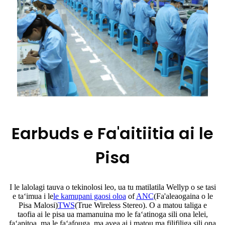
Earbuds e Fa'aitiitia ai le
Pisa
I le lalolagi tauva o tekinolosi leo, ua tu matilatila Wellyp o se tasi
e taʻimua i le
le kamupani gaosi oloa
of
ANC
(Fa'aleaogaina o le
Pisa Malosi)
TWS
(True Wireless Stereo). O a matou taliga e
taofia ai le pisa ua mamanuina mo le faʻatinoga sili ona lelei,
faʻapitoa, ma le faʻafouga, ma avea ai i matou ma filifiliga sili ona