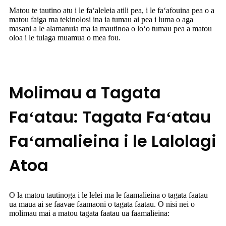
Matou te tautino atu i le faʻaleleia atili pea, i le faʻafouina pea o a
matou faiga ma tekinolosi ina ia tumau ai pea i luma o aga
masani a le alamanuia ma ia mautinoa o loʻo tumau pea a matou
oloa i le tulaga muamua o mea fou.
Molimau a Tagata
Faʻatau: Tagata Faʻatau
Faʻamalieina i le Lalolagi
Atoa
O la matou tautinoga i le lelei ma le faamalieina o tagata faatau
ua maua ai se faavae faamaoni o tagata faatau. O nisi nei o
molimau mai a matou tagata faatau ua faamalieina: