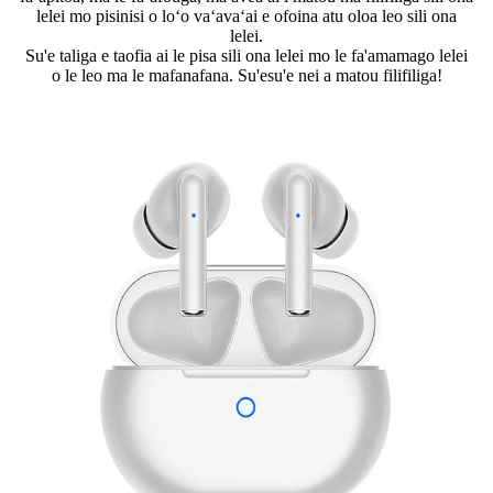
lelei mo pisinisi o loʻo vaʻavaʻai e ofoina atu oloa leo sili ona
lelei.
Su'e taliga e taofia ai le pisa sili ona lelei mo le fa'amamago lelei
o le leo ma le mafanafana. Su'esu'e nei a matou filifiliga!