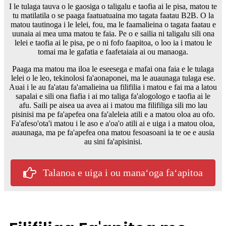
I le tulaga tauva o le gaosiga o taligalu e taofia ai le pisa, matou te
tu matilatila o se paaga faatuatuaina mo tagata faatau B2B. O la
matou tautinoga i le lelei, fou, ma le faamalieina o tagata faatau e
uunaia ai mea uma matou te faia. Pe o e sailia ni taligalu sili ona
lelei e taofia ai le pisa, pe o ni fofo faapitoa, o loo ia i matou le
tomai ma le gafatia e faafetaiaia ai ou manaoga.
Paaga ma matou ma iloa le eseesega e mafai ona faia e le tulaga
lelei o le leo, tekinolosi fa'aonaponei, ma le auaunaga tulaga ese.
Auai i le au fa'atau fa'amalieina ua filifilia i matou e fai ma a latou
sapalai e sili ona fiafia i ai mo taliga fa'alogologo e taofia ai le
afu. Saili pe aisea ua avea ai i matou ma filifiliga sili mo lau
pisinisi ma pe fa'apefea ona fa'aleleia atili e a matou oloa au ofo.
Fa'afeso'ota'i matou i le aso e a'oa'o atili ai e uiga i a matou oloa,
auaunaga, ma pe fa'apefea ona matou fesoasoani ia te oe e ausia
au sini fa'apisinisi.
Talanoa e uiga i ou manaʻoga faʻapitoa