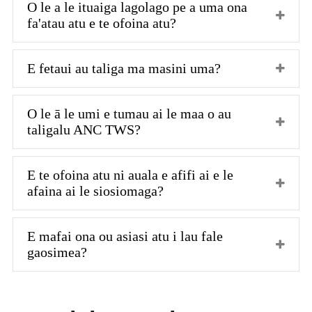
O le a le ituaiga lagolago pe a uma ona
fa'atau atu e te ofoina atu?
E fetaui au taliga ma masini uma?
O le ā le umi e tumau ai le maa o au
taligalu ANC TWS?
E te ofoina atu ni auala e afifi ai e le
afaina ai le siosiomaga?
E mafai ona ou asiasi atu i lau fale
gaosimea?