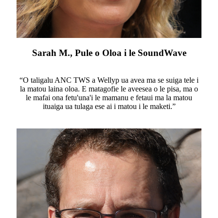
Sarah M., Pule o Oloa i le SoundWave
“O taligalu ANC TWS a Wellyp ua avea ma se suiga tele i
la matou laina oloa. E matagofie le aveesea o le pisa, ma o
le mafai ona fetu'una'i le mamanu e fetaui ma la matou
ituaiga ua tulaga ese ai i matou i le maketi.”