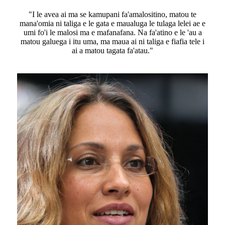
"I le avea ai ma se kamupani fa'amalositino, matou te
mana'omia ni taliga e le gata e maualuga le tulaga lelei ae e
umi fo'i le malosi ma e mafanafana. Na fa'atino e le 'au a
matou galuega i itu uma, ma maua ai ni taliga e fiafia tele i
ai a matou tagata fa'atau."