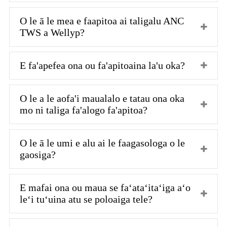
O le ā le mea e faapitoa ai taligalu ANC
TWS a Wellyp?
E fa'apefea ona ou fa'apitoaina la'u oka?
O le a le aofa'i maualalo e tatau ona oka
mo ni taliga fa'alogo fa'apitoa?
O le ā le umi e alu ai le faagasologa o le
gaosiga?
E mafai ona ou maua se faʻataʻitaʻiga aʻo
leʻi tuʻuina atu se poloaiga tele?