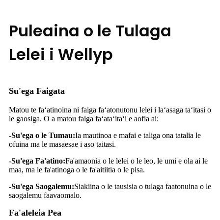
Puleaina o le Tulaga
Lelei i Wellyp
Su'ega Faigata
Matou te faʻatinoina ni faiga faʻatonutonu lelei i laʻasaga taʻitasi o
le gaosiga. O a matou faiga faʻataʻitaʻi e aofia ai:
-Su'ega o le Tumau:
Ia mautinoa e mafai e taliga ona tatalia le
ofuina ma le masaesae i aso taitasi.
-Su'ega Fa'atino:
Fa'amaonia o le lelei o le leo, le umi e ola ai le
maa, ma le fa'atinoga o le fa'aitiitia o le pisa.
-Su'ega Saogalemu:
Siakiina o le tausisia o tulaga faatonuina o le
saogalemu faavaomalo.
Fa'aleleia Pea