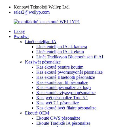
Konpayi Teknoloji Wellyp Ltd.
sales2@wellyp.com
Lakay
Pwodwi
Linèt entelijan IA
Linèt entelijan IA ak kamera
Linèt entelijan IA ak ekran
Linèt Tradiksyon Bluetooth san fil AI
Kas jwèt pèsonalize
Kas ekoutè pentire koutim
Kas ekoutè pwomosyonèl pèsonalize
Kas ekoutè Bluetooth pèsonalize
Kas ekoutè san fil pèsonalize
Kas ekoutè pèsonalize ak logo
Kas ekoutè aviyasyon pèsonalize
Kas jwèt pèsonalize True 5.1
Kas jwèt 7.1 pèsonalize
Kas ekoutè jwèt filaire pèsonalize
Ekoutè OEM
Ekoutè OWS pèsonalize
Ekoutè Tradiktè IA pèsonalize