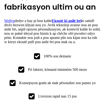
fabrikasyon ultim ou an
Wellyp
dedye a bay pi bon kalite
Ekoutè ki anile bri
ki satisfè
divès bezwen kliyan nou yo. Avèk teknoloji avanse nou an pou
anile bri, anpil opsyon pèsonalizasyon, ak kontwòl kalite ki solid,
nou se patnè ideyal pou biznis k ap chèche ofri pwodwi odyo
prim. Kontakte nou jodi a pou aprann plis sou kijan nou ka ede
w kreye ekoutè pafè pou anile bri pou mak ou a.
100% sou demann
Pri faktori, kòmand minimòm 500 moso
Konsepsyon gratis ak mak pèsonalize sou panno yo
Livrezon rapid nan 15 jou