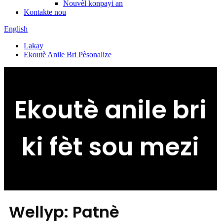
Nouvèl konpayi an
Kontakte nou
English
Lakay
Ekoutè Anile Bri Pèsonalize
Ekoutè anile bri
ki fèt sou mezi
Wellyp: Patnè