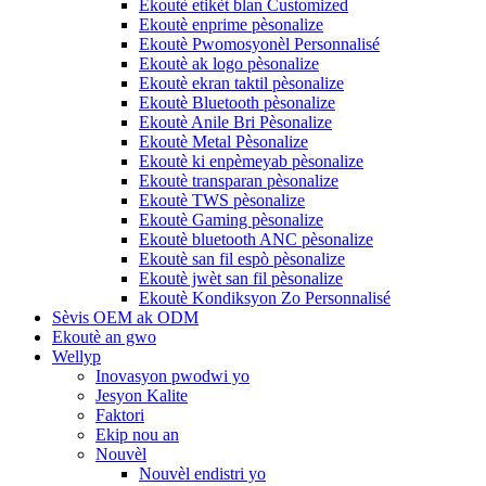
Ekoutè etikèt blan Customized
Ekoutè enprime pèsonalize
Ekoutè Pwomosyonèl Personnalisé
Ekoutè ak logo pèsonalize
Ekoutè ekran taktil pèsonalize
Ekoutè Bluetooth pèsonalize
Ekoutè Anile Bri Pèsonalize
Ekoutè Metal Pèsonalize
Ekoutè ki enpèmeyab pèsonalize
Ekoutè transparan pèsonalize
Ekoutè TWS pèsonalize
Ekoutè Gaming pèsonalize
Ekoutè bluetooth ANC pèsonalize
Ekoutè san fil espò pèsonalize
Ekoutè jwèt san fil pèsonalize
Ekoutè Kondiksyon Zo Personnalisé
Sèvis OEM ak ODM
Ekoutè an gwo
Wellyp
Inovasyon pwodwi yo
Jesyon Kalite
Faktori
Ekip nou an
Nouvèl
Nouvèl endistri yo