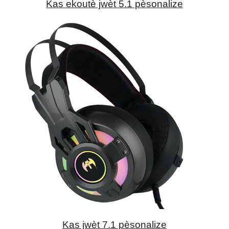
Kas ekoutè jwèt 5.1 pèsonalize
Kas jwèt 7.1 pèsonalize