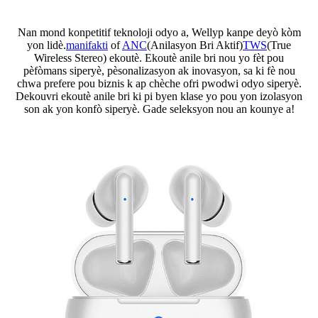
Nan mond konpetitif teknoloji odyo a, Wellyp kanpe deyò kòm
yon lidè.
manifakti
of
ANC
(Anilasyon Bri Aktif)
TWS
(True
Wireless Stereo) ekoutè. Ekoutè anile bri nou yo fèt pou
pèfòmans siperyè, pèsonalizasyon ak inovasyon, sa ki fè nou
chwa prefere pou biznis k ap chèche ofri pwodwi odyo siperyè.
Dekouvri ekoutè anile bri ki pi byen klase yo pou yon izolasyon
son ak yon konfò siperyè. Gade seleksyon nou an kounye a!