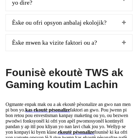
yo dire?
Èske ou ofri opsyon anbalaj ekolojik?
Èske mwen ka vizite faktori ou a?
Founisè ekoutè TWS ak
Gaming koutim Lachin
Ogmante enpak mak ou a ak ekoutè pèsonalize an gwo nan men
pi bon yo.
kas ekoutè pèsonalize
faktori an gwo. Pou jwenn pi
bon retou pou envestisman kanpay maketing ou yo, ou bezwen
pwodwi fonksyonèl ki ofri yon apèl pwomosyonèl kontinyèl
pandan y ap itil pou kliyan yo nan lavi chak jou yo. Wellyp se
yon konpayi ki byen klase.
ekoutè pèsonalize
founisè ki ka ofri
yon varyete opsyon lè li rive jwenn kas ekoutè pèsonalize pafè