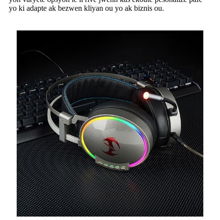
yo ki adapte ak bezwen kliyan ou yo ak biznis ou.