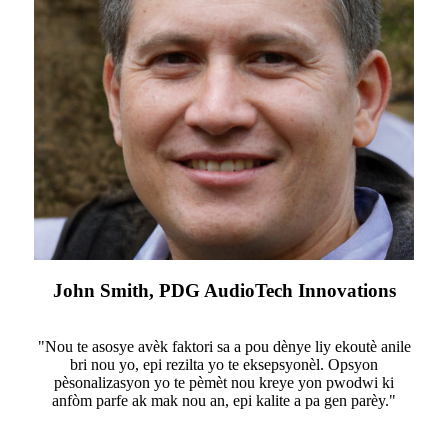
John Smith, PDG AudioTech Innovations
"Nou te asosye avèk faktori sa a pou dènye liy ekoutè anile
bri nou yo, epi rezilta yo te eksepsyonèl. Opsyon
pèsonalizasyon yo te pèmèt nou kreye yon pwodwi ki
anfòm parfe ak mak nou an, epi kalite a pa gen parèy."