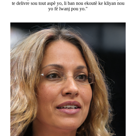
te delivre sou tout aspè yo, li ban nou ekoutè ke kliyan nou
yo fè lwanj pou yo."