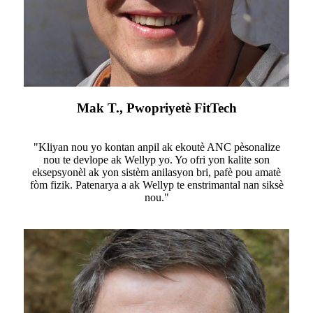
Mak T., Pwopriyetè FitTech
"Kliyan nou yo kontan anpil ak ekoutè ANC pèsonalize
nou te devlope ak Wellyp yo. Yo ofri yon kalite son
eksepsyonèl ak yon sistèm anilasyon bri, pafè pou amatè
fòm fizik. Patenarya a ak Wellyp te enstrimantal nan siksè
nou."