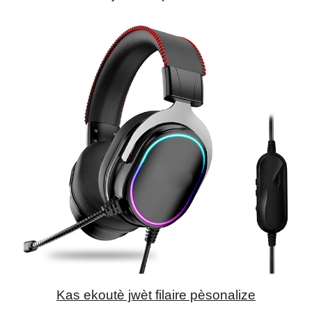
Kas ekoutè jwèt filaire pèsonalize