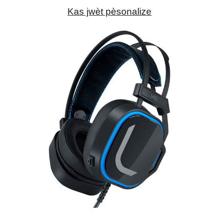
Kas jwèt pèsonalize