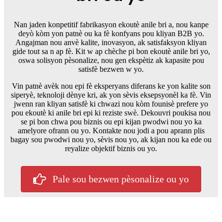
Nan jaden konpetitif fabrikasyon ekoutè anile bri a, nou kanpe
deyò kòm yon patnè ou ka fè konfyans pou kliyan B2B yo.
Angajman nou anvè kalite, inovasyon, ak satisfaksyon kliyan
gide tout sa n ap fè. Kit w ap chèche pi bon ekoutè anile bri yo,
oswa solisyon pèsonalize, nou gen ekspètiz ak kapasite pou
satisfè bezwen w yo.
Vin patnè avèk nou epi fè eksperyans diferans ke yon kalite son
siperyè, teknoloji dènye kri, ak yon sèvis eksepsyonèl ka fè. Vin
jwenn ran kliyan satisfè ki chwazi nou kòm founisè prefere yo
pou ekoutè ki anile bri epi ki reziste swè. Dekouvri poukisa nou
se pi bon chwa pou biznis ou epi kijan pwodwi nou yo ka
amelyore ofrann ou yo. Kontakte nou jodi a pou aprann plis
bagay sou pwodwi nou yo, sèvis nou yo, ak kijan nou ka ede ou
reyalize objektif biznis ou yo.
Pale sou bezwen pèsonalize ou yo