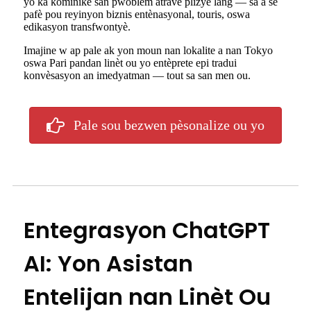
yo ka kominike san pwoblèm atravè plizyè lang — sa a se
pafè pou reyinyon biznis entènasyonal, touris, oswa
edikasyon transfwontyè.
Imajine w ap pale ak yon moun nan lokalite a nan Tokyo
oswa Pari pandan linèt ou yo entèprete epi tradui
konvèsasyon an imedyatman — tout sa san men ou.
Pale sou bezwen pèsonalize ou yo
Entegrasyon ChatGPT
AI: Yon Asistan
Entelijan nan Linèt Ou