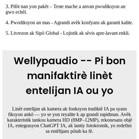
3. Pilòt nan yon pakèt – Teste mache a anvan pwodiksyon an
gwo echèl.
4. Pwodiksyon an mas - Agrandi avèk konfyans ak garanti kalite.
5. Livrezon ak Sipò Global - Lojistik ak sèvis apre-lavant enkli.
Wellypaudio -- Pi bon
manifaktirè linèt
entelijan IA ou yo
Linèt entelijan ak kamera ak fonksyon tradiktè IA pa syans
fiksyon ankò — yo se yon reyalite k ap grandi rapidman. Avèk
karakteristik tankou kamera HD (8MP–12MP), rekonesans objè
IA, entegrasyon ChatGPT IA, ak lantiy fotokromik, yo redefini
sa entèlijans pòtab ka fè.