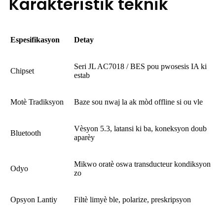
Karakteristik teknik
Espesifikasyon
Detay
Seri JL AC7018 / BES pou pwosesis IA ki
Chipset
estab
Motè Tradiksyon
Baze sou nwaj la ak mòd offline si ou vle
Vèsyon 5.3, latansi ki ba, koneksyon doub
Bluetooth
aparèy
Mikwo oratè oswa transducteur kondiksyon
Odyo
zo
Opsyon Lantiy
Filtè limyè ble, polarize, preskripsyon