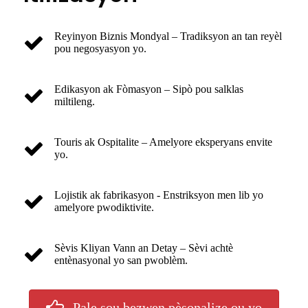
Reyinyon Biznis Mondyal – Tradiksyon an tan reyèl
pou negosyasyon yo.
Edikasyon ak Fòmasyon – Sipò pou salklas
miltileng.
Touris ak Ospitalite – Amelyore eksperyans envite
yo.
Lojistik ak fabrikasyon - Enstriksyon men lib yo
amelyore pwodiktivite.
Sèvis Kliyan Vann an Detay – Sèvi achtè
entènasyonal yo san pwoblèm.
Pale sou bezwen pèsonalize ou yo