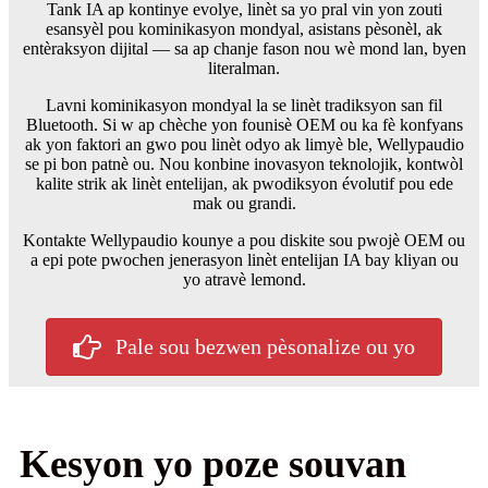
Tank IA ap kontinye evolye, linèt sa yo pral vin yon zouti
esansyèl pou kominikasyon mondyal, asistans pèsonèl, ak
entèraksyon dijital — sa ap chanje fason nou wè mond lan, byen
literalman.
Lavni kominikasyon mondyal la se linèt tradiksyon san fil
Bluetooth. Si w ap chèche yon founisè OEM ou ka fè konfyans
ak yon faktori an gwo pou linèt odyo ak limyè ble, Wellypaudio
se pi bon patnè ou. Nou konbine inovasyon teknolojik, kontwòl
kalite strik ak linèt entelijan, ak pwodiksyon évolutif pou ede
mak ou grandi.
Kontakte Wellypaudio kounye a pou diskite sou pwojè OEM ou
a epi pote pwochen jenerasyon linèt entelijan IA bay kliyan ou
yo atravè lemond.
Pale sou bezwen pèsonalize ou yo
Kesyon yo poze souvan