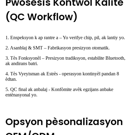
Pwosesis Kontwòl Kalite
(QC Workflow)
1. Enspeksyon k ap rantre a – Yo verifye chip, pil, ak lantiy yo.
2. Asanblaj & SMT – Fabrikasyon presizyon otomatik.
3. Tès Fonksyonèl – Presizyon tradiksyon, estabilite Bluetooth,
ak andirans batri.
4. Tès Vyeyisman ak Estrès - operasyon kontinyèl pandan 8
èdtan.
5. QC final ak anbalaj - Konfòmite avèk egzijans anbake
entènasyonal yo.
Opsyon pèsonalizasyon