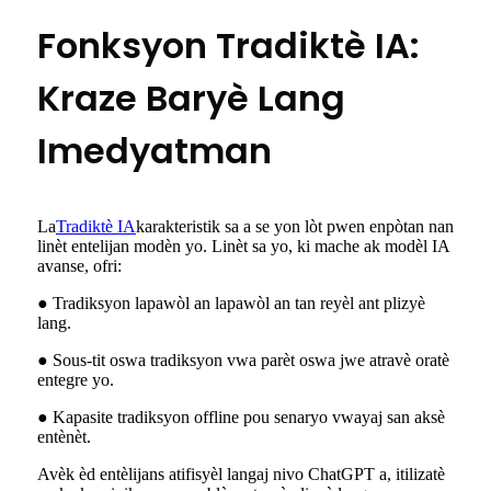
Fonksyon Tradiktè IA:
Kraze Baryè Lang
Imedyatman
La
Tradiktè IA
karakteristik sa a se yon lòt pwen enpòtan nan
linèt entelijan modèn yo. Linèt sa yo, ki mache ak modèl IA
avanse, ofri:
● Tradiksyon lapawòl an lapawòl an tan reyèl ant plizyè
lang.
● Sous-tit oswa tradiksyon vwa parèt oswa jwe atravè oratè
entegre yo.
● Kapasite tradiksyon offline pou senaryo vwayaj san aksè
entènèt.
Avèk èd entèlijans atifisyèl langaj nivo ChatGPT a, itilizatè