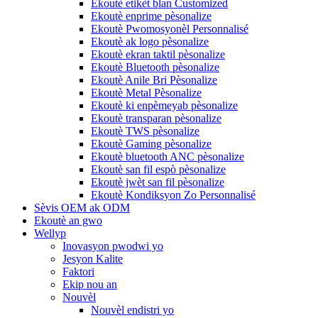
Ekoutè etikèt blan Customized
Ekoutè enprime pèsonalize
Ekoutè Pwomosyonèl Personnalisé
Ekoutè ak logo pèsonalize
Ekoutè ekran taktil pèsonalize
Ekoutè Bluetooth pèsonalize
Ekoutè Anile Bri Pèsonalize
Ekoutè Metal Pèsonalize
Ekoutè ki enpèmeyab pèsonalize
Ekoutè transparan pèsonalize
Ekoutè TWS pèsonalize
Ekoutè Gaming pèsonalize
Ekoutè bluetooth ANC pèsonalize
Ekoutè san fil espò pèsonalize
Ekoutè jwèt san fil pèsonalize
Ekoutè Kondiksyon Zo Personnalisé
Sèvis OEM ak ODM
Ekoutè an gwo
Wellyp
Inovasyon pwodwi yo
Jesyon Kalite
Faktori
Ekip nou an
Nouvèl
Nouvèl endistri yo