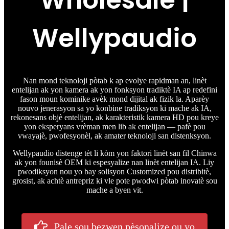
Wholesale |
Wellypaudio
Nan mond teknoloji pòtab k ap evolye rapidman an, linèt
entelijan ak yon kamera ak yon fonksyon tradiktè IA ap redefini
fason moun kominike avèk mond dijital ak fizik la. Aparèy
nouvo jenerasyon sa yo konbine tradiksyon ki mache ak IA,
rekonesans objè entelijan, ak karakteristik kamera HD pou kreye
yon eksperyans vrèman men lib ak entelijan — pafè pou
vwayajè, pwofesyonèl, ak amater teknoloji san distenksyon.
Wellypaudio distenge tèt li kòm yon faktori linèt san fil Chinwa
ak yon founisè OEM ki espesyalize nan linèt entelijan IA. Liy
pwodiksyon nou yo bay solisyon Customized pou distribitè,
grosist, ak achtè antrepriz ki vle pote pwodwi pòtab inovatè sou
mache a byen vit.
Pale sou bezwen pèsonalize ou yo