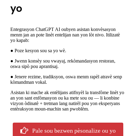
yo
Entegrasyon ChatGPT AI oubyen asistan konvèsasyon
menm jan an pote linèt entelijan nan yon lòt nivo. Itilizatè
yo kapab:
● Poze kesyon sou sa yo wè.
● Jwenn konsèy sou vwayaj, rekòmandasyon restoran,
oswa sipò pou aprantisaj.
● Jenere rezime, tradiksyon, oswa menm rapèl atravè senp
kòmandman vokal.
Asistan ki mache ak entèlijans atifisyèl la transfòme linèt yo
an yon sant enfòmasyon ou ka mete sou ou — li ​​konbine
vizyon òdinatè + tretman lang natirèl pou yon eksperyans
entèraksyon moun-machin san pwoblèm.
Pale sou bezwen pèsonalize ou yo