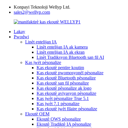
Konpayi Teknoloji Wellyp Ltd.
sales2@wellyp.com
Lakay
Pwodwi
Linèt entelijan IA
Linèt entelijan IA ak kamera
Linèt entelijan IA ak ekran
Linèt Tradiksyon Bluetooth san fil AI
Kas jwèt pèsonalize
Kas ekoutè pentire koutim
Kas ekoutè pwomosyonèl pèsonalize
Kas ekoutè Bluetooth pèsonalize
Kas ekoutè san fil pèsonalize
Kas ekoutè pèsonalize ak logo
Kas ekoutè aviyasyon pèsonalize
Kas jwèt pèsonalize True 5.1
Kas jwèt 7.1 pèsonalize
Kas ekoutè jwèt filaire pèsonalize
Ekoutè OEM
Ekoutè OWS pèsonalize
Ekoutè Tradiktè IA pèsonalize