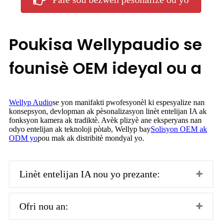
Poukisa Wellypaudio se
founisè OEM ideyal ou a
Wellyp Audio
se yon manifakti pwofesyonèl ki espesyalize nan
konsepsyon, devlopman ak pèsonalizasyon linèt entelijan IA ak
fonksyon kamera ak tradiktè. Avèk plizyè ane eksperyans nan
odyo entelijan ak teknoloji pòtab, Wellyp bay
Solisyon OEM ak
ODM yo
pou mak ak distribitè mondyal yo.
Linèt entelijan IA nou yo prezante:
Ofri nou an: