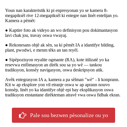
Youn nan karakteristik ki pi enpresyonan yo se kamera 8-
megapiksèl rive 12-megapiksèl ki entegre nan linèt entelijan yo.
Kamera a pèmèt:
● Kaptire foto ak videyo an wo definisyon pou dokimantasyon
lavi chak jou, travay oswa vwayaj.
● Rekonesans objè ak sèn, sa ki pèmèt IA a idantifye bilding,
plant, pwodwi, e menm tèks an tan reyèl.
● Sipèpozisyon reyalite ogmante (RA), kote itilizatè yo ka
resevwa enfòmasyon an dirèk sou sa yo wè — tankou
tradiksyon, konsèy navigasyon, oswa deskripsyon atik.
Avèk entegrasyon IA a, kamera a pa sèlman "wè" - li konprann.
Kit w ap eksplore yon vil etranje oswa w ap aprann nouvo
konsèp, linèt yo ka idantifye objè epi bay eksplikasyon oswa
tradiksyon enstantane dirèkteman atravè vwa oswa fidbak ekran.
Pale sou bezwen pèsonalize ou yo