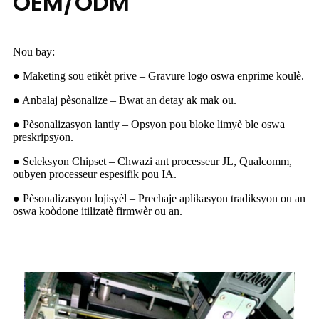
OEM/ODM
Nou bay:
● Maketing sou etikèt prive – Gravure logo oswa enprime koulè.
● Anbalaj pèsonalize – Bwat an detay ak mak ou.
● Pèsonalizasyon lantiy – Opsyon pou bloke limyè ble oswa
preskripsyon.
● Seleksyon Chipset – Chwazi ant processeur JL, Qualcomm,
oubyen processeur espesifik pou IA.
● Pèsonalizasyon lojisyèl – Prechaje aplikasyon tradiksyon ou an
oswa koòdone itilizatè firmwèr ou an.