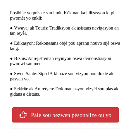
Posiblite yo prèske san limit. Kèk nan ka itilizasyon ki pi
pwomèt yo enkli:
● Vwayaj ak Touris: Tradiksyon ak asistans navigasyon an
tan reyèl.
● Edikasyon: Rekonesans objè pou aprann nouvo sijè oswa
lang.
● Biznis: Anrejistreman reyinyon oswa demonstrasyon
pwodwi san men.
● Swen Sante: Sipò IA ki baze sou vizyon pou doktè ak
pasyan yo.
● Sekirite ak Antretyen: Dokimantasyon vizyèl sou plas ak
gidans a distans.
Pale sou bezwen pèsonalize ou yo