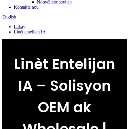
Nouvèl konpayi an
Kontakte nou
English
Lakay
Linèt entelijan IA
Linèt Entelijan
IA – Solisyon
OEM ak