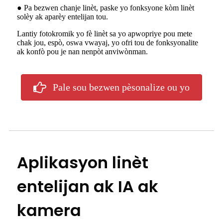
● Pa bezwen chanje linèt, paske yo fonksyone kòm linèt
solèy ak aparèy entelijan tou.
Lantiy fotokromik yo fè linèt sa yo apwopriye pou mete
chak jou, espò, oswa vwayaj, yo ofri tou de fonksyonalite
ak konfò pou je nan nenpòt anviwònman.
Pale sou bezwen pèsonalize ou yo
Aplikasyon linèt
entelijan ak IA ak
kamera