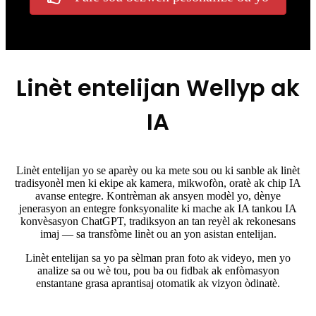
Linèt entelijan Wellyp ak
IA
Linèt entelijan yo se aparèy ou ka mete sou ou ki sanble ak linèt
tradisyonèl men ki ekipe ak kamera, mikwofòn, oratè ak chip IA
avanse entegre. Kontrèman ak ansyen modèl yo, dènye
jenerasyon an entegre fonksyonalite ki mache ak IA tankou IA
konvèsasyon ChatGPT, tradiksyon an tan reyèl ak rekonesans
imaj — sa transfòme linèt ou an yon asistan entelijan.
Linèt entelijan sa yo pa sèlman pran foto ak videyo, men yo
analize sa ou wè tou, pou ba ou fidbak ak enfòmasyon
enstantane grasa aprantisaj otomatik ak vizyon òdinatè.