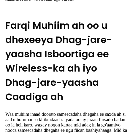
Farqi Muhiim ah oo u
dhexeeya Dhag-jare-
yaasha Isboortiga ee
Wireless-ka ah iyo
Dhag-jare-yaasha
Caadiga ah
Waa muhiim inaad doorato sameecadaha dhegaha ee saxda ah si
aad u horumariso khibradaada. Iyada oo ay jiraan fursado badan
oo la heli karo, waxay noqon kartaa mid adag in la go'aamiyo
nooca sameecadaha dhegaha ee ugu fiican baahiyahaaga. Mid ka