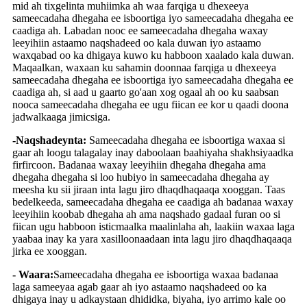
mid ah tixgelinta muhiimka ah waa farqiga u dhexeeya
sameecadaha dhegaha ee isboortiga iyo sameecadaha dhegaha ee
caadiga ah. Labadan nooc ee sameecadaha dhegaha waxay
leeyihiin astaamo naqshadeed oo kala duwan iyo astaamo
waxqabad oo ka dhigaya kuwo ku habboon xaalado kala duwan.
Maqaalkan, waxaan ku sahamin doonnaa farqiga u dhexeeya
sameecadaha dhegaha ee isboortiga iyo sameecadaha dhegaha ee
caadiga ah, si aad u gaarto go'aan xog ogaal ah oo ku saabsan
nooca sameecadaha dhegaha ee ugu fiican ee kor u qaadi doona
jadwalkaaga jimicsiga.
-Naqshadeynta:
Sameecadaha dhegaha ee isboortiga waxaa si
gaar ah loogu talagalay inay daboolaan baahiyaha shakhsiyaadka
firfircoon. Badanaa waxay leeyihiin dhegaha dhegaha ama
dhegaha dhegaha si loo hubiyo in sameecadaha dhegaha ay
meesha ku sii jiraan inta lagu jiro dhaqdhaqaaqa xooggan. Taas
bedelkeeda, sameecadaha dhegaha ee caadiga ah badanaa waxay
leeyihiin koobab dhegaha ah ama naqshado gadaal furan oo si
fiican ugu habboon isticmaalka maalinlaha ah, laakiin waxaa laga
yaabaa inay ka yara xasilloonaadaan inta lagu jiro dhaqdhaqaaqa
jirka ee xooggan.
- Waara:
Sameecadaha dhegaha ee isboortiga waxaa badanaa
laga sameeyaa agab gaar ah iyo astaamo naqshadeed oo ka
dhigaya inay u adkaystaan ​​dhididka, biyaha, iyo arrimo kale oo