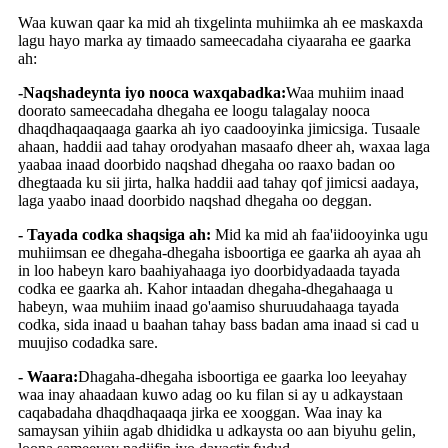
Waa kuwan qaar ka mid ah tixgelinta muhiimka ah ee maskaxda
lagu hayo marka ay timaado sameecadaha ciyaaraha ee gaarka
ah:
-Naqshadeynta iyo nooca waxqabadka:
Waa muhiim inaad
doorato sameecadaha dhegaha ee loogu talagalay nooca
dhaqdhaqaaqaaga gaarka ah iyo caadooyinka jimicsiga. Tusaale
ahaan, haddii aad tahay orodyahan masaafo dheer ah, waxaa laga
yaabaa inaad doorbido naqshad dhegaha oo raaxo badan oo
dhegtaada ku sii jirta, halka haddii aad tahay qof jimicsi aadaya,
laga yaabo inaad doorbido naqshad dhegaha oo deggan.
- Tayada codka shaqsiga ah:
Mid ka mid ah faa'iidooyinka ugu
muhiimsan ee dhegaha-dhegaha isboortiga ee gaarka ah ayaa ah
in loo habeyn karo baahiyahaaga iyo doorbidyadaada tayada
codka ee gaarka ah. Kahor intaadan dhegaha-dhegahaaga u
habeyn, waa muhiim inaad go'aamiso shuruudahaaga tayada
codka, sida inaad u baahan tahay bass badan ama inaad si cad u
muujiso codadka sare.
- Waara:
Dhagaha-dhegaha isboortiga ee gaarka loo leeyahay
waa inay ahaadaan kuwo adag oo ku filan si ay u adkaystaan ​​​​
caqabadaha dhaqdhaqaaqa jirka ee xooggan. Waa inay ka
samaysan yihiin agab dhididka u adkaysta oo aan biyuhu gelin,