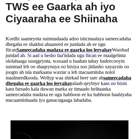
TWS ee Gaarka ah iyo
Ciyaaraha ee Shiinaha
Kordhi saameynta summadaada adoo isticmaalaya sameecadaha
dhegaha ee shakhsi ahaaneed ee jumlada ah ee ugu
fiican
Sameecadaha madaxa ee gaarka loo leeyahay
Warshad
jumlad ah. Si aad u hesho faa'iidada ugu fiican ee maalgelinta
ololahaaga suuqgeynta, waxaad u baahan tahay badeecooyin
summad leh oo shaqeynaya oo bixiya soo jiidasho xayaysiis oo
joogto ah isla markaana waxtar u leh macaamiisha nolol
maalmeedkooda. Wellyp waa shirkad heer sare ah
sameecadaha
dhegaha ee gaarka loo leeyahay
alaab-qeybiye kaas oo bixin
kara fursado kala duwan marka ay timaado helitaanka
sameecadaha madaxa ee ugu habboon ee ku habboon baahiyaha
macaamiishaada iyo ganacsigaaga labadaba.