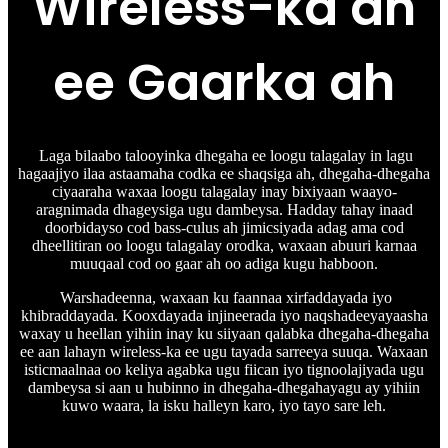
Wireless-ka ah
ee Gaarka ah
Laga bilaabo talooyinka dhegaha ee loogu talagalay in lagu
hagaajiyo ilaa astaamaha codka ee shaqsiga ah, dhegaha-dhegaha
ciyaaraha waxaa loogu talagalay inay bixiyaan waayo-
aragnimada dhageysiga ugu dambeysa. Hadday tahay inaad
doorbidayso cod bass-culus ah jimicsiyada adag ama cod
dheellitiran oo loogu talagalay orodka, waxaan abuuri karnaa
muuqaal cod oo gaar ah oo adiga kugu habboon.
Warshadeenna, waxaan ku faannaa xirfaddayada iyo
khibraddayada. Kooxdayada injineerada iyo naqshadeeyayaasha
waxay u heellan yihiin inay ku siiyaan qalabka dhegaha-dhegaha
ee aan lahayn wireless-ka ee ugu tayada sarreeya suuqa. Waxaan
isticmaalnaa oo keliya agabka ugu fiican iyo tignoolajiyada ugu
dambeysa si aan u hubinno in dhegaha-dhegahayagu ay yihiin
kuwo waara, la isku halleyn karo, iyo tayo sare leh.