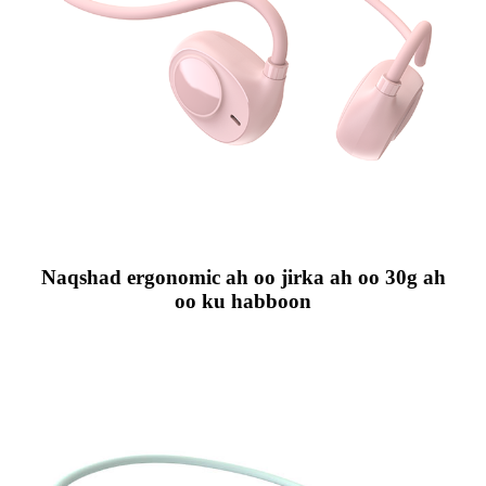
Naqshad ergonomic ah oo jirka ah oo 30g ah
oo ku habboon