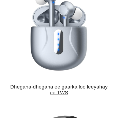
Dhegaha-dhegaha ee gaarka loo leeyahay
ee TWS