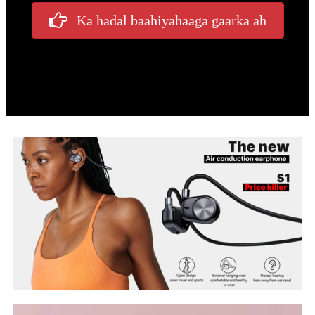
Ka hadal baahiyahaaga gaarka ah