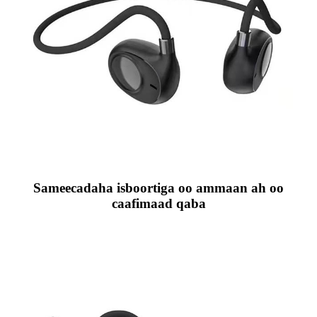
Sameecadaha isboortiga oo ammaan ah oo
caafimaad qaba