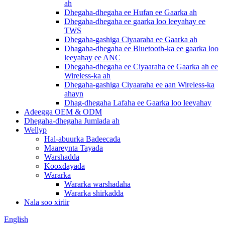
ah
Dhegaha-dhegaha ee Hufan ee Gaarka ah
Dhegaha-dhegaha ee gaarka loo leeyahay ee
TWS
Dhegaha-gashiga Ciyaaraha ee Gaarka ah
Dhagaha-dhegaha ee Bluetooth-ka ee gaarka loo
leeyahay ee ANC
Dhegaha-dhegaha ee Ciyaaraha ee Gaarka ah ee
Wireless-ka ah
Dhegaha-gashiga Ciyaaraha ee aan Wireless-ka
ahayn
Dhag-dhegaha Lafaha ee Gaarka loo leeyahay
Adeegga OEM & ODM
Dhegaha-dhegaha Jumlada ah
Wellyp
Hal-abuurka Badeecada
Maareynta Tayada
Warshadda
Kooxdayada
Wararka
Wararka warshadaha
Wararka shirkadda
Nala soo xiriir
English