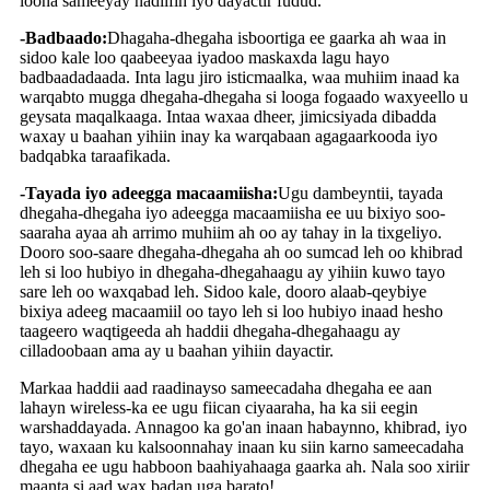
loona sameeyay nadiifin iyo dayactir fudud.
-Badbaado:
Dhagaha-dhegaha isboortiga ee gaarka ah waa in
sidoo kale loo qaabeeyaa iyadoo maskaxda lagu hayo
badbaadadaada. Inta lagu jiro isticmaalka, waa muhiim inaad ka
warqabto mugga dhegaha-dhegaha si looga fogaado waxyeello u
geysata maqalkaaga. Intaa waxaa dheer, jimicsiyada dibadda
waxay u baahan yihiin inay ka warqabaan agagaarkooda iyo
badqabka taraafikada.
-Tayada iyo adeegga macaamiisha:
Ugu dambeyntii, tayada
dhegaha-dhegaha iyo adeegga macaamiisha ee uu bixiyo soo-
saaraha ayaa ah arrimo muhiim ah oo ay tahay in la tixgeliyo.
Dooro soo-saare dhegaha-dhegaha ah oo sumcad leh oo khibrad
leh si loo hubiyo in dhegaha-dhegahaagu ay yihiin kuwo tayo
sare leh oo waxqabad leh. Sidoo kale, dooro alaab-qeybiye
bixiya adeeg macaamiil oo tayo leh si loo hubiyo inaad hesho
taageero waqtigeeda ah haddii dhegaha-dhegahaagu ay
cilladoobaan ama ay u baahan yihiin dayactir.
Markaa haddii aad raadinayso sameecadaha dhegaha ee aan
lahayn wireless-ka ee ugu fiican ciyaaraha, ha ka sii eegin
warshaddayada. Annagoo ka go'an inaan habaynno, khibrad, iyo
tayo, waxaan ku kalsoonnahay inaan ku siin karno sameecadaha
dhegaha ee ugu habboon baahiyahaaga gaarka ah. Nala soo xiriir
maanta si aad wax badan uga barato!