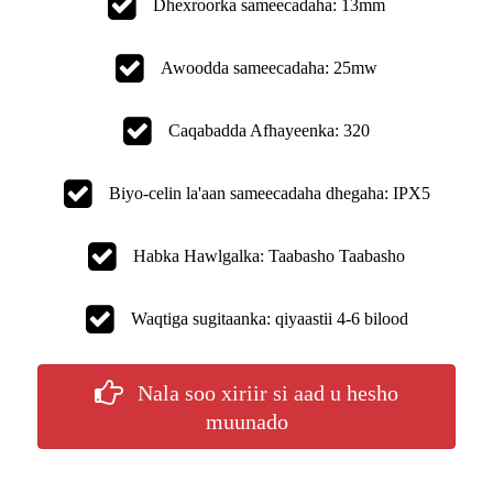
Dhexroorka sameecadaha: 13mm
Awoodda sameecadaha: 25mw
Caqabadda Afhayeenka: 320
Biyo-celin la'aan sameecadaha dhegaha: IPX5
Habka Hawlgalka: Taabasho Taabasho
Waqtiga sugitaanka: qiyaastii 4-6 bilood
Nala soo xiriir si aad u hesho
muunado