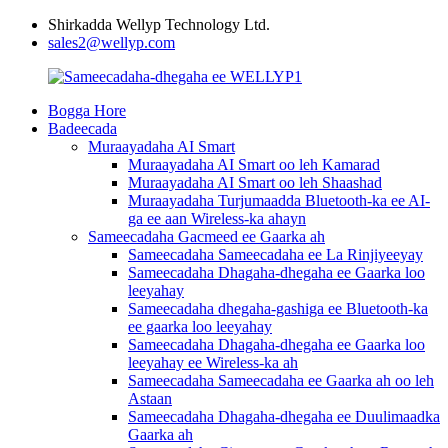
Shirkadda Wellyp Technology Ltd.
sales2@wellyp.com
Bogga Hore
Badeecada
Muraayadaha AI Smart
Muraayadaha AI Smart oo leh Kamarad
Muraayadaha AI Smart oo leh Shaashad
Muraayadaha Turjumaadda Bluetooth-ka ee AI-
ga ee aan Wireless-ka ahayn
Sameecadaha Gacmeed ee Gaarka ah
Sameecadaha Sameecadaha ee La Rinjiyeeyay
Sameecadaha Dhagaha-dhegaha ee Gaarka loo
leeyahay
Sameecadaha dhegaha-gashiga ee Bluetooth-ka
ee gaarka loo leeyahay
Sameecadaha Dhagaha-dhegaha ee Gaarka loo
leeyahay ee Wireless-ka ah
Sameecadaha Sameecadaha ee Gaarka ah oo leh
Astaan
Sameecadaha Dhagaha-dhegaha ee Duulimaadka
Gaarka ah