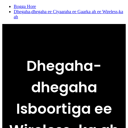
Bogga Hore
Dhegaha-dhegaha ee Ciyaaraha ee Gaarka ah ee Wireless-ka
ah
Dhegaha-
dhegaha
Isboortiga ee