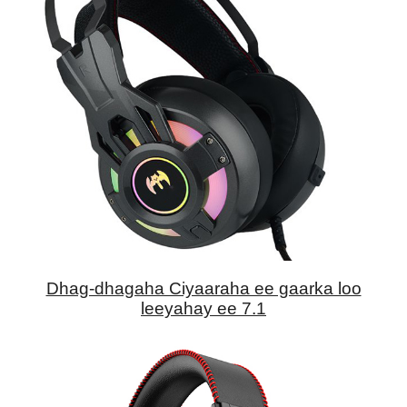
Dhag-dhagaha Ciyaaraha ee gaarka loo
leeyahay ee 7.1