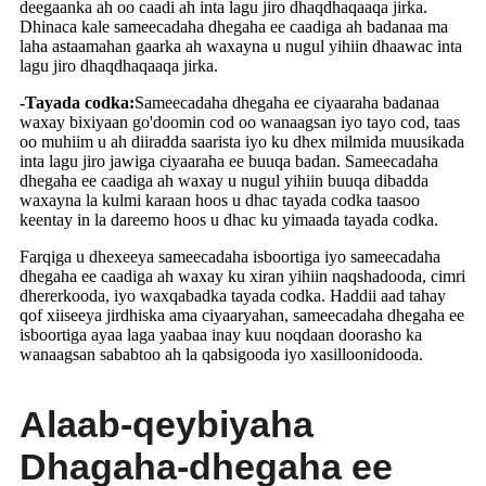
deegaanka ah oo caadi ah inta lagu jiro dhaqdhaqaaqa jirka.
Dhinaca kale sameecadaha dhegaha ee caadiga ah badanaa ma
laha astaamahan gaarka ah waxayna u nugul yihiin dhaawac inta
lagu jiro dhaqdhaqaaqa jirka.
-Tayada codka:
Sameecadaha dhegaha ee ciyaaraha badanaa
waxay bixiyaan go'doomin cod oo wanaagsan iyo tayo cod, taas
oo muhiim u ah diiradda saarista iyo ku dhex milmida muusikada
inta lagu jiro jawiga ciyaaraha ee buuqa badan. Sameecadaha
dhegaha ee caadiga ah waxay u nugul yihiin buuqa dibadda
waxayna la kulmi karaan hoos u dhac tayada codka taasoo
keentay in la dareemo hoos u dhac ku yimaada tayada codka.
Farqiga u dhexeeya sameecadaha isboortiga iyo sameecadaha
dhegaha ee caadiga ah waxay ku xiran yihiin naqshadooda, cimri
dhererkooda, iyo waxqabadka tayada codka. Haddii aad tahay
qof xiiseeya jirdhiska ama ciyaaryahan, sameecadaha dhegaha ee
isboortiga ayaa laga yaabaa inay kuu noqdaan doorasho ka
wanaagsan sababtoo ah la qabsigooda iyo xasilloonidooda.
Alaab-qeybiyaha
Dhagaha-dhegaha ee