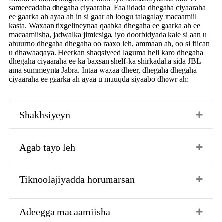
sameecadaha dhegaha ciyaaraha, Faa'iidada dhegaha ciyaaraha
ee gaarka ah ayaa ah in si gaar ah loogu talagalay macaamiil
kasta. Waxaan tixgelineynaa qaabka dhegaha ee gaarka ah ee
macaamiisha, jadwalka jimicsiga, iyo doorbidyada kale si aan u
abuurno dhegaha dhegaha oo raaxo leh, ammaan ah, oo si fiican
u dhawaaqaya. Heerkan shaqsiyeed laguma heli karo dhegaha
dhegaha ciyaaraha ee ka baxsan shelf-ka shirkadaha sida JBL
ama summeynta Jabra. Intaa waxaa dheer, dhegaha dhegaha
ciyaaraha ee gaarka ah ayaa u muuqda siyaabo dhowr ah:
Shakhsiyeyn
Agab tayo leh
Tiknoolajiyadda horumarsan
Adeegga macaamiisha