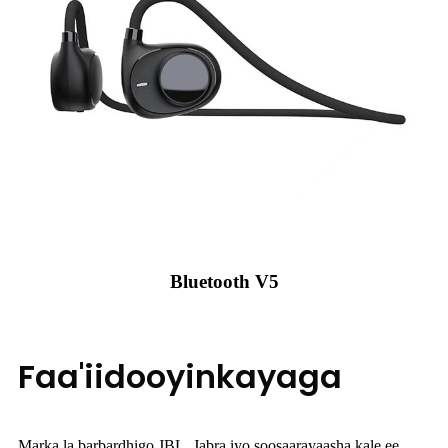
Bluetooth V5
Faa'iidooyinkayaga
Marka la barbardhigo JBL, Jabra iyo soosaarayaasha kale ee