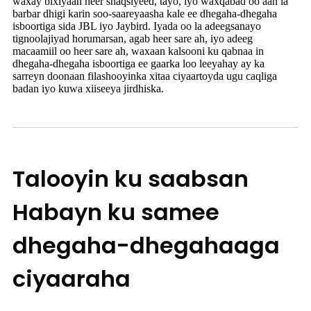
waxay bixiyaan heer shaqsiyeed, tayo, iyo waxqabad oo aan la
barbar dhigi karin soo-saareyaasha kale ee dhegaha-dhegaha
isboortiga sida JBL iyo Jaybird. Iyada oo la adeegsanayo
tignoolajiyad horumarsan, agab heer sare ah, iyo adeeg
macaamiil oo heer sare ah, waxaan kalsooni ku qabnaa in
dhegaha-dhegaha isboortiga ee gaarka loo leeyahay ay ka
sarreyn doonaan filashooyinka xitaa ciyaartoyda ugu caqliga
badan iyo kuwa xiiseeya jirdhiska.
Talooyin ku saabsan
Habayn ku samee
dhegaha-dhegahaaga
ciyaaraha