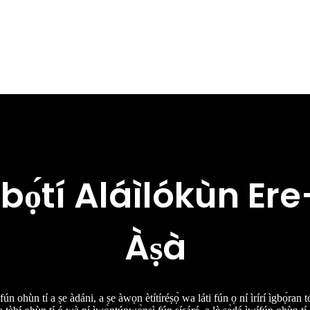
ọ́tí Aláìlókùn Er
Àṣà
fún ohùn tí a ṣe àdáni, a ṣe àwọn ètítíréṣọ̀ wa láti fún ọ ní ìrírí ìgbọ́ra