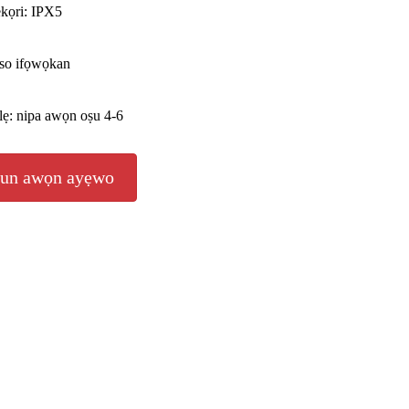
kọri: IPX5
koso ifọwọkan
ẹ: nipa awọn oṣu 4-6
fun awọn ayẹwo