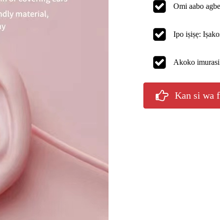
Omi aabo agbe
Ipo iṣiṣẹ: Iṣa
Akoko imurasil
Kan si wa 