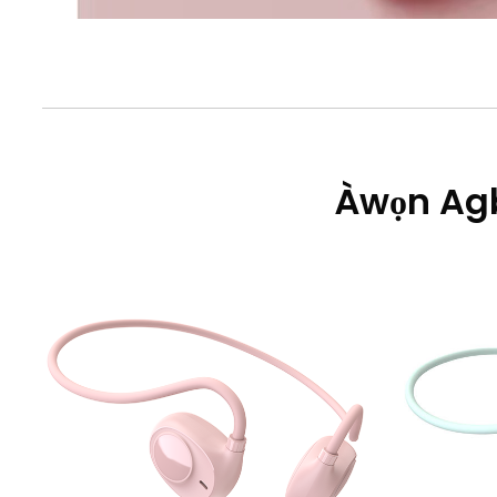
Àwọn Agb