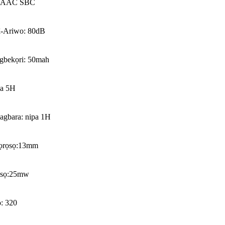
: AAC SBC
ì-Ariwo: 80dB
agbekọri: 50mah
pa 5H
agbara: nipa 1H
bọrọsọ:13mm
ọ̀sọ:25mw
: 320