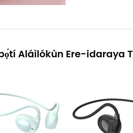
ọ́tí Aláìlókùn Ere-idaraya T