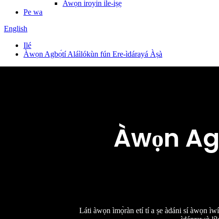
Awọn iroyin ile-iṣẹ
Pe wa
English
Ilé
Àwọn Agbọ́tí Aláìlókùn fún Ere-ìdárayá Àṣà
Àwọn Agb
Láti àwọn ìmọ̀ràn etí tí a ṣe àdáni sí àwọn ìwí