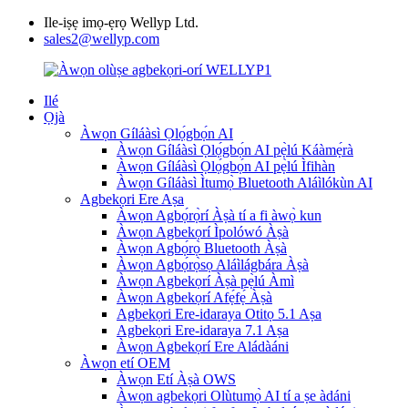
Ile-iṣẹ imọ-ẹrọ Wellyp Ltd.
sales2@wellyp.com
Ilé
Ọjà
Àwọn Gíláàsì Ọlọ́gbọ́n AI
Àwọn Gíláàsì Ọlọ́gbọ́n AI pẹ̀lú Káàmẹ́rà
Àwọn Gíláàsì Ọlọ́gbọ́n AI pẹ̀lú Ìfihàn
Àwọn Gíláàsì Ìtumọ̀ Bluetooth Aláìlókùn AI
Agbekọri Ere Aṣa
Àwọn Agbọ́rọ̀rí Àṣà tí a fi àwọ̀ kun
Àwọn Agbekọrí Ìpolówó Àṣà
Àwọn Agbọ́rọ̀ Bluetooth Àṣà
Àwọn Agbọ́rọ̀sọ Aláìlágbára Àṣà
Àwọn Agbekọrí Àṣà pẹ̀lú Àmì
Àwọn Agbekọrí Afẹ́fẹ́ Àṣà
Agbekọri Ere-idaraya Otitọ 5.1 Aṣa
Agbekọri Ere-idaraya 7.1 Aṣa
Àwọn Agbekọrí Ere Aládàáni
Àwọn etí OEM
Àwọn Etí Àṣà OWS
Àwọn agbekọri Olùtumọ̀ AI tí a ṣe àdáni