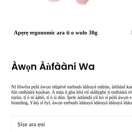
Apẹrẹ ergonomic ara ti o wulo 30g
Àwọn Àǹfààní Wa
Ní ìfiwéra pẹ̀lú àwọn olùpèsè earbuds ìdárayá mìíràn, àǹfààní ka
fún oníbàárà kọ̀ọ̀kan. A máa ń gba ìrísí etí aláìlẹ́gbẹ́ ti oníbàárà r
rọrùn, tí ó ní ààbò, tí ó sì dùn. Ìpele àdánidá yìí kò sí pẹ̀lú àwọn e
branding, Yàtọ̀ sí èyí, àwọn earbuds ìdárayá ìdárayá ìdárayá ìdáray
Ṣíṣe ara ẹni