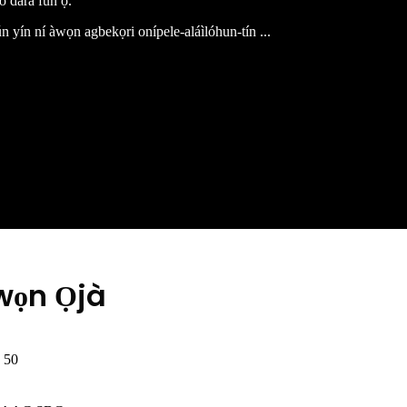
 ó dára fún ọ.
fún yín ní àwọn agbekọri onípele-aláìlóhun-tín ...
wọn Ọjà
: 50