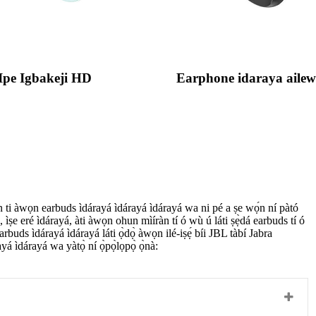
Ipe Igbakeji HD
Earphone idaraya ailewu
n ti àwọn earbuds ìdárayá ìdárayá ìdárayá wa ni pé a ṣe wọ́n ní pàtó
ò, ìṣe eré ìdárayá, àti àwọn ohun mìíràn tí ó wù ú láti ṣẹ̀dá earbuds tí ó
arbuds ìdárayá ìdárayá láti ọ̀dọ̀ àwọn ilé-iṣẹ́ bíi JBL tàbí Jabra
á ìdárayá wa yàtọ̀ ní ọ̀pọ̀lọpọ̀ ọ̀nà: