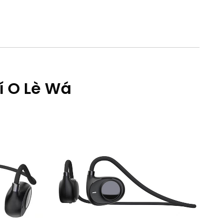
í O Lè Wá