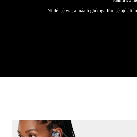
ìdánrawò líle
Ní ilé iṣẹ́ wa, a máa ń gbéraga fún iṣẹ́ ajé àti