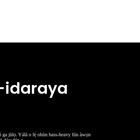
e-idaraya
n tó ga jùlọ. Yálà o fẹ́ ohùn bass-heavy fún àwọn