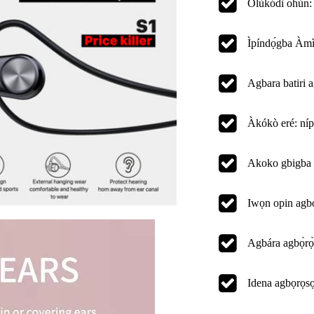
Olùkódì ohùn
Ìpíndọ́gba Àm
Agbara batiri 
Àkókò eré: ní
Akoko gbigba 
Iwọn opin ag
Agbára agbọ̀r
Idena agbọrọsọ