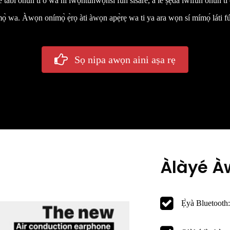
 tàbí ohùn tí ó wà ní ìwọ̀ntúnwọ̀nsì fún sísáré, a lè ṣẹ̀dá ìwífún ohùn tí
 ìmọ̀ wa. Àwọn onímọ̀ ẹ̀rọ àti àwọn apẹ̀rẹ wa ti ya ara wọn sí mímọ́ láti 
Sọ nipa awọn aini aṣa rẹ
Àlàyé À
Ẹ̀yà Bluetooth