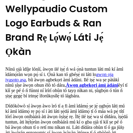
Wellypaudio Custom
Logo Earbuds & Ran
Brand Rẹ Lọ́wọ́ Láti Jẹ́
Ọkàn
Nínú ọjà ìdíje lónìí, àwọn ilé iṣẹ́ ń wá ọ̀nà tuntun láti mú kí àmì
ìdámọ̀ràn wọn pọ̀ sí i. Ọ̀nà kan tó gbéṣẹ́ ni láti lo
awọn ọja
iyasọtọ aṣa
, bíi àwọn agbekọri àmì àdáni. Ilé iṣẹ́ wa ṣe pàtàkì
nínú ṣíṣe àwọn ohun èlò tó dára,
Àwọn agbekọri àmì àdáni
èyí tí
kìí ṣe pé ó ń fúnni ní ìrírí ohùn tó tayọ nìkan ni, ṣùgbọ́n ó tún ń
ṣiṣẹ́ gẹ́gẹ́ bí irinṣẹ́ ìforúkọsílẹ̀ tó lágbára.
Dídókòwò sí àwọn àwo ìró tí a fi àmì ìdámọ̀ ṣe jẹ́ ọgbọ́n láti mú
kí àmì ìdámọ̀ rẹ pọ̀ sí i àti láti ṣẹ̀dá àmì ìdámọ̀ tí ó máa wà pẹ́ títí
lórí àwọn oníbàárà àti àwọn òṣìṣẹ́ rẹ. Ìfẹ́ ilé iṣẹ́ wa sí dídára, ìṣẹ̀dá
tuntun, àti ìtẹ́lọ́rùn àwọn oníbàárà mú kí o gba ọjà tí kìí ṣe pé ó
bá àwọn ohun tí o retí mu nìkan ni. Láti dídára ohùn tí ó ga jùlọ
àti àwòrán ergonomic sí àwọn àṣàyàn àtúnṣe tí ó gbòòrò àti