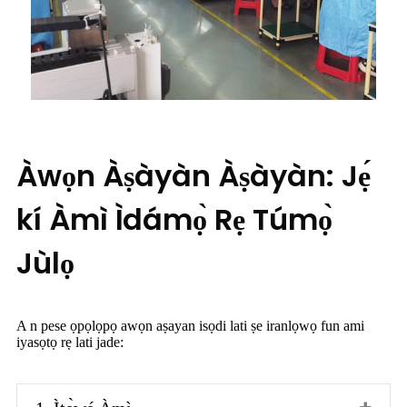
Àwọn Àṣàyàn Àṣàyàn: Jẹ́
kí Àmì Ìdámọ̀ Rẹ Túmọ̀
Jùlọ
A n pese ọpọlọpọ awọn aṣayan isọdi lati ṣe iranlọwọ fun ami
iyasọtọ rẹ lati jade: