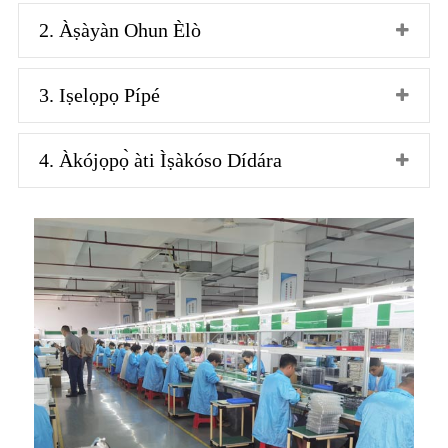
2. Àṣàyàn Ohun Èlò
3. Iṣelọpọ Pípé
4. Àkójọpọ̀ àti Ìṣàkóso Dídára