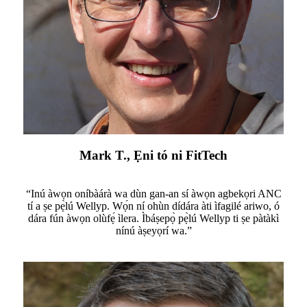
Mark T., Ẹni tó ni FitTech
“Inú àwọn oníbàárà wa dùn gan-an sí àwọn agbekọri ANC
tí a ṣe pẹ̀lú Wellyp. Wọ́n ní ohùn dídára àti ìfagilé ariwo, ó
dára fún àwọn olùfẹ́ ìlera. Ìbáṣepọ̀ pẹ̀lú Wellyp ti ṣe pàtàkì
nínú àṣeyọrí wa.”