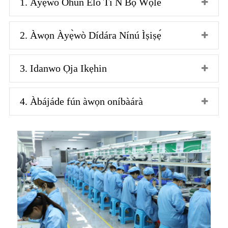
1. Àyẹ̀wò Ohun Èlò Tí Ń Bọ̀ Wọlé
2. Àwọn Àyẹ̀wò Dídára Nínú Ìṣiṣẹ́
3. Idanwo Ọja Ikẹhin
4. Àbájáde fún àwọn oníbàárà