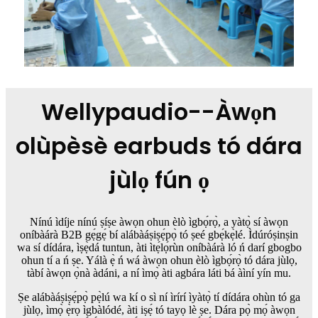
Wellypaudio--Àwọn
olùpèsè earbuds tó dára
jùlọ fún ọ
Nínú ìdíje nínú ṣíṣe àwọn ohun èlò ìgbọ́rọ̀, a yàtọ̀ sí àwọn
oníbàárà B2B gẹ́gẹ́ bí alábàáṣiṣẹ́pọ̀ tó ṣeé gbẹ́kẹ̀lé. Ìdúróṣinṣin
wa sí dídára, ìṣẹ̀dá tuntun, àti ìtẹ́lọ́rùn oníbàárà ló ń darí gbogbo
ohun tí a ń ṣe. Yálà ẹ̀ ń wá àwọn ohun èlò ìgbọ́rọ̀ tó dára jùlọ,
tàbí àwọn ọ̀nà àdáni, a ní ìmọ̀ àti agbára láti bá àìní yín mu.
Ṣe alábàáṣiṣẹ́pọ̀ pẹ̀lú wa kí o sì ní ìrírí ìyàtọ̀ tí dídára ohùn tó ga
jùlọ, ìmọ̀ ẹ̀rọ ìgbàlódé, àti iṣẹ́ tó tayọ lè ṣe. Dára pọ̀ mọ́ àwọn