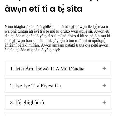
àwọn etí tí a tẹ̀ síta
Nínú ìdàgbàsókè tí ó ń gbilẹ̀ síi nínú títà ọjà, àwọn ilé iṣẹ́ máa ń
wá ọ̀nà tuntun àti èyí tí ó lè mú kí orúkọ wọn gbilẹ̀ síi. Àwọn ètí
tí a tẹ̀ jáde ní ọ̀nà tí ó yàtọ̀ tí ó sì múná dóko tí kìí ṣe pé ó ń mú kí
àmì ọjà wọn hàn síi nìkan ni, ṣùgbọ́n ó tún ń fúnni ní ọ̀pọ̀lọpọ̀
àǹfààní pàtàkì mìíràn. Àwọn àǹfààní pàtàkì tí títà ọjà pẹ̀lú àwọn
ètí tí a tẹ̀ jáde ní ọ̀nà tí ó yàtọ̀ nìyí:
1. Ìrísí Àmì Ìṣòwò Tí A Mú Dáadáa
2. Iye Iye Ti a Fiyesi Ga
3. Ìfẹ́ gbígbòòrò