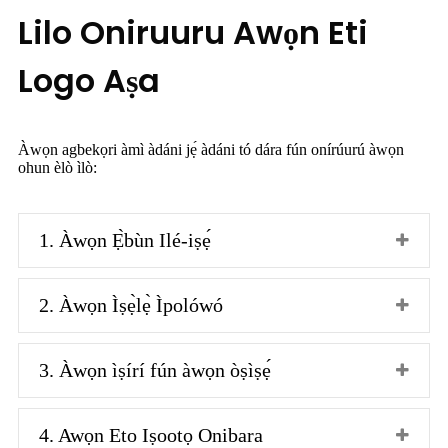
Lilo Oniruuru Awọn Eti
Logo Aṣa
Àwọn agbekọri àmì àdáni jẹ́ àdáni tó dára fún onírúurú àwọn
ohun èlò ìlò:
1. Àwọn Ẹ̀bùn Ilé-iṣẹ́
2. Àwọn Ìṣẹ̀lẹ̀ Ìpolówó
3. Àwọn ìṣírí fún àwọn òṣìṣẹ́
4. Awọn Eto Iṣootọ Onibara