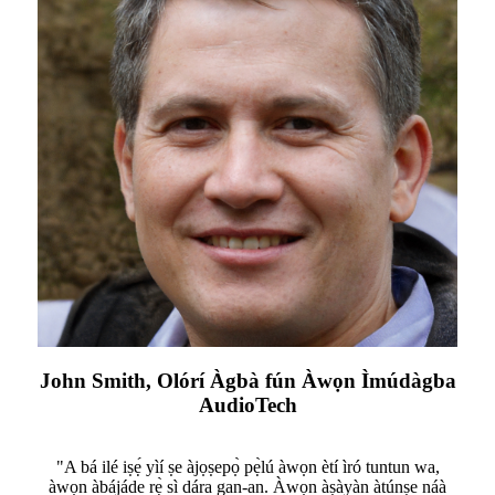
John Smith, Olórí Àgbà fún Àwọn Ìmúdàgba
AudioTech
"A bá ilé iṣẹ́ yìí ṣe àjọṣepọ̀ pẹ̀lú àwọn ètí ìró tuntun wa,
àwọn àbájáde rẹ̀ sì dára gan-an. Àwọn àṣàyàn àtúnṣe náà