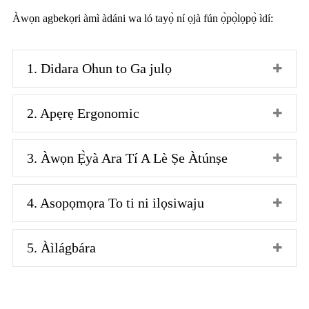
Àwọn agbekọri àmì àdáni wa ló tayọ̀ ní ọjà fún ọ̀pọ̀lọpọ̀ ìdí:
1. Didara Ohun to Ga julọ
2. Apẹrẹ Ergonomic
3. Àwọn Ẹ̀yà Ara Tí A Lè Ṣe Àtúnṣe
4. Asopọmọra To ti ni ilọsiwaju
5. Àìlágbára