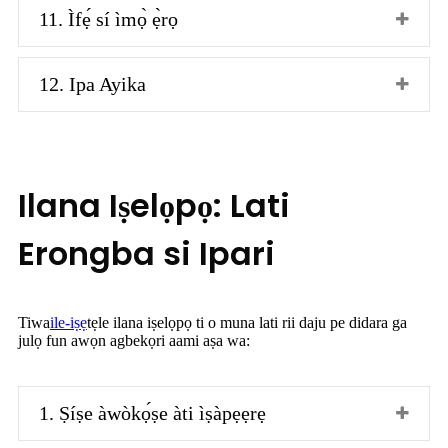
11. Ìfẹ́ sí ìmọ̀ ẹ̀rọ
12. Ipa Ayika
Ilana Iṣelọpọ: Lati
Erongba si Ipari
Tiwa
ile-iṣẹ
tẹle ilana iṣelọpọ ti o muna lati rii daju pe didara ga
julọ fun awọn agbekọri aami aṣa wa:
1. Ṣíṣe àwòkọ́ṣe àti ìṣàpẹẹrẹ