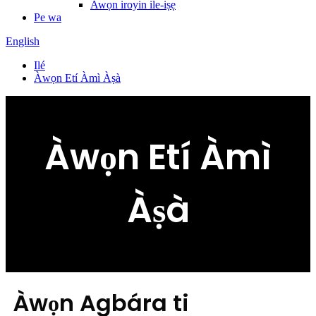
Awọn iroyin ile-iṣẹ
Pe wa
English
Ilé
Àwọn Etí Àmì Àṣà
Àwọn Etí Àmì
Àṣà
Àwọn Agbára ti