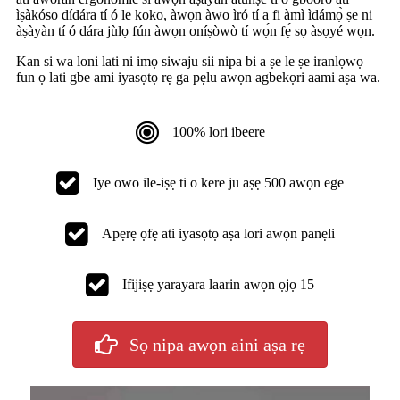
ìṣàkóso dídára tí ó le koko, àwọn àwo ìró tí a fi àmì ìdámọ̀ ṣe ni
àṣàyàn tí ó dára jùlọ fún àwọn oníṣòwò tí wọ́n fẹ́ sọ àsọyé wọn.
Kan si wa loni lati ni imọ siwaju sii nipa bi a ṣe le ṣe iranlọwọ
fun ọ lati gbe ami iyasọtọ rẹ ga pẹlu awọn agbekọri aami aṣa wa.
100% lori ibeere
Iye owo ile-iṣẹ ti o kere ju aṣẹ 500 awọn ege
Apẹrẹ ọfẹ ati iyasọtọ aṣa lori awọn panẹli
Ifijiṣẹ yarayara laarin awọn ọjọ 15
Sọ nipa awọn aini aṣa rẹ