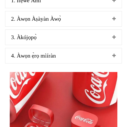
1. Ìtẹ̀wé Àmì
2. Àwọn Àṣàyàn Àwọ̀
3. Àkójọpọ̀
4. Àwọn ẹ̀rọ mìíràn