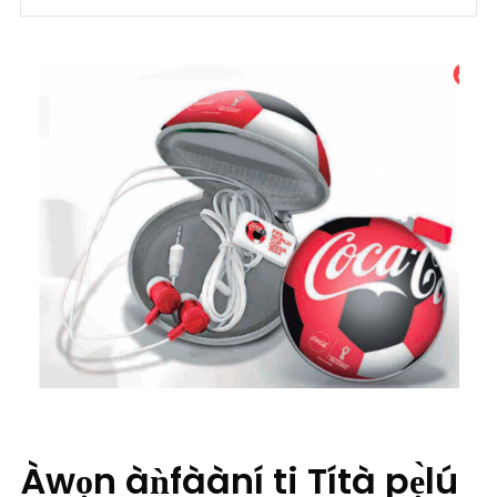
Àwọn àǹfààní ti Títà pẹ̀lú