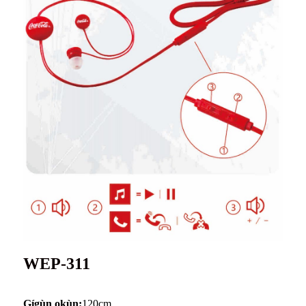
WEP-311
Gígùn okùn:
120cm