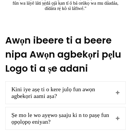
fún wa láyè láti ṣẹ̀dá ọjà kan tí ó bá orúkọ wa mu dáadáa,
dídára rẹ̀ kò sì láfiwé."
Awọn ibeere ti a beere
nipa Awọn agbekọri pẹlu
Logo ti a ṣe adani
Kini iye aṣẹ ti o kere julọ fun awọn
agbekọri aami aṣa?
Ṣe mo le wo ayẹwo ṣaaju ki n to paṣẹ fun
ọpọlọpọ eniyan?