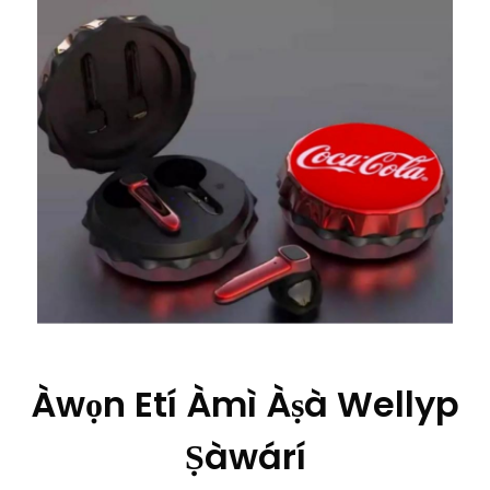
Àwọn Etí Àmì Àṣà Wellyp
Ṣàwárí