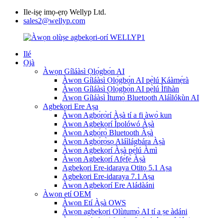
Ile-iṣẹ imọ-ẹrọ Wellyp Ltd.
sales2@wellyp.com
Ilé
Ọjà
Àwọn Gíláàsì Ọlọ́gbọ́n AI
Àwọn Gíláàsì Ọlọ́gbọ́n AI pẹ̀lú Káàmẹ́rà
Àwọn Gíláàsì Ọlọ́gbọ́n AI pẹ̀lú Ìfihàn
Àwọn Gíláàsì Ìtumọ̀ Bluetooth Aláìlókùn AI
Agbekọri Ere Aṣa
Àwọn Agbọ́rọ̀rí Àṣà tí a fi àwọ̀ kun
Àwọn Agbekọrí Ìpolówó Àṣà
Àwọn Agbọ́rọ̀ Bluetooth Àṣà
Àwọn Agbọ́rọ̀sọ Aláìlágbára Àṣà
Àwọn Agbekọrí Àṣà pẹ̀lú Àmì
Àwọn Agbekọrí Afẹ́fẹ́ Àṣà
Agbekọri Ere-idaraya Otitọ 5.1 Aṣa
Agbekọri Ere-idaraya 7.1 Aṣa
Àwọn Agbekọrí Ere Aládàáni
Àwọn etí OEM
Àwọn Etí Àṣà OWS
Àwọn agbekọri Olùtumọ̀ AI tí a ṣe àdáni