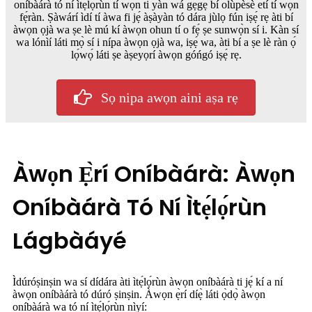
oníbàárà tó ní ìtẹ́lọ́rùn tí wọ́n ti yàn wá gẹ́gẹ́ bí olùpèsè etí tí wọ́n
fẹ́ràn. Ṣàwárí ìdí tí àwa fi jẹ́ àṣàyàn tó dára jùlọ fún iṣẹ́ rẹ àti bí
àwọn ọjà wa ṣe lè mú kí àwọn ohun tí o fẹ́ ṣe sunwọ̀n sí i. Kàn sí
wa lónìí láti mọ̀ sí i nípa àwọn ọjà wa, iṣẹ́ wa, àti bí a ṣe lè ràn ọ́
lọ́wọ́ láti ṣe àṣeyọrí àwọn góńgó iṣẹ́ rẹ.
Sọ nipa awọn aini aṣa rẹ
Àwọn Ẹ̀rí Oníbàárà: Àwọn
Oníbàárà Tó Ní Ìtẹ́lọ́rùn
Lágbàáyé
Ìdúróṣinṣin wa sí dídára àti ìtẹ́lọ́rùn àwọn oníbàárà ti jẹ́ kí a ní
àwọn oníbàárà tó dúró ṣinṣin. Àwọn ẹ̀rí díẹ̀ láti ọ̀dọ̀ àwọn
oníbàárà wa tó ní ìtẹ́lọ́rùn nìyí: