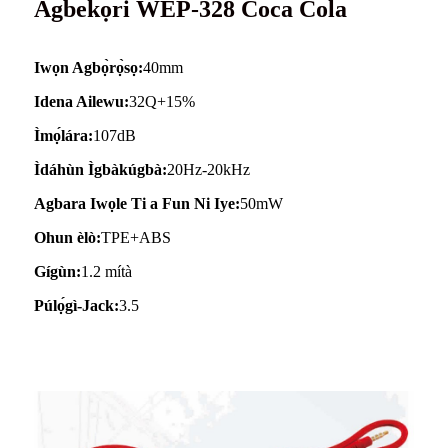
Agbekọri WEP-328 Coca Cola
Iwọn Agbọ̀rọ̀sọ:
40mm
Idena Ailewu:
32Q+15%
Ìmọ́lára:
107dB
Ìdáhùn Ìgbàkúgbà:
20Hz-20kHz
Agbara Iwọle Ti a Fun Ni Iye:
50mW
Ohun èlò:
TPE+ABS
Gígùn:
1.2 mítà
Púlọ́gì-Jack:
3.5