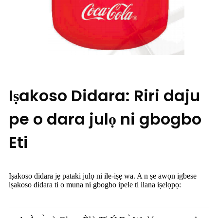
Iṣakoso Didara: Riri daju
pe o dara julọ ni gbogbo
Eti
Iṣakoso didara jẹ pataki julọ ni ile-iṣẹ wa. A n ṣe awọn igbese
iṣakoso didara ti o muna ni gbogbo ipele ti ilana iṣelọpọ: