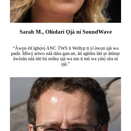
Sarah M., Olùdarí Ọjà ní SoundWave
“Àwọn ètí ìgbọ́rọ̀ ANC TWS ti Wellyp ti yí àwọn ọjà wa
padà. Ìdíwọ́ ariwo náà dára gan-an, àti agbára láti ṣe àtúnṣe
àwòrán náà láti bá orúkọ ọjà wa mu ti mú wa yàtọ̀ síra ní
ọjà.”