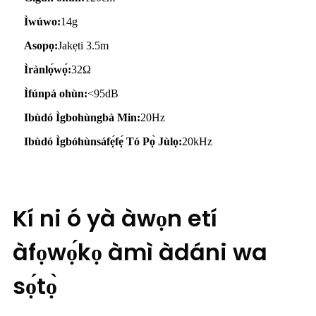
Ìwúwo:
14g
Asopọ:
Jakẹti 3.5m
Ìrànlọ́wọ́:
32Ω
Ìfúnpá ohùn:
<95dB
Ibùdó Ìgbohùngbà Min:
20Hz
Ibùdó Ìgbóhùnsáfẹ́fẹ́ Tó Pọ̀ Jùlọ:
20kHz
Kí ni ó yà àwọn etí
àfọwọ́kọ àmì àdáni wa
sọ́tọ̀