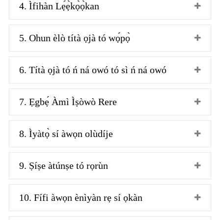
4. Ìfihàn Lẹ́ẹ̀kọ̀ọ̀kan
5. Ohun èlò títà ọjà tó wọ́pọ̀
6. Títà ọjà tó ń ná owó tó sì ń ná owó
7. Ẹgbẹ́ Àmì Ìṣòwò Rere
8. Ìyàtọ̀ sí àwọn olùdíje
9. Ṣíṣe àtúnṣe tó rọrùn
10. Fífi àwọn ènìyàn rẹ sí ọkàn