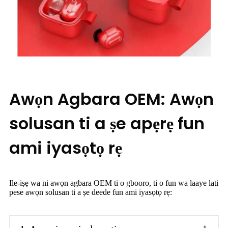
Awọn Agbara OEM: Awọn
solusan ti a ṣe apẹrẹ fun
ami iyasọtọ rẹ
Ile-iṣẹ wa ni awọn agbara OEM ti o gbooro, ti o fun wa laaye lati
pese awọn solusan ti a ṣe deede fun ami iyasọtọ rẹ: