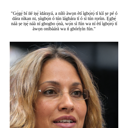
"Gẹ́gẹ́ bí ilé iṣẹ́ ìdárayá, a nílò àwọn ètí ìgbọ́rọ̀ tí kìí ṣe pé ó
dára nìkan ni, ṣùgbọ́n ó tún lágbára tí ó sì tún rọrùn. Ẹgbẹ́
náà ṣe iṣẹ́ náà ní gbogbo ọ̀nà, wọ́n sì fún wa ní ètí ìgbọ́rọ̀ tí
àwọn oníbàárà wa ń gbóríyìn fún."