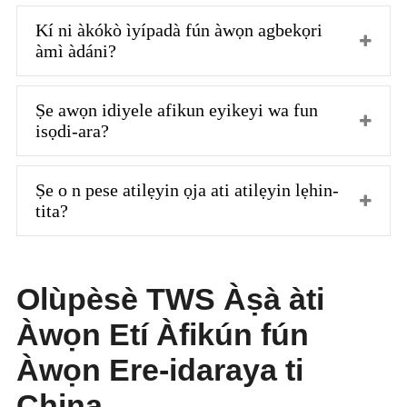
Kí ni àkókò ìyípadà fún àwọn agbekọri
àmì àdáni?
Ṣe awọn idiyele afikun eyikeyi wa fun
isọdi-ara?
Ṣe o n pese atilẹyin ọja ati atilẹyin lẹhin-
tita?
Olùpèsè TWS Àṣà àti
Àwọn Etí Àfikún fún
Àwọn Ere-idaraya ti
China