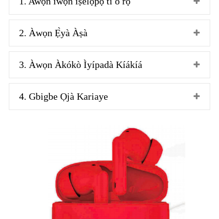
1. Awọn iwọn iṣelọpọ ti o rọ
2. Àwọn Ẹ̀yà Àṣà
3. Àwọn Àkókò Ìyípadà Kíákíá
4. Gbigbe Ọjà Kariaye