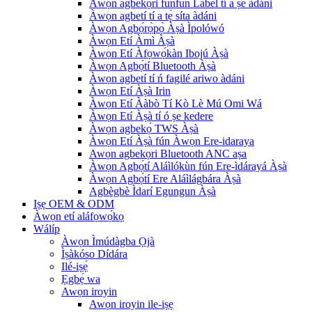
Àwọn agbekọri funfun Label tí a ṣe àdáni
Àwọn agbetí tí a tẹ̀ síta àdáni
Àwọn Agbọ́rọ̀pọ̀ Àṣà Ìpolówó
Àwọn Etí Àmì Àṣà
Àwọn Etí Àfọwọ́kàn Ibojú Àṣà
Àwọn Agbọ́tí Bluetooth Àṣà
Àwọn agbetí tí ń fagilé ariwo àdáni
Àwọn Etí Àṣà Irin
Àwọn Etí Ààbò Tí Kò Lè Mú Omi Wá
Àwọn Etí Àṣà tí ó ṣe kedere
Àwọn agbekọ́ TWS Àṣà
Àwọn Etí Àṣà fún Àwọn Ere-idaraya
Awọn agbekọri Bluetooth ANC aṣa
Àwọn Agbọ́tí Aláìlókùn fún Ere-ìdárayá Àṣà
Àwọn Agbọ́tí Ere Aláìlágbára Àṣà
Agbègbè Ìdarí Egungun Àṣà
Iṣẹ OEM & ODM
Àwọn etí aláfọwọ́kọ
Wálíp
Àwọn Ìmúdàgba Ọjà
Ìṣàkóso Dídára
Ilé-iṣẹ́
Ẹgbẹ́ wa
Awọn iroyin
Awọn iroyin ile-iṣẹ