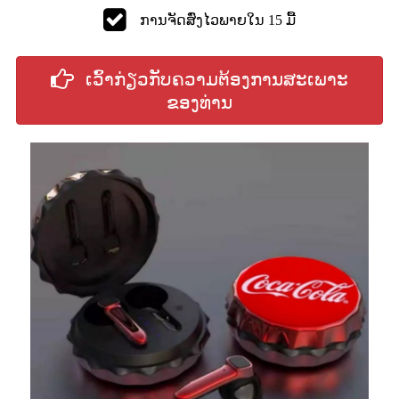
ການຈັດສົ່ງໄວພາຍໃນ 15 ມື້
ເວົ້າກ່ຽວກັບຄວາມຕ້ອງການສະເພາະ
ຂອງທ່ານ