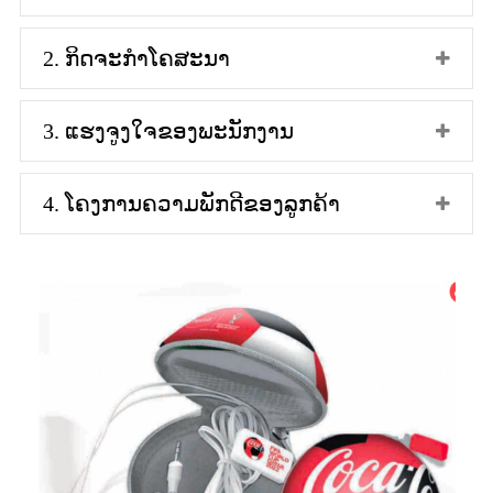
2. ກິດຈະກຳໂຄສະນາ
3. ແຮງຈູງໃຈຂອງພະນັກງານ
4. ໂຄງການຄວາມພັກດີຂອງລູກຄ້າ