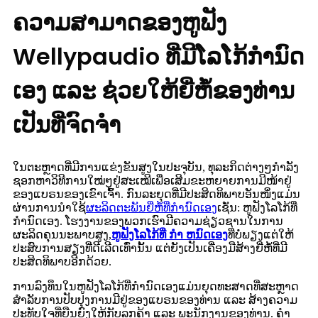
ຄວາມສາມາດຂອງຫູຟັງ
Wellypaudio ທີ່ມີໂລໂກ້ກຳນົດ
ເອງ ແລະ ຊ່ວຍໃຫ້ຍີ່ຫໍ້ຂອງທ່ານ
ເປັນທີ່ຈົດຈຳ
ໃນຕະຫຼາດທີ່ມີການແຂ່ງຂັນສູງໃນປະຈຸບັນ, ທຸລະກິດຕ່າງໆກຳລັງ
ຊອກຫາວິທີການໃໝ່ໆຢູ່ສະເໝີເພື່ອເສີມຂະຫຍາຍການມີໜ້າຢູ່
ຂອງແບຣນຂອງເຂົາເຈົ້າ. ກົນລະຍຸດທີ່ມີປະສິດທິພາບອັນໜຶ່ງແມ່ນ
ຜ່ານການນຳໃຊ້
ຜະລິດຕະພັນຍີ່ຫໍ້ທີ່ກຳນົດເອງ
ເຊັ່ນ: ຫູຟັງໂລໂກ້ທີ່
ກຳນົດເອງ. ໂຮງງານຂອງພວກເຮົາມີຄວາມຊ່ຽວຊານໃນການ
ຜະລິດຄຸນນະພາບສູງ,
ຫູຟັງໂລໂກ້ທີ່ ກຳ ຫນົດເອງ
ທີ່ບໍ່ພຽງແຕ່ໃຫ້
ປະສົບການສຽງທີ່ດີເລີດເທົ່ານັ້ນ ແຕ່ຍັງເປັນເຄື່ອງມືສ້າງຍີ່ຫໍ້ທີ່ມີ
ປະສິດທິພາບອີກດ້ວຍ.
ການລົງທຶນໃນຫູຟັງໂລໂກ້ທີ່ກຳນົດເອງແມ່ນຍຸດທະສາດທີ່ສະຫຼາດ
ສຳລັບການປັບປຸງການມີຢູ່ຂອງແບຣນຂອງທ່ານ ແລະ ສ້າງຄວາມ
ປະທັບໃຈທີ່ຍືນຍົງໃຫ້ກັບລູກຄ້າ ແລະ ພະນັກງານຂອງທ່ານ. ຄຳ