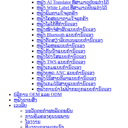
ຫູຟັງ AI Translator ທີ່ສາມາດປັບແຕ່ງໄດ້
ຫູຟັງ White Label ທີ່ສາມາດປັບແຕ່ງໄດ້
ຫູຟັງພິມຕາມໃຈລູກຄ້າ
ຫູຟັງໂຄສະນາຕາມໃຈລູກຄ້າ
ຫູຟັງໂລໂກ້ທີ່ກຳນົດເອງ
ຫູຟັງໜ້າຈໍສຳຜັດແບບກຳນົດເອງ
ຫູຟັງ Bluetooth ແບບກຳນົດເອງ
ຫູຟັງຕັດສຽງລົບກວນແບບກຳນົດເອງ
ຫູຟັງໂລຫະແບບກຳນົດເອງ
ຫູຟັງກັນນ້ຳແບບກຳນົດເອງ
ຫູຟັງໂປ່ງໃສແບບກຳນົດເອງ
ຫູຟັງ TWS ແບບກຳນົດເອງ
ຫູຟັງເກມແບບກຳນົດເອງ
ຫູຟັງບູທູດ ANC ແບບກຳນົດເອງ
ຫູຟັງໄຮ້ສາຍກິລາແບບກຳນົດເອງ
ຫູຟັງເກມໄຮ້ສາຍແບບກຳນົດເອງ
ຫູຟັງການນຳໄຟຟ້າກະດູກແບບກຳນົດເອງ
ບໍລິການ OEM ແລະ ODM
ຫູຟັງຂາຍສົ່ງ
ເວວລິບ
ນະວັດຕະກໍາຜະລິດຕະພັນ
ການຄຸ້ມຄອງຄຸນນະພາບ
ໂຮງງານ
ທີມງານຂອງພວກເຮົາ