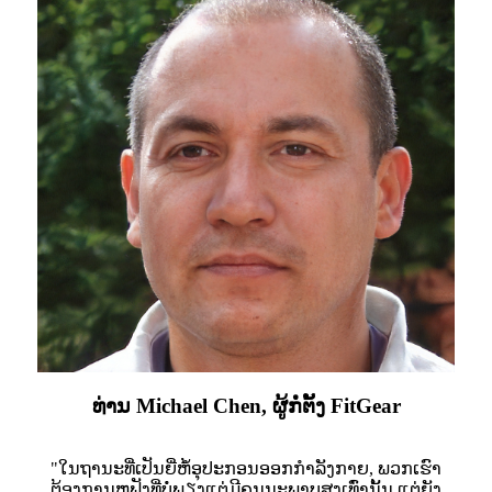
ທ່ານ Michael Chen, ຜູ້ກໍ່ຕັ້ງ FitGear
"ໃນຖານະທີ່ເປັນຍີ່ຫໍ້ອຸປະກອນອອກກຳລັງກາຍ, ພວກເຮົາ
ຕ້ອງການຫູຟັງທີ່ບໍ່ພຽງແຕ່ມີຄຸນນະພາບສູງເທົ່ານັ້ນ ແຕ່ຍັງ