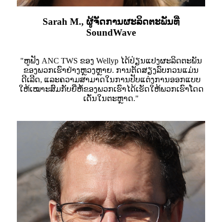
Sarah M., ຜູ້ຈັດການຜະລິດຕະພັນທີ່
SoundWave
"ຫູຟັງ ANC TWS ຂອງ Wellyp ໄດ້ປ່ຽນແປງຜະລິດຕະພັນ
ຂອງພວກເຮົາຢ່າງຫຼວງຫຼາຍ. ການຕັດສຽງລົບກວນແມ່ນ
ດີເລີດ, ແລະຄວາມສາມາດໃນການປັບແຕ່ງການອອກແບບ
ໃຫ້ເໝາະສົມກັບຍີ່ຫໍ້ຂອງພວກເຮົາໄດ້ເຮັດໃຫ້ພວກເຮົາໂດດ
ເດັ່ນໃນຕະຫຼາດ."