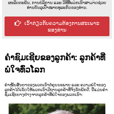
ຜະລິດຕະພັນ, ການບໍລິການ ແລະ ວິທີທີ່ພວກເຮົາສາມາດຊ່ວຍ
ທ່ານບັນລຸເປົ້າໝາຍທຸລະກິດຂອງທ່ານ.
ເວົ້າກ່ຽວກັບຄວາມຕ້ອງການສະເພາະ
ຂອງທ່ານ
ຄຳຊົມເຊີຍຂອງລູກຄ້າ: ລູກຄ້າທີ່
ພໍໃຈທົ່ວໂລກ
ຄຳໝັ້ນສັນຍາຂອງພວກເຮົາຕໍ່ຄຸນນະພາບ ແລະ ຄວາມພໍໃຈຂອງ
ລູກຄ້າໄດ້ເຮັດໃຫ້ພວກເຮົາມີຖານລູກຄ້າທີ່ຈົງຮັກພັກດີ. ນີ້ແມ່ນຄຳ
ຊົມເຊີຍບາງຢ່າງຈາກລູກຄ້າທີ່ພໍໃຈຂອງພວກເຮົາ: