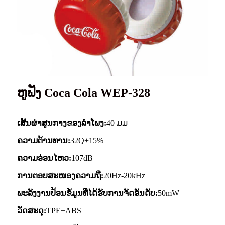
ຫູຟັງ Coca Cola WEP-328
ເສັ້ນຜ່າສູນກາງຂອງລຳໂພງ:
40 ມມ
ຄວາມຕ້ານທານ:
32Q+15%
ຄວາມອ່ອນໄຫວ:
107dB
ການຕອບສະໜອງຄວາມຖີ່:
20Hz-20kHz
ພະລັງງານປ້ອນຂໍ້ມູນທີ່ໄດ້ຮັບການຈັດອັນດັບ:
50mW
ວັດສະດຸ:
TPE+ABS