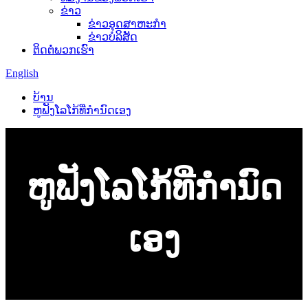
ຂ່າວ
ຂ່າວອຸດສາຫະກຳ
ຂ່າວບໍລິສັດ
ຕິດຕໍ່ພວກເຮົາ
English
ບ້ານ
ຫູຟັງໂລໂກ້ທີ່ກຳນົດເອງ
ຫູຟັງໂລໂກ້ທີ່ກຳນົດ
ເອງ