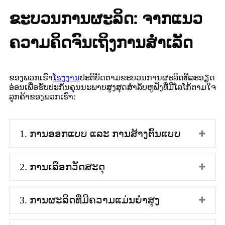
ຂະບວນການຜະລິດ: ຈາກແນວ
ຄວາມຄິດຈົນເຖິງການສຳເລັດ
ຂອງພວກເຮົາ
ໂຮງງານ
ປະຕິບັດຕາມຂະບວນການຜະລິດທີ່ລະອຽດ
ອ່ອນເພື່ອຮັບປະກັນຄຸນນະພາບສູງສຸດສຳລັບຫູຟັງທີ່ມີໂລໂກ້ຕາມໃຈ
ລູກຄ້າຂອງພວກເຮົາ:
1. ການອອກແບບ ແລະ ການສ້າງຕົ້ນແບບ
2. ການເລືອກວັດສະດຸ
3. ການຜະລິດທີ່ມີຄວາມແມ່ນຍໍາສູງ