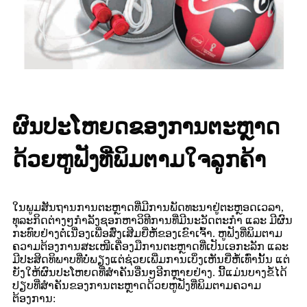
ຜົນປະໂຫຍດຂອງການຕະຫຼາດ
ດ້ວຍຫູຟັງທີ່ພິມຕາມໃຈລູກຄ້າ
ໃນພູມສັນຖານການຕະຫຼາດທີ່ມີການພັດທະນາຢູ່ຕະຫຼອດເວລາ,
ທຸລະກິດຕ່າງໆກຳລັງຊອກຫາວິທີການທີ່ມີນະວັດຕະກໍາ ແລະ ມີຜົນ
ກະທົບຢ່າງຕໍ່ເນື່ອງເພື່ອສົ່ງເສີມຍີ່ຫໍ້ຂອງເຂົາເຈົ້າ. ຫູຟັງທີ່ພິມຕາມ
ຄວາມຕ້ອງການສະເໜີເຄື່ອງມືການຕະຫຼາດທີ່ເປັນເອກະລັກ ແລະ
ມີປະສິດທິພາບທີ່ບໍ່ພຽງແຕ່ຊ່ວຍເພີ່ມການເບິ່ງເຫັນຍີ່ຫໍ້ເທົ່ານັ້ນ ແຕ່
ຍັງໃຫ້ຜົນປະໂຫຍດທີ່ສຳຄັນອື່ນໆອີກຫຼາຍຢ່າງ. ນີ້ແມ່ນບາງຂໍ້ໄດ້
ປຽບທີ່ສຳຄັນຂອງການຕະຫຼາດດ້ວຍຫູຟັງທີ່ພິມຕາມຄວາມ
ຕ້ອງການ: