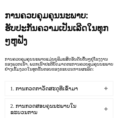
ການຄວບຄຸມຄຸນນະພາບ:
ຮັບປະກັນຄວາມເປັນເລີດໃນທຸກ
ໆຫູຟັງ
ການຄວບຄຸມຄຸນນະພາບແມ່ນບູລິມະສິດອັນດັບຕົ້ນໆຢູ່ໂຮງງານ
ຂອງພວກເຮົາ. ພວກເຮົາປະຕິບັດມາດຕະການຄວບຄຸມຄຸນນະພາບ
ຢ່າງເຂັ້ມງວດໃນທຸກຂັ້ນຕອນຂອງຂະບວນການຜະລິດ:
1. ການກວດກາວັດສະດຸທີ່ເຂົ້າມາ
2. ການກວດສອບຄຸນນະພາບໃນ
ຂະບວນການ