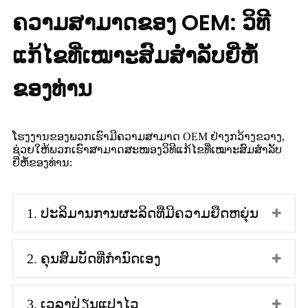
ຄວາມສາມາດຂອງ OEM: ວິທີ
ແກ້ໄຂທີ່ເໝາະສົມສຳລັບຍີ່ຫໍ້
ຂອງທ່ານ
ໂຮງງານຂອງພວກເຮົາມີຄວາມສາມາດ OEM ຢ່າງກວ້າງຂວາງ,
ຊ່ວຍໃຫ້ພວກເຮົາສາມາດສະໜອງວິທີແກ້ໄຂທີ່ເໝາະສົມສຳລັບ
ຍີ່ຫໍ້ຂອງທ່ານ:
1. ປະລິມານການຜະລິດທີ່ມີຄວາມຍືດຫຍຸ່ນ
2. ຄຸນສົມບັດທີ່ກຳນົດເອງ
3. ເວລາປ່ຽນແປງໄວ