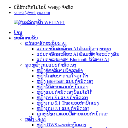
ບໍລິສັດເທັກໂນໂລຢີ Wellyp ຈຳກັດ
sales2@wellyp.com
ບ້ານ
ຜະລິດຕະພັນ
ແວ່ນຕາອັດສະລິຍະ AI
ແວ່ນຕາອັດສະລິຍະ AI ພ້ອມກ້ອງຖ່າຍຮູບ
ແວ່ນຕາອັດສະລິຍະ AI ພ້ອມໜ້າຈໍສະແດງຜົນ
ແວ່ນຕາແປພາສາ Bluetooth ໄຮ້ສາຍ AI
ຊຸດຫູຟັງເກມແບບກຳນົດເອງ
ຫູຟັງທີ່ທາສີຕາມໃຈລູກຄ້າ
ຫູຟັງໂຄສະນາຕາມໃຈລູກຄ້າ
ຫູຟັງ Bluetooth ແບບກຳນົດເອງ
ຫູຟັງໄຮ້ສາຍແບບກຳນົດເອງ
ຫູຟັງແບບກຳນົດເອງພ້ອມໂລໂກ້
ຫູຟັງການບິນແບບກຳນົດເອງ
ຫູຟັງເກມ 5.1 True ແບບກຳນົດເອງ
ຫູຟັງເກມ 7.1 ແບບກຳນົດເອງ
ຊຸດຫູຟັງເກມແບບມີສາຍແບບກຳນົດເອງ
ຫູຟັງ OEM
ຫູຟັງ OWS ແບບກຳນົດເອງ