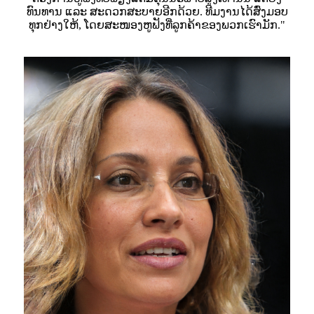
ທົນທານ ແລະ ສະດວກສະບາຍອີກດ້ວຍ. ທີມງານໄດ້ສົ່ງມອບ
ທຸກຢ່າງໃຫ້, ໂດຍສະໜອງຫູຟັງທີ່ລູກຄ້າຂອງພວກເຮົາມັກ."