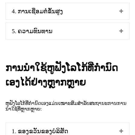
4. ການເຊື່ອມຕໍ່ຂັ້ນສູງ
5. ຄວາມທົນທານ
ການນຳໃຊ້ຫູຟັງໂລໂກ້ທີ່ກຳນົດ
ເອງໄດ້ຢ່າງຫຼາກຫຼາຍ
ຫູຟັງໂລໂກ້ທີ່ກຳນົດເອງແມ່ນເໝາະສົມສຳລັບສະຖານະການການ
ນຳໃຊ້ທີ່ຫຼາກຫຼາຍ:
1. ຂອງຂວັນຂອງບໍລິສັດ