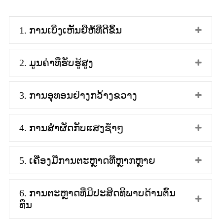
1. ການເບິ່ງເຫັນຍີ່ຫໍ້ທີ່ດີຂຶ້ນ
2. ມູນຄ່າທີ່ຮັບຮູ້ສູງ
3. ການອຸທອນຢ່າງກວ້າງຂວາງ
4. ການສຳຜັດກັບແສງຊ້ຳໆ
5. ເຄື່ອງມືການຕະຫຼາດທີ່ຫຼາກຫຼາຍ
6. ການຕະຫຼາດທີ່ມີປະສິດທິພາບດ້ານຕົ້ນ
ທຶນ