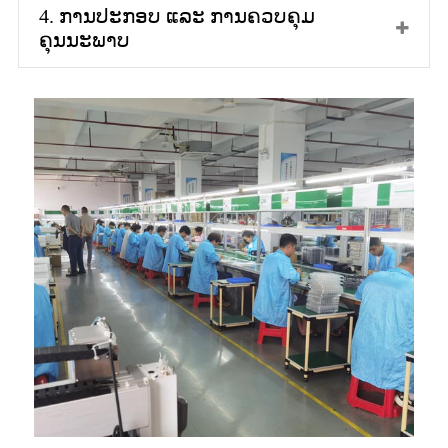
4. ການປະກອບ ແລະ ການຄວບຄຸມ
ຄຸນນະພາບ