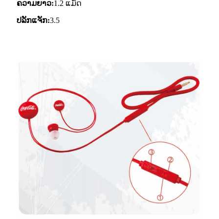
ຄວາມຍາວ:
1.2 ແມັດ
ປລັກແຈັກ:
3.5