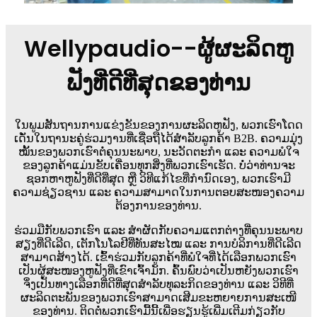
Wellypaudio--ຜູ້ຜະລິດຫູ
ຟັງທີ່ດີທີ່ສຸດຂອງທ່ານ
ໃນພູມສັນຖານການແຂ່ງຂັນຂອງການຜະລິດຫູຟັງ, ພວກເຮົາໂດດ
ເດັ່ນໃນຖານະຄູ່ຮ່ວມງານທີ່ເຊື່ອຖືໄດ້ສຳລັບລູກຄ້າ B2B. ຄວາມມຸ່ງ
ໝັ້ນຂອງພວກເຮົາຕໍ່ຄຸນນະພາບ, ນະວັດຕະກໍາ ແລະ ຄວາມພໍໃຈ
ຂອງລູກຄ້າແມ່ນຂັບເຄື່ອນທຸກສິ່ງທີ່ພວກເຮົາເຮັດ. ບໍ່ວ່າທ່ານຈະ
ຊອກຫາຫູຟັງທີ່ດີທີ່ສຸດ ຫຼື ວິທີແກ້ໄຂທີ່ກຳນົດເອງ, ພວກເຮົາມີ
ຄວາມຊ່ຽວຊານ ແລະ ຄວາມສາມາດໃນການຕອບສະໜອງຄວາມ
ຕ້ອງການຂອງທ່ານ.
ຮ່ວມມືກັບພວກເຮົາ ແລະ ສຳຜັດກັບຄວາມແຕກຕ່າງທີ່ຄຸນນະພາບ
ສຽງທີ່ດີເລີດ, ເຕັກໂນໂລຢີທີ່ທັນສະໄໝ ແລະ ການບໍລິການທີ່ດີເລີດ
ສາມາດສ້າງໄດ້. ເຂົ້າຮ່ວມກັບລູກຄ້າທີ່ພໍໃຈທີ່ໄດ້ເລືອກພວກເຮົາ
ເປັນຜູ້ສະໜອງຫູຟັງທີ່ເຂົາເຈົ້າມັກ. ຄົ້ນພົບວ່າເປັນຫຍັງພວກເຮົາ
ຈຶ່ງເປັນທາງເລືອກທີ່ດີທີ່ສຸດສຳລັບທຸລະກິດຂອງທ່ານ ແລະ ວິທີທີ່
ຜະລິດຕະພັນຂອງພວກເຮົາສາມາດເສີມຂະຫຍາຍການສະເໜີ
ຂອງທ່ານ. ຕິດຕໍ່ພວກເຮົາມື້ນີ້ເພື່ອຮຽນຮູ້ເພີ່ມເຕີມກ່ຽວກັບ