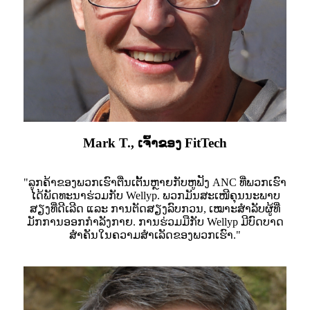
Mark T., ເຈົ້າຂອງ FitTech
"ລູກຄ້າຂອງພວກເຮົາຕື່ນເຕັ້ນຫຼາຍກັບຫູຟັງ ANC ທີ່ພວກເຮົາ
ໄດ້ພັດທະນາຮ່ວມກັບ Wellyp. ພວກມັນສະເໜີຄຸນນະພາບ
ສຽງທີ່ດີເລີດ ແລະ ການຕັດສຽງລົບກວນ, ເໝາະສຳລັບຜູ້ທີ່
ມັກການອອກກຳລັງກາຍ. ການຮ່ວມມືກັບ Wellyp ມີບົດບາດ
ສຳຄັນໃນຄວາມສຳເລັດຂອງພວກເຮົາ."