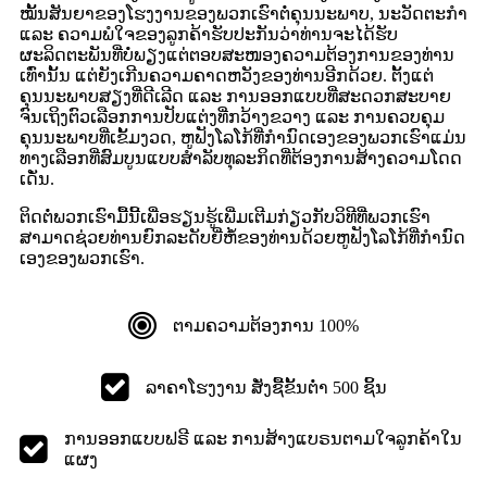
ໝັ້ນສັນຍາຂອງໂຮງງານຂອງພວກເຮົາຕໍ່ຄຸນນະພາບ, ນະວັດຕະກຳ
ແລະ ຄວາມພໍໃຈຂອງລູກຄ້າຮັບປະກັນວ່າທ່ານຈະໄດ້ຮັບ
ຜະລິດຕະພັນທີ່ບໍ່ພຽງແຕ່ຕອບສະໜອງຄວາມຕ້ອງການຂອງທ່ານ
ເທົ່ານັ້ນ ແຕ່ຍັງເກີນຄວາມຄາດຫວັງຂອງທ່ານອີກດ້ວຍ. ຕັ້ງແຕ່
ຄຸນນະພາບສຽງທີ່ດີເລີດ ແລະ ການອອກແບບທີ່ສະດວກສະບາຍ
ຈົນເຖິງຕົວເລືອກການປັບແຕ່ງທີ່ກວ້າງຂວາງ ແລະ ການຄວບຄຸມ
ຄຸນນະພາບທີ່ເຂັ້ມງວດ, ຫູຟັງໂລໂກ້ທີ່ກຳນົດເອງຂອງພວກເຮົາແມ່ນ
ທາງເລືອກທີ່ສົມບູນແບບສຳລັບທຸລະກິດທີ່ຕ້ອງການສ້າງຄວາມໂດດ
ເດັ່ນ.
ຕິດຕໍ່ພວກເຮົາມື້ນີ້ເພື່ອຮຽນຮູ້ເພີ່ມເຕີມກ່ຽວກັບວິທີທີ່ພວກເຮົາ
ສາມາດຊ່ວຍທ່ານຍົກລະດັບຍີ່ຫໍ້ຂອງທ່ານດ້ວຍຫູຟັງໂລໂກ້ທີ່ກຳນົດ
ເອງຂອງພວກເຮົາ.
ຕາມຄວາມຕ້ອງການ 100%
ລາຄາໂຮງງານ ສັ່ງຊື້ຂັ້ນຕ່ຳ 500 ຊິ້ນ
ການອອກແບບຟຣີ ແລະ ການສ້າງແບຣນຕາມໃຈລູກຄ້າໃນ
ແຜງ