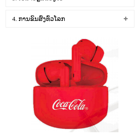
4. ການຂົນສົ່ງທົ່ວໂລກ