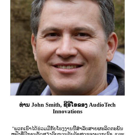
ທ່ານ John Smith, ຊີອີໂອຂອງ AudioTech
Innovations
"ພວກເຮົາໄດ້ຮ່ວມມືກັບໂຮງງານນີ້ສຳລັບສາຍຜະລິດຕະພັນ
ຫູຟັງທີ່ມີການຕັດສຽງລົບກວນລຸ້ນລ້າສຸດຂອງພວກເຮົາ, ແລະ