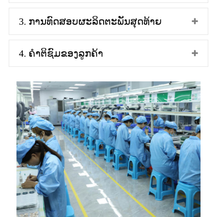
3. ການທົດສອບຜະລິດຕະພັນສຸດທ້າຍ
4. ຄຳຕິຊົມຂອງລູກຄ້າ