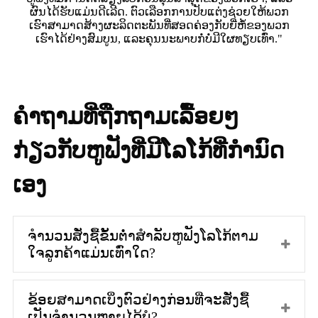
ຜົນໄດ້ຮັບແມ່ນດີເລີດ. ຕົວເລືອກການປັບແຕ່ງຊ່ວຍໃຫ້ພວກ
ເຮົາສາມາດສ້າງຜະລິດຕະພັນທີ່ສອດຄ່ອງກັບຍີ່ຫໍ້ຂອງພວກ
ເຮົາໄດ້ຢ່າງສົມບູນ, ແລະຄຸນນະພາບກໍ່ບໍ່ມີໃຜທຽບເທົ່າ."
ຄຳຖາມທີ່ຖືກຖາມເລື້ອຍໆ
ກ່ຽວກັບຫູຟັງທີ່ມີໂລໂກ້ທີ່ກຳນົດ
ເອງ
ຈຳນວນສັ່ງຊື້ຂັ້ນຕ່ຳສຳລັບຫູຟັງໂລໂກ້ຕາມ
ໃຈລູກຄ້າແມ່ນເທົ່າໃດ?
ຂ້ອຍສາມາດເບິ່ງຕົວຢ່າງກ່ອນທີ່ຈະສັ່ງຊື້
ເປັນຈຳນວນຫຼາຍໄດ້ບໍ?