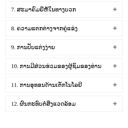
7. ສະມາຄົມຍີ່ຫໍ້ໃນທາງບວກ
8. ຄວາມແຕກຕ່າງຈາກຄູ່ແຂ່ງ
9. ການປັບແຕ່ງງ່າຍ
10. ການມີສ່ວນຮ່ວມຂອງຜູ້ຊົມຂອງທ່ານ
11. ການອຸທອນດ້ານເຕັກໂນໂລຢີ
12. ຜົນກະທົບຕໍ່ສິ່ງແວດລ້ອມ