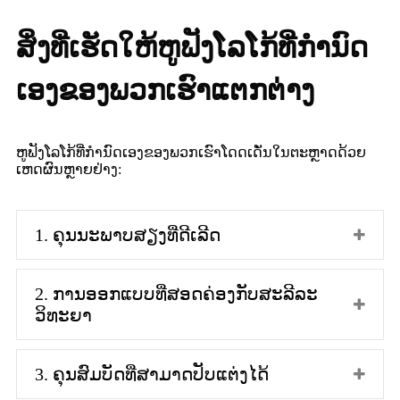
ສິ່ງທີ່ເຮັດໃຫ້ຫູຟັງໂລໂກ້ທີ່ກຳນົດ
ເອງຂອງພວກເຮົາແຕກຕ່າງ
ຫູຟັງໂລໂກ້ທີ່ກຳນົດເອງຂອງພວກເຮົາໂດດເດັ່ນໃນຕະຫຼາດດ້ວຍ
ເຫດຜົນຫຼາຍຢ່າງ:
1. ຄຸນນະພາບສຽງທີ່ດີເລີດ
2. ການອອກແບບທີ່ສອດຄ່ອງກັບສະລີລະ
ວິທະຍາ
3. ຄຸນສົມບັດທີ່ສາມາດປັບແຕ່ງໄດ້