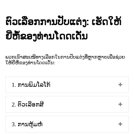
ຕົວເລືອກການປັບແຕ່ງ: ເຮັດໃຫ້
ຍີ່ຫໍ້ຂອງທ່ານໂດດເດັ່ນ
ພວກເຮົາສະເໜີທາງເລືອກໃນການປັບແຕ່ງທີ່ຫຼາກຫຼາຍເພື່ອຊ່ວຍ
ໃຫ້ຍີ່ຫໍ້ຂອງທ່ານໂດດເດັ່ນ:
1. ການພິມໂລໂກ້
2. ຕົວເລືອກສີ
3. ການຫຸ້ມຫໍ່