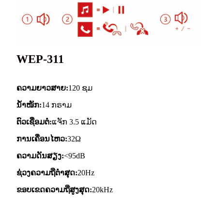
WEP-311
ຄວາມຍາວສາຍ:
120 ຊມ
ນ້ຳໜັກ:
14 ກຣາມ
ຕົວເຊື່ອມຕໍ່:
ແຈັກ 3.5 ແມັດ
ການເຄື່ອນໄຫວ:
32Ω
ຄວາມດັນສຽງ:
<95dB
ຊ່ວງຄວາມຖີ່ຕໍ່າສຸດ:
20Hz
ຂອບເຂດຄວາມຖີ່ສູງສຸດ:
20kHz