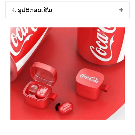
4. ອຸປະກອນເສີມ