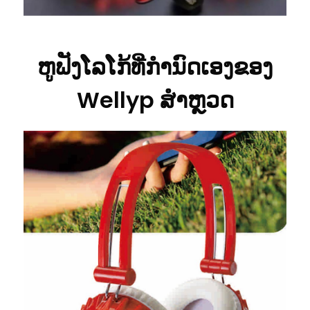
ຫູຟັງໂລໂກ້ທີ່ກຳນົດເອງຂອງ
Wellyp ສຳຫຼວດ