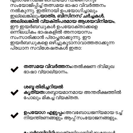
സംയോജിപ്പിച്ച് തത്സമയ ഭാഷാ വിവർത്തനം
നൽകുന്നു. ഇതിനായി ഉപയോഗിച്ചാലും
ഇല്ലെങ്കിലും
യാത്ര, ബിസിനസ് ചർച്ചകൾ,
അല്ലെങ്കിൽ വ്യക്തിപരമായ ആശയവിനിമയം
,
ഈ ഇയർബഡുകൾ ഉപയോക്താക്കളെ
ഒന്നിലധികം ഭാഷകളിൽ അനായാസം
സംസാരിക്കാൻ പ്രാപ്തരാക്കുന്നു. ഈ
ഇയർബഡുകളെ ഒഴിച്ചുകൂടാനാവാത്തതാക്കുന്ന
പ്രധാന സവിശേഷതകൾ ഇതാ:
തത്സമയ വിവർത്തനം:
തൽക്ഷണ ദ്വിമുഖ
ഭാഷാ വ്യാഖ്യാനം.
ശബ്ദ തിരിച്ചറിയൽ
കൃത്യത:
ശബ്ദായമാനമായ അന്തരീക്ഷത്തിൽ
പോലും മികച്ച വ്യക്തത.
ഉപയോഗ എളുപ്പം:
അവബോധജന്യമായ ടച്ച്
നിയന്ത്രണങ്ങളും ആപ്പ് സംയോജനങ്ങളും.
പോർട്ടബിലിറ്റി:
യാത്രയിലായിരിക്കുമ്പോൾ