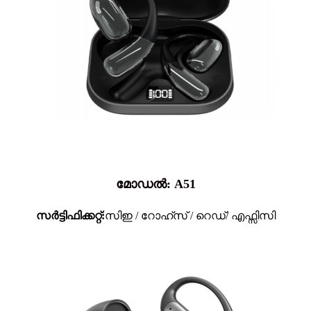
മോഡൽ: A51
സർട്ടിഫിക്കറ്റ്:
സിഇ / റോഹ്സ് / റെഡ്/ എഫ്സിസി