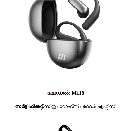
മോഡൽ: M118
സർട്ടിഫിക്കറ്റ്:
സിഇ / റോഹ്സ് / റെഡ്/ എഫ്സിസി