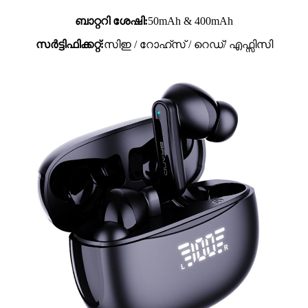
ബാറ്ററി ശേഷി:
50mAh & 400mAh
സർട്ടിഫിക്കറ്റ്:
സിഇ / റോഹ്സ് / റെഡ്/ എഫ്സിസി