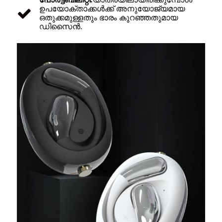
ഉപയോക്താക്കൾക്ക് അനുയോജ്യമായ
ഒതുക്കമുള്ളതും ഭാരം കുറഞ്ഞതുമായ
ഡിസൈൻ.