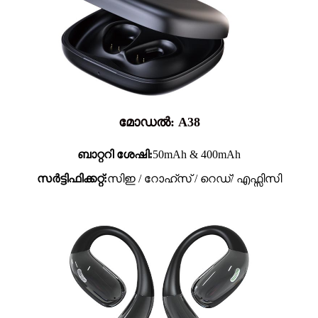
മോഡൽ: A38
ബാറ്ററി ശേഷി:
50mAh & 400mAh
സർട്ടിഫിക്കറ്റ്:
സിഇ / റോഹ്സ് / റെഡ്/ എഫ്സിസി