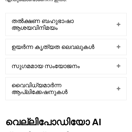
തൽക്ഷണ ബഹുഭാഷാ
ആശയവിനിമയം
ഉയർന്ന കൃത്യത ലെവലുകൾ
സുഗമമായ സംയോജനം
വൈവിധ്യമാർന്ന
ആപ്ലിക്കേഷനുകൾ
വെല്ലിപോഡിയോ AI