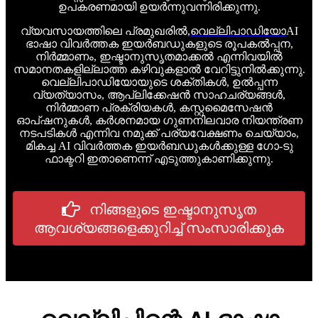
ഉപകരണമായി ഉയർന്നുവന്നിരിക്കുന്നു.
വ്യവസായത്തിലെ പ്രമുഖരിൽ,
വെല്ലിപാഡിയോ
AI
ഭാഷാ വിവർത്തക ഇയർബഡുകളുടെ രൂപകൽപ്പന,
നിർമ്മാണം, ഇഷ്ടാനുസൃതമാക്കൽ എന്നിവയിൽ
സമാനതകളില്ലാത്ത കഴിവുകളാൽ വേറിട്ടുനിൽക്കുന്നു.
വെല്ലിപാഡിയോയുടെ ശക്തികൾ, ഉൽപ്പന്ന
വ്യത്യാസം, ആപ്ലിക്കേഷൻ സാഹചര്യങ്ങൾ,
നിർമ്മാണ പ്രക്രിയകൾ, കസ്റ്റമൈസേഷൻ
ഓപ്ഷനുകൾ, കർശനമായ ഗുണനിലവാര നിയന്ത്രണ
നടപടികൾ എന്നിവ നമുക്ക് പര്യവേക്ഷണം ചെയ്യാം,
മികച്ച AI വിവർത്തക ഇയർബഡുകൾക്കുള്ള ഗോ-ടു
ഫാക്ടറി ഇതാണെന്ന് എടുത്തുകാണിക്കുന്നു.
നിങ്ങളുടെ ഇഷ്ടാനുസൃത
ആവശ്യങ്ങളെക്കുറിച്ച് സംസാരിക്കുക