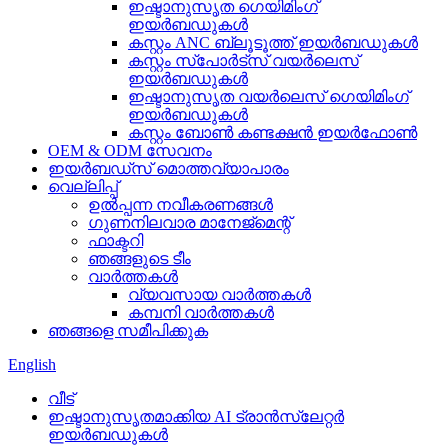
ഇഷ്ടാനുസൃത ഗെയിമിംഗ്
ഇയർബഡുകൾ
കസ്റ്റം ANC ബ്ലൂടൂത്ത് ഇയർബഡുകൾ
കസ്റ്റം സ്‌പോർട്‌സ് വയർലെസ്
ഇയർബഡുകൾ
ഇഷ്ടാനുസൃത വയർലെസ് ഗെയിമിംഗ്
ഇയർബഡുകൾ
കസ്റ്റം ബോൺ കണ്ടക്ഷൻ ഇയർഫോൺ
OEM & ODM സേവനം
ഇയർബഡ്‌സ് മൊത്തവ്യാപാരം
വെല്ലിപ്പ്
ഉൽപ്പന്ന നവീകരണങ്ങൾ
ഗുണനിലവാര മാനേജ്മെന്റ്
ഫാക്ടറി
ഞങ്ങളുടെ ടീം
വാർത്തകൾ
വ്യവസായ വാർത്തകൾ
കമ്പനി വാർത്തകൾ
ഞങ്ങളെ സമീപിക്കുക
English
വീട്
ഇഷ്ടാനുസൃതമാക്കിയ AI ട്രാൻസ്ലേറ്റർ
ഇയർബഡുകൾ