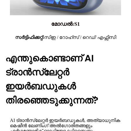
മോഡൽ:S1
സർട്ടിഫിക്കറ്റ്:
സിഇ / റോഹ്സ് / റെഡ്/ എഫ്സിസി
എന്തുകൊണ്ടാണ് AI
ട്രാൻസ്ലേറ്റർ
ഇയർബഡുകൾ
തിരഞ്ഞെടുക്കുന്നത്?
AI ട്രാൻസ്ലേറ്റർ ഇയർബഡുകൾ, അത്യാധുനിക
മെഷീൻ ലേണിംഗ് അൽഗോരിതങ്ങളും
എർഗണോമിക് ഓഡിയോ ഡിസൈനും