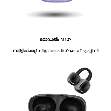
മോഡൽ: M127
സർട്ടിഫിക്കറ്റ്:
സിഇ / റോഹ്സ് / റെഡ്/ എഫ്സിസി