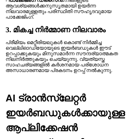
- പാക്കേജിംഗ് ഡിസൈൻ:
നിങ്ങളുടെ
ആവശ്യങ്ങൾക്കനുസൃതമായി ഉയർന്ന
നിലവാരമുള്ളതും പരിസ്ഥിതി സൗഹൃദവുമായ
പാക്കേജിംഗ്.
3. മികച്ച നിർമ്മാണ നിലവാരം
പ്രീമിയം മെറ്റീരിയലുകൾ കൊണ്ട് നിർമ്മിച്ച
വെല്ലിഓഡിയോയുടെ ഇയർബഡുകൾ ഈട്
ഉറപ്പാക്കുകയും മിനുസമാർന്ന സൗന്ദര്യാത്മകത
നിലനിർത്തുകയും ചെയ്യുന്നു. വ്യത്യസ്ത
സാഹചര്യങ്ങളിൽ കർശനമായ പരിശോധന
അസാധാരണമായ പ്രകടനം ഉറപ്പ് നൽകുന്നു.
AI ട്രാൻസ്ലേറ്റർ
ഇയർബഡുകൾക്കായുള്ള
ആപ്ലിക്കേഷൻ