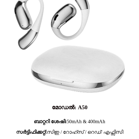
മോഡൽ: A50
ബാറ്ററി ശേഷി:
50mAh & 400mAh
സർട്ടിഫിക്കറ്റ്:
സിഇ / റോഹ്സ് / റെഡ്/ എഫ്സിസി