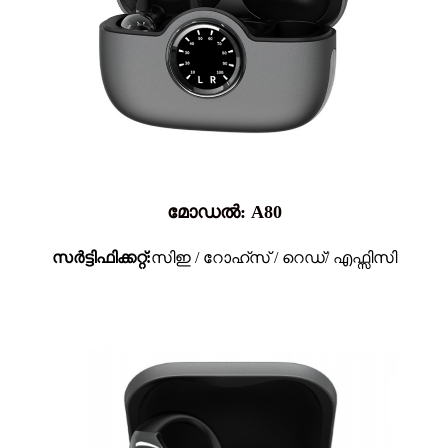
മോഡൽ: A80
സർട്ടിഫിക്കറ്റ്:
സിഇ / റോഹ്സ് / റെഡ്/ എഫ്സിസി