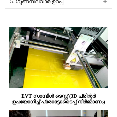
5. ഗുണനിലവാര ഉറപ്പ്
EVT സാമ്പിൾ ടെസ്റ്റ് (3D പ്രിന്റർ
ഉപയോഗിച്ച് പ്രോട്ടോടൈപ്പ് നിർമ്മാണം)