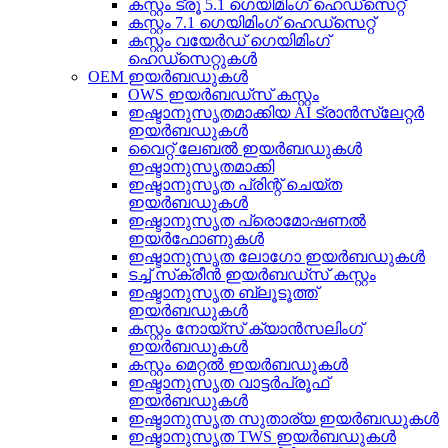
കസ്റ്റം ട്രൂ 5.1 ഗെയിമിംഗ് ഹെഡ്‌സെറ്റ്
കസ്റ്റം 7.1 ഗെയിമിംഗ് ഹെഡ്‌സെറ്റ്
കസ്റ്റം വയേർഡ് ഗെയിമിംഗ്
ഹെഡ്‌സെറ്റുകൾ
OEM ഇയർബഡുകൾ
OWS ഇയർബഡ്‌സ് കസ്റ്റം
ഇഷ്ടാനുസൃതമാക്കിയ AI ട്രാൻസ്ലേറ്റർ
ഇയർബഡുകൾ
വൈറ്റ് ലേബൽ ഇയർബഡുകൾ
ഇഷ്ടാനുസൃതമാക്കി
ഇഷ്ടാനുസൃത പ്രിന്റ് ചെയ്ത
ഇയർബഡുകൾ
ഇഷ്ടാനുസൃത പ്രൊമോഷണൽ
ഇയർഫോണുകൾ
ഇഷ്ടാനുസൃത ലോഗോ ഇയർബഡുകൾ
ടച്ച് സ്‌ക്രീൻ ഇയർബഡ്‌സ് കസ്റ്റം
ഇഷ്ടാനുസൃത ബ്ലൂടൂത്ത്
ഇയർബഡുകൾ
കസ്റ്റം നോയ്‌സ് ക്യാൻസലിംഗ്
ഇയർബഡുകൾ
കസ്റ്റം മെറ്റൽ ഇയർബഡുകൾ
ഇഷ്ടാനുസൃത വാട്ടർപ്രൂഫ്
ഇയർബഡുകൾ
ഇഷ്ടാനുസൃത സുതാര്യ ഇയർബഡുകൾ
ഇഷ്ടാനുസൃത TWS ഇയർബഡുകൾ