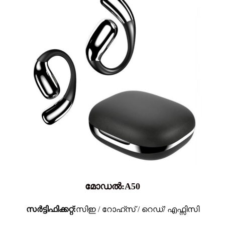
മോഡൽ:A50
സർട്ടിഫിക്കറ്റ്:
സിഇ / റോഹ്സ് / റെഡ്/ എഫ്സിസി