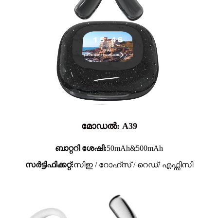
മോഡൽ: A39
ബാറ്ററി ശേഷി:
50mAh&500mAh
സർട്ടിഫിക്കറ്റ്:
സിഇ / റോഹ്സ് / റെഡ്/ എഫ്സിസി