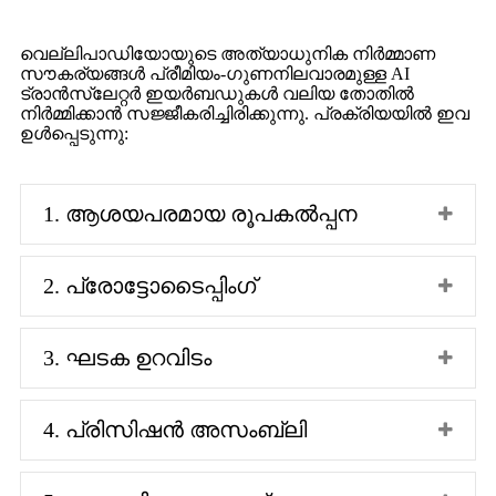
വെല്ലിപാഡിയോയുടെ അത്യാധുനിക നിർമ്മാണ
സൗകര്യങ്ങൾ പ്രീമിയം-ഗുണനിലവാരമുള്ള AI
ട്രാൻസ്ലേറ്റർ ഇയർബഡുകൾ വലിയ തോതിൽ
നിർമ്മിക്കാൻ സജ്ജീകരിച്ചിരിക്കുന്നു. പ്രക്രിയയിൽ ഇവ
ഉൾപ്പെടുന്നു:
1. ആശയപരമായ രൂപകൽപ്പന
2. പ്രോട്ടോടൈപ്പിംഗ്
3. ഘടക ഉറവിടം
4. പ്രിസിഷൻ അസംബ്ലി