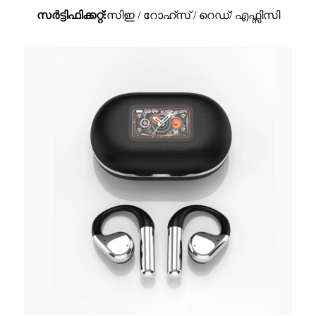
സർട്ടിഫിക്കറ്റ്:
സിഇ / റോഹ്സ് / റെഡ്/ എഫ്സിസി