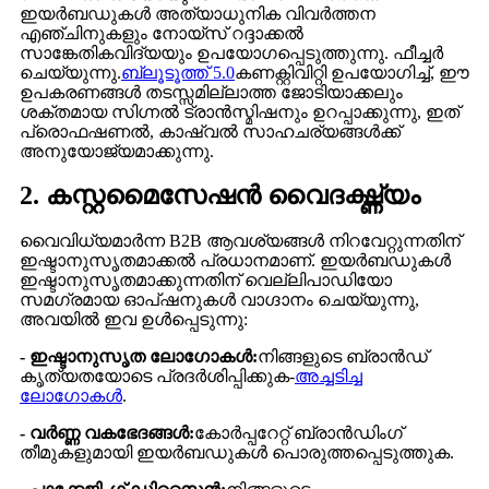
ഇയർബഡുകൾ അത്യാധുനിക വിവർത്തന
എഞ്ചിനുകളും നോയ്‌സ് റദ്ദാക്കൽ
സാങ്കേതികവിദ്യയും ഉപയോഗപ്പെടുത്തുന്നു. ഫീച്ചർ
ചെയ്യുന്നു.
ബ്ലൂടൂത്ത് 5.0
കണക്റ്റിവിറ്റി ഉപയോഗിച്ച്, ഈ
ഉപകരണങ്ങൾ തടസ്സമില്ലാത്ത ജോടിയാക്കലും
ശക്തമായ സിഗ്നൽ ട്രാൻസ്മിഷനും ഉറപ്പാക്കുന്നു, ഇത്
പ്രൊഫഷണൽ, കാഷ്വൽ സാഹചര്യങ്ങൾക്ക്
അനുയോജ്യമാക്കുന്നു.
2. കസ്റ്റമൈസേഷൻ വൈദഗ്ദ്ധ്യം
വൈവിധ്യമാർന്ന B2B ആവശ്യങ്ങൾ നിറവേറ്റുന്നതിന്
ഇഷ്ടാനുസൃതമാക്കൽ പ്രധാനമാണ്. ഇയർബഡുകൾ
ഇഷ്ടാനുസൃതമാക്കുന്നതിന് വെല്ലിപാഡിയോ
സമഗ്രമായ ഓപ്ഷനുകൾ വാഗ്ദാനം ചെയ്യുന്നു,
അവയിൽ ഇവ ഉൾപ്പെടുന്നു:
- ഇഷ്ടാനുസൃത ലോഗോകൾ:
നിങ്ങളുടെ ബ്രാൻഡ്
കൃത്യതയോടെ പ്രദർശിപ്പിക്കുക-
അച്ചടിച്ച
ലോഗോകൾ
.
- വർണ്ണ വകഭേദങ്ങൾ:
കോർപ്പറേറ്റ് ബ്രാൻഡിംഗ്
തീമുകളുമായി ഇയർബഡുകൾ പൊരുത്തപ്പെടുത്തുക.