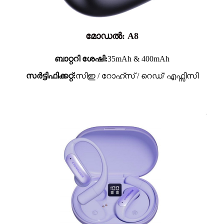
മോഡൽ: A8
ബാറ്ററി ശേഷി:
35mAh & 400mAh
സർട്ടിഫിക്കറ്റ്:
സിഇ / റോഹ്സ് / റെഡ്/ എഫ്സിസി