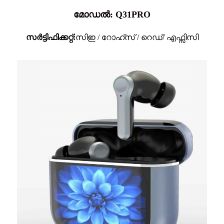
മോഡൽ: Q31PRO
സർട്ടിഫിക്കറ്റ്:
സിഇ / റോഹ്സ് / റെഡ്/ എഫ്സിസി