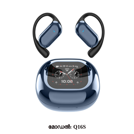
മോഡൽ: Q16S