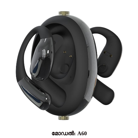
മോഡൽ: A60