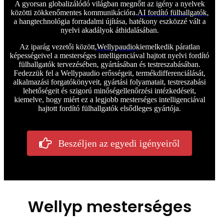
A gyorsan globalizálódó világban megnőtt az igény a nyelvek
közötti zökkenőmentes kommunikációra.
AI fordító fülhallgatók
,
a hangtechnológia forradalmi újítása, hatékony eszközzé vált a
nyelvi akadályok áthidalásában.
Az iparág vezetői között,
Wellypaudio
kiemelkedik páratlan
képességeivel a mesterséges intelligenciával hajtott nyelvi fordító
fülhallgatók tervezésében, gyártásában és testreszabásában.
Fedezzük fel a Wellypaudio erősségeit, termékdifferenciálását,
alkalmazási forgatókönyveit, gyártási folyamatait, testreszabási
lehetőségeit és szigorú minőségellenőrzési intézkedéseit,
kiemelve, hogy miért ez a legjobb mesterséges intelligenciával
hajtott fordító fülhallgatók elsődleges gyártója.
Beszéljen az egyedi igényeiről
Wellyp mesterséges