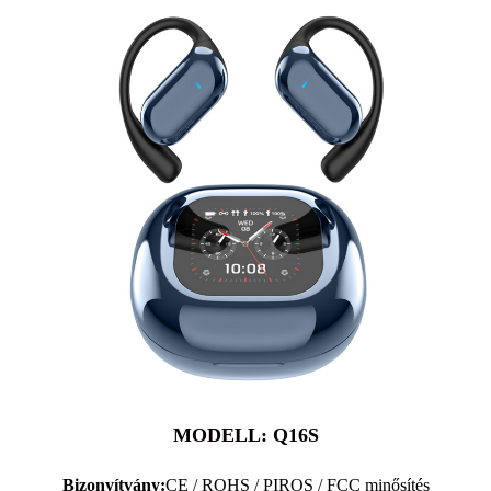
MODELL: Q16S
Bizonyítvány:
CE / ROHS / PIROS / FCC minősítés