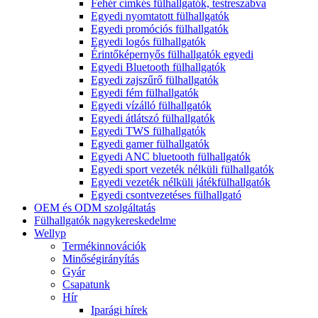
Fehér címkés fülhallgatók, testreszabva
Egyedi nyomtatott fülhallgatók
Egyedi promóciós fülhallgatók
Egyedi logós fülhallgatók
Érintőképernyős fülhallgatók egyedi
Egyedi Bluetooth fülhallgatók
Egyedi zajszűrő fülhallgatók
Egyedi fém fülhallgatók
Egyedi vízálló fülhallgatók
Egyedi átlátszó fülhallgatók
Egyedi TWS fülhallgatók
Egyedi gamer fülhallgatók
Egyedi ANC bluetooth fülhallgatók
Egyedi sport vezeték nélküli fülhallgatók
Egyedi vezeték nélküli játékfülhallgatók
Egyedi csontvezetéses fülhallgató
OEM és ODM szolgáltatás
Fülhallgatók nagykereskedelme
Wellyp
Termékinnovációk
Minőségirányítás
Gyár
Csapatunk
Hír
Iparági hírek