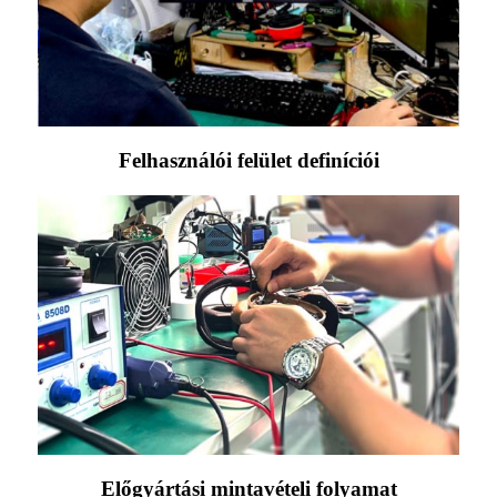
Felhasználói felület definíciói
Előgyártási mintavételi folyamat