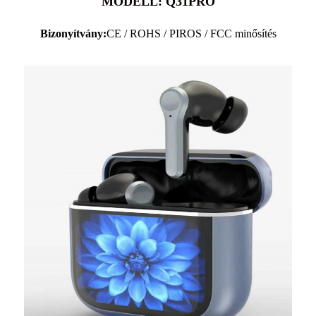
MODELL: Q31PRO
Bizonyítvány:
CE / ROHS / PIROS / FCC minősítés