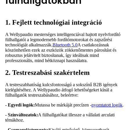
fülhallgatókban
1. Fejlett technológiai integráció
A Wellypaudio mesterséges intelligenciával hajtott nyelvfordító
fülhallgatói a legmodernebb fordítómotorokat és zajszűrési
technológiát alkalmazzák.
Bluetooth 5.0
A csatlakozásnak
köszönhetően ezek az eszközök zökkenőmentes párosítást és
robusztus jelátvitelt biztosítanak, így ideálisak mind
professzionális, mind hétköznapi használatra.
2. Testreszabási szakértelem
A testreszabhatóság kulcsfontosságú a sokszínű B2B igények
kielégítéséhez. A Wellypaudio átfogó lehetőségeket kínál a
fülhallgatók testreszabásához, beleértve:
- Egyedi logók:
Mutassa be márkáját precízen -
nyomtatott logók
.
- Színváltozatok:
A fülhallgatókat illessze a vállalati arculati
témákhoz.
- Csomagolástervezés:
Kiváló minőségű, környezetbarát