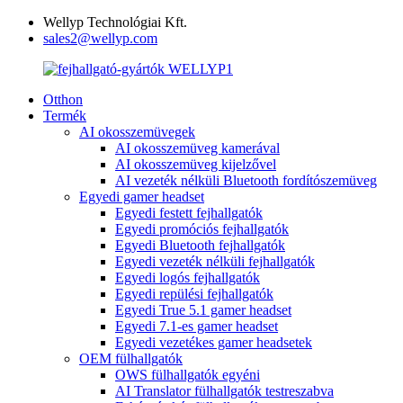
Wellyp Technológiai Kft.
sales2@wellyp.com
Otthon
Termék
AI okosszemüvegek
AI okosszemüveg kamerával
AI okosszemüveg kijelzővel
AI vezeték nélküli Bluetooth fordítószemüveg
Egyedi gamer headset
Egyedi festett fejhallgatók
Egyedi promóciós fejhallgatók
Egyedi Bluetooth fejhallgatók
Egyedi vezeték nélküli fejhallgatók
Egyedi logós fejhallgatók
Egyedi repülési fejhallgatók
Egyedi True 5.1 gamer headset
Egyedi 7.1-es gamer headset
Egyedi vezetékes gamer headsetek
OEM fülhallgatók
OWS fülhallgatók egyéni
AI Translator fülhallgatók testreszabva