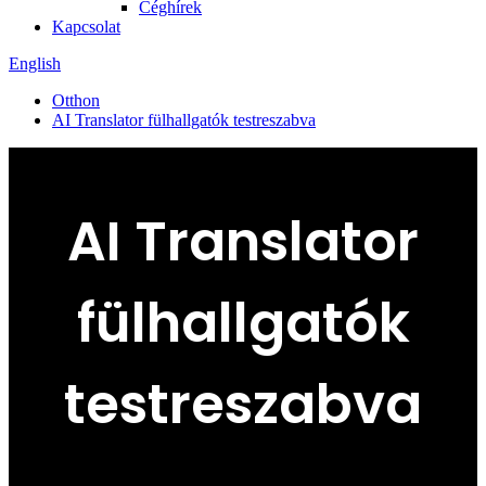
Céghírek
Kapcsolat
English
Otthon
AI Translator fülhallgatók testreszabva
AI Translator
fülhallgatók
testreszabva