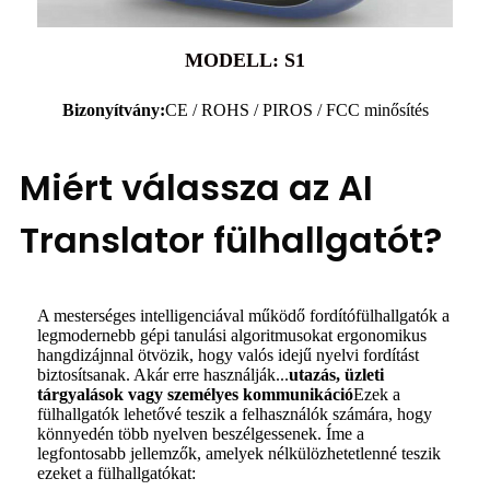
MODELL: S1
Bizonyítvány:
CE / ROHS / PIROS / FCC minősítés
Miért válassza az AI
Translator fülhallgatót?
A mesterséges intelligenciával működő fordítófülhallgatók a
legmodernebb gépi tanulási algoritmusokat ergonomikus
hangdizájnnal ötvözik, hogy valós idejű nyelvi fordítást
biztosítsanak. Akár erre használják...
utazás, üzleti
tárgyalások vagy személyes kommunikáció
Ezek a
fülhallgatók lehetővé teszik a felhasználók számára, hogy
könnyedén több nyelven beszélgessenek. Íme a
legfontosabb jellemzők, amelyek nélkülözhetetlenné teszik
ezeket a fülhallgatókat: