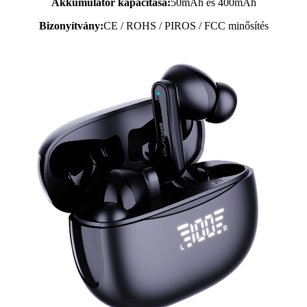
Akkumulátor kapacitása:
50mAh és 400mAh
Bizonyítvány:
CE / ROHS / PIROS / FCC minősítés