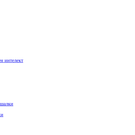
ен интелект
ушалки
ки