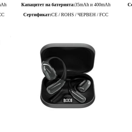
mAh
Капацитет на батерията:
35mAh и 400mAh
С
CC
Сертификат:
CE / ROHS / ЧЕРВЕН / FCC