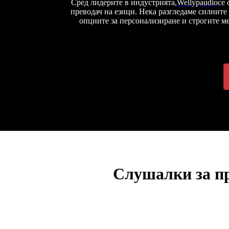
Сред лидерите в индустрията,
Wellypaudio
се 
преводач на езици. Нека разгледаме силните
опциите за персонализиране и строгите ме
Слушалки за пр