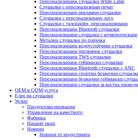
Персонализирани слушалки White Lable
Слушалки с персонализиран печат
Персонализирани рекламни слушалки
Слушалки с персонализирано лого
Слушалки с тъчскрийн, персонализирани
Персонализирани Bluetooth слушалки
Персонализирани слушалки с шумопотискане
Метални слушалки по поръчка
Персонализирани водоустойчиви слушалки
Персонализирани прозрачни слушалки
Персонализирани TWS слушалки
Персонализирани геймърски слушалки
Персонализирани Bluetooth слушалки с ANC
Персонализирани спортни безжични слушалк
Персонализирани безжични геймърски слуша
Персонализирани слушалки за костна провод
OEM и ODM услуга
Едро на слушалки
Уелип
Продуктови иновации
Управление на качеството
Фабрика
Нашият екип
Новини
Новини от индустрията