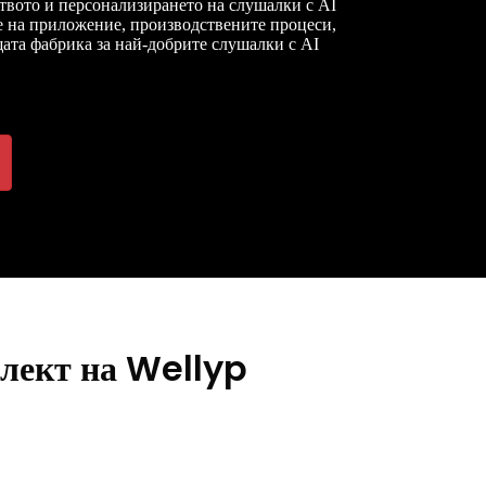
твото и персонализирането на слушалки с AI
те на приложение, производствените процеси,
щата фабрика за най-добрите слушалки с AI
елект на Wellyp