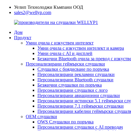
Уелип Технолоджи Къмпани ООД
sales2@wellyp.com
Дом
Продукт
Умни очила с изкуствен интелект
Умни очила с изкуствен интелект и камера
Умни очила с AI и дисплей
Безжични Bluetooth очила за превод с изкуств
Персонализирани геймърски слушалки
Слушалки с боядисване по поръчка
Персонализирани рекламни слушалки
Персонализирани Bluetooth слушалки
Безжични слушалки по поръчка
Персонализирани слушалки с лого
Персонализирани авиационни слушалки
Персонализирани истински 5.1 геймърски сл
Персонализирани 7.1 геймърски слушалки
Персонализирани кабелни геймърски слушал
OEM слушалки
OWS Слушалки по поръчка
Персонализирани слушалки с AI преводач