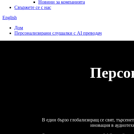
Новини за компанията
Свържете се с нас
English
Дом
Персонализирани слушалки с AI преводач
Персо
В един бързо глобализиращ се свят, търсене
иновация в аудиотех