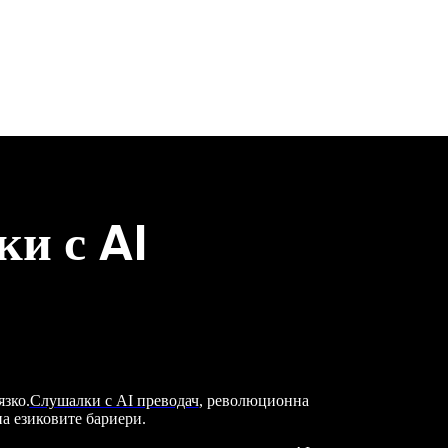
и с AI
язко.
Слушалки с AI преводач
, революционна
а езиковите бариери.