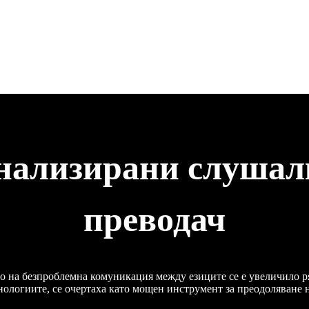
нализирани слушалк
преводач
то на безпроблемна комуникация между езиците се е увеличило р
нологиите, се очертаха като мощен инструмент за преодоляване н