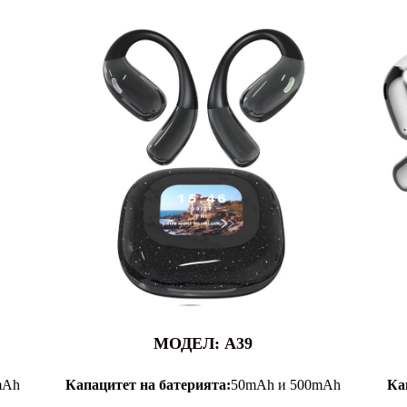
МОДЕЛ: A39
mAh
Капацитет на батерията:
50mAh и 500mAh
Ка