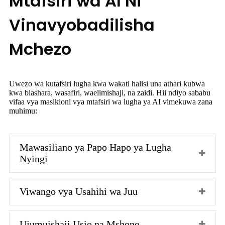
Mtafsiri wa AI Ni
Vinavyobadilisha
Mchezo
Uwezo wa kutafsiri lugha kwa wakati halisi una athari kubwa
kwa biashara, wasafiri, waelimishaji, na zaidi. Hii ndiyo sababu
vifaa vya masikioni vya mtafsiri wa lugha ya AI vimekuwa zana
muhimu:
Mawasiliano ya Papo Hapo ya Lugha
Nyingi
Viwango vya Usahihi wa Juu
Ujumuishaji Usio na Mshono