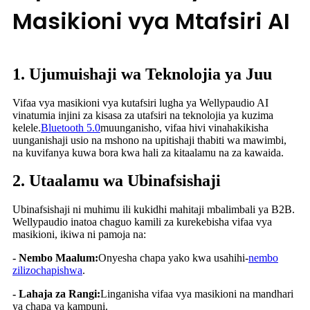
Masikioni vya Mtafsiri AI
1. Ujumuishaji wa Teknolojia ya Juu
Vifaa vya masikioni vya kutafsiri lugha ya Wellypaudio AI
vinatumia injini za kisasa za utafsiri na teknolojia ya kuzima
kelele.
Bluetooth 5.0
muunganisho, vifaa hivi vinahakikisha
uunganishaji usio na mshono na upitishaji thabiti wa mawimbi,
na kuvifanya kuwa bora kwa hali za kitaalamu na za kawaida.
2. Utaalamu wa Ubinafsishaji
Ubinafsishaji ni muhimu ili kukidhi mahitaji mbalimbali ya B2B.
Wellypaudio inatoa chaguo kamili za kurekebisha vifaa vya
masikioni, ikiwa ni pamoja na:
- Nembo Maalum:
Onyesha chapa yako kwa usahihi-
nembo
zilizochapishwa
.
- Lahaja za Rangi:
Linganisha vifaa vya masikioni na mandhari
ya chapa ya kampuni.