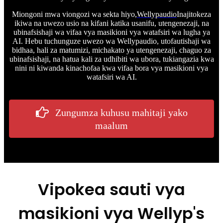
Miongoni mwa viongozi wa sekta hiyo,
Wellypaudio
Inajitokeza
ikiwa na uwezo usio na kifani katika usanifu, utengenezaji, na
ubinafsishaji wa vifaa vya masikioni vya watafsiri wa lugha ya
AI. Hebu tuchunguze uwezo wa Wellypaudio, utofautishaji wa
bidhaa, hali za matumizi, michakato ya utengenezaji, chaguo za
ubinafsishaji, na hatua kali za udhibiti wa ubora, tukiangazia kwa
nini ni kiwanda kinachofaa kwa vifaa bora vya masikioni vya
watafsiri wa AI.
Zungumza kuhusu mahitaji yako
maalum
Vipokea sauti vya
masikioni vya Wellyp's