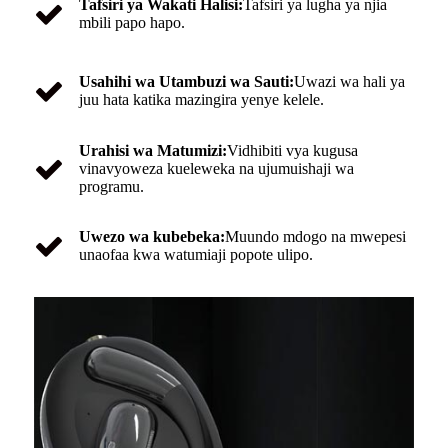
Tafsiri ya Wakati Halisi:
Tafsiri ya lugha ya njia
mbili papo hapo.
Usahihi wa Utambuzi wa Sauti:
Uwazi wa hali ya
juu hata katika mazingira yenye kelele.
Urahisi wa Matumizi:
Vidhibiti vya kugusa
vinavyoweza kueleweka na ujumuishaji wa
programu.
Uwezo wa kubebeka:
Muundo mdogo na mwepesi
unaofaa kwa watumiaji popote ulipo.