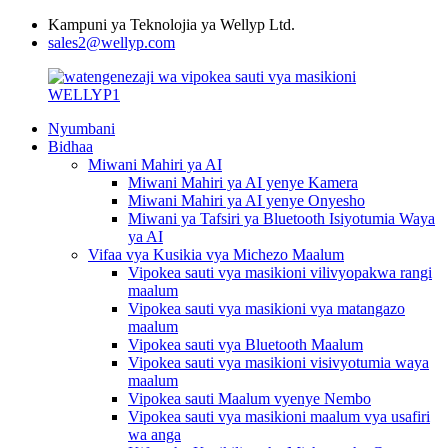
Kampuni ya Teknolojia ya Wellyp Ltd.
sales2@wellyp.com
Nyumbani
Bidhaa
Miwani Mahiri ya AI
Miwani Mahiri ya AI yenye Kamera
Miwani Mahiri ya AI yenye Onyesho
Miwani ya Tafsiri ya Bluetooth Isiyotumia Waya
ya AI
Vifaa vya Kusikia vya Michezo Maalum
Vipokea sauti vya masikioni vilivyopakwa rangi
maalum
Vipokea sauti vya masikioni vya matangazo
maalum
Vipokea sauti vya Bluetooth Maalum
Vipokea sauti vya masikioni visivyotumia waya
maalum
Vipokea sauti Maalum vyenye Nembo
Vipokea sauti vya masikioni maalum vya usafiri
wa anga