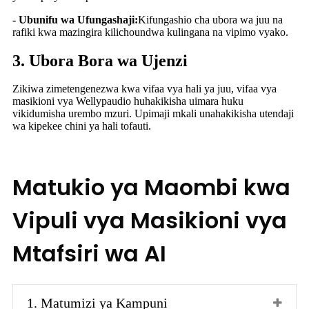
- Ubunifu wa Ufungashaji:
Kifungashio cha ubora wa juu na
rafiki kwa mazingira kilichoundwa kulingana na vipimo vyako.
3. Ubora Bora wa Ujenzi
Zikiwa zimetengenezwa kwa vifaa vya hali ya juu, vifaa vya
masikioni vya Wellypaudio huhakikisha uimara huku
vikidumisha urembo mzuri. Upimaji mkali unahakikisha utendaji
wa kipekee chini ya hali tofauti.
Matukio ya Maombi kwa
Vipuli vya Masikioni vya
Mtafsiri wa AI
1. Matumizi ya Kampuni