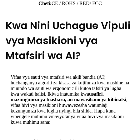
Cheti:
CE / ROHS / RED/ FCC
Kwa Nini Uchague Vipuli
vya Masikioni vya
Mtafsiri wa AI?
Vifaa vya sauti vya mtafsiri wa akili bandia (AI)
huchanganya algoriti za kisasa za kujifunza kwa mashine na
muundo wa sauti wa ergonomic ili kutoa tafsiri ya lugha
kwa wakati halisi. Ikiwa inatumika kwa
usafiri,
mazungumzo ya biashara, au mawasiliano ya kibinafsi
,
vifaa hivi vya masikioni huwawezesha watumiaji
kuzungumza kwa lugha nyingi bila shida. Hapa kuna
vipengele muhimu vinavyofanya vifaa hivi vya masikioni
kuwa muhimu sana: