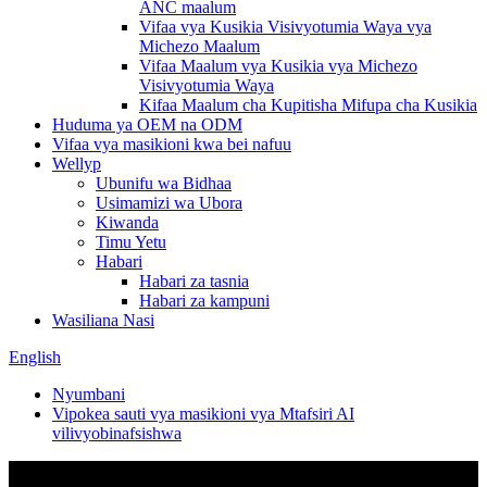
ANC maalum
Vifaa vya Kusikia Visivyotumia Waya vya
Michezo Maalum
Vifaa Maalum vya Kusikia vya Michezo
Visivyotumia Waya
Kifaa Maalum cha Kupitisha Mifupa cha Kusikia
Huduma ya OEM na ODM
Vifaa vya masikioni kwa bei nafuu
Wellyp
Ubunifu wa Bidhaa
Usimamizi wa Ubora
Kiwanda
Timu Yetu
Habari
Habari za tasnia
Habari za kampuni
Wasiliana Nasi
English
Nyumbani
Vipokea sauti vya masikioni vya Mtafsiri AI
vilivyobinafsishwa