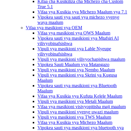
Kifaa cha Kusikiliza cha Michezo cha Custom
True 5.1
Vifaa vya Kusikia vya Michezo Maalum vya 7.1
Vipokea sauti vya sauti vya michezo vyenye
waya maalum
Vifaa vya masikioni vya OEM
Vifaa vya masikioni vya OWS Maalum
Vipokea sauti vya masikioni vya Mtafsiri AI
vilivyobinafsishwa
Vipuli vya masikioni vya Lable Nyeupe
vilivyobinafsishwa
Vipuli vya masikioni vilivyochapishwa maalum
Vipokea Sauti Maalum vya Matangazo
Vipuli vya masikioni vya Nembo Maalum
Vipuli vya masikioni vya Skrini ya Kugusa
Maalum
Vipokea sauti vya masikioni vya Bluetooth
Maalum
Vifaa vya Kusikia vya Kufuta Kelele Maalum
Vipuli vya masikioni vya Metali Maalum
Vifaa vya masikioni visivyopitisha maji maalum
Vipuli vya masikioni vyenye uwazi maalum
Vipuli vya masikioni vya TWS Maalum
Vifaa vya Kusikia vya Michezo Maalum
Vipokea sauti vya masikioni vya bluetooth vya