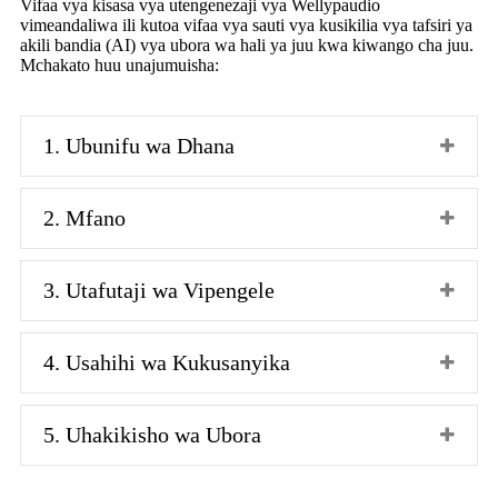
Vifaa vya kisasa vya utengenezaji vya Wellypaudio
vimeandaliwa ili kutoa vifaa vya sauti vya kusikilia vya tafsiri ya
akili bandia (AI) vya ubora wa hali ya juu kwa kiwango cha juu.
Mchakato huu unajumuisha:
1. Ubunifu wa Dhana
2. Mfano
3. Utafutaji wa Vipengele
4. Usahihi wa Kukusanyika
5. Uhakikisho wa Ubora