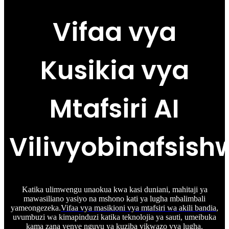
Vifaa vya
Kusikia vya
Mtafsiri AI
Vilivyobinafsish
Katika ulimwengu unaokua kwa kasi duniani, mahitaji ya
mawasiliano yasiyo na mshono kati ya lugha mbalimbali
yameongezeka.
Vifaa vya masikioni vya mtafsiri wa akili bandia
,
uvumbuzi wa kimapinduzi katika teknolojia ya sauti, umeibuka
kama zana yenye nguvu ya kuziba vikwazo vya lugha.