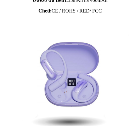
Uwezo wa Betri:
35mAh na 400mAh
Cheti:
CE / ROHS / RED/ FCC