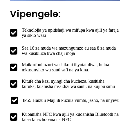
Vipengele:
Teknolojia ya upitishaji wa mifupa kwa ajili ya faraja
ya sikio wazi
Saa 16 za muda wa mazungumzo au saa 8 za muda
wa kusikiliza kwa chaji moja
Maikrofoni nzuri ya silikoni iliyotatuliwa, hutoa
mkusanyiko wa sauti safi na ya kina.
Kitufe cha kazi nyingi cha kucheza, kusitisha,
kuruka, kuamsha msaidizi wa sauti, na kujibu simu
IP55 Haizuii Maji ili kuzuia vumbi, jasho, na unyevu
Kuoanisha NFC kwa ajili ya kuoanisha Bluetooth na
kifaa kinachooana na NFC