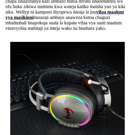
chapa zinazofanya kazi ambazo hutoa mvuto unaoendelea wa
ofa huku zikiwa muhimu kwa wateja katika maisha yao ya kila
siku. Wellyp ni kampuni iliyopewa daraja la juu
vifaa maalum
vya masikioni
muuzaji ambaye anaweza kutoa chaguzi
mbalimbali linapokuja suala la kupata vifaa vya sauti maalum
vinavyofaa mahitaji ya mteja wako na biashara yako.