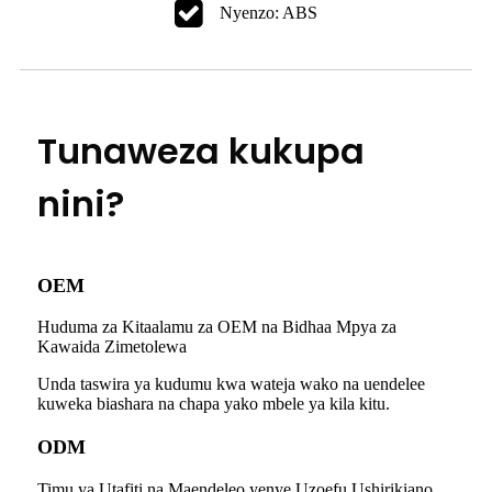
Nyenzo: ABS
Tunaweza kukupa
nini?
OEM
Huduma za Kitaalamu za OEM na Bidhaa Mpya za
Kawaida Zimetolewa
Unda taswira ya kudumu kwa wateja wako na uendelee
kuweka biashara na chapa yako mbele ya kila kitu.
ODM
Timu ya Utafiti na Maendeleo yenye Uzoefu Ushirikiano