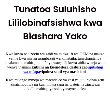
Tunatoa Suluhisho
Lililobinafsishwa kwa
Biashara Yako
Kwa kuwa na uzoefu wa zaidi ya miaka 18 wa OEM na mauzo
ya nje kwa njia za usambazaji wa kimataifa, tunachanganya
utaalamu na mahitaji bunifu ya wateja ili kuwasaidia wateja wetu
wenye thamani.
kubuni na kuendeleza desturi zao
upitishaji
wa mfupa
vipokea sauti vya masikioni
.
Kwa muongo mmoja wa maendeleo ya kasi ya juu, bidhaa zetu
zinatambuliwa na kuaminiwa sana na wateja na zinaweza
kukidhi mahitaji ya soko yanayoendelea.