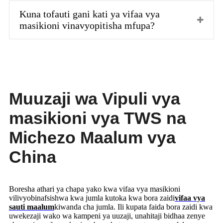
Kuna tofauti gani kati ya vifaa vya
masikioni vinavyopitisha mfupa?
Muuzaji wa Vipuli vya
masikioni vya TWS na
Michezo Maalum vya
China
Boresha athari ya chapa yako kwa vifaa vya masikioni
vilivyobinafsishwa kwa jumla kutoka kwa bora zaidi
vifaa vya
sauti maalum
kiwanda cha jumla. Ili kupata faida bora zaidi kwa
uwekezaji wako wa kampeni ya uuzaji, unahitaji bidhaa zenye