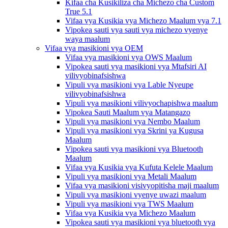
Kifaa cha Kusikiliza cha Michezo cha Custom
True 5.1
Vifaa vya Kusikia vya Michezo Maalum vya 7.1
Vipokea sauti vya sauti vya michezo vyenye
waya maalum
Vifaa vya masikioni vya OEM
Vifaa vya masikioni vya OWS Maalum
Vipokea sauti vya masikioni vya Mtafsiri AI
vilivyobinafsishwa
Vipuli vya masikioni vya Lable Nyeupe
vilivyobinafsishwa
Vipuli vya masikioni vilivyochapishwa maalum
Vipokea Sauti Maalum vya Matangazo
Vipuli vya masikioni vya Nembo Maalum
Vipuli vya masikioni vya Skrini ya Kugusa
Maalum
Vipokea sauti vya masikioni vya Bluetooth
Maalum
Vifaa vya Kusikia vya Kufuta Kelele Maalum
Vipuli vya masikioni vya Metali Maalum
Vifaa vya masikioni visivyopitisha maji maalum
Vipuli vya masikioni vyenye uwazi maalum
Vipuli vya masikioni vya TWS Maalum
Vifaa vya Kusikia vya Michezo Maalum
Vipokea sauti vya masikioni vya bluetooth vya