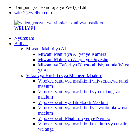
Kampuni ya Teknolojia ya Wellyp Ltd.
sales2@wellyp.com
Nyumbani
Bidhaa
Miwani Mahiri ya AI
Miwani Mahiri ya AI yenye Kamera
Miwani Mahiri ya AI yenye Onyesho
Miwani ya Tafsiri ya Bluetooth Isiyotumia Waya
ya AI
Vifaa vya Kusikia vya Michezo Maalum
Vipokea sauti vya masikioni vilivyopakwa rangi
maalum
Vipokea sauti vya masikioni vya matangazo
maalum
Vipokea sauti vya Bluetooth Maalum
Vipokea sauti vya masikioni visivyotumia waya
maalum
Vipokea sauti Maalum vyenye Nembo
Vipokea sauti vya masikioni maalum vya usafiri
wa anga