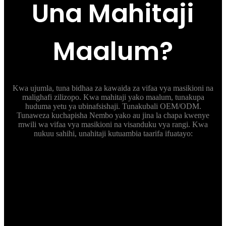
Una Mahitaji
Maalum?
Kwa ujumla, tuna bidhaa za kawaida za vifaa vya masikioni na
malighafi zilizopo. Kwa mahitaji yako maalum, tunakupa
huduma yetu ya ubinafsishaji. Tunakubali OEM/ODM.
Tunaweza kuchapisha Nembo yako au jina la chapa kwenye
mwili wa vifaa vya masikioni na visanduku vya rangi. Kwa
nukuu sahihi, unahitaji kutuambia taarifa ifuatayo:
Vipimo