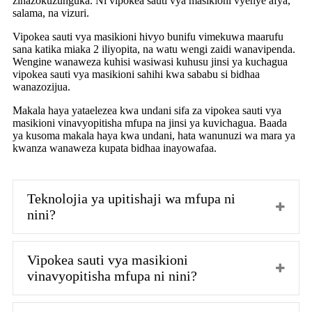
zinazokuzunguka. Ni vipokea sauti vya masikioni vyenye afya,
salama, na vizuri.
Vipokea sauti vya masikioni hivyo bunifu vimekuwa maarufu
sana katika miaka 2 iliyopita, na watu wengi zaidi wanavipenda.
Wengine wanaweza kuhisi wasiwasi kuhusu jinsi ya kuchagua
vipokea sauti vya masikioni sahihi kwa sababu si bidhaa
wanazozijua.
Makala haya yataelezea kwa undani sifa za vipokea sauti vya
masikioni vinavyopitisha mfupa na jinsi ya kuvichagua. Baada
ya kusoma makala haya kwa undani, hata wanunuzi wa mara ya
kwanza wanaweza kupata bidhaa inayowafaa.
Teknolojia ya upitishaji wa mfupa ni
nini?
Vipokea sauti vya masikioni
vinavyopitisha mfupa ni nini?