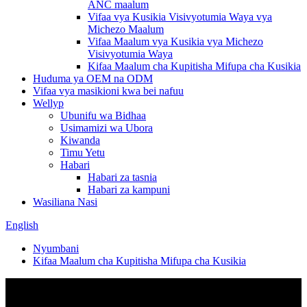
ANC maalum
Vifaa vya Kusikia Visivyotumia Waya vya
Michezo Maalum
Vifaa Maalum vya Kusikia vya Michezo
Visivyotumia Waya
Kifaa Maalum cha Kupitisha Mifupa cha Kusikia
Huduma ya OEM na ODM
Vifaa vya masikioni kwa bei nafuu
Wellyp
Ubunifu wa Bidhaa
Usimamizi wa Ubora
Kiwanda
Timu Yetu
Habari
Habari za tasnia
Habari za kampuni
Wasiliana Nasi
English
Nyumbani
Kifaa Maalum cha Kupitisha Mifupa cha Kusikia