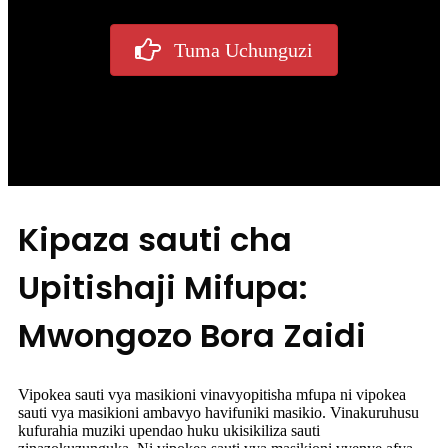
Tuma Uchunguzi
Kipaza sauti cha
Upitishaji Mifupa:
Mwongozo Bora Zaidi
Vipokea sauti vya masikioni vinavyopitisha mfupa ni vipokea
sauti vya masikioni ambavyo havifuniki masikio. Vinakuruhusu
kufurahia muziki upendao huku ukisikiliza sauti