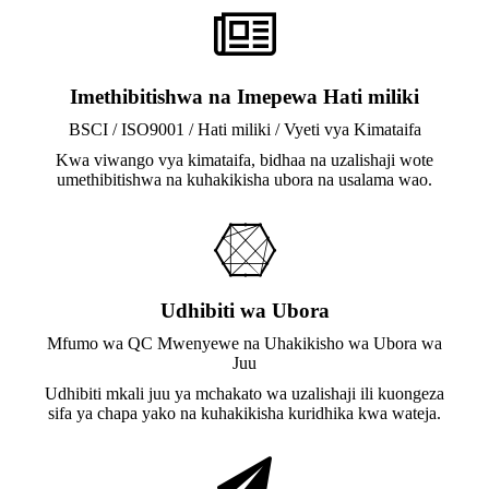
Imethibitishwa na Imepewa Hati miliki
BSCI / ISO9001 / Hati miliki / Vyeti vya Kimataifa
Kwa viwango vya kimataifa, bidhaa na uzalishaji wote
umethibitishwa na kuhakikisha ubora na usalama wao.
Udhibiti wa Ubora
Mfumo wa QC Mwenyewe na Uhakikisho wa Ubora wa
Juu
Udhibiti mkali juu ya mchakato wa uzalishaji ili kuongeza
sifa ya chapa yako na kuhakikisha kuridhika kwa wateja.