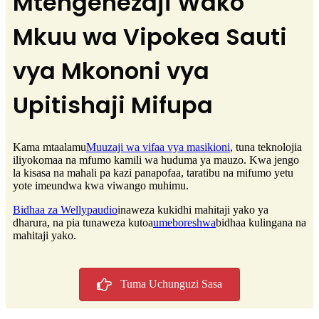
Mtengenezaji Wako
Mkuu wa Vipokea Sauti
vya Mkononi vya
Upitishaji Mifupa
Kama mtaalamu
Muuzaji wa vifaa vya masikioni
, tuna teknolojia
iliyokomaa na mfumo kamili wa huduma ya mauzo. Kwa jengo
la kisasa na mahali pa kazi panapofaa, taratibu na mifumo yetu
yote imeundwa kwa viwango muhimu.
Bidhaa za Wellypaudio
inaweza kukidhi mahitaji yako ya
dharura, na pia tunaweza kutoa
umeboreshwa
bidhaa kulingana na
mahitaji yako.
Tuma Uchunguzi Sasa