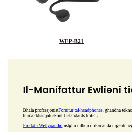
WEP-B21
Il-Manifattur Ewlieni
Bħala professjonist
Fornitur tal-headphones
, għandna tekno
huma ddisinjati skont l-istandards kritiċi.
Prodotti Wellypaudio
nistgħu nilħqu d-domanda urġenti tie