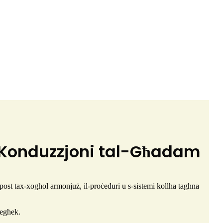
l-Konduzzjoni tal-Għadam
post tax-xogħol armonjuż, il-proċeduri u s-sistemi kollha tagħna
tiegħek.