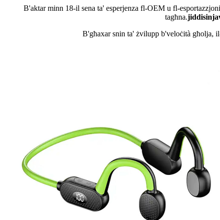
B'aktar minn 18-il sena ta' esperjenza fl-OEM u fl-esportazzjoni l
tagħna.
jiddisinj
B'għaxar snin ta' żvilupp b'veloċità għolja, i