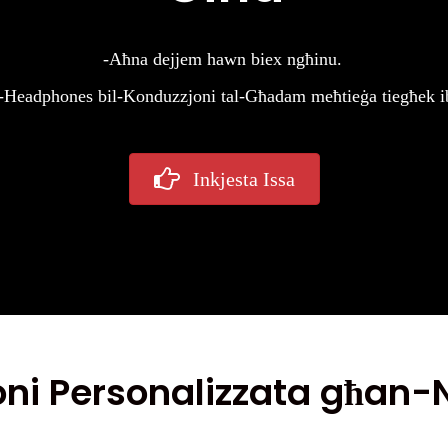
-Aħna dejjem hawn biex ngħinu.
al-Headphones bil-Konduzzjoni tal-Għadam meħtieġa tiegħek ib
Inkjesta Issa
oni Personalizzata għan-