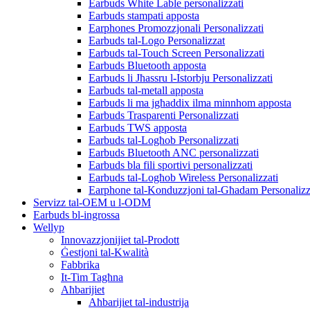
Earbuds White Lable personalizzati
Earbuds stampati apposta
Earphones Promozzjonali Personalizzati
Earbuds tal-Logo Personalizzat
Earbuds tal-Touch Screen Personalizzati
Earbuds Bluetooth apposta
Earbuds li Jħassru l-Istorbju Personalizzati
Earbuds tal-metall apposta
Earbuds li ma jgħaddix ilma minnhom apposta
Earbuds Trasparenti Personalizzati
Earbuds TWS apposta
Earbuds tal-Logħob Personalizzati
Earbuds Bluetooth ANC personalizzati
Earbuds bla fili sportivi personalizzati
Earbuds tal-Logħob Wireless Personalizzati
Earphone tal-Konduzzjoni tal-Għadam Personalizz
Servizz tal-OEM u l-ODM
Earbuds bl-ingrossa
Wellyp
Innovazzjonijiet tal-Prodott
Ġestjoni tal-Kwalità
Fabbrika
It-Tim Tagħna
Aħbarijiet
Aħbarijiet tal-industrija