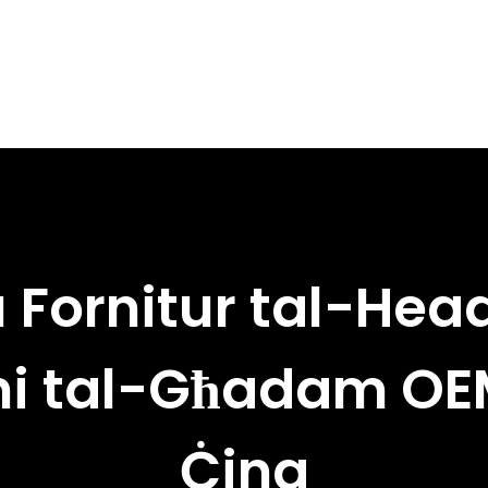
u Fornitur tal-Hea
ni tal-Għadam OE
Ċina