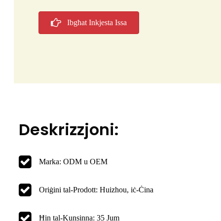
Ibgħat Inkjesta Issa
Deskrizzjoni:
Marka: ODM u OEM
Oriġini tal-Prodott: Huizhou, iċ-Ċina
Ħin tal-Kunsinna: 35 Jum