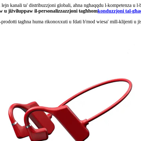
ejn kanali ta' distribuzzjoni globali, aħna ngħaqqdu l-kompetenza u l-bżon
aw u jiżviluppaw il-personalizzazzjoni tagħhom
konduzzjoni tal-għ
l-prodotti tagħna huma rikonoxxuti u fdati b'mod wiesa' mill-klijenti u jis