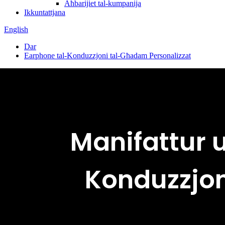
Aħbarijiet tal-kumpanija
Ikkuntattjana
English
Dar
Earphone tal-Konduzzjoni tal-Għadam Personalizzat
Manifattur 
Konduzzjo