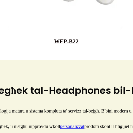
WEP-B22
 tiegħek tal-Headphones bi
loġija matura u sistema kompluta ta' servizz tal-bejgħ. B'bini modern u 
għek, u nistgħu nipprovdu wkoll
personalizzat
prodotti skont il-ħtiġijiet 