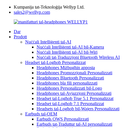
Kumpanija tat-Teknoloġija Wellyp Ltd.
sales2@wellyp.com
Dar
Prodott
Nuċċali Intelliġenti tal-AI
Nuċċali Intelliġenti tal-AI bil-Kamera
Nuċċali Intelliġenti tal-AI bil-Wiri
Nuċċali tat-Traduzzjoni Bluetooth Wireless AI
Headset tal-Logħob Personalizzat
Headphones Miżbugħin apposta
Headphones Promozzjonali Personalizzati
Headphones Bluetooth Personalizzati
Headphones bla fili personalizzati
Headphones Personalizzati bil-Logo
Headphones tal-Avjazzjoni Personalizzati
Headset tal-Logħob True 5.1 Personalizzat
Headset tal-Logħob 7.1 Personalizzat
Headsets tal-Logħob bil-Wajers Personalizzati
Earbuds tal-OEM
Earbuds OWS Personalizzati
Earbuds tat-Traduttur tal-AI personalizzati