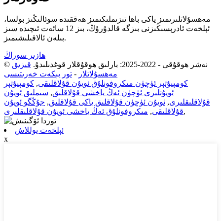
مەھسۇلاتلىرىمىز ياكى باھا تىزىملىكىمىز ھەققىدە سوئالىڭىز بولسا،
ئېلخەت ئادرېسىڭىزنى بىزگە قالدۇرۇڭ، بىز 12 سائەت ئىچىدە سىز
بىلەن ئالاقىلىشىمىز.
ھازىر سوراڭ
© نەشر ھوقۇقى - 2022-2025: بارلىق ھوقۇقلار قوغدىلىدۇ.
قىزىق
مەھسۇلاتلار
-
تور بېكەت خەرىتىسى
كومپيۇتېر ئۈچۈن مىكروفونلۇق ئويۇن قۇلاقلىقى
,
كومپيۇتېر
ئويۇنلىرى ئۈچۈن ئەڭ ياخشى قۇلاقلىق
,
سىملىق ئويۇن
قۇلاقلىقلىرى
,
ئويۇن ئۈچۈن قۇلاقلىق ياكى قۇلاقلىق
,
جۇڭگو ئويۇن
,
قۇلاقلىقى
,
مىكروفونلۇق ئەڭ ياخشى ئويۇن قۇلاقلىقلىرى
ئېلخەت يوللاش
x