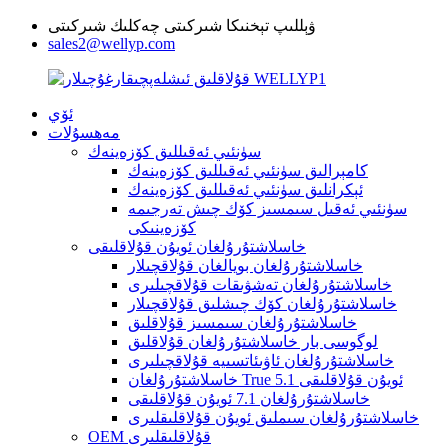
ۋېللىپ تېخنىكا شىركىتى چەكلىك شىركىتى
sales2@wellyp.com
ئۆي
مەھسۇلات
سۈنئىي ئەقىللىق كۆزەينەك
كامېرالىق سۈنئىي ئەقىللىق كۆزەينەك
ئېكرانلىق سۈنئىي ئەقىللىق كۆزەينەك
سۈنئىي ئەقىل سىمسىز كۆك چىش تەرجىمە
كۆزەينىكى
خاسلاشتۇرۇلغان ئويۇن قۇلاقلىقى
خاسلاشتۇرۇلغان بويالغان قۇلاقچىلار
خاسلاشتۇرۇلغان تەشۋىقات قۇلاقچىلىرى
خاسلاشتۇرۇلغان كۆك چىشلىق قۇلاقچىلار
خاسلاشتۇرۇلغان سىمسىز قۇلاقلىق
لوگوسى بار خاسلاشتۇرۇلغان قۇلاقلىق
خاسلاشتۇرۇلغان ئاۋىئاتسىيە قۇلاقچىلىرى
خاسلاشتۇرۇلغان True 5.1 ئويۇن قۇلاقلىقى
خاسلاشتۇرۇلغان 7.1 ئويۇن قۇلاقلىقى
خاسلاشتۇرۇلغان سىملىق ئويۇن قۇلاقلىقلىرى
OEM قۇلاقلىقلىرى