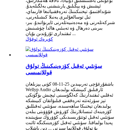
بۈگۈنكى باغلىنىشلىق دۇنيادا، ئالاقە ھەمكارلىق،
ئېشىش ۋە يېڭىلىق يارىتىشنى بەلگىلەيدۇ.
شۇنداقتىمۇ، تېخنىكىنىڭ تەرەققىياتىغا قارىماي،
تىل توسالغۇلىرى يەنىلا كىشىلەرنى،
شىركەتلەرنى ۋە مەدەنىيەتلەرنى ئايرىۋاتىدۇ. بىر-
بىرىنى دەرھال ۋە تەبىئىي ھالدا چۈشىنىش
ئىقتىدارى ئۇزۇندىن بۇيان ...
كۆپرەك ئوقۇڭ
سۈنئىي ئەقىل كۆزەينىكىنىڭ تولۇق
قوللانمىسى
باشقۇرغۇچى تەرىپىدىن 25-11-08 كۈنى يېزىلغان
Wellyp Audio ئارقىلىق كىيىشكە بولىدىغان
ئەقلىي ئىقتىدارنىڭ كەلگۈسىنى ئېچىش بۈگۈنكى
تېز سۈرئەتتە تەرەققىي قىلىۋاتقان كىيىشكە
بولىدىغان تېخنىكا ساھەسىدە، سۈنئىي ئەقىللىق
كۆزەينەك ئىنسانلارنىڭ كۆرۈش قۇۋۋىتى بىلەن
سۈنئىي ئەقىل ئوتتۇرىسىدىكى كۆۋرۈك سۈپىتىدە
پەيدا بولماقتا. سۈنئىي ئەقىل كۆزەينىكىگە ئائىت
بۇ تولۇق قوللانما سىزنى ... دىن باشلاپ