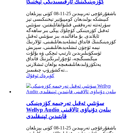
كۆزەينىكىنىڭ ئارقىسىدىكى تېخنىكا
باشقۇرغۇچى تەرىپىدىن 25-11-08 كۈنى يېزىلغان
كىيىشكە بولىدىغان كومپيۇتېر تېخنىكىسى تېز
سۈرئەتتە تەرەققىي قىلىۋاتقانلىقتىن، سۈنئىي
ئەقىل كۆزەينىكى كۈچلۈك يېڭى بىر ساھەگە
ئايلاندى. بۇ ماقالىدە، بىز سۈنئىي ئەقىل
كۆزەينىكىنىڭ قانداق ئىشلەيدىغانلىقىنى، ئۇلارنىڭ
نېمە ئۈچۈن ئىشلەيدىغانلىقىنى، سېزىش
ئۈسكۈنىلىرىدىن تارتىپ ئىچكى ۋە بۇلۇت
مېڭىسىگىچە، ئۇچۇرلىرىڭىزنىڭ قانداق
يەتكۈزۈلىدىغانلىقىغىچە بولغان ئىشلارنى
تەكشۈرۈپ چىقىمىز...
كۆپرەك ئوقۇڭ
سۈنئىي ئەقىل تەرجىمە كۆزەينىكى
Wellyp Audio بىلەن دۇنياۋى ئالاقىنى
قايتىدىن ئېنىقلىدى
باشقۇرغۇچى تەرىپىدىن 25-11-08 كۈنى يېزىلغان