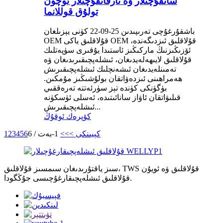
ساتقۇچىلار ۋە تارقاتقۇچىلار ئۈچۈن
تولۇق قوللانما
باشقۇرغۇچى تەرىپىدىن 25-09-22 كۈنى يېزىلغان
OEM قۇلاقلىق ياكى OEM قۇلاقلىق ئىزدىگەندە،
ئۆزىڭىزنىڭ ماركىڭىز ئاستىدا يۇقىرى سۈپەتلىك
قۇلاقلىق لايىھەلەيدىغان، ئىشلەپچىقىرىدىغان ۋە
تەمىنلەيدىغان ئىشەنچلىك ئىشلەپچىقىرىش
ھەمراھىنى ئىزدەۋاتقان بولۇشىڭىز مۇمكىن.
بۈگۈنكى كۈندە تېز سۈرئەتتە تەرەققىي
قىلىۋاتقان ئاۋاز سانائىتىدە، ئەسلى ئۈسكۈنە
ئىشلەپچىقىرىش...
كۆپرەك ئوقۇڭ
كېيىنكى >
>>
1-بەت / 6
6
5
4
3
2
1
سىز ياقتۇرىدىغان سىمسىز قۇلاقلىق، TWS قۇلاقلىق ۋە ئويۇن
قۇلاقلىق ئىشلەپچىقارغۇچىسى جۇڭگودا.