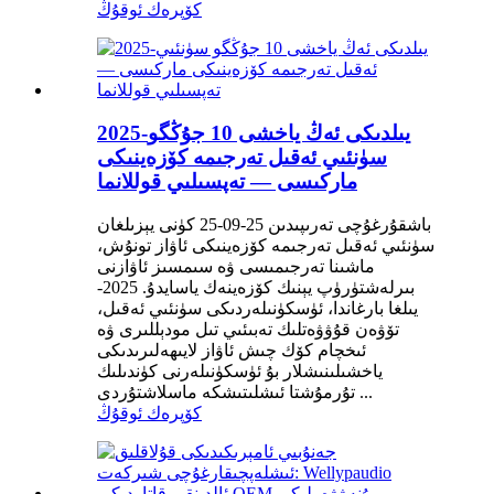
كۆپرەك ئوقۇڭ
2025-يىلدىكى ئەڭ ياخشى 10 جۇڭگو
سۈنئىي ئەقىل تەرجىمە كۆزەينىكى
ماركىسى — تەپسىلىي قوللانما
باشقۇرغۇچى تەرىپىدىن 25-09-25 كۈنى يېزىلغان
سۈنئىي ئەقىل تەرجىمە كۆزەينىكى ئاۋاز تونۇش،
ماشىنا تەرجىمىسى ۋە سىمسىز ئاۋازنى
بىرلەشتۈرۈپ يېنىك كۆزەينەك ياسايدۇ. 2025-
يىلغا بارغاندا، ئۈسكۈنىلەردىكى سۈنئىي ئەقىل،
تۆۋەن قۇۋۋەتلىك تەبىئىي تىل مودېللىرى ۋە
ئىخچام كۆك چىش ئاۋاز لايىھەلىرىدىكى
ياخشىلىنىشلار بۇ ئۈسكۈنىلەرنى كۈندىلىك
تۇرمۇشتا ئىشلىتىشكە ماسلاشتۇردى ...
كۆپرەك ئوقۇڭ