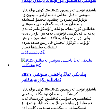
سۈنئىي ئەقىللىق كۆزەينەك دېگەن نېمە؟
باشقۇرغۇچى تەرىپىدىن 25-10-26 كۈنى يوللانغان
سۈنئىي ئەقىل ئەقلىي ئىقتىدارلىق تېلېفون ۋە
نۇتۇبۇكلىرىمىزدىن چىقىپ، تېخىمۇ كىيىشكە
بولىدىغان بىر نەرسىگە ئايلاندى - سۈنئىي
ئەقىللىق كۆزەينەك. بۇ ئىلغار ئۈسكۈنىلەر ئەمدى
پەقەت كەلگۈسى ئۇقۇمى ئەمەس. ئۇلار 2025-
يىلى بۇ يەردە بولۇپ، ئالاقە، ئىشلەپچىقىرىش
ئۈنۈمى، كۆڭۈل ئېچىش قاتارلىق ساھەلەردە
ئىنقىلاب قىلىشقا تەييار ...
كۆپرەك ئوقۇڭ
2025-يىلدىكى ئەڭ ياخشى سۈنئىي
ئەقىللىق كۆزەينەكلەر
باشقۇرغۇچى تەرىپىدىن 25-10-06 كۈنى يوللانغان
كىيىشكە بولىدىغان تېخنىكا تەرەققىي
قىلغانسېرى، سۈنئىي ئەقىللىق كۆزەينەك ئەڭ
قىزىقارلىق ساھەلەرنىڭ بىرىگە ئايلىنىۋاتىدۇ. بۇ
ئۈسكۈنىلەر ئوپتىكىلىق، سېنزور، كامېرا ۋە