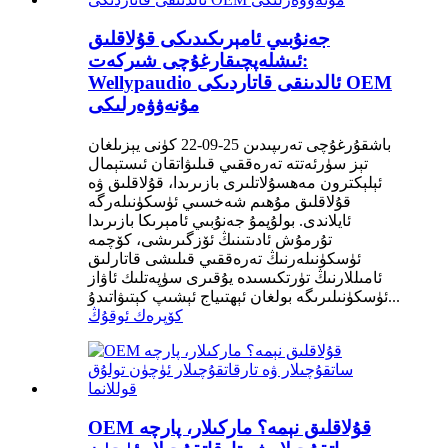
جەنۇبىي ئامېرىكىدىكى قۇلاقلىق
ئىشلەپچىقارغۇچى شىركەت:
Wellypaudio ئالدىنقى قاتاردىكى OEM
مۇنەۋۋەرلىكى
باشقۇرغۇچى تەرىپىدىن 25-09-22 كۈنى يېزىلغان
تېز سۈرئەتتە تەرەققىي قىلىۋاتقان ئىستېمال
ئېلېكترون مەھسۇلاتلىرى بازىرىدا، قۇلاقلىق ۋە
قۇلاقلىق مۇھىم شەخسىي ئۈسكۈنىلەرگە
ئايلاندى. بولۇپمۇ جەنۇبىي ئامېرىكا بازىرىدا
تۇرمۇش ئادىتىنىڭ ئۆزگىرىشى، كۆچمە
ئۈسكۈنىلەرنىڭ تەرەققىي قىلىشى قاتارلىق
ئامىللارنىڭ تۈرتكىسىدە يۇقىرى سۈپەتلىك ئاۋاز
ئۈسكۈنىلىرىگە بولغان ئېھتىياج ئېشىپ كېتىۋاتىدۇ...
كۆپرەك ئوقۇڭ
OEM قۇلاقلىق نېمە؟ ماركىلار، پارچە