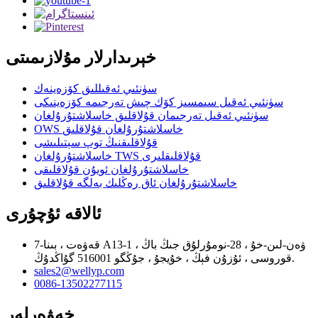
خېرىدارلار مۇلازىمىتى
سۈنئىي ئەقىللىق كۆزەينەك
سۈنئىي ئەقىل سىمسىز كۆك چىش تەرجىمە كۆزەينىكى
سۈنئىي ئەقىل تەرجىمان قۇلاقلىق خاسلاشتۇرۇلغان
OWS خاسلاشتۇرۇلغان قۇلاقلىق
قۇلاقلىقنىڭ توپ سېتىلىشى
خاسلاشتۇرۇلغان TWS قۇلاقلىقلىرى
خاسلاشتۇرۇلغان ئويۇن قۇلاقلىقى
خاسلاشتۇرۇلغان ئاق رەڭلىك بەلگە قۇلاقلىق
ئالاقە ئۇچۇرى
7-قەۋەت ، بىنا A13-1 ، ۋەن-لىن-خۇ ، 28-نومۇرلۇق جىڭ باڭ
قوروسى ، ئۇزۇن فېڭ ، خۇيجۇ ، جۇڭگو 516001 گۇاڭدۇڭ.
sales2@wellyp.com
0086-13502277115
خەۋەرلەر