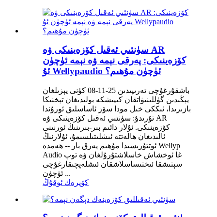
سۈنئىي ئەقىل كۆزەينىكى ۋە AR
كۆزەينىكى: پەرقى نېمە ۋە نېمە ئۈچۈن
ئۇ Wellypaudio ئۈچۈن مۇھىم؟
باشقۇرغۇچى تەرىپىدىن 25-11-08 كۈنى يېزىلغان
يېڭىدىن گۈللىنىۋاتقان كىيىشكە بولىدىغان تېخنىكا
بازىرىدا، ئىككى خىل مودا سۆز ئاساسلىق ئورۇندا
تۇرىدۇ: سۈنئىي ئەقىل كۆزەينىكى ۋە AR
كۆزەينىكى. ئۇلار دائىم بىر-بىرىنىڭ ئورنىنى
ئالىدىغان ھالەتتە ئىشلىتىلسىمۇ، ئۇلارنىڭ
ئوتتۇرىسىدا مۇھىم پەرق بار -- ھەمدە Wellyp
Audio غا ئوخشاش خاسلاشتۇرۇلغان ۋە توپ
سېتىشقا ئىختىساسلاشقان ئىشلەپچىقارغۇچى
ئۈچۈن ...
كۆپرەك ئوقۇڭ