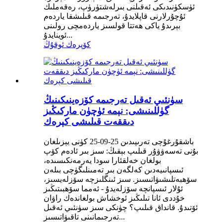
ئۈسكۈنىدىكى ئەقىلنى بىرلەشتۈرۈپ، رەقەملىك
ئۇچۇرلارنى قاپلايدۇ، تەرجىمە قىلىشقا ياردەم
بېرىدۇ ياكى ھەتتا قولسىز ياردەمچى رولىنى
ئوينايدۇ...
كۆپرەك ئوقۇڭ
سۈنئىي ئەقىل تەرجىمە كۆزەينىكىنىڭ
گۈللىنىشى: نېمە ئۈچۈن ماركىڭىز
دىققەت قىلىشى كېرەك
باشقۇرغۇچى تەرىپىدىن 25-09-25 كۈنى يېزىلغان
بۇنى تەسەۋۋۇر قىلىپ بېقىڭ: سىز بىر ئادەم كۆپ
بولغان خەلقئارا سودا يەرمەنكىسىدە،
ئىسپانىيەدىن كەلگەن بىر تەمىنلىگۈچى بىلەن
سۆھبەتلىشىۋاتىسىز. سىز ئىنگلىزچە سۆزلەيسىز،
ئۇلار ئىسپانچە سۆزلەيدۇ - ئەمما سۆھبىتىڭىز
خۇددى ئانا تىلىڭىز ئوخشاش بولغاندەك راۋان
ئۆتىدۇ. قانداق قىلىپ؟ چۈنكى سىز سۈنئىي ئەقىل
تەرجىمانىنى تاقىۋاتىسىز...