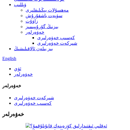
ۋېللىپ
مەھسۇلات يېڭىلىقلىرى
سۈپەت باشقۇرۇش
زاۋۇت
بىزنىڭ گۇرۇپپىمىز
خەۋەرلەر
كەسىپ خەۋەرلىرى
شىركەت خەۋەرلىرى
بىز بىلەن ئالاقىلىشىڭ
English
ئۆي
خەۋەرلەر
خەۋەرلەر
شىركەت خەۋەرلىرى
كەسىپ خەۋەرلىرى
خەۋەرلەر