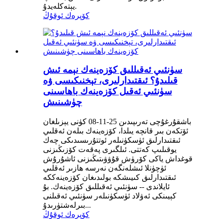
يېتەكلەيدۇ.
كۆپرەك ئوقۇڭ
سۈنئىي ئەقىللىق كۆزەينەك نېمە ئىش
قىلىدۇ؟ ئىقتىدارلىرى، تېخنىكىسى ۋە
سۈنئىي ئەقىل كۆزەينەك باھاسىنى
چۈشىنىش
باشقۇرغۇچى تەرىپىدىن 25-11-08 كۈنى يېزىلغان
ئۆتكەن بىر قانچە يىلدا، كۆزەينەك بىلەن ئەقلىي
ئىقتىدارلىق ئۈسكۈنىلەر ئوتتۇرىسىدىكى چەك
يوقىلىپ كەتتى. ئىلگىرى پەقەت كۆزىڭىزنى
قوغداش ياكى كۆرۈش قۇۋۋىتىڭىزنى ئاشۇرۇش
ئۈچۈنلا ئىشلەنگەن نەرسە ھازىر ئەقلىي
ئىقتىدارلىق كىيىشكە بولىدىغان كۆزەينەككە
ئايلاندى -- سۈنئىي ئەقىللىق كۆزەينەك. بۇ
كېيىنكى ئەۋلاد ئۈسكۈنىلەر سۈنئىي ئەقىلنى
بىرلەشتۈرىدۇ...
كۆپرەك ئوقۇڭ