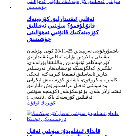
ئەقلىي ئىقتىدارلىق كۆزەينەك
قانۇنلۇقمۇ؟ سۈنئىي ئەقىللىق
كۆزەينەكنىڭ قانۇنىي ئەھۋالىنى
چۈشىنىش
باشقۇرغۇچى تەرىپىدىن 25-11-28 كۈنى يېزىلغان
يېقىنقى يىللاردىن بۇيان، ئەقلىي ئىقتىدارلىق
كۆزەينەكلەر ئۇقۇمدىن رېئاللىققا يۈزلەندى:
ئىلگىرى كەلگۈسىگە ئوخشايدىغان نەرسىلەر
ھازىر ئاساسلىق ئېقىمغا كىرمەكتە. ئىچكى
كامېرا، مىكروفون، باشلىق كۆرسىتىش ئېكرانى
ۋە سۈنئىي ئەقىل بىرلەشتۈرۈش قاتارلىق
ئىقتىدارلار بىلەن، بۇ ئۈسكۈنىلەر (كۆپىنچە سۈنئىي
ئەقىللىق كۆزەينەك ياكى ئاددىي...)
كۆپرەك ئوقۇڭ
قانداق ئىشلەيدۇ: سۈنئىي ئەقىل