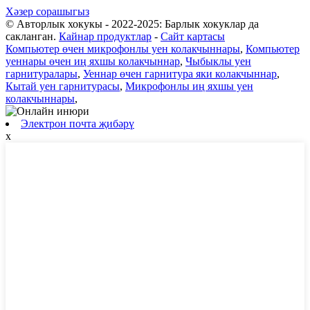
Хәзер сорашыгыз
© Авторлык хокукы - 2022-2025: Барлык хокуклар да
сакланган.
Кайнар продуктлар
-
Сайт картасы
Компьютер өчен микрофонлы уен колакчыннары
,
Компьютер
уеннары өчен иң яхшы колакчыннар
,
Чыбыклы уен
гарнитуралары
,
Уеннар өчен гарнитура яки колакчыннар
,
Кытай уен гарнитурасы
,
Микрофонлы иң яхшы уен
колакчыннары
,
Электрон почта җибәрү
x