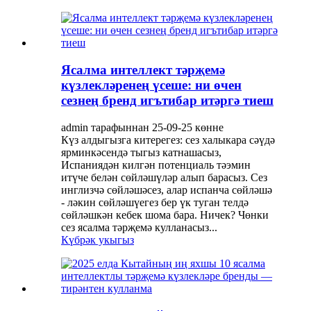
Ясалма интеллект тәрҗемә
күзлекләренең үсеше: ни өчен
сезнең бренд игътибар итәргә тиеш
admin тарафыннан 25-09-25 көнне
Күз алдыгызга китерегез: сез халыкара сәүдә
ярминкәсендә тыгыз катнашасыз,
Испаниядән килгән потенциаль тәэмин
итүче белән сөйләшүләр алып барасыз. Сез
инглизчә сөйләшәсез, алар испанча сөйләшә
- ләкин сөйләшүегез бер үк туган телдә
сөйләшкән кебек шома бара. Ничек? Чөнки
сез ясалма тәрҗемә кулланасыз...
Күбрәк укыгыз