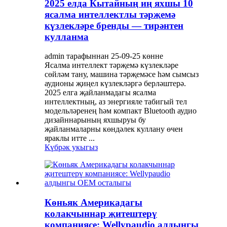
2025 елда Кытайның иң яхшы 10
ясалма интеллектлы тәрҗемә
күзлекләре бренды — тирәнтен
кулланма
admin тарафыннан 25-09-25 көнне
Ясалма интеллект тәрҗемә күзлекләре
сөйләм тану, машина тәрҗемәсе һәм сымсыз
аудионы җиңел күзлекләргә берләштерә.
2025 елга җайланмадагы ясалма
интеллектның, аз энергияле табигый тел
модельләренең һәм компакт Bluetooth аудио
дизайннарының яхшыруы бу
җайланмаларны көндәлек куллану өчен
яраклы итте ...
Күбрәк укыгыз
Көньяк Америкадагы
колакчыннар җитештерү
компаниясе: Wellypaudio алдынгы