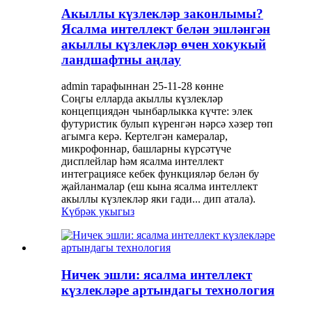
Акыллы күзлекләр законлымы?
Ясалма интеллект белән эшләнгән
акыллы күзлекләр өчен хокукый
ландшафтны аңлау
admin тарафыннан 25-11-28 көнне
Соңгы елларда акыллы күзлекләр
концепциядән чынбарлыкка күчте: элек
футуристик булып күренгән нәрсә хәзер төп
агымга керә. Кертелгән камералар,
микрофоннар, башларны күрсәтүче
дисплейлар һәм ясалма интеллект
интеграциясе кебек функцияләр белән бу
җайланмалар (еш кына ясалма интеллект
акыллы күзлекләр яки гади... дип атала).
Күбрәк укыгыз
Ничек эшли: ясалма интеллект
күзлекләре артындагы технология