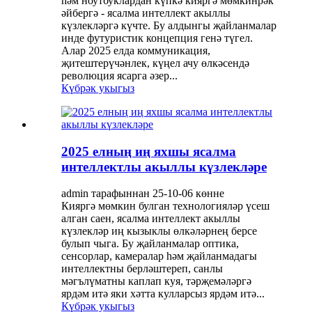
һәм ноутбуклардан күпкә кияргә мөмкинрәк
әйбергә - ясалма интеллект акыллы
күзлекләргә күчте. Бу алдынгы җайланмалар
инде футуристик концепция генә түгел.
Алар 2025 елда коммуникация,
җитештерүчәнлек, күңел ачу өлкәсендә
революция ясарга әзер...
Күбрәк укыгыз
2025 елның иң яхшы ясалма
интеллектлы акыллы күзлекләре
admin тарафыннан 25-10-06 көнне
Кияргә мөмкин булган технологияләр үсеш
алган саен, ясалма интеллект акыллы
күзлекләр иң кызыклы өлкәләрнең берсе
булып чыга. Бу җайланмалар оптика,
сенсорлар, камералар һәм җайланмадагы
интеллектны берләштереп, санлы
мәгълүматны каплап куя, тәрҗемәләргә
ярдәм итә яки хәтта кулларсыз ярдәм итә...
Күбрәк укыгыз