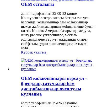
OEM осталыгы
admin тарафыннан 25-09-22 көнне
Көнкүреш электроникасы базары тиз үсә
барганда, колакчыннар һәм колакчыннар
шәхси җайланмаларның мөһим өлеше булып
китте. Көньяк Америка базарында, аеруча,
яшәү рәвеше үзгәрешләре, мобиль
эшләнмәләрнең артуы аркасында югары
сыйфатлы аудио чишелешләргә ихтыяҗ
арта...
Күбрәк укыгыз
OEM колакчыннары нәрсә ул -
брендлар, сатучылар һәм
дистрибьюторлар өчен тулы
кулланма
admin тарафыннан 25-09-22 көнне