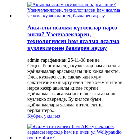
Акыллы ясалма күзлекләр нәрсә
эшли? Үзенчәлекләрен,
технологиясен һәм ясалма ясалма
күзлекләрнең бәяләрен аңлау
admin тарафыннан 25-11-08 көнне
Соңгы берничә елда күзлекләр һәм акыллы
җайланмалар арасындагы чик юкка чыкты.
Элек күзләрегезне саклау яки күрү
сәләтегезне яхшырту өчен генә хезмәт иткән
нәрсә хәзер акыллы киелә торган
җайланмага - ясалма интеллектлы акыллы
күзлеккә әверелде. Бу киләсе буын
җайланмалары ясалма интеллектны
берләштерә...
Күбрәк укыгыз