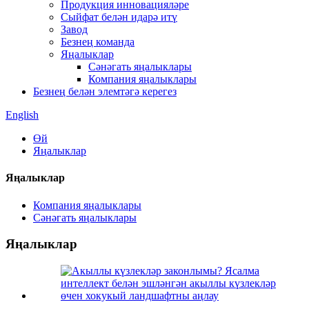
Продукция инновацияләре
Сыйфат белән идарә итү
Завод
Безнең команда
Яңалыклар
Сәнәгать яңалыклары
Компания яңалыклары
Безнең белән элемтәгә керегез
English
Өй
Яңалыклар
Яңалыклар
Компания яңалыклары
Сәнәгать яңалыклары
Яңалыклар