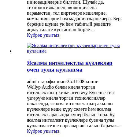
инновацияләрне билгели. Шулай да,
технологияләрнең эволюциясенә
карамастан, тел киртәләре кешеләрне,
компанияләрне һәм мәдәниятләрне аера. Бер-
береңне шунда ук һәм табигый рәвештә
аңлау сәләте күптәннән бирле ...
Күбрәк укыгыз
Ясалма интеллектлы күзлекләр
өчен тулы кулланма
admin тарафыннан 25-11-08 көнне
Wellyp Audio белән киелә торган
интеллектның киләчәген ачу Бүгенге тиз
үзгәрүче киелә торган технологияләр
өлкәсендә, ясалма интеллектның акыллы
күзлекләре кеше күрү сәләте һәм ясалма
интеллект арасында күпер булып тора. Бу
ясалма интеллект күзлекләре буенча тулы
кулланма сезне нәрсәләр аша алып барачак...
Күбрәк укыгыз