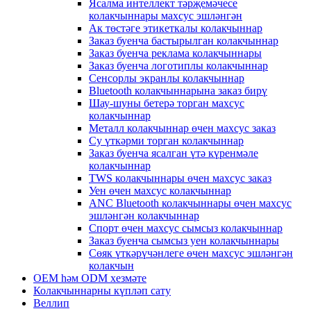
Ясалма интеллект тәрҗемәчесе
колакчыннары махсус эшләнгән
Ак төстәге этикеткалы колакчыннар
Заказ буенча бастырылган колакчыннар
Заказ буенча реклама колакчыннары
Заказ буенча логотиплы колакчыннар
Сенсорлы экранлы колакчыннар
Bluetooth колакчыннарына заказ бирү
Шау-шуны бетерә торган махсус
колакчыннар
Металл колакчыннар өчен махсус заказ
Су үткәрми торган колакчыннар
Заказ буенча ясалган үтә күренмәле
колакчыннар
TWS колакчыннары өчен махсус заказ
Уен өчен махсус колакчыннар
ANC Bluetooth колакчыннары өчен махсус
эшләнгән колакчыннар
Спорт өчен махсус сымсыз колакчыннар
Заказ буенча сымсыз уен колакчыннары
Сөяк үткәрүчәнлеге өчен махсус эшләнгән
колакчын
OEM һәм ODM хезмәте
Колакчыннарны күпләп сату
Веллип