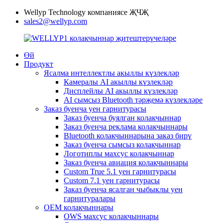
Wellyp Technology компаниясе ҖЧҖ
sales2@wellyp.com
Өй
Продукт
Ясалма интеллектлы акыллы күзлекләр
Камералы AI акыллы күзлекләр
Дисплейлы AI акыллы күзлекләр
AI сымсыз Bluetooth тәрҗемә күзлекләре
Заказ буенча уен гарнитурасы
Заказ буенча буялган колакчыннар
Заказ буенча реклама колакчыннары
Bluetooth колакчыннарына заказ бирү
Заказ буенча сымсыз колакчыннар
Логотиплы махсус колакчыннар
Заказ буенча авиация колакчыннары
Custom True 5.1 уен гарнитурасы
Custom 7.1 уен гарнитурасы
Заказ буенча ясалган чыбыклы уен
гарнитуралары
OEM колакчыннары
OWS махсус колакчыннары