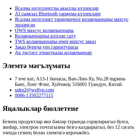
Ясалма интеллектлы акыллы күзлекләр
AI сымсыз Bluetooth тәрҗемә күзлекләре
Ясалма интеллект тәрҗемәчесе колакчыннары махсус
эшләнгән
OWS махсус колакчыннары
Колакчыннарны күпләп сату
TWS колакчыннары өчен махсус заказ
Заказ буенча уен гарнитурасы
Ак төстәге этикеткалы колакчыннар
Элемтә мәгълүматы
7 нче кат, А13-1 бинасы, Ван-Лин-Ху, No.28 ingзинь
Банг, Лонг Фэнг, Хуйчжоу, 516001 Гуандун, Китай.
sales2@wellyp.com
0086-13502277115
Яңалыклар бюллетене
Безнең продуктлар яки бәяләр турында сорауларыгыз булса,
зинһар, электрон почтагызны безгә калдырыгыз, без 12 сәгать
эчендә сезнең белән элемтәгә керәчәкбез.