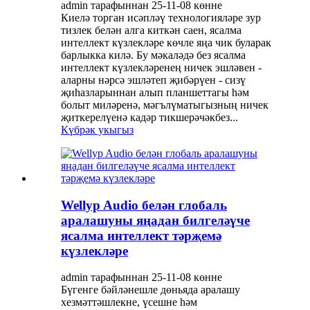
admin тарафыннан 25-11-08 көнне
Киелә торган исәпләү технологияләре зур
тизлек белән алга киткән саен, ясалма
интеллект күзлекләре көчле яңа чик буларак
барлыкка килә. Бу мәкаләдә без ясалма
интеллект күзлекләренең ничек эшләвен -
аларны нәрсә эшләтеп җибәрүен - сизү
җиһазларыннан алып планшеттагы һәм
болыт миләренә, мәгълүматыгызның ничек
җиткерелүенә кадәр тикшерәчәкбез...
Күбрәк укыгыз
Wellyp Audio белән глобаль
аралашуны яңадан билгеләүче
ясалма интеллект тәрҗемә
күзлекләре
admin тарафыннан 25-11-08 көнне
Бүгенге бәйләнешле дөньяда аралашу
хезмәттәшлекне, үсешне һәм