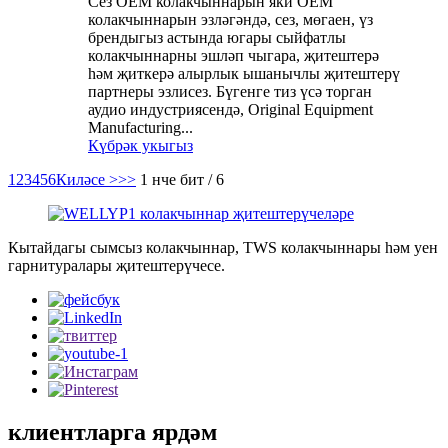
Сез OEM колакчыннарын яки OEM
колакчыннарын эзләгәндә, сез, мөгаен, үз
брендыгыз астында югары сыйфатлы
колакчыннарны эшләп чыгара, җитештерә
һәм җиткерә алырлык ышанычлы җитештерү
партнеры эзлисез. Бүгенге тиз үсә торган
аудио индустриясендә, Original Equipment
Manufacturing...
Күбрәк укыгыз
1
2
3
4
5
6
Киләсе >
>>
1 нче бит / 6
Кытайдагы сымсыз колакчыннар, TWS колакчыннары һәм уен
гарнитуралары җитештерүчесе.
клиентларга ярдәм