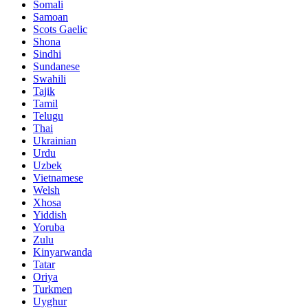
Somali
Samoan
Scots Gaelic
Shona
Sindhi
Sundanese
Swahili
Tajik
Tamil
Telugu
Thai
Ukrainian
Urdu
Uzbek
Vietnamese
Welsh
Xhosa
Yiddish
Yoruba
Zulu
Kinyarwanda
Tatar
Oriya
Turkmen
Uyghur