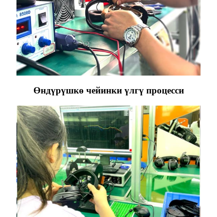
Өндүрүшкө чейинки үлгү процесси