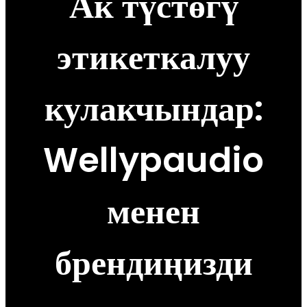
Ак түстөгү
этикеткалуу
кулакчындар:
Wellypaudio
менен
брендиңизди