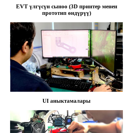
EVT үлгүсүн сыноо (3D принтер менен
прототип өндүрүү)
UI аныктамалары