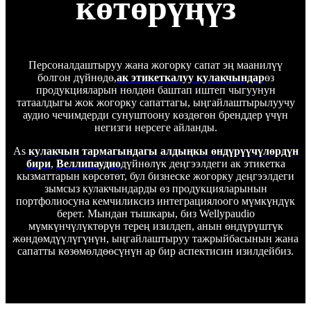
көтөрүңүз
Персоналдаштыруу жана жогорку сапат эң маанилүү
болгон дүйнөдө,
ак этикеткалуу кулакчындар
өз
продукцияларын нөлдөн баштап иштеп чыгуунун
татаалдыгы жок жогорку сапаттагы, ыңгайлаштырылуучу
аудио чечимдерди сунуштоону көздөгөн бренддер үчүн
негизги нерсеге айланды.
As
кулакчын тармагындагы алдыңкы өндүрүүчүлөрдүн
бири
,
Веллипаудио
дүйнөлүк деңгээлдеги ак этикетка
кызматтарын көрсөтөт, бул бизнеске жогорку деңгээлдеги
зымсыз кулакчындарды өз продукцияларынын
портфолиосуна кемчиликсиз интеграциялоого мүмкүндүк
берет. Мындан тышкары, биз Wellypaudio
мүмкүнчүлүктөрүн терең изилдеп, анын өндүрүштүк
жөндөмдүүлүгүнүн, ыңгайлаштыруу тажрыйбасынын жана
сапатты көзөмөлдөөсүнүн ар бир аспектисин изилдейбиз.