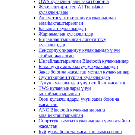
OWS кулакчындары заказ боюнча
Жекелештирилген AI Translator
кулакчындары
Ак түстөгү этикеткалуу кулакчындар
ылайыкташтырылган
Басылган кулакчындар
Жарнамалык кулакчындар
Ыңгайлаштырылган логотиптүү
кулакчындар
Сенсордук экрандуу кулакчындар үчүн
атайын жасалган
Ыңгайлаштырылган Bluetooth кулакчындар
Ызы-чууну жок кылуучу кулакчындар
Заказ боюнча жасалган металл кулакчындар
Суу өткөрбөй турган кулакчындар
Тунук кулакчындар үчүн атайын жасалган
TWS кулакчындары үчүн
ыңгайлаштырылган
Оюн кулакчындары үчүн заказ боюнча
жасалган
ANC Bluetooth кулакчындарына
ылайыкташтырылган
Спорттук зымсыз кулакчындар үчүн атайын
жасалган
Буйрутма боюнча жасалган зымсыз оюн