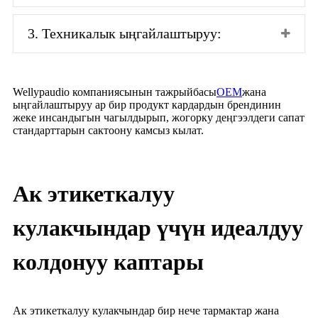
3. Техникалык ыңгайлаштыруу:
Wellypaudio компаниясынын тажрыйбасы
OEM
жана
ыңгайлаштыруу ар бир продукт кардардын брендинин
жеке инсандыгын чагылдырып, жогорку деңгээлдеги сапат
стандарттарын сактоону камсыз кылат.
Ак этикеткалуу
кулакчындар үчүн идеалдуу
колдонуу каптары
Ак этикеткалуу кулакчындар бир нече тармактар ​​жана