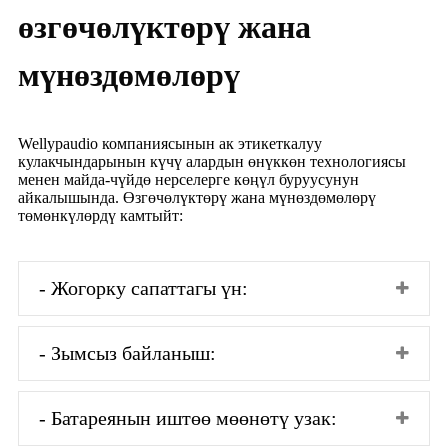
өзгөчөлүктөрү жана
мүнөздөмөлөрү
Wellypaudio компаниясынын ак этикеткалуу
кулакчындарынын күчү алардын өнүккөн технологиясы
менен майда-чүйдө нерселерге көңүл буруусунун
айкалышында. Өзгөчөлүктөрү жана мүнөздөмөлөрү
төмөнкүлөрдү камтыйт:
- Жогорку сапаттагы үн:
- Зымсыз байланыш:
- Батареянын иштөө мөөнөтү узак: