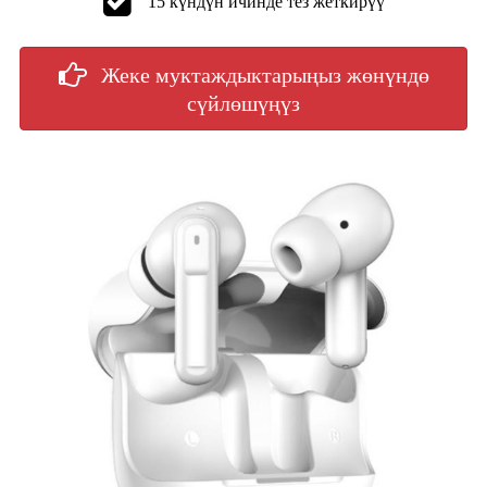
15 күндүн ичинде тез жеткирүү
Жеке муктаждыктарыңыз жөнүндө
сүйлөшүңүз