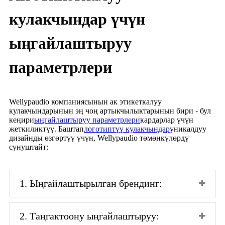
кулакчындар үчүн
ыңгайлаштыруу
параметрлери
Wellypaudio компаниясынын ак этикеткалуу
кулакчындарынын эң чоң артыкчылыктарынын бири - бул
кеңири
ыңгайлаштыруу параметрлери
кардарлар үчүн
жеткиликтүү. Баштап
логотиптүү кулакчындар
уникалдуу
дизайнды өзгөртүү үчүн, Wellypaudio төмөнкүлөрдү
сунуштайт:
1. Ыңгайлаштырылган брендинг:
2. Таңгактоону ыңгайлаштыруу: