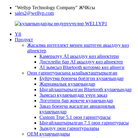
"Wellyp Technology Company" ЖЧКсы
sales2@wellyp.com
Үй
Продукт
Жасалма интеллект менен иштеген акылдуу көз
айнектер
Камералуу AI акылдуу көз айнектери
Дисплейи бар AI акылдуу көз айнектер
AI зымсыз Bluetooth котормо көз айнеги
Оюн гарнитурасына ылайыкташтырылган
Буйрутма боюнча боёлгон кулакчындар
Жарнамалык кулакчындар
Ыңгайлаштырылган Bluetooth кулакчындар
Зымсыз кулакчындар үчүн заказ
Логотипи бар жекече кулакчындар
Заказ боюнча жасалган авиациялык
кулакчындар
Custom True 5.1 оюн гарнитурасы
Ыңгайлаштырылган 7.1 оюн гарнитурасы
Зымдуу оюн гарнитуралары
OEM кулакчындары