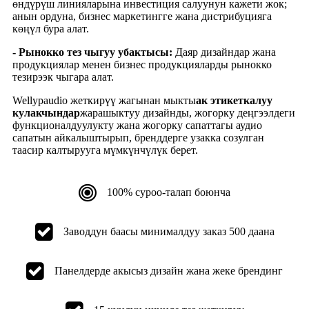
өндүрүш линияларына инвестиция салуунун кажети жок;
анын ордуна, бизнес маркетингге жана дистрибуцияга
көңүл бура алат.
- Рынокко тез чыгуу убактысы:
Даяр дизайндар жана
продукциялар менен бизнес продукцияларды рынокко
тезирээк чыгара алат.
Wellypaudio жеткирүү жагынан мыкты
ак этикеткалуу
кулакчындар
жарашыктуу дизайнды, жогорку деңгээлдеги
функционалдуулукту жана жогорку сапаттагы аудио
сапатын айкалыштырып, бренддерге узакка созулган
таасир калтырууга мүмкүнчүлүк берет.
100% суроо-талап боюнча
Заводдун баасы минималдуу заказ 500 даана
Панелдерде акысыз дизайн жана жеке брендинг