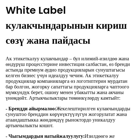
White Label
кулакчындарынын кириш
сөзү жана пайдасы
Ак этикеткалуу кулакчындар – бул илимий-изилдөө жана
өндүрүш процесстерине инвестиция салбастан, өз бренди
астында премиум аудио продукцияларын сунуштагысы
келген бизнес үчүн идеалдуу чечим. Ак этикеткалуу
продукциялар компанияларга өз логотиптерин мурдатан
бар болгон, жогорку сапаттагы продукцияларга чаптоого
мүмкүндүк берет, ошону менен убакытты жана акчаны
үнөмдөйт. Артыкчылыктары төмөнкүлөрдү камтыйт:
- Брендди айырмалоо:
Жекелештирилген кулакчындарды
сунуштоо бренддин көрүнүктүүлүгүн жогорулатат жана
атаандаштыкка жөндөмдүү рыноктордо уникалдуу
артыкчылыкты кошот.
- Чыгымдардын натыйжалуулугу:
Изилдөөгө же