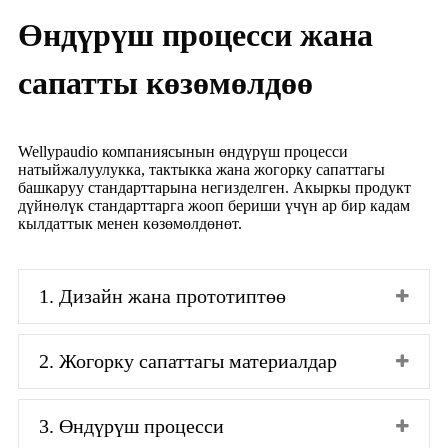
Өндүрүш процесси жана
сапатты көзөмөлдөө
Wellypaudio компаниясынын өндүрүш процесси
натыйжалуулукка, тактыкка жана жогорку сапаттагы
башкаруу стандарттарына негизделген. Акыркы продукт
дүйнөлүк стандарттарга жооп бериши үчүн ар бир кадам
кылдаттык менен көзөмөлдөнөт.
1. Дизайн жана прототиптөө
2. Жогорку сапаттагы материалдар
3. Өндүрүш процесси