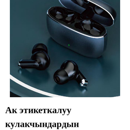
Ак этикеткалуу
кулакчындардын