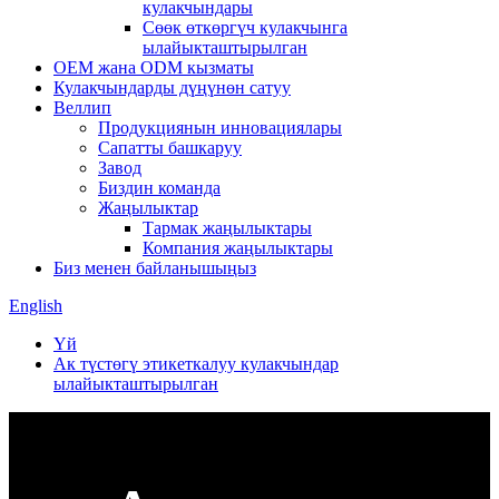
кулакчындары
Сөөк өткөргүч кулакчынга
ылайыкташтырылган
OEM жана ODM кызматы
Кулакчындарды дүңүнөн сатуу
Веллип
Продукциянын инновациялары
Сапатты башкаруу
Завод
Биздин команда
Жаңылыктар
Тармак жаңылыктары
Компания жаңылыктары
Биз менен байланышыңыз
English
Үй
Ак түстөгү этикеткалуу кулакчындар
ылайыкташтырылган