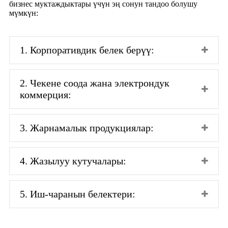
бизнес муктаждыктары үчүн эң сонун тандоо болушу
мүмкүн:
1. Корпоративдик белек берүү:
2. Чекене соода жана электрондук
коммерция:
3. Жарнамалык продукциялар:
4. Жазылуу кутучалары:
5. Иш-чаранын белектери: