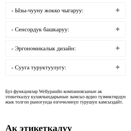
- Ызы-чууну жокко чыгаруу:
- Сенсордук башкаруу:
- Эргономикалык дизайн:
- Сууга туруктуулугу:
Бул функциялар Wellypaudio компаниясынын ак
этикеткалуу кулакчындарынын зымсыз аудио түзмөктөрдүн
жык толгон рыногунда өзгөчөлөнүп турушун камсыздайт.
Ак этикеткалуу