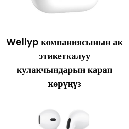
Wellyp компаниясынын ак
этикеткалуу
кулакчындарын карап
көрүңүз