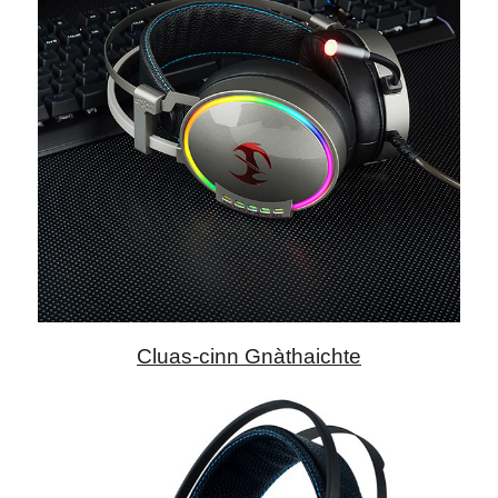
Cluas-cinn Gnàthaichte