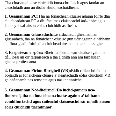
Tha cluasan-cluaise cluichidh ioma-chruthach agus faodar an
cleachdadh ann an diofar shuidheachaidhean:
1. Geamannan PC:
Tha na fònaichean-cluaise againn foirfe dha
cluicheadairean PC a dh’ fheumas claisneachd àrd-inbhe agus
latency ìosal airson eòlas cluichidh as fheàrr.
2. Geamannan Gluasadach:
Le àrdachadh gheamannan
gluasadach, tha na fònaichean-cluaise gun uèir againn a’ tabhann
an fhuasgladh foirfe dha cluicheadairean a tha air an t-slighe.
3. Farpaisean e-spòrs:
Bheir na fònaichean-cluaise againn le
dàil ìosal an oir farpaiseach a tha a dhìth ann am farpaisean
geama proifeasanta.
4. Geamannan Fìrinn Bhrìgheil (VR):
Bidh càileachd fuaim
bogaidh ar fònaichean-cluaise a’ neartachadh eòlas cluichidh VR,
ga dhèanamh nas reusanta agus nas inntinniche.
5. Geamannan Neo-fhoirmeil:
Do luchd-gamers neo-
fhoirmeil, tha na fònaichean-cluaise againn a’ tabhann
comhfhurtachd agus càileachd claisneachd sàr-mhath airson
eòlas cluichidh tlachdmhor.