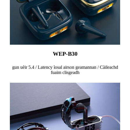
WEP-B30
gun uèir 5.4 / Latency ìosal airson geamannan / Càileachd
fuaim clisgeadh