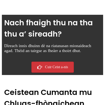
Nach fhaigh thu na tha
thu a’ sireadh?
Dìreach innis dhuinn dè na riatanasan mionaideach
agad. Thèid an tairgse as fheàrr a thoirt dhut.
Cuir Ceist a-nis
Ceistean Cumanta mu
Chluas-fhònaichean