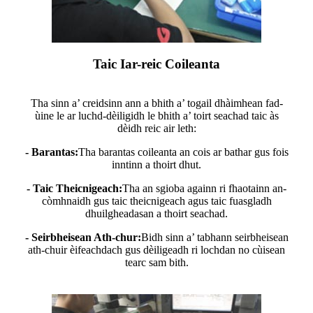
Taic Iar-reic Coileanta
Tha sinn a’ creidsinn ann a bhith a’ togail dhàimhean fad-
ùine le ar luchd-dèiligidh le bhith a’ toirt seachad taic às
dèidh reic air leth:
- Barantas:
Tha barantas coileanta an cois ar bathar gus fois
inntinn a thoirt dhut.
- Taic Theicnigeach:
Tha an sgioba againn ri fhaotainn an-
còmhnaidh gus taic theicnigeach agus taic fuasgladh
dhuilgheadasan a thoirt seachad.
- Seirbheisean Ath-chur:
Bidh sinn a’ tabhann seirbheisean
ath-chuir èifeachdach gus dèiligeadh ri lochdan no cùisean
tearc sam bith.