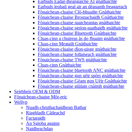
Earbuds Eadar-theangaiche AI ​​gnàthaichte
Earbuds leubail geal air an dèanamh freagarrach
Fònaichean-cluaise Clò-bhuailte Gnàthaichte
Fònaichean-cluaise Brosnachaidh Gnàthaichte
Fònaichean-cluaise suaicheantas gnàthaichte
Fònaichean-cluaise sgrion-suathaidh gnàthaichte
Fònaichean-cluaise Bluetooth Gnàthaichte
Cluas-cinn a chuireas às do fhuaim gnàthaichte
Cluas-cinn Meatailt Gnàthaichte
Fònaichean-cluaise dìon-uisge gnàthaichte
Fònaichean-cluaise follaiseach gnàthaichte
Fònaichean-cluaise TWS gnàthaichte
Cluas-cinn Gnàthaichte
Fònaichean-cluaise bluetooth ANC gnàthaichte
Fònaichean-cluaise gun uèir spòrs gnàthaichte
Fònaichean-cluaise Gèam gun Uèir Gnàthaichte
Fònaichean-cluaise giùlain cnàimh gnàthaichte
Seirbheis OEM & ODM
Fònaichean-cluaise Mòr-reic
Wellyp
Nuadh-chruthachaidhean Bathar
Riaghladh Càileachd
Factaraidh
An Sgioba againn
Naidheachdan