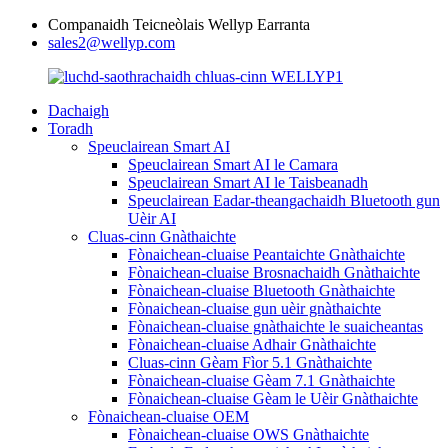
Companaidh Teicneòlais Wellyp Earranta
sales2@wellyp.com
Dachaigh
Toradh
Speuclairean Smart AI
Speuclairean Smart AI le Camara
Speuclairean Smart AI le Taisbeanadh
Speuclairean Eadar-theangachaidh Bluetooth gun
Uèir AI
Cluas-cinn Gnàthaichte
Fònaichean-cluaise Peantaichte Gnàthaichte
Fònaichean-cluaise Brosnachaidh Gnàthaichte
Fònaichean-cluaise Bluetooth Gnàthaichte
Fònaichean-cluaise gun uèir gnàthaichte
Fònaichean-cluaise gnàthaichte le suaicheantas
Fònaichean-cluaise Adhair Gnàthaichte
Cluas-cinn Gèam Fìor 5.1 Gnàthaichte
Fònaichean-cluaise Gèam 7.1 Gnàthaichte
Fònaichean-cluaise Gèam le Uèir Gnàthaichte
Fònaichean-cluaise OEM
Fònaichean-cluaise OWS Gnàthaichte