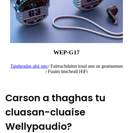
WEP-G17
Taigheadas aloi sinc
/ Faireachdainn ìosal ann an geamannan
/ Fuaim timcheall HiFi
Carson a thaghas tu
cluasan-cluaise
Wellypaudio?