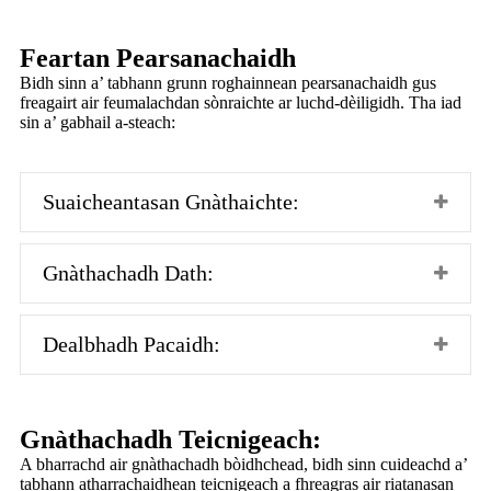
Feartan Pearsanachaidh
Bidh sinn a’ tabhann grunn roghainnean pearsanachaidh gus
freagairt air feumalachdan sònraichte ar luchd-dèiligidh. Tha iad
sin a’ gabhail a-steach:
Suaicheantasan Gnàthaichte:
Gnàthachadh Dath:
Dealbhadh Pacaidh:
Gnàthachadh Teicnigeach:
A bharrachd air gnàthachadh bòidhchead, bidh sinn cuideachd a’
tabhann atharrachaidhean teicnigeach a fhreagras air riatanasan