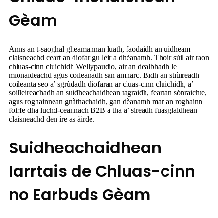
Gèam
Anns an t-saoghal gheamannan luath, faodaidh an uidheam
claisneachd ceart an diofar gu lèir a dhèanamh. Thoir sùil air raon
chluas-cinn cluichidh Wellypaudio, air an dealbhadh le
mionaideachd agus coileanadh san amharc. Bidh an stiùireadh
coileanta seo a’ sgrùdadh diofaran ar cluas-cinn cluichidh, a’
soilleireachadh an suidheachaidhean tagraidh, feartan sònraichte,
agus roghainnean gnàthachaidh, gan dèanamh mar an roghainn
foirfe dha luchd-ceannach B2B a tha a’ sireadh fuasglaidhean
claisneachd den ìre as àirde.
Suidheachaidhean
Iarrtais de Chluas-cinn
no Earbuds Gèam