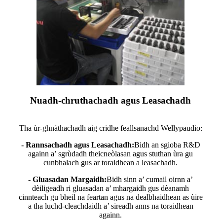
Nuadh-chruthachadh agus Leasachadh
Tha ùr-ghnàthachadh aig cridhe feallsanachd Wellypaudio:
- Rannsachadh agus Leasachadh:
Bidh an sgioba R&D
againn a’ sgrùdadh theicneòlasan agus stuthan ùra gu
cunbhalach gus ar toraidhean a leasachadh.
- Gluasadan Margaidh:
Bidh sinn a’ cumail oirnn a’
dèiligeadh ri gluasadan a’ mhargaidh gus dèanamh
cinnteach gu bheil na feartan agus na dealbhaidhean as ùire
a tha luchd-cleachdaidh a’ sireadh anns na toraidhean
againn.