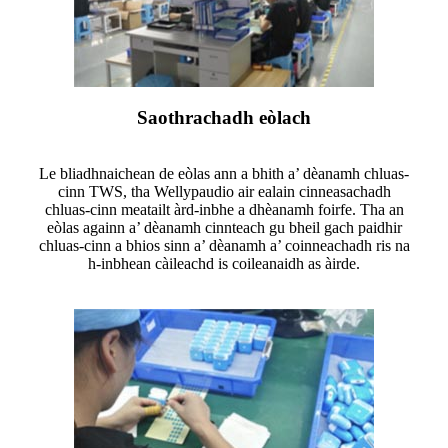
Saothrachadh eòlach
Le bliadhnaichean de eòlas ann a bhith a’ dèanamh chluas-
cinn TWS, tha Wellypaudio air ealain cinneasachadh
chluas-cinn meatailt àrd-inbhe a dhèanamh foirfe. Tha an
eòlas againn a’ dèanamh cinnteach gu bheil gach paidhir
chluas-cinn a bhios sinn a’ dèanamh a’ coinneachadh ris na
h-inbhean càileachd is coileanaidh as àirde.