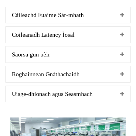
Càileachd Fuaime Sàr-mhath
Coileanadh Latency Ìosal
Saorsa gun uèir
Roghainnean Gnàthachaidh
Uisge-dhìonach agus Seasmhach