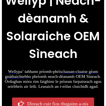
Wellyp | Neach-
dèanamh &
Solaraiche OEM
Sìneach
Wellyp
a’ tabhann prìomh-phrìs
cluasan-cluaise gèam
gnàthaichte
bho phrìomh neach-dèanamh OEM Sìneach.
Òrdughan mòra rim faighinn le prìsean farpaiseach agus
seirbheis air leth. Leasaich an t-eòlas cluichidh agad.
Dìreach cuir fios thugainn a-nis