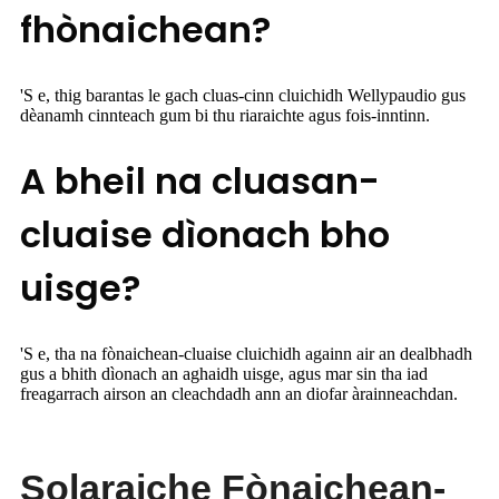
fhònaichean?
'S e, thig barantas le gach cluas-cinn cluichidh Wellypaudio gus
dèanamh cinnteach gum bi thu riaraichte agus fois-inntinn.
A bheil na cluasan-
cluaise dìonach bho
uisge?
'S e, tha na fònaichean-cluaise cluichidh againn air an dealbhadh
gus a bhith dìonach an aghaidh uisge, agus mar sin tha iad
freagarrach airson an cleachdadh ann an diofar àrainneachdan.
Solaraiche Fònaichean-