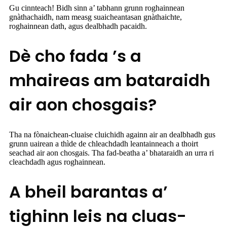
Gu cinnteach! Bidh sinn a’ tabhann grunn roghainnean
gnàthachaidh, nam measg suaicheantasan gnàthaichte,
roghainnean dath, agus dealbhadh pacaidh.
Dè cho fada ’s a
mhaireas am bataraidh
air aon chosgais?
Tha na fònaichean-cluaise cluichidh againn air an dealbhadh gus
grunn uairean a thìde de chleachdadh leantainneach a thoirt
seachad air aon chosgais. Tha fad-beatha a’ bhataraidh an urra ri
cleachdadh agus roghainnean.
A bheil barantas a’
tighinn leis na cluas-