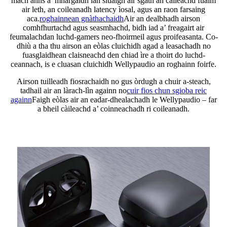
mach anns a’ mhargaidh làn sluaigh air sgàth an càileachd fuaim
air leth, an coileanadh latency ìosal, agus an raon farsaing
aca.
roghainnean gnàthachaidh
Air an dealbhadh airson
comhfhurtachd agus seasmhachd, bidh iad a’ freagairt air
feumalachdan luchd-gamers neo-fhoirmeil agus proifeasanta. Co-
dhiù a tha thu airson an eòlas cluichidh agad a leasachadh no
fuasglaidhean claisneachd den chiad ìre a thoirt do luchd-
ceannach, is e cluasan cluichidh Wellypaudio an roghainn foirfe.
Airson tuilleadh fiosrachaidh no gus òrdugh a chuir a-steach,
tadhail air an làrach-lìn againn no
cuir fios chun sgioba reic
againn
Faigh eòlas air an eadar-dhealachadh le Wellypaudio – far
a bheil càileachd a’ coinneachadh ri coileanadh.