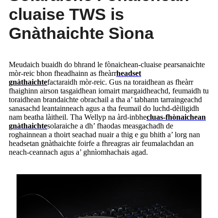
cluaise TWS is
Gnàthaichte Sìona
Meudaich buaidh do bhrand le fònaichean-cluaise pearsanaichte
mòr-reic bhon fheadhainn as fheàrr
headset
gnàthaichte
factaraidh mòr-reic. Gus na toraidhean as fheàrr
fhaighinn airson tasgaidhean iomairt margaidheachd, feumaidh tu
toraidhean brandaichte obrachail a tha a’ tabhann tarraingeachd
sanasachd leantainneach agus a tha feumail do luchd-dèiligidh
nam beatha làitheil. Tha Wellyp na àrd-inbhe
cluas-fhònaichean
gnàthaichte
solaraiche a dh’ fhaodas measgachadh de
roghainnean a thoirt seachad nuair a thig e gu bhith a’ lorg nan
headsetan gnàthaichte foirfe a fhreagras air feumalachdan an
neach-ceannach agus a’ ghnìomhachais agad.