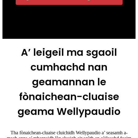
A’ leigeil ma sgaoil
cumhachd nan
geamannan le
fònaichean-cluaise
geama Wellypaudio
Tha fònaichean-cluaise cluichidh Wellypaudio a’ seasamh a-