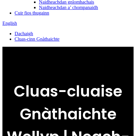
Naidheachdan gnìomhachais
Naidheachdan a’ chompanaidh
Cuir fios thugainn
English
Dachaigh
Cluas-cinn Gnàthaichte
Cluas-cluaise
Gnàthaichte