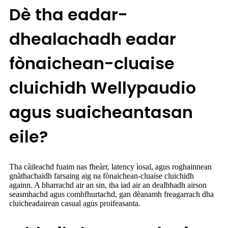
Dè tha eadar-
dhealachadh eadar
fònaichean-cluaise
cluichidh Wellypaudio
agus suaicheantasan
eile?
Tha càileachd fuaim nas fheàrr, latency ìosal, agus roghainnean
gnàthachaidh farsaing aig na fònaichean-cluaise cluichidh
againn. A bharrachd air an sin, tha iad air an dealbhadh airson
seasmhachd agus comhfhurtachd, gan dèanamh freagarrach dha
cluicheadairean casual agus proifeasanta.