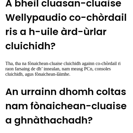
A bheil cluasan-cluaise
Wellypaudio co-chòrdail
ris a h-uile àrd-ùrlar
cluichidh?
Tha, tha na fònaichean-cluaise cluichidh againn co-chòrdail ri
raon farsaing de dh’ innealan, nam measg PCn, consoles
cluichidh, agus fònaichean-làimhe.
An urrainn dhomh coltas
nam fònaichean-cluaise
a ghnàthachadh?