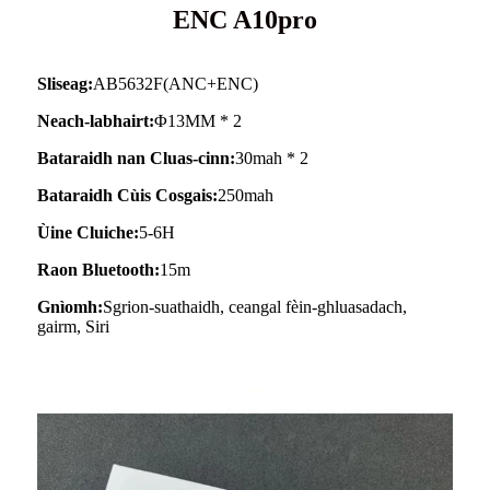
ENC A10pro
Sliseag:
AB5632F(ANC+ENC)
Neach-labhairt:
Φ13MM * 2
Bataraidh nan Cluas-cinn:
30mah * 2
Bataraidh Cùis Cosgais:
250mah
Ùine Cluiche:
5-6H
Raon Bluetooth:
15m
Gnìomh:
Sgrion-suathaidh, ceangal fèin-ghluasadach,
gairm, Siri