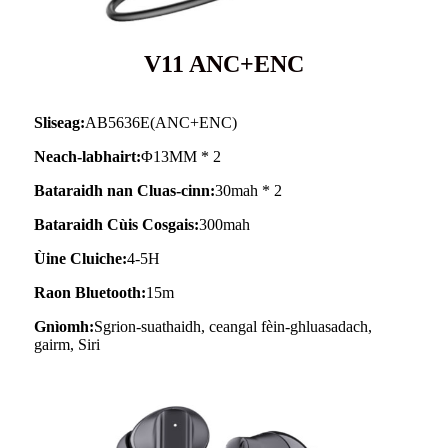
V11 ANC+ENC
Sliseag:
AB5636E(ANC+ENC)
Neach-labhairt:
Φ13MM * 2
Bataraidh nan Cluas-cinn:
30mah * 2
Bataraidh Cùis Cosgais:
300mah
Ùine Cluiche:
4-5H
Raon Bluetooth:
15m
Gnìomh:
Sgrion-suathaidh, ceangal fèin-ghluasadach,
gairm, Siri