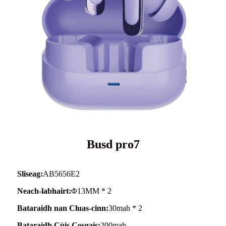
Busd pro7
Sliseag:
AB5656E2
Neach-labhairt:
Φ13MM * 2
Bataraidh nan Cluas-cinn:
30mah * 2
Bataraidh Cùis Cosgais:
200mah