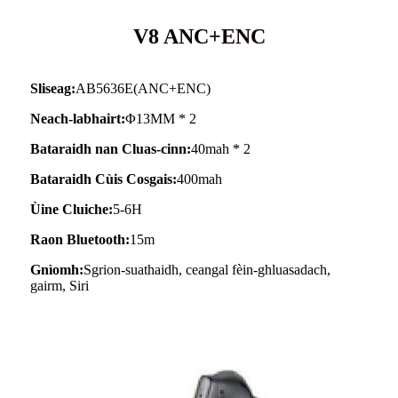
V8 ANC+ENC
Sliseag:
AB5636E(ANC+ENC)
Neach-labhairt:
Φ13MM * 2
Bataraidh nan Cluas-cinn:
40mah * 2
Bataraidh Cùis Cosgais:
400mah
Ùine Cluiche:
5-6H
Raon Bluetooth:
15m
Gnìomh:
Sgrion-suathaidh, ceangal fèin-ghluasadach,
gairm, Siri