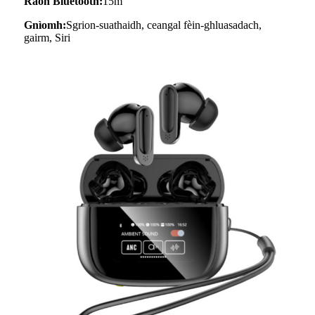
Raon Bluetooth:
15m
Gnìomh:
Sgrion-suathaidh, ceangal fèin-ghluasadach,
gairm, Siri