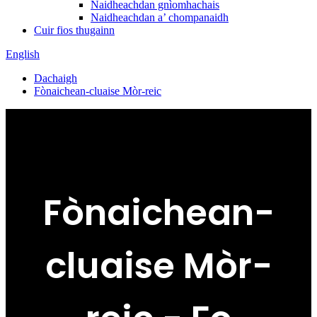
Naidheachdan gnìomhachais
Naidheachdan a’ chompanaidh
Cuir fios thugainn
English
Dachaigh
Fònaichean-cluaise Mòr-reic
Fònaichean-
cluaise Mòr-