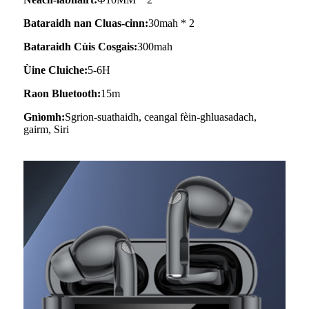
Bataraidh nan Cluas-cinn:
30mah * 2
Bataraidh Cùis Cosgais:
300mah
Ùine Cluiche:
5-6H
Raon Bluetooth:
15m
Gnìomh:
Sgrion-suathaidh, ceangal fèin-ghluasadach,
gairm, Siri