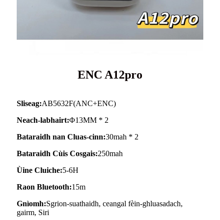
ENC A12pro
Sliseag:
AB5632F(ANC+ENC)
Neach-labhairt:
Φ13MM * 2
Bataraidh nan Cluas-cinn:
30mah * 2
Bataraidh Cùis Cosgais:
250mah
Ùine Cluiche:
5-6H
Raon Bluetooth:
15m
Gnìomh:
Sgrion-suathaidh, ceangal fèin-ghluasadach,
gairm, Siri