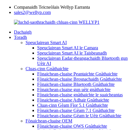
Companaidh Teicneòlais Wellyp Earranta
sales2@wellyp.com
Dachaigh
Toradh
Speuclairean Smart AI
Speuclairean Smart AI le Camara
Speuclairean Smart AI le Taisbeanadh
Speuclairean Eadar-theangachaidh Bluetooth gun
Uèir AI
Cluas-cinn Gnàthaichte
Fònaichean-cluaise Peantaichte Gnàthaichte
Fònaichean-cluaise Brosnachaidh Gnàthaichte
Fònaichean-cluaise Bluetooth Gnàthaichte
Fònaichean-cluaise gun uèir gnàthaichte
Fònaichean-cluaise gnàthaichte le suaicheantas
Fònaichean-cluaise Adhair Gnàthaichte
Cluas-cinn Gèam Fìor 5.1 Gnàthaichte
Fònaichean-cluaise Gèam 7.1 Gnàthaichte
Fònaichean-cluaise Gèam le Uèir Gnàthaichte
Fònaichean-cluaise OEM
Fònaichean-cluaise OWS Gnàthaichte