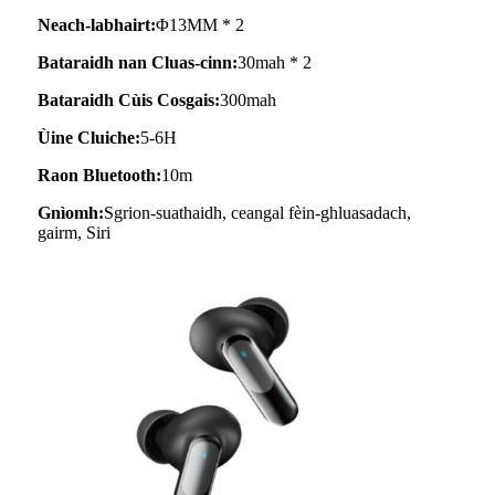
Neach-labhairt:
Φ13MM * 2
Bataraidh nan Cluas-cinn:
30mah * 2
Bataraidh Cùis Cosgais:
300mah
Ùine Cluiche:
5-6H
Raon Bluetooth:
10m
Gnìomh:
Sgrion-suathaidh, ceangal fèin-ghluasadach,
gairm, Siri