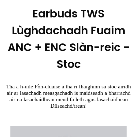
Earbuds TWS
Lùghdachadh Fuaim
ANC + ENC Slàn-reic -
Stoc
Tha a h-uile Fòn-cluaise a tha ri fhaighinn sa stoc airidh
air ar lasachadh measgachadh is maidseadh a bharrachd
air na lasachaidhean meud fa leth agus lasachaidhean
Dìlseachd/ìrean!