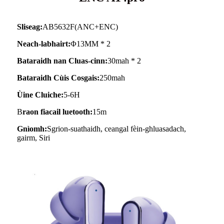
Sliseag:
AB5632F(ANC+ENC)
Neach-labhairt:
Φ13MM * 2
Bataraidh nan Cluas-cinn:
30mah * 2
Bataraidh Cùis Cosgais:
250mah
Ùine Cluiche:
5-6H
B
raon fiacail luetooth:
15m
Gnìomh:
Sgrion-suathaidh, ceangal fèin-ghluasadach,
gairm, Siri