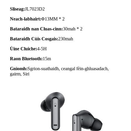
Sliseag:
JL7023D2
Neach-labhairt:
Φ13MM * 2
Bataraidh nan Cluas-cinn:
30mah * 2
Bataraidh Cùis Cosgais:
230mah
Ùine Cluiche:
4-5H
Raon Bluetooth:
15m
Gnìomh:
Sgrion-suathaidh, ceangal fèin-ghluasadach,
gairm, Siri