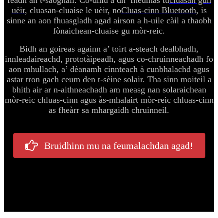
feadh an t-saoghail. Co-dhiù a dh’ fheumas tu
cluasan gun
uèir
, cluasan-cluaise le uèir, no
Cluas-cinn Bluetooth
, is
sinne an aon fhuasgladh agad airson a h-uile càil a thaobh
fònaichean-cluaise gu mòr-reic.
Bidh an goireas againn a’ toirt a-steach dealbhadh,
innleadaireachd, prototàipeadh, agus co-chruinneachadh fo
aon mhullach, a’ dèanamh cinnteach à cunbhalachd agus
astar tron ​​gach ceum den t-sèine solair. Tha sinn moiteil a
bhith air ar n-aithneachadh am measg nan solaraichean
mòr-reic chluas-cinn agus às-mhalairt mòr-reic chluas-cinn
as fheàrr sa mhargaidh chruinneil.
Bruidhinn mu na feumalachdan agad!