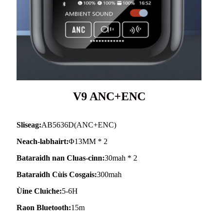
V9 ANC+ENC
Sliseag:
AB5636D(ANC+ENC)
Neach-labhairt:
Φ13MM * 2
Bataraidh nan Cluas-cinn:
30mah * 2
Bataraidh Cùis Cosgais:
300mah
Ùine Cluiche:
5-6H
Raon Bluetooth:
15m