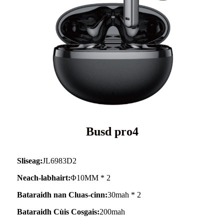
Busd pro4
Sliseag:
JL6983D2
Neach-labhairt:
Φ10MM * 2
Bataraidh nan Cluas-cinn:
30mah * 2
Bataraidh Cùis Cosgais:
200mah