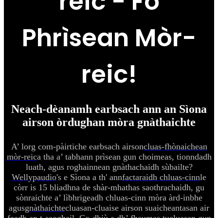
reic - Fo
Phrìsean Mòr-
reic!
Neach-dèanamh earbsach ann an Sìona
airson òrdughan mòra gnàthaichte
A’ lorg com-pàirtiche earbsach airson
cluas-fhònaichean
mòr-reic
a tha a’ tabhann prìsean gun choimeas, tionndadh
luath, agus roghainnean gnàthachaidh sùbailte?
Wellypaudio
's e Sìona a th' ann
factaraidh chluas-cinn
le
còrr is 15 bliadhna de shàr-mhathas saothrachaidh, gu
sònraichte a’ lìbhrigeadh chluas-cinn mòra àrd-inbhe
agus
gnàthaichte
cluasan-cluaise airson suaicheantasan air