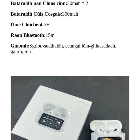
Bataraidh nan Cluas-cinn:
30mah * 2
Bataraidh Cùis Cosgais:
300mah
Ùine Cluiche:
4-5H
Raon Bluetooth:
15m
Gnìomh:
Sgrion-suathaidh, ceangal fèin-ghluasadach,
gairm, Siri