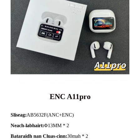
ENC A11pro
Sliseag:
AB5632F(ANC+ENC)
Neach-labhairt:
Φ13MM * 2
Bataraidh nan Cluas-cinn:
30mah * 2