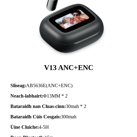
V13 ANC+ENC
Sliseag:
AB5636E(ANC+ENC)
Neach-labhairt:
Φ13MM * 2
Bataraidh nan Cluas-cinn:
30mah * 2
Bataraidh Cùis Cosgais:
300mah
Ùine Cluiche:
4-5H