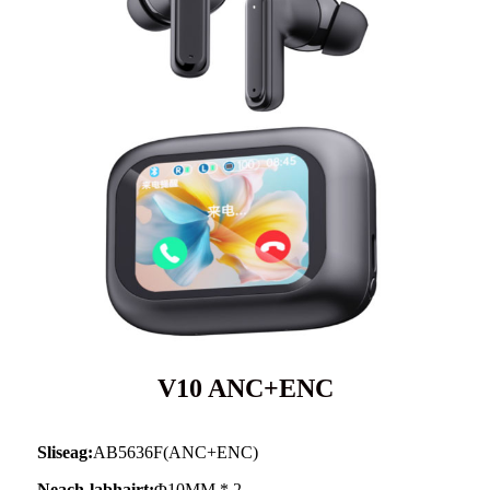
V10 ANC+ENC
Sliseag:
AB5636F(ANC+ENC)
Neach-labhairt:
Φ10MM * 2