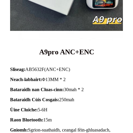
A9pro ANC+ENC
Sliseag:
AB5632F(ANC+ENC)
Neach-labhairt:
Φ13MM * 2
Bataraidh nan Cluas-cinn:
30mah * 2
Bataraidh Cùis Cosgais:
250mah
Ùine Cluiche:
5-6H
Raon Bluetooth:
15m
Gnìomh:
Sgrion-suathaidh, ceangal fèin-ghluasadach,