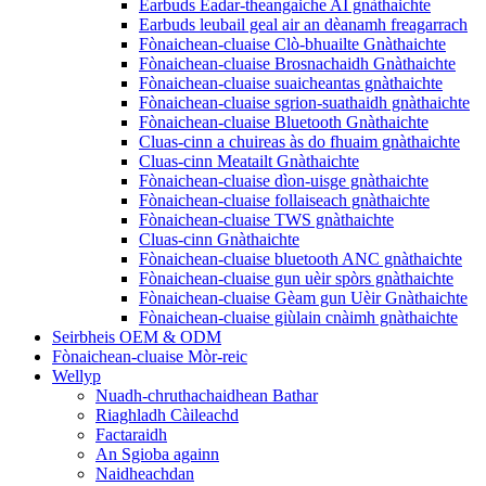
Earbuds Eadar-theangaiche AI ​​gnàthaichte
Earbuds leubail geal air an dèanamh freagarrach
Fònaichean-cluaise Clò-bhuailte Gnàthaichte
Fònaichean-cluaise Brosnachaidh Gnàthaichte
Fònaichean-cluaise suaicheantas gnàthaichte
Fònaichean-cluaise sgrion-suathaidh gnàthaichte
Fònaichean-cluaise Bluetooth Gnàthaichte
Cluas-cinn a chuireas às do fhuaim gnàthaichte
Cluas-cinn Meatailt Gnàthaichte
Fònaichean-cluaise dìon-uisge gnàthaichte
Fònaichean-cluaise follaiseach gnàthaichte
Fònaichean-cluaise TWS gnàthaichte
Cluas-cinn Gnàthaichte
Fònaichean-cluaise bluetooth ANC gnàthaichte
Fònaichean-cluaise gun uèir spòrs gnàthaichte
Fònaichean-cluaise Gèam gun Uèir Gnàthaichte
Fònaichean-cluaise giùlain cnàimh gnàthaichte
Seirbheis OEM & ODM
Fònaichean-cluaise Mòr-reic
Wellyp
Nuadh-chruthachaidhean Bathar
Riaghladh Càileachd
Factaraidh
An Sgioba againn
Naidheachdan