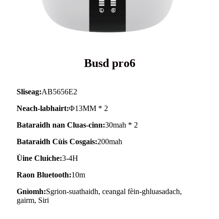
Busd pro6
Sliseag:
AB5656E2
Neach-labhairt:
Φ13MM * 2
Bataraidh nan Cluas-cinn:
30mah * 2
Bataraidh Cùis Cosgais:
200mah
Ùine Cluiche:
3-4H
Raon Bluetooth:
10m
Gnìomh:
Sgrion-suathaidh, ceangal fèin-ghluasadach,
gairm, Siri