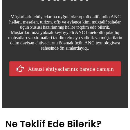
Müştərilərin ehtiyaclarına uyğun olaraq müxtəlif audio ANC
həlləri, məsələn, turizm, ofis və əyləncə kimi müxtəlif sahələr
üçün xüsusi hazırlanmış həllər təqdim edə bilərik.
Müştərilərimizə yüksək keyfiyyətli ANC bluetooth qulaqlıq
məhsulları və xidmətləri təqdim etməyə sadiqik və müştərilərin
daim dəyişən ehtiyaclarını ödəmək üçün ANC texnologiyası
sahəsində ön sıralardayıq.
.
Xüsusi ehtiyaclarınız barədə danışın
Nə Təklif Edə Bilərik?