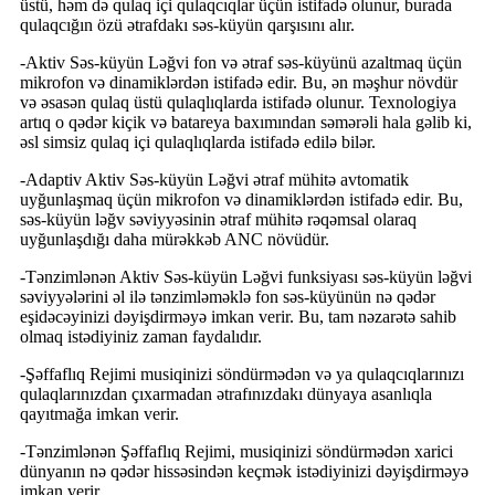
üstü, həm də qulaq içi qulaqcıqlar üçün istifadə olunur, burada
qulaqcığın özü ətrafdakı səs-küyün qarşısını alır.
-Aktiv Səs-küyün Ləğvi fon və ətraf səs-küyünü azaltmaq üçün
mikrofon və dinamiklərdən istifadə edir. Bu, ən məşhur növdür
və əsasən qulaq üstü qulaqlıqlarda istifadə olunur. Texnologiya
artıq o qədər kiçik və batareya baxımından səmərəli hala gəlib ki,
əsl simsiz qulaq içi qulaqlıqlarda istifadə edilə bilər.
-Adaptiv Aktiv Səs-küyün Ləğvi ətraf mühitə avtomatik
uyğunlaşmaq üçün mikrofon və dinamiklərdən istifadə edir. Bu,
səs-küyün ləğv səviyyəsinin ətraf mühitə rəqəmsal olaraq
uyğunlaşdığı daha mürəkkəb ANC növüdür.
-Tənzimlənən Aktiv Səs-küyün Ləğvi funksiyası səs-küyün ləğvi
səviyyələrini əl ilə tənzimləməklə fon səs-küyünün nə qədər
eşidəcəyinizi dəyişdirməyə imkan verir. Bu, tam nəzarətə sahib
olmaq istədiyiniz zaman faydalıdır.
-Şəffaflıq Rejimi musiqinizi söndürmədən və ya qulaqcıqlarınızı
qulaqlarınızdan çıxarmadan ətrafınızdakı dünyaya asanlıqla
qayıtmağa imkan verir.
-Tənzimlənən Şəffaflıq Rejimi, musiqinizi söndürmədən xarici
dünyanın nə qədər hissəsindən keçmək istədiyinizi dəyişdirməyə
imkan verir.