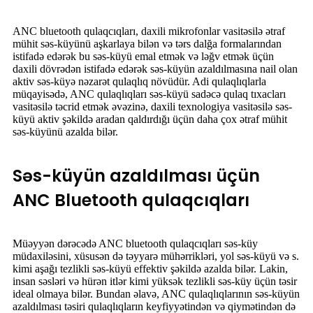
ANC bluetooth qulaqcıqları, daxili mikrofonlar vasitəsilə ətraf
mühit səs-küyünü aşkarlaya bilən və tərs dalğa formalarından
istifadə edərək bu səs-küyü emal etmək və ləğv etmək üçün
daxili dövrədən istifadə edərək səs-küyün azaldılmasına nail olan
aktiv səs-küyə nəzarət qulaqlıq növüdür. Adi qulaqlıqlarla
müqayisədə, ANC qulaqlıqları səs-küyü sadəcə qulaq tıxacları
vasitəsilə təcrid etmək əvəzinə, daxili texnologiya vasitəsilə səs-
küyü aktiv şəkildə aradan qaldırdığı üçün daha çox ətraf mühit
səs-küyünü azalda bilər.
Səs-küyün azaldılması üçün
ANC Bluetooth qulaqcıqları
Müəyyən dərəcədə ANC bluetooth qulaqcıqları səs-küy
müdaxiləsini, xüsusən də təyyarə mühərrikləri, yol səs-küyü və s.
kimi aşağı tezlikli səs-küyü effektiv şəkildə azalda bilər. Lakin,
insan səsləri və hürən itlər kimi yüksək tezlikli səs-küy üçün təsir
ideal olmaya bilər. Bundan əlavə, ANC qulaqlıqlarının səs-küyün
azaldılması təsiri qulaqlıqların keyfiyyətindən və qiymətindən də