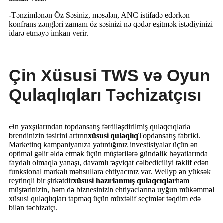
-Tənzimlənən Öz Səsiniz, məsələn, ANC istifadə edərkən
konfrans zəngləri zamanı öz səsinizi nə qədər eşitmək istədiyinizi
idarə etməyə imkan verir.
Çin Xüsusi TWS və Oyun
Qulaqlıqları Təchizatçısı
Ən yaxşılarından topdansatış fərdiləşdirilmiş qulaqcıqlarla
brendinizin təsirini artırın
xüsusi qulaqlıq
Topdansatış fabriki.
Marketinq kampaniyanıza yatırdığınız investisiyalar üçün ən
optimal gəlir əldə etmək üçün müştərilərə gündəlik həyatlarında
faydalı olmaqla yanaşı, davamlı təşviqat cəlbediciliyi təklif edən
funksional markalı məhsullara ehtiyacınız var. Wellyp ən yüksək
reytinqli bir şirkətdir
xüsusi hazırlanmış qulaqcıqlar
həm
müştərinizin, həm də biznesinizin ehtiyaclarına uyğun mükəmməl
xüsusi qulaqlıqları tapmaq üçün müxtəlif seçimlər təqdim edə
bilən təchizatçı.