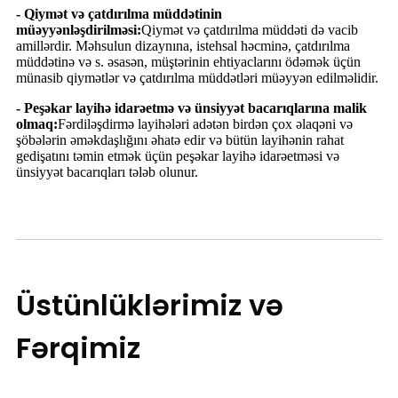
- Qiymət və çatdırılma müddətinin
müəyyənləşdirilməsi:
Qiymət və çatdırılma müddəti də vacib
amillərdir. Məhsulun dizaynına, istehsal həcminə, çatdırılma
müddətinə və s. əsasən, müştərinin ehtiyaclarını ödəmək üçün
münasib qiymətlər və çatdırılma müddətləri müəyyən edilməlidir.
- Peşəkar layihə idarəetmə və ünsiyyət bacarıqlarına malik
olmaq:
Fərdiləşdirmə layihələri adətən birdən çox əlaqəni və
şöbələrin əməkdaşlığını əhatə edir və bütün layihənin rahat
gedişatını təmin etmək üçün peşəkar layihə idarəetməsi və
ünsiyyət bacarıqları tələb olunur.
Üstünlüklərimiz və
Fərqimiz