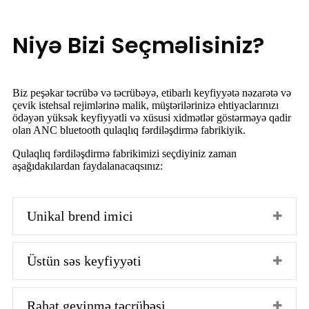
Niyə Bizi Seçməlisiniz?
Biz peşəkar təcrübə və təcrübəyə, etibarlı keyfiyyətə nəzarətə və
çevik istehsal rejimlərinə malik, müştərilərinizə ehtiyaclarınızı
ödəyən yüksək keyfiyyətli və xüsusi xidmətlər göstərməyə qadir
olan ANC bluetooth qulaqlıq fərdiləşdirmə fabrikiyik.
Qulaqlıq fərdiləşdirmə fabrikimizi seçdiyiniz zaman
aşağıdakılardan faydalanacaqsınız:
Unikal brend imici
Üstün səs keyfiyyəti
Rahat geyinmə təcrübəsi