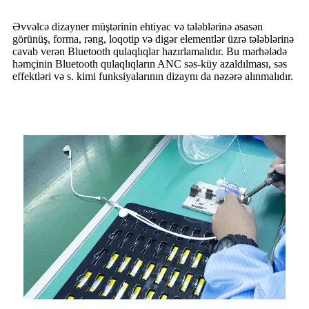
Əvvəlcə dizayner müştərinin ehtiyac və tələblərinə əsasən
görünüş, forma, rəng, loqotip və digər elementlər üzrə tələblərinə
cavab verən Bluetooth qulaqlıqlar hazırlamalıdır. Bu mərhələdə
həmçinin Bluetooth qulaqlıqların ANC səs-küy azaldılması, səs
effektləri və s. kimi funksiyalarının dizaynı da nəzərə alınmalıdır.