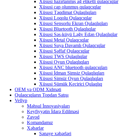
Xüsusi hazırlanmış ağ etiketli qulaqcıqlar
Xüsusi çap olunmuş qulaqcıqlar
Xüsusi Təqdimat Qulaqlıqları
Xüsusi Loqolu Qulaqcıqlar
Xüsusi Sensorlu Ekran Qulaqlıqları
Xüsusi Bluetooth Qulaqlıqlar
Xüsusi Səs-küyü Ləğv Edən Qulaqlıqlar
Xüsusi Metal Qulaqcıqlar
Xüsusi Suya Davamlı Qulaqcıqlar
Xüsusi Şəffaf Qulaqcıqlar
Xüsusi TWS Qulaqlıqlar
Xüsusi Oyun Qulaqlıqları
Xüsusi ANC bluetooth qulaqcıqları
Xüsusi İdman Simsiz Qulaqlıqları
Xüsusi Simsiz Oyun Qulaqlıqları
Xüsusi Sümük Keçirici Qulaqlıq
OEM və ODM Xidməti
Qulaqcıqların Topdan Satışı
Vellyp
Məhsul İnnovasiyaları
Keyfiyyətin İdarə Edilməsi
Zavod
Komandamız
Xəbərlər
Sənaye xəbərləri