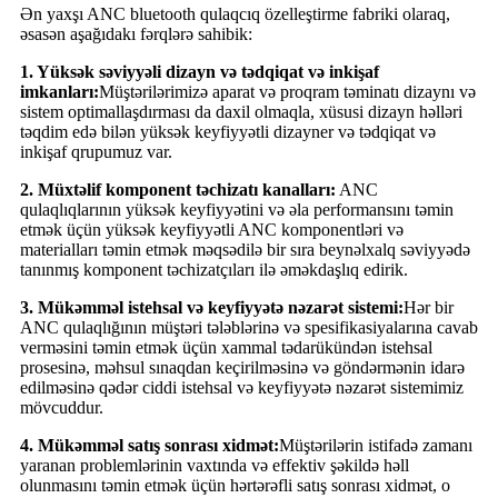
Ən yaxşı ANC bluetooth qulaqcıq özelleştirme fabriki olaraq,
əsasən aşağıdakı fərqlərə sahibik:
1. Yüksək səviyyəli dizayn və tədqiqat və inkişaf
imkanları:
Müştərilərimizə aparat və proqram təminatı dizaynı və
sistem optimallaşdırması da daxil olmaqla, xüsusi dizayn həlləri
təqdim edə bilən yüksək keyfiyyətli dizayner və tədqiqat və
inkişaf qrupumuz var.
2. Müxtəlif komponent təchizatı kanalları:
ANC
qulaqlıqlarının yüksək keyfiyyətini və əla performansını təmin
etmək üçün yüksək keyfiyyətli ANC komponentləri və
materialları təmin etmək məqsədilə bir sıra beynəlxalq səviyyədə
tanınmış komponent təchizatçıları ilə əməkdaşlıq edirik.
3. Mükəmməl istehsal və keyfiyyətə nəzarət sistemi:
Hər bir
ANC qulaqlığının müştəri tələblərinə və spesifikasiyalarına cavab
verməsini təmin etmək üçün xammal tədarükündən istehsal
prosesinə, məhsul sınaqdan keçirilməsinə və göndərmənin idarə
edilməsinə qədər ciddi istehsal və keyfiyyətə nəzarət sistemimiz
mövcuddur.
4. Mükəmməl satış sonrası xidmət:
Müştərilərin istifadə zamanı
yaranan problemlərinin vaxtında və effektiv şəkildə həll
olunmasını təmin etmək üçün hərtərəfli satış sonrası xidmət, o