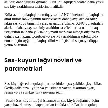
asılıdır, daha yüksək qiymətli ANC qulaqlıqları adətən daha yaxşı
səs-küy azaldılması təsirlərinə malikdir.
Xülasə, adi qulaqlıqlarla müqayisədə ANC bluetooth qulaqlıqları
ətraf mühit səs-küyünün müdaxiləsini daha yaxşı azalda bilər,
lakin səs-küyü tamamilə aradan qaldıra bilməz. ANC qulaqlıqları
alarkən daha yaxşı səs-küy azaldılması effektlərinə nail olmaq
istəyirsinizsə, daha yüksək qiymətli markalar almağı düşünə və
daha yaxşı taxma təcrübəsi və səs-küy azaldılması effekti əldə
etmək üçün uyğun qulaqlıq stilini və ölçüsünü seçməyə diqqət
yetirə bilərsiniz.
Səs-küyün ləğvi növləri və
parametrləri
Səs-küy ləğv edən qulaqlıqlarınız birdən çox şəkildə işləyə bilər.
Gediş-gəlişinizə uyğun və ya istirahət vaxtınızı artıran ayarı,
rejimi və ya səs-küy ləğv növünü seçin.
-Passiv Səs-küyün Ləğvi istənməyən səs-küyü bağlamaq üçün
yaxşı hazırlanmış qulaqcıqlardan istifadə edir. Bu, həm qulaq