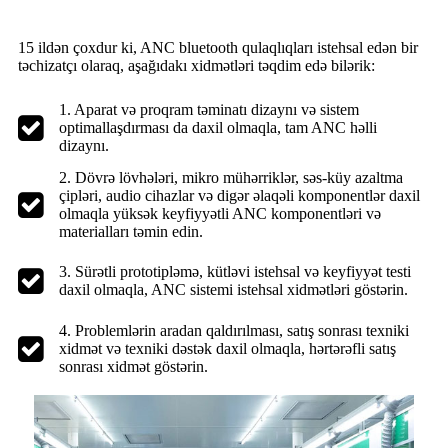
15 ildən çoxdur ki, ANC bluetooth qulaqlıqları istehsal edən bir
təchizatçı olaraq, aşağıdakı xidmətləri təqdim edə bilərik:
1. Aparat və proqram təminatı dizaynı və sistem
optimallaşdırması da daxil olmaqla, tam ANC həlli
dizaynı.
2. Dövrə lövhələri, mikro mühərriklər, səs-küy azaltma
çipləri, audio cihazlar və digər əlaqəli komponentlər daxil
olmaqla yüksək keyfiyyətli ANC komponentləri və
materialları təmin edin.
3. Sürətli prototipləmə, kütləvi istehsal və keyfiyyət testi
daxil olmaqla, ANC sistemi istehsal xidmətləri göstərin.
4. Problemlərin aradan qaldırılması, satış sonrası texniki
xidmət və texniki dəstək daxil olmaqla, hərtərəfli satış
sonrası xidmət göstərin.