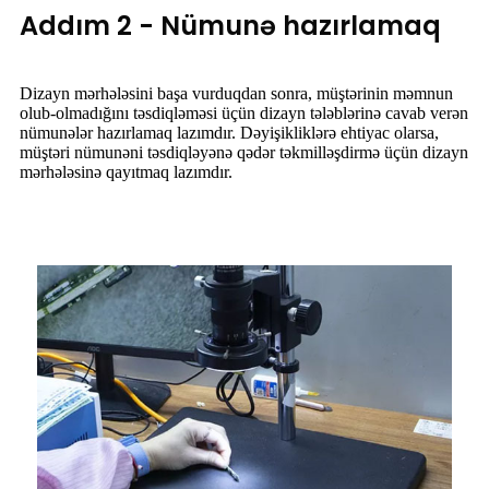
Addım 2 - Nümunə hazırlamaq
Dizayn mərhələsini başa vurduqdan sonra, müştərinin məmnun
olub-olmadığını təsdiqləməsi üçün dizayn tələblərinə cavab verən
nümunələr hazırlamaq lazımdır. Dəyişikliklərə ehtiyac olarsa,
müştəri nümunəni təsdiqləyənə qədər təkmilləşdirmə üçün dizayn
mərhələsinə qayıtmaq lazımdır.