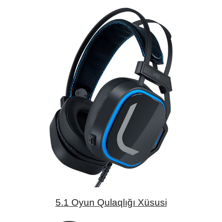
5.1 Oyun Qulaqlığı Xüsusi