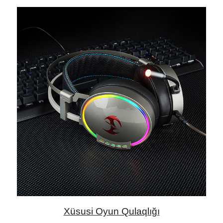
Xüsusi Oyun Qulaqlığı