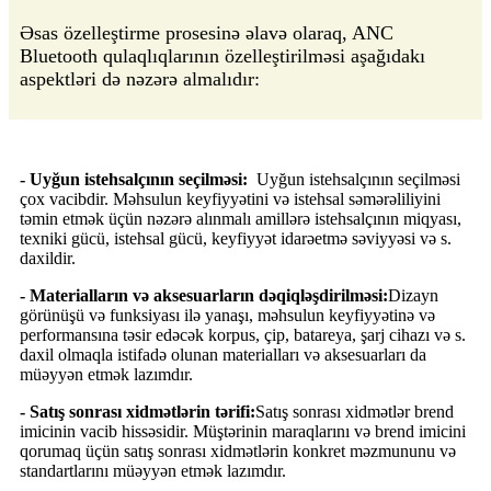
Əsas özelleştirme prosesinə əlavə olaraq, ANC
Bluetooth qulaqlıqlarının özelleştirilməsi aşağıdakı
aspektləri də nəzərə almalıdır:
- Uyğun istehsalçının seçilməsi:
Uyğun istehsalçının seçilməsi
çox vacibdir. Məhsulun keyfiyyətini və istehsal səmərəliliyini
təmin etmək üçün nəzərə alınmalı amillərə istehsalçının miqyası,
texniki gücü, istehsal gücü, keyfiyyət idarəetmə səviyyəsi və s.
daxildir.
- Materialların və aksesuarların dəqiqləşdirilməsi:
Dizayn
görünüşü və funksiyası ilə yanaşı, məhsulun keyfiyyətinə və
performansına təsir edəcək korpus, çip, batareya, şarj cihazı və s.
daxil olmaqla istifadə olunan materialları və aksesuarları da
müəyyən etmək lazımdır.
- Satış sonrası xidmətlərin tərifi:
Satış sonrası xidmətlər brend
imicinin vacib hissəsidir. Müştərinin maraqlarını və brend imicini
qorumaq üçün satış sonrası xidmətlərin konkret məzmununu və
standartlarını müəyyən etmək lazımdır.