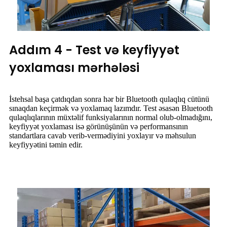
Addım 4 - Test və keyfiyyət
yoxlaması mərhələsi
İstehsal başa çatdıqdan sonra hər bir Bluetooth qulaqlıq cütünü
sınaqdan keçirmək və yoxlamaq lazımdır. Test əsasən Bluetooth
qulaqlıqlarının müxtəlif funksiyalarının normal olub-olmadığını,
keyfiyyət yoxlaması isə görünüşünün və performansının
standartlara cavab verib-vermədiyini yoxlayır və məhsulun
keyfiyyətini təmin edir.