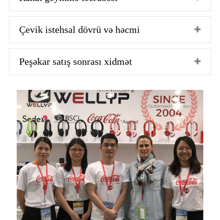
Çevik istehsal dövrü və həcmi
Peşəkar satış sonrası xidmət