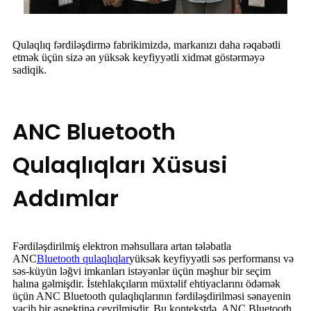
Qulaqlıq fərdiləşdirmə fabrikimizdə, markanızı daha rəqabətli
etmək üçün sizə ən yüksək keyfiyyətli xidmət göstərməyə
sadiqik.
ANC Bluetooth
Qulaqlıqları Xüsusi
Addımlar
Fərdiləşdirilmiş elektron məhsullara artan tələbatla
ANC
Bluetooth qulaqlıqlar
yüksək keyfiyyətli səs performansı və
səs-küyün ləğvi imkanları istəyənlər üçün məşhur bir seçim
halına gəlmişdir. İstehlakçıların müxtəlif ehtiyaclarını ödəmək
üçün ANC Bluetooth qulaqlıqlarının fərdiləşdirilməsi sənayenin
vacib bir aspektinə çevrilmişdir. Bu kontekstdə, ANC Bluetooth