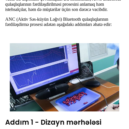
qulaqlıqlarının fərdiləşdirilməsi prosesini anlamaq həm
istehsalçılar, həm də müştərilər üçün son dərəcə vacibdir.
ANC (Aktiv Səs-küyün Ləğvi) Bluetooth qulaqlıqlarının
fərdiləşdirmə prosesi adətən aşağıdakı addımları əhatə edir:
Addım 1 - Dizayn mərhələsi