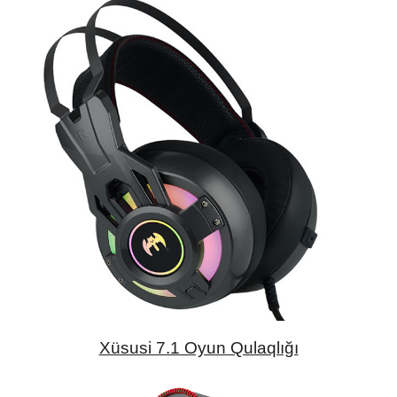
Xüsusi 7.1 Oyun Qulaqlığı