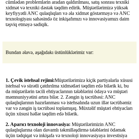
cümlədən problemlərin aradan qaldırılması, satış sonrası texniki
xidmət və texniki dəstək təqdim edirik. Müştərilərimizə yüksək
keyfiyyətli ANC qulaqlıqları və əla xidmət göstərməyə və ANC
texnologiyası sahəsində öz inkişafımızı və innovasiyamızı daim
təşviq etməyə sadiqik.
Bundan əlavə, aşağıdakı üstünlüklərimiz var:
1. Çevik istehsal rejimi:
Müştərilərimizə kiçik partiyalarla xüsusi
istehsal və sürətli çatdırılma xidmətləri təqdim edə bilərik ki, bu
da müştərilərin təcili ehtiyaclarının tələblərini ödəyə və müştəri
məmnuniyyətini artıra bilər. 2. Zəngin iş təcrübəsi: ANC
qulaqlıqlarının hazırlanması və istehsalında uzun illər təcrübəmiz
var və zəngin iş təcrübəsi toplamışıq. Müxtəlif müştəri ehtiyacları
üçün xüsusi həllər təqdim edə bilərik.
2. Aparıcı texnoloji innovasiya:
Müştərilərimizin ANC
qulaqlıqlarına olan davamlı təkmilləşdirmə tələblərini ödəmək
üçün tədqiqat və inkişafa və texnoloji innovasiyaya investisiya