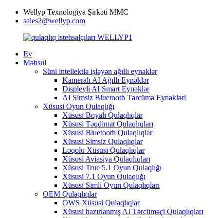
Wellyp Texnologiya Şirkəti MMC
sales2@wellyp.com
Ev
Məhsul
Süni intellektlə işləyən ağıllı eynəklər
Kameralı AI Ağıllı Eynəklər
Displeyli AI Smart Eynəklər
AI Simsiz Bluetooth Tərcümə Eynəkləri
Xüsusi Oyun Qulaqlığı
Xüsusi Boyalı Qulaqlıqlar
Xüsusi Təqdimat Qulaqlıqları
Xüsusi Bluetooth Qulaqlıqlar
Xüsusi Simsiz Qulaqlıqlar
Loqolu Xüsusi Qulaqlıqlar
Xüsusi Aviasiya Qulaqlıqları
Xüsusi True 5.1 Oyun Qulaqlığı
Xüsusi 7.1 Oyun Qulaqlığı
Xüsusi Simli Oyun Qulaqlıqları
OEM Qulaqlıqlar
OWS Xüsusi Qulaqlıqlar
Xüsusi hazırlanmış AI Tərcüməçi Qulaqlıqları