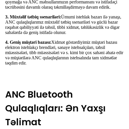
qoymağa və ANC məhsullarımızın performansını və istifadəçi
təcrübəsini davamlı olaraq təkmilləşdirməyə davam edirik.
3. Müxtəlif tətbiq ssenariləri:
Ümumi istehlak bazarı ilə yanaşı,
ANC qulaqlıqlarımız müxtəlif tətbiq ssenariləri və güclü bazar
rəqabət qabiliyyəti ilə təhsil, tibbi xidmət, təhlükəsizlik və digər
sahələrdə də geniş istifadə olunur.
4. Geniş müştəri bazası:
Xidmət göstərdiyimiz müştəri bazası
elektron istehlakçı brendləri, sənaye istehsalçıları, təhsil
müəssisələri, tibb müəssisələri və s. kimi bir çox sahəni əhatə edir
və müştərilərə ANC qulaqlıqlarının istehsalında tam xidmətlər
təqdim edir.
ANC Bluetooth
Qulaqlıqları: Ən Yaxşı
Təlimat