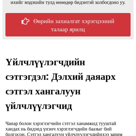
ихийг мэдэхийн тулд өнөөдөр бидэнтэй холбогдоно уу.
Өөрийн захиалгат хэрэгцээний
талаар ярилц
Үйлчлүүлэгчдийн
сэтгэгдэл: Дэлхий даяарх
сэтгэл хангалуун
үйлчлүүлэгчид
Чанар болон хэрэглэгчийн сэтгэл ханамжид тууштай
хандах нь бидэнд үнэнч хэрэглэгчдийн баазыг бий
болгосон. Сэтгэл хангалуун үйлчлүүлэгчдийнхээ зарим