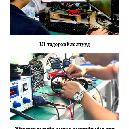
UI тодорхойлолтууд