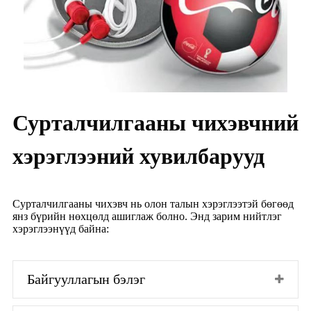
Сурталчилгааны чихэвчний
хэрэглээний хувилбарууд
Сурталчилгааны чихэвч нь олон талын хэрэглээтэй бөгөөд
янз бүрийн нөхцөлд ашиглаж болно. Энд зарим нийтлэг
хэрэглээнүүд байна:
Байгууллагын бэлэг