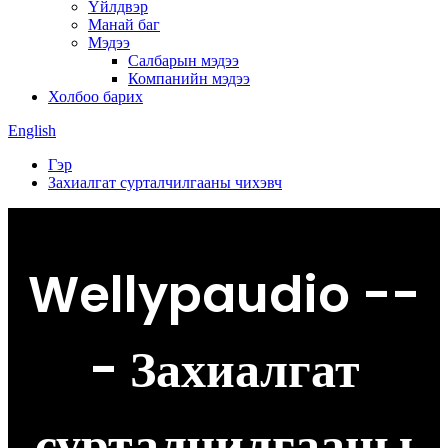
Үйлдвэр
Манай баг
Мэдээ
Салбарын мэдээ
Компанийн мэдээ
Холбоо барих
English
Гэр
Захиалгат сурталчилгааны чихэвч
Wellypaudio --
- Захиалгат
сурталчилгааны