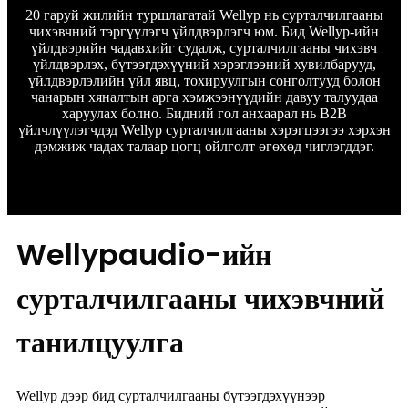
20 гаруй жилийн туршлагатай Wellyp нь сурталчилгааны
чихэвчний тэргүүлэгч үйлдвэрлэгч юм. Бид Wellyp-ийн
үйлдвэрийн чадавхийг судалж, сурталчилгааны чихэвч
үйлдвэрлэх, бүтээгдэхүүний хэрэглээний хувилбарууд,
үйлдвэрлэлийн үйл явц, тохируулгын сонголтууд болон
чанарын хяналтын арга хэмжээнүүдийн давуу талуудаа
харуулах болно. Бидний гол анхаарал нь B2B
үйлчлүүлэгчдэд Wellyp сурталчилгааны хэрэгцээгээ хэрхэн
дэмжиж чадах талаар цогц ойлголт өгөхөд чиглэгддэг.
Wellypaudio-ийн
сурталчилгааны чихэвчний
танилцуулга
Wellyp дээр бид сурталчилгааны бүтээгдэхүүнээр