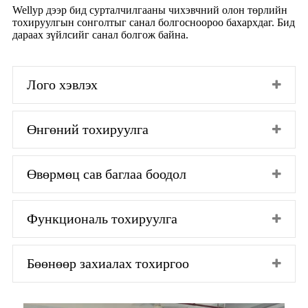
Wellyp дээр бид сурталчилгааны чихэвчний олон төрлийн
тохируулгын сонголтыг санал болгосноороо бахархдаг. Бид
дараах зүйлсийг санал болгож байна.
Лого хэвлэх
Өнгөний тохируулга
Өвөрмөц сав баглаа боодол
Функциональ тохируулга
Бөөнөөр захиалах тохиргоо