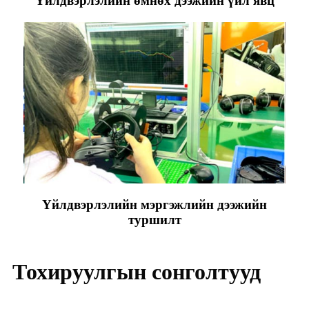
Үйлдвэрлэлийн өмнөх дээжийн үйл явц
Үйлдвэрлэлийн мэргэжлийн дээжийн
туршилт
Тохируулгын сонголтууд