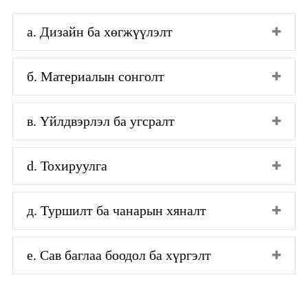
а. Дизайн ба хөгжүүлэлт
б. Материалын сонголт
в. Үйлдвэрлэл ба угсралт
d. Тохируулга
д. Туршилт ба чанарын хяналт
е. Сав баглаа боодол ба хүргэлт