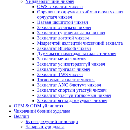
Үйлдвэрлэгчийн чихэвч
OWS захиалгат чихэвч
Өөрчлөн тохируулсан хиймэл оюун ухаант
орчуулагч чихэвч
Цагаан шошготой чихэвч
Захиалгат хэвлэмэл чихэвч
Захиалгат сурталчилгааны чихэвч
Захиалгат логотой чихэвч
Мэдрэгчтэй дэлгэцтэй чихэвчний захиалга
Захиалгат Bluetooth чихэвч
Дуу чимээг намсгадаг захиалгат чихэвч
Захиалгат металл чихэвч
Захиалгат ус нэвтэрдэггүй чихэвч
Захиалгат тунгалаг чихэвч
Захиалгат TWS чихэвч
Тоглоомын захиалгат чихэвч
Захиалгат ANC блютүүт чихэвч
Захиалгат спортын утасгүй чихэвч
Захиалгат утасгүй тоглоомын чихэвч
Захиалгат ясны дамжуулагч чихэвч
OEM & ODM үйлчилгээ
Чихэвчний бөөний худалдаа
Веллип
Бүтээгдэхүүний инноваци
Чанарын удирдлага