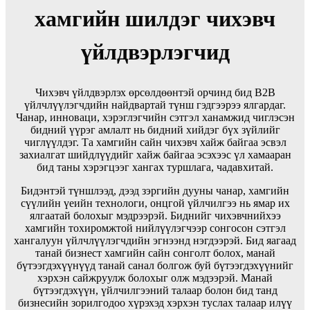
хамгийн шилдэг чихэвч
үйлдвэрлэгчид
Чихэвч үйлдвэрлэх өрсөлдөөнтэй орчинд бид B2B
үйлчлүүлэгчдийн найдвартай түнш гэдгээрээ ялгардаг.
Чанар, инноваци, хэрэглэгчийн сэтгэл ханамжид чиглэсэн
бидний үүрэг амлалт нь бидний хийдэг бүх зүйлийг
чиглүүлдэг. Та хамгийн сайн чихэвч хайж байгаа эсвэл
захиалгат шийдлүүдийг хайж байгаа эсэхээс үл хамааран
бид таны хэрэгцээг хангах туршлага, чадавхитай.
Бидэнтэй түншлээд, дээд зэргийн дууны чанар, хамгийн
сүүлийн үеийн технологи, онцгой үйлчилгээ нь ямар их
ялгаатай болохыг мэдрээрэй. Биднийг чихэвчнийхээ
хамгийн тохиромжтой нийлүүлэгчээр сонгосон сэтгэл
хангалуун үйлчлүүлэгчдийн эгнээнд нэгдээрэй. Бид яагаад
танай бизнест хамгийн сайн сонголт болох, манай
бүтээгдэхүүнүүд танай санал болгож буй бүтээгдэхүүнийг
хэрхэн сайжруулж болохыг олж мэдээрэй. Манай
бүтээгдэхүүн, үйлчилгээний талаар болон бид танд
бизнесийн зорилгодоо хүрэхэд хэрхэн туслах талаар илүү