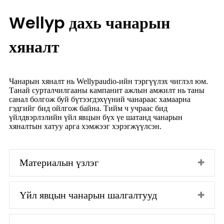
Wellyp дахь чанарын
хяналт
Чанарын хяналт нь Wellypaudio-ийн тэргүүлэх чиглэл юм.
Танай сурталчилгааны кампанит ажлын амжилт нь таны
санал болгож буй бүтээгдэхүүний чанараас хамаарна
гэдгийг бид ойлгож байна. Тийм ч учраас бид
үйлдвэрлэлийн үйл явцын бүх үе шатанд чанарын
хяналтын хатуу арга хэмжээг хэрэгжүүлсэн.
Материалын үзлэг
Үйл явцын чанарын шалгалтууд