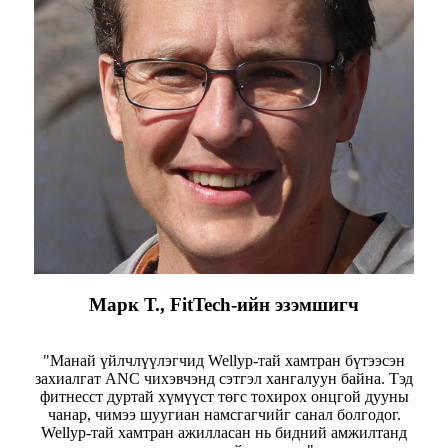
Марк Т., FitTech-ийн эзэмшигч
"Манай үйлчлүүлэгчид Wellyp-тай хамтран бүтээсэн
захиалгат ANC чихэвчэнд сэтгэл хангалуун байна. Тэд
фитнесст дуртай хүмүүст төгс тохирох онцгой дууны
чанар, чимээ шуугиан намсгагчийг санал болгодог.
Wellyp-тай хамтран ажилласан нь бидний амжилтанд