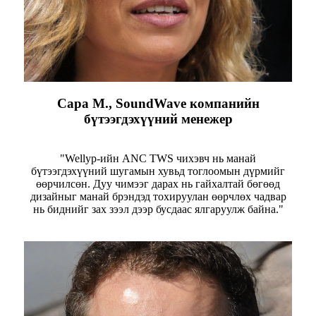
Сара М., SoundWave компанийн
бүтээгдэхүүний менежер
"Wellyp-ийн ANC TWS чихэвч нь манай
бүтээгдэхүүний шугамын хувьд тоглоомын дүрмийг
өөрчилсөн. Дуу чимээг дарах нь гайхалтай бөгөөд
дизайныг манай брэндэд тохируулан өөрчлөх чадвар
нь биднийг зах зээл дээр бусдаас ялгаруулж байна."