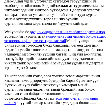
дамжуулан удаан үргэлжлэх сэтгэгдэл төрүүлэхийн ач
холбогдлыг ойлгодог. Бидний
захиалгат сурталчилгааны
чихэвч
яг үүнийг хийхээр бүтээгдсэн. Цэвэрхэн утасгүй
загвараас эхлээд уламжлалт утастай сонголтууд хүртэл
манай бүтээгдэхүүний төрөл нь янз бүрийн
сурталчилгааны хэрэгцээнд нийцүүлэн хийгдсэн.
Wellypaudio бол
аудио үйлдвэрлэлийн салбарт алдартай нэр
,
20 жилийн туршлагатай
өндөр чанартай чихэвч болон аудио
төхөөрөмж үйлдвэрлэх туршлагатай
Манай үйлдвэр нь аж
үйлдвэрийн томоохон бүсэд байрладаг бөгөөд хамгийн
сүүлийн үеийн тоног төхөөрөмжөөр тоноглогдсон бөгөөд
чадварлаг мэргэжилтнүүдийн багтай. Бид үйл ажиллагаа,
гоо зүй, брэндийн чадавхийг хослуулсан сурталчилгааны
чихэвч хайж буй бизнесийн байгууллагуудын найдвартай
түнш гэдгээ баталсан.
Та корпорацийн бэлэг, арга хэмжээ эсвэл маркетингийн
кампанит ажилд зориулж брэндийн бараа бүтээгдэхүүн
бүтээхийг хүсч байгаа эсэхээс үл хамааран манай
сурталчилгааны чихэвч нь танай брэндийг аль болох
хамгийн сайн байдлаар төлөөлөх зорилгоор
бүтээгдсэн.
Бидэнд бас хэт их-
толгойн сурталчилгааны
чихэвч
та үүний талаар мэдэхийн тулд дарж болно ......