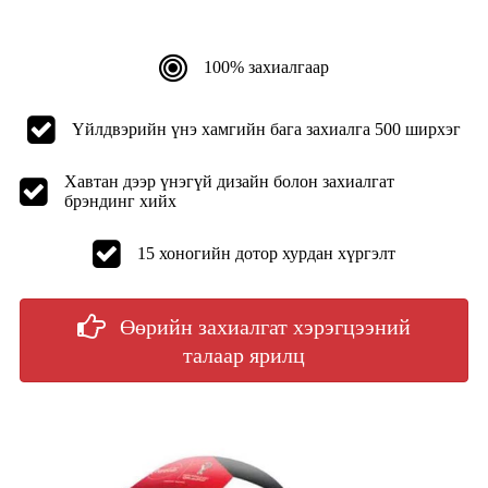
100% захиалгаар
Үйлдвэрийн үнэ хамгийн бага захиалга 500 ширхэг
Хавтан дээр үнэгүй дизайн болон захиалгат
брэндинг хийх
15 хоногийн дотор хурдан хүргэлт
Өөрийн захиалгат хэрэгцээний
талаар ярилц