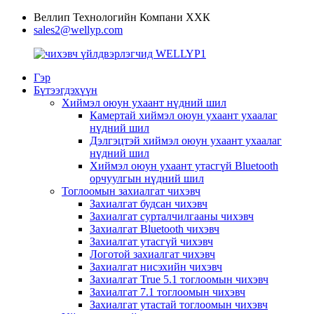
Веллип Технологийн Компани ХХК
sales2@wellyp.com
Гэр
Бүтээгдэхүүн
Хиймэл оюун ухаант нүдний шил
Камертай хиймэл оюун ухаант ухаалаг
нүдний шил
Дэлгэцтэй хиймэл оюун ухаант ухаалаг
нүдний шил
Хиймэл оюун ухаант утасгүй Bluetooth
орчуулгын нүдний шил
Тоглоомын захиалгат чихэвч
Захиалгат будсан чихэвч
Захиалгат сурталчилгааны чихэвч
Захиалгат Bluetooth чихэвч
Захиалгат утасгүй чихэвч
Логотой захиалгат чихэвч
Захиалгат нисэхийн чихэвч
Захиалгат True 5.1 тоглоомын чихэвч
Захиалгат 7.1 тоглоомын чихэвч
Захиалгат утастай тоглоомын чихэвч