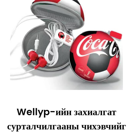
Wellyp-ийн захиалгат
сурталчилгааны чихэвчийг