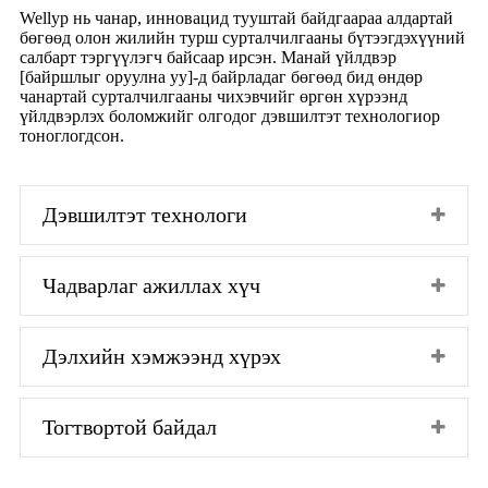
Wellyp нь чанар, инновацид тууштай байдгаараа алдартай
бөгөөд олон жилийн турш сурталчилгааны бүтээгдэхүүний
салбарт тэргүүлэгч байсаар ирсэн. Манай үйлдвэр
[байршлыг оруулна уу]-д байрладаг бөгөөд бид өндөр
чанартай сурталчилгааны чихэвчийг өргөн хүрээнд
үйлдвэрлэх боломжийг олгодог дэвшилтэт технологиор
тоноглогдсон.
Дэвшилтэт технологи
Чадварлаг ажиллах хүч
Дэлхийн хэмжээнд хүрэх
Тогтвортой байдал