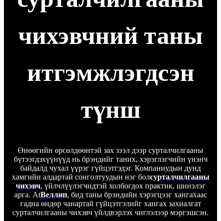
чихэвчний таны
итгэмжлэгдсэн
түнш
Өнөөгийн өрсөлдөөнтэй зах зээл дээр сурталчилгааны
бүтээгдэхүүнүүд нь брэндийг таних, хэрэглэгчийн үнэнч
байдалд чухал үүрэг гүйцэтгэдэг. Компаниудын дунд
хамгийн алдартай сонголтуудын нэг бол
сурталчилгааны
чихэвч
, үйлчлүүлэгчидтэй холбогдох практик, шинэлэг
арга. At
Веллип
, бид таны брэндийн хэрэгцээг хангахаас
гадна өндөр чанартай гүйцэтгэлийг хангах захиалгат
сурталчилгааны чихэвч үйлдвэрлэх чиглэлээр мэргэшсэн.