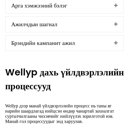
Арга хэмжээний бэлэг
Ажилчдын шагнал
Брэндийн кампанит ажил
Wellyp дахь үйлдвэрлэлийн
процессууд
Wellyp дээр манай үйлдвэрлэлийн процесс нь таны яг
нарийн шаардлагад нийцсэн өндөр чанартай захиалгат
сурталчилгааны чихэвчийг нийлүүлэх зорилготой юм.
Манай гол процессуудыг энд харуулав.