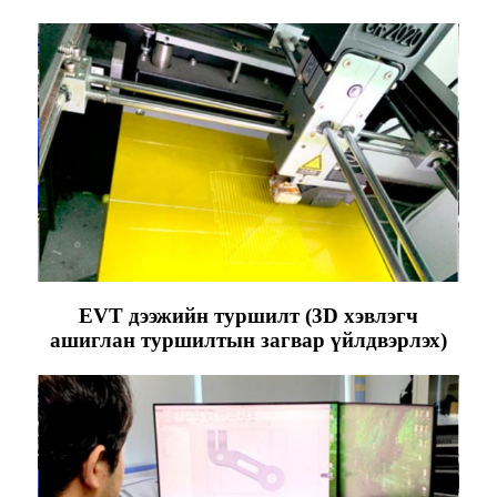
EVT дээжийн туршилт (3D хэвлэгч
ашиглан туршилтын загвар үйлдвэрлэх)