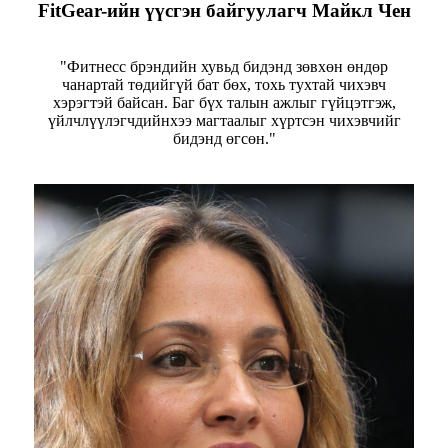
FitGear-ийн үүсгэн байгуулагч Майкл Чен
"Фитнесс брэндийн хувьд бидэнд зөвхөн өндөр
чанартай төдийгүй бат бөх, тохь тухтай чихэвч
хэрэгтэй байсан. Баг бүх талын ажлыг гүйцэтгэж,
үйлчлүүлэгчдийнхээ магтаалыг хүртсэн чихэвчийг
бидэнд өгсөн."