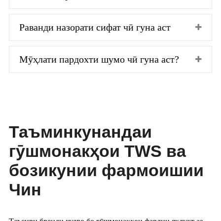
Раванди назорати сифат чӣ гуна аст
Мӯҳлати пардохти шумо чӣ гуна аст?
Таъминкунандаи
гӯшмонакҳои TWS ва
бозикунии фармоишии
Чин