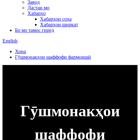
Завод
Дастаи мо
Хабарҳо
Хабарҳои соҳа
Хабарҳои ширкат
Бо мо тамос гиред
English
Хона
Гӯшмонакҳои шаффофи фармоишӣ
Гӯшмонакҳои
шаффофи