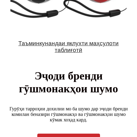
Таъминкунандаи яклухти маҳсулоти
таблиғотӣ
Эҷоди бренди
гӯшмонакҳои шумо
Гурӯҳи тарроҳии дохилии мо ба шумо дар эҷоди бренди
комилан беназири гӯшмонакҳо ва гӯшмонакҳои шумо
кӯмак хоҳад кард.