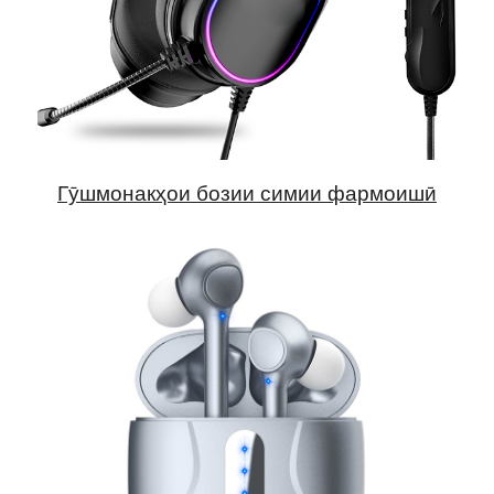
Гӯшмонакҳои бозии симии фармоишӣ