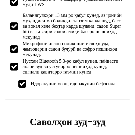
мӯди TWS
Баландгӯякҳои 13 мм-ро қабул кунед, аз ҷониби
муҳандиси мо бодиққат танзим карда шуд, басс
ва вокал хеле беҳтар карда шуданд, садои Super
hifi ва таъсири садои амиқи бассро пешниҳод
мекунад
Микрофони аълои силиконии ислоҳшуда,
ҷамъоварии садои булӯрӣ ва софро пешниҳод
мекунад.
Нусхаи Bluetooth 5.3-ро қабул кунед, пайвасти
аълои зуд ва устуворро пешниҳод кунед,
сигнали қавитарро таъмин кунед
Идоракунии осон, идоракунии бефосила.
Саволҳои зуд-зуд