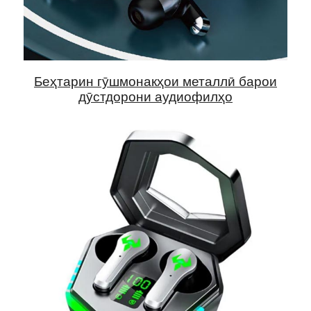
Беҳтарин гӯшмонакҳои металлӣ барои
дӯстдорони аудиофилҳо