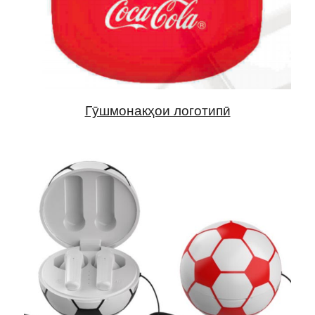
Гӯшмонакҳои логотипӣ