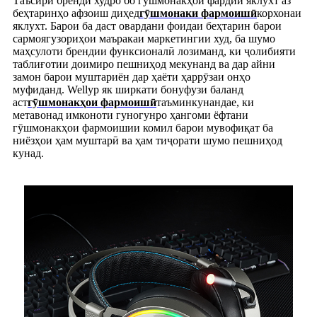
Таъсири бренди худро бо гӯшмонакҳои фардии яклухт аз
беҳтаринҳо афзоиш диҳед
гӯшмонаки фармоишӣ
корхонаи
яклухт. Барои ба даст овардани фоидаи беҳтарин барои
сармоягузориҳои маъракаи маркетингии худ, ба шумо
маҳсулоти брендии функсионалӣ лозиманд, ки ҷолибияти
таблиғотии доимиро пешниҳод мекунанд ва дар айни
замон барои муштариён дар ҳаёти ҳаррӯзаи онҳо
муфиданд. Wellyp як ширкати бонуфузи баланд
аст
гӯшмонакҳои фармоишӣ
таъминкунандае, ки
метавонад имконоти гуногунро ҳангоми ёфтани
гӯшмонакҳои фармоишии комил барои мувофиқат ба
ниёзҳои ҳам муштарӣ ва ҳам тиҷорати шумо пешниҳод
кунад.