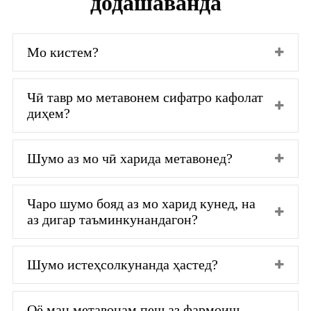
додашаванда
Мо кистем?
Чӣ тавр мо метавонем сифатро кафолат
диҳем?
Шумо аз мо чӣ харида метавонед?
Чаро шумо бояд аз мо харид кунед, на
аз дигар таъминкунандагон?
Шумо истеҳсолкунанда ҳастед?
Оё ман метавонам пеш аз фармоиш