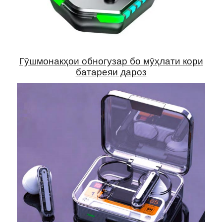
Гӯшмонакҳои обногузар бо мӯҳлати кори
батареяи дароз