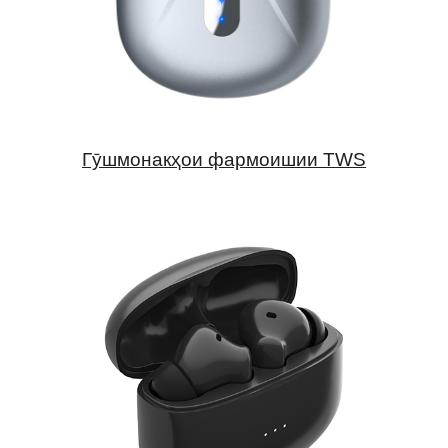
Гӯшмонакҳои фармоишии TWS