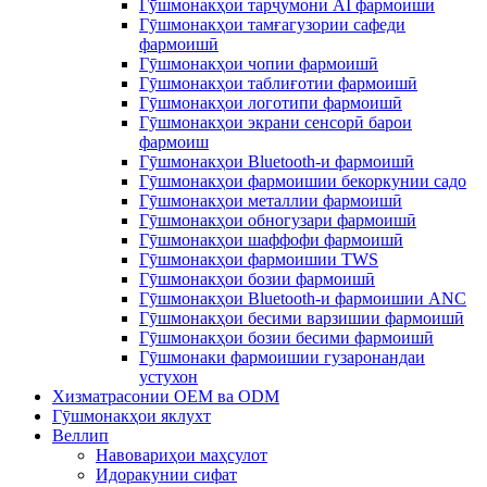
Гӯшмонакҳои тарҷумони AI фармоишӣ
Гӯшмонакҳои тамғагузории сафеди
фармоишӣ
Гӯшмонакҳои чопии фармоишӣ
Гӯшмонакҳои таблиғотии фармоишӣ
Гӯшмонакҳои логотипи фармоишӣ
Гӯшмонакҳои экрани сенсорӣ барои
фармоиш
Гӯшмонакҳои Bluetooth-и фармоишӣ
Гӯшмонакҳои фармоишии бекоркунии садо
Гӯшмонакҳои металлии фармоишӣ
Гӯшмонакҳои обногузари фармоишӣ
Гӯшмонакҳои шаффофи фармоишӣ
Гӯшмонакҳои фармоишии TWS
Гӯшмонакҳои бозии фармоишӣ
Гӯшмонакҳои Bluetooth-и фармоишии ANC
Гӯшмонакҳои бесими варзишии фармоишӣ
Гӯшмонакҳои бозии бесими фармоишӣ
Гӯшмонаки фармоишии гузаронандаи
устухон
Хизматрасонии OEM ва ODM
Гӯшмонакҳои яклухт
Веллип
Навовариҳои маҳсулот
Идоракунии сифат