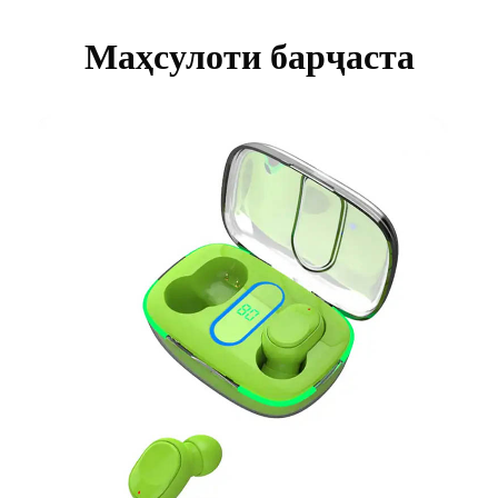
Маҳсулоти барҷаста