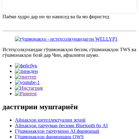
Паёми худро дар ин ҷо нависед ва ба мо фиристед
Истеҳсолкунандаи гӯшмонакҳои бесим, гӯшмонакҳои TWS ва
гӯшмонакҳои бозӣ дар Чин, афзалияти шумо.
дастгирии муштариён
Айнакҳои интеллектуалии зеҳнӣ
Айнакҳои тарҷумаи бесими Bluetooth бо AI
Гӯшмонакҳои тарҷумони AI фармоишӣ
Гӯшмонакҳои фармоишии OWS