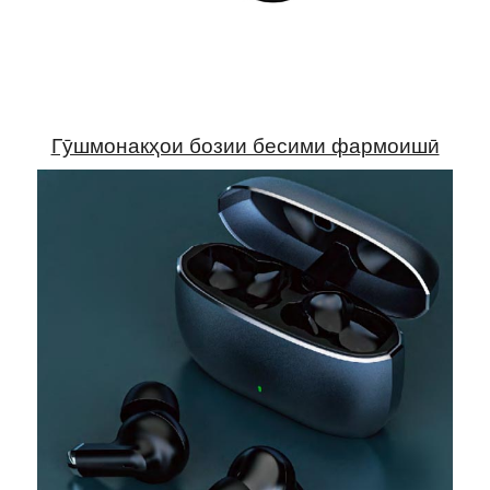
Гӯшмонакҳои бозии бесими фармоишӣ