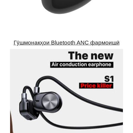
Гӯшмонакҳои Bluetooth ANC фармоишӣ