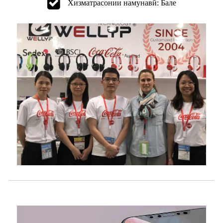
Хизматрасонии намунавӣ: Бале