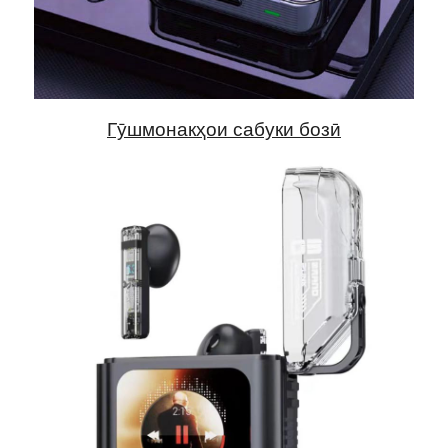
Гӯшмонакҳои сабуки бозӣ