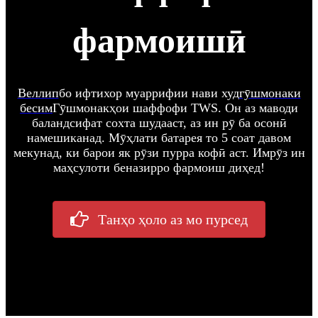
фармоишӣ
Веллип
бо ифтихор муаррифии нави худ
гӯшмонаки
бесим
Гӯшмонакҳои шаффофи TWS. Он аз маводи
баландсифат сохта шудааст, аз ин рӯ ба осонӣ
намешиканад. Мӯҳлати батарея то 5 соат давом
мекунад, ки барои як рӯзи пурра кофӣ аст. Имрӯз ин
маҳсулоти беназирро фармоиш диҳед!
Танҳо ҳоло аз мо пурсед