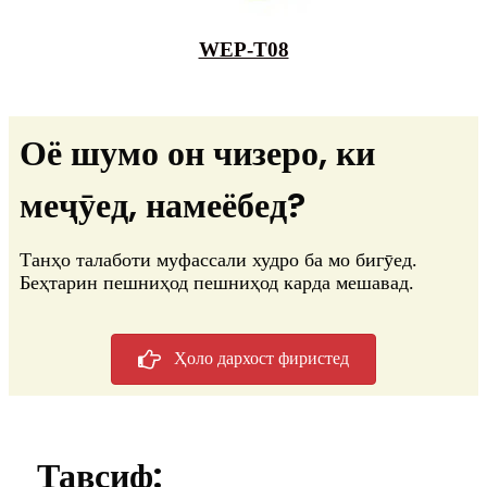
WEP-T08
Оё шумо он чизеро, ки
меҷӯед, намеёбед?
Танҳо талаботи муфассали худро ба мо бигӯед.
Беҳтарин пешниҳод пешниҳод карда мешавад.
Ҳоло дархост фиристед
Тавсиф: