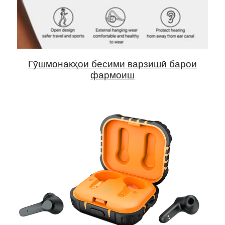
Гӯшмонакҳои бесими варзишӣ барои
фармоиш