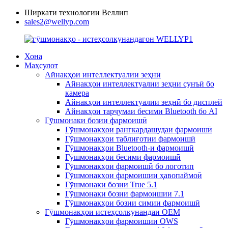
Ширкати технологии Веллип
sales2@wellyp.com
Хона
Маҳсулот
Айнакҳои интеллектуалии зеҳнӣ
Айнакҳои интеллектуалии зеҳни сунъӣ бо
камера
Айнакҳои интеллектуалии зеҳнӣ бо дисплей
Айнакҳои тарҷумаи бесими Bluetooth бо AI
Гӯшмонаки бозии фармоишӣ
Гӯшмонакҳои рангкардашудаи фармоишӣ
Гӯшмонакҳои таблиғотии фармоишӣ
Гӯшмонакҳои Bluetooth-и фармоишӣ
Гӯшмонакҳои бесими фармоишӣ
Гӯшмонакҳои фармоишӣ бо логотип
Гӯшмонакҳои фармоишии ҳавопаймоӣ
Гӯшмонаки бозии True 5.1
Гӯшмонаки бозии фармоишии 7.1
Гӯшмонакҳои бозии симии фармоишӣ
Гӯшмонакҳои истеҳсолкунандаи OEM
Гӯшмонакҳои фармоишии OWS