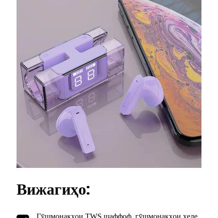
Вижагиҳо:
Гӯшмонакҳои TWS шаффоф, гӯшмонакҳои хеле