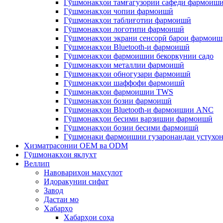
Гӯшмонакҳои тамғагузории сафеди фармоиш
Гӯшмонакҳои чопии фармоишӣ
Гӯшмонакҳои таблиғотии фармоишӣ
Гӯшмонакҳои логотипи фармоишӣ
Гӯшмонакҳои экрани сенсорӣ барои фармоиш
Гӯшмонакҳои Bluetooth-и фармоишӣ
Гӯшмонакҳои фармоишии бекоркунии садо
Гӯшмонакҳои металлии фармоишӣ
Гӯшмонакҳои обногузари фармоишӣ
Гӯшмонакҳои шаффофи фармоишӣ
Гӯшмонакҳои фармоишии TWS
Гӯшмонакҳои бозии фармоишӣ
Гӯшмонакҳои Bluetooth-и фармоишии ANC
Гӯшмонакҳои бесими варзишии фармоишӣ
Гӯшмонакҳои бозии бесими фармоишӣ
Гӯшмонаки фармоишии гузаронандаи устухо
Хизматрасонии OEM ва ODM
Гӯшмонакҳои яклухт
Веллип
Навовариҳои маҳсулот
Идоракунии сифат
Завод
Дастаи мо
Хабарҳо
Хабарҳои соҳа