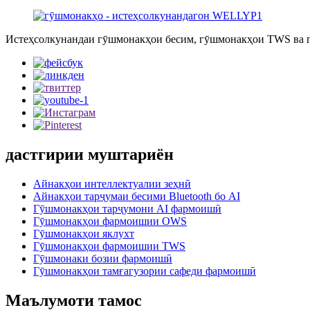
Истеҳсолкунандаи гӯшмонакҳои бесим, гӯшмонакҳои TWS ва г
дастгирии муштариён
Айнакҳои интеллектуалии зеҳнӣ
Айнакҳои тарҷумаи бесими Bluetooth бо AI
Гӯшмонакҳои тарҷумони AI фармоишӣ
Гӯшмонакҳои фармоишии OWS
Гӯшмонакҳои яклухт
Гӯшмонакҳои фармоишии TWS
Гӯшмонаки бозии фармоишӣ
Гӯшмонакҳои тамғагузории сафеди фармоишӣ
Маълумоти тамос