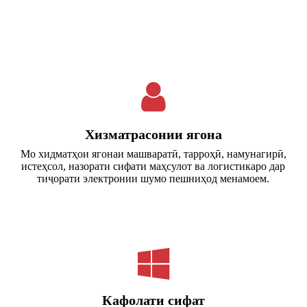
Хизматрасонии ягона
Мо хидматҳои ягонаи машваратӣ, тарроҳӣ, намунагирӣ,
истеҳсол, назорати сифати маҳсулот ва логистикаро дар
тиҷорати электронии шумо пешниҳод менамоем.
Кафолати сифат