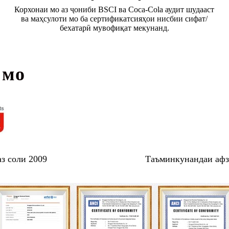
Корхонаи мо аз ҷониби BSCI ва Coca-Cola аудит шудааст
ва маҳсулоти мо ба сертификатсияҳои нисбии сифат/
бехатарӣ мувофиқат мекунанд.
 мо
з соли 2009
Таъминкунандаи афза