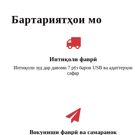
Бартариятҳои мо
Интиқоли фаврӣ
Интиқоли зуд дар давоми 7 рӯз барои USB ва адаптерҳои
сафар
Вокуниши фаврӣ ва самаранок