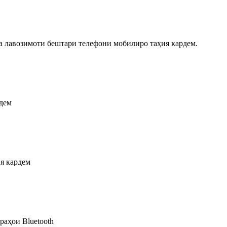
а лавозимоти бештари телефони мобилиро таҳия кардем.
рдем
я кардем
аҳои Bluetooth