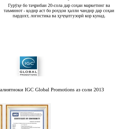
Гурӯҳе бо таҷрибаи 20-сола дар соҳаи маркетинг ва
таъминот - қодир аст бо роҳҳои ҳалли чандир дар соҳаи
пардохт, логистика ва ҳуҷҷатгузорӣ кор кунад.
лиятноки IGC Global Promotions аз соли 2013