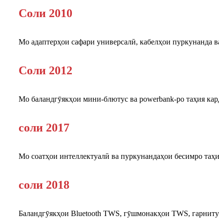
Соли 2010
Мо адаптерҳои сафари универсалӣ, кабелҳои пуркунанда в
Соли 2012
Мо баландгӯякҳои мини-блютус ва powerbank-ро таҳия ка
соли 2017
Мо соатҳои интеллектуалӣ ва пуркунандаҳои бесимро таҳи
соли 2018
Баландгӯякҳои Bluetooth TWS, гӯшмонакҳои TWS, гарнитур