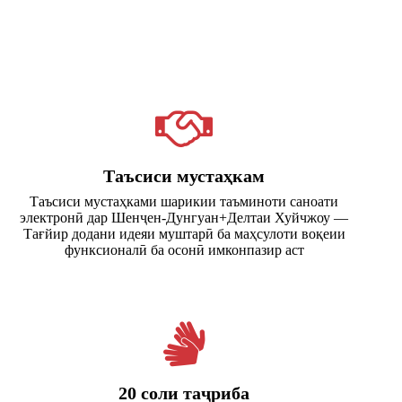
Таъсиси мустаҳкам
Таъсиси мустаҳками шарикии таъминоти саноати
электронӣ дар Шенҷен-Дунгуан+Делтаи Хуйчжоу —
Тағйир додани идеяи муштарӣ ба маҳсулоти воқеии
функсионалӣ ба осонӣ имконпазир аст
20 соли таҷриба