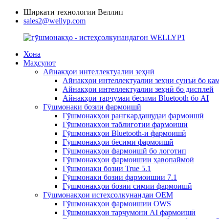
Ширкати технологии Веллип
sales2@wellyp.com
Хона
Маҳсулот
Айнакҳои интеллектуалии зеҳнӣ
Айнакҳои интеллектуалии зеҳни сунъӣ бо ка
Айнакҳои интеллектуалии зеҳнӣ бо дисплей
Айнакҳои тарҷумаи бесими Bluetooth бо AI
Гӯшмонаки бозии фармоишӣ
Гӯшмонакҳои рангкардашудаи фармоишӣ
Гӯшмонакҳои таблиғотии фармоишӣ
Гӯшмонакҳои Bluetooth-и фармоишӣ
Гӯшмонакҳои бесими фармоишӣ
Гӯшмонакҳои фармоишӣ бо логотип
Гӯшмонакҳои фармоишии ҳавопаймоӣ
Гӯшмонаки бозии True 5.1
Гӯшмонаки бозии фармоишии 7.1
Гӯшмонакҳои бозии симии фармоишӣ
Гӯшмонакҳои истеҳсолкунандаи OEM
Гӯшмонакҳои фармоишии OWS
Гӯшмонакҳои тарҷумони AI фармоишӣ