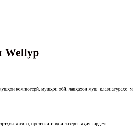
 Wellyp
 мушҳои компютерӣ, мушҳои обӣ, лавҳаҳои муш, клавиатураҳо, м
тҳои хотира, презентаторҳои лазерӣ таҳия кардем