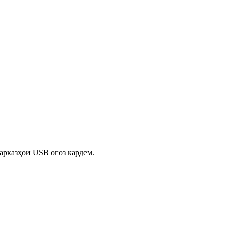
арказҳои USB оғоз кардем.