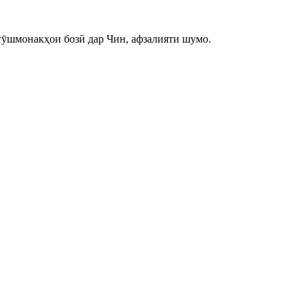
ӯшмонакҳои бозӣ дар Чин, афзалияти шумо.