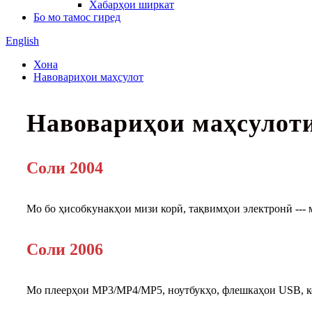
Хабарҳои ширкат
Бо мо тамос гиред
English
Хона
Навовариҳои маҳсулот
Навовариҳои маҳсулоти
Соли 2004
Мо бо ҳисобкунакҳои мизи корӣ, тақвимҳои электронӣ ---
Соли 2006
Мо плеерҳои MP3/MP4/MP5, ноутбукҳо, флешкаҳои USB, кор