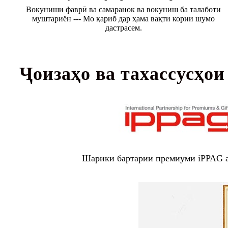
Вокуниши фаврӣ ва самаранок ва вокуниш ба талаботи
муштариён --- Мо қариб дар ҳама вақти кории шумо
дастрасем.
Ҷоизаҳо ва тахассусҳои
Шарики бартарии премиуми iPPAG а