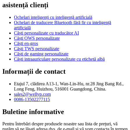
asistență clienți
Ochelari inteligenți cu inteligență artificială
Ochelari de traducere Bluetooth fără fir cu inteligență
artificială
Căști personalizate cu traducător AI
Căști OWS personalizate
Căști en-gros
Căști TWS personalizate
Căști de gaming personalizate
Căști intraauriculare personalizate cu etichetă albă
Informații de contact
Etajul 7, clădirea A13-1, Wan-Lin-Hu, nr.28 Jing Bang Rd.,
Long Feng, Huizhou, 516001 Guangdong, China.
sales2@wellyp.com
0086-13502277115
Buletine informative
Pentru întrebări despre produsele noastre sau lista de prețuri, vă
rugăm să ne lăsați adresa dvs. de e-mail și vă vom contacta în termen