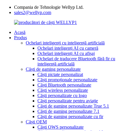
Compania de Tehnologie Wellyp Ltd.
sales2@wellyp.com
Acasă
Produs
Ochelari inteligenți cu inteligență artificială
Ochelari inteligenți AI cu cameră
Ochelari inteligenți AI cu afișaj
Ochelari de traducere Bluetooth fără fir cu
inteligență artificială
Căști de gaming personalizate
Căști pictate personalizat
Căști promoționale personalizate
Căști Bluetooth personalizate
Căști wireless personalizate
Căști personalizate cu logo
Căști personalizate pentru aviație
Căști de gaming personalizate True 5.1
Căști de gaming personalizate 7.1
Căști de gaming personalizate cu fir
Căști OEM
Căști OWS personalizate