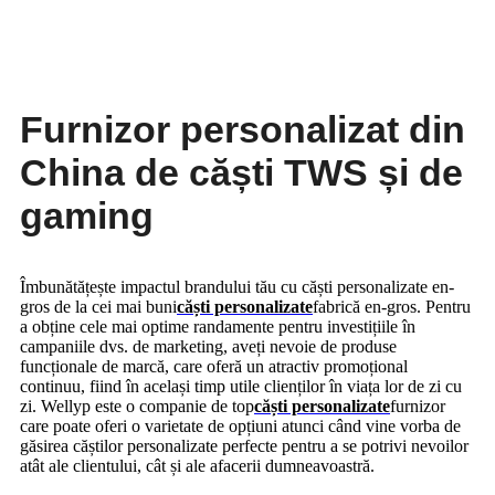
Furnizor personalizat din
China de căști TWS și de
gaming
Îmbunătățește impactul brandului tău cu căști personalizate en-
gros de la cei mai buni
căști personalizate
fabrică en-gros. Pentru
a obține cele mai optime randamente pentru investițiile în
campaniile dvs. de marketing, aveți nevoie de produse
funcționale de marcă, care oferă un atractiv promoțional
continuu, fiind în același timp utile clienților în viața lor de zi cu
zi. Wellyp este o companie de top
căști personalizate
furnizor
care poate oferi o varietate de opțiuni atunci când vine vorba de
găsirea căștilor personalizate perfecte pentru a se potrivi nevoilor
atât ale clientului, cât și ale afacerii dumneavoastră.