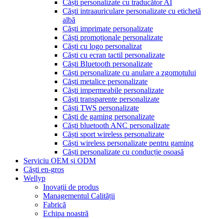
Căști personalizate cu traducător AI
Căști intraauriculare personalizate cu etichetă
albă
Căști imprimate personalizate
Căști promoționale personalizate
Căști cu logo personalizat
Căști cu ecran tactil personalizate
Căști Bluetooth personalizate
Căști personalizate cu anulare a zgomotului
Căști metalice personalizate
Căști impermeabile personalizate
Căști transparente personalizate
Căști TWS personalizate
Căști de gaming personalizate
Căști bluetooth ANC personalizate
Căști sport wireless personalizate
Căști wireless personalizate pentru gaming
Căști personalizate cu conducție osoasă
Serviciu OEM și ODM
Căști en-gros
Wellyp
Inovații de produs
Managementul Calității
Fabrică
Echipa noastră