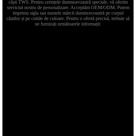
căști TWS. Pentru cerințele dumneavoastră speciale, vă oferim
serviciul nostru de personalizare. Acceptăm OEM/ODM. Putem
imprima sigla sau numele mărcii dumneavoastră pe corpul
căștilor și pe cutiile de culoare. Pentru o ofertă precisă, trebuie să
ne furnizați următoarele informații:
Specificații
Vă rugăm să ne comunicați cerințele privind materialele,
gradul de protecție IP și dacă este nevoie să adăugați funcții
suplimentare, cum ar fi durata de viață a bateriei, cip sau
control vocal etc.
Cantitate