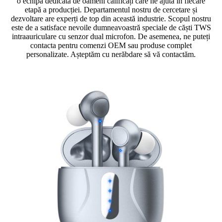
o echipă dedicată de oameni calificați care ne ajută în fiecare
etapă a producției. Departamentul nostru de cercetare și
dezvoltare are experți de top din această industrie. Scopul nostru
este de a satisface nevoile dumneavoastră speciale de căști TWS
intraauriculare cu senzor dual microfon. De asemenea, ne puteți
contacta pentru comenzi OEM sau produse complet
personalizate. Așteptăm cu nerăbdare să vă contactăm.