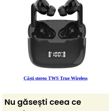
Căști stereo TWS True Wireless
Nu găsești ceea ce