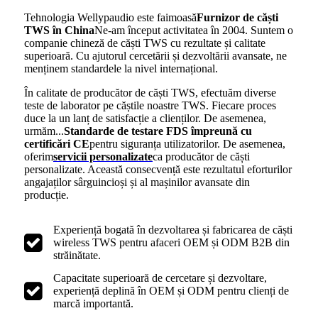
Tehnologia Wellypaudio este faimoasă
Furnizor de căști
TWS în China
Ne-am început activitatea în 2004. Suntem o
companie chineză de căști TWS cu rezultate și calitate
superioară. Cu ajutorul cercetării și dezvoltării avansate, ne
menținem standardele la nivel internațional.
În calitate de producător de căști TWS, efectuăm diverse
teste de laborator pe căștile noastre TWS. Fiecare proces
duce la un lanț de satisfacție a clienților. De asemenea,
urmăm...
Standarde de testare FDS împreună cu
certificări CE
pentru siguranța utilizatorilor. De asemenea,
oferim
servicii personalizate
ca producător de căști
personalizate. Această consecvență este rezultatul eforturilor
angajaților sârguincioși și al mașinilor avansate din
producție.
Experiență bogată în dezvoltarea și fabricarea de căști
wireless TWS pentru afaceri OEM și ODM B2B din
străinătate.
Capacitate superioară de cercetare și dezvoltare,
experiență deplină în OEM și ODM pentru clienți de
marcă importantă.