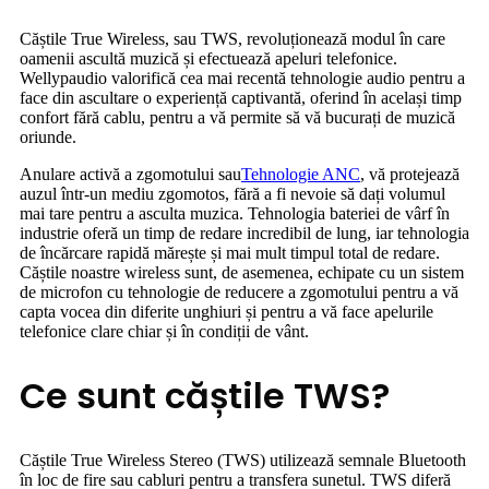
Căștile True Wireless, sau TWS, revoluționează modul în care
oamenii ascultă muzică și efectuează apeluri telefonice.
Wellypaudio valorifică cea mai recentă tehnologie audio pentru a
face din ascultare o experiență captivantă, oferind în același timp
confort fără cablu, pentru a vă permite să vă bucurați de muzică
oriunde.
Anulare activă a zgomotului sau
Tehnologie ANC
, vă protejează
auzul într-un mediu zgomotos, fără a fi nevoie să dați volumul
mai tare pentru a asculta muzica. Tehnologia bateriei de vârf în
industrie oferă un timp de redare incredibil de lung, iar tehnologia
de încărcare rapidă mărește și mai mult timpul total de redare.
Căștile noastre wireless sunt, de asemenea, echipate cu un sistem
de microfon cu tehnologie de reducere a zgomotului pentru a vă
capta vocea din diferite unghiuri și pentru a vă face apelurile
telefonice clare chiar și în condiții de vânt.
Ce sunt căștile TWS?
Căștile True Wireless Stereo (TWS) utilizează semnale Bluetooth
în loc de fire sau cabluri pentru a transfera sunetul. TWS diferă