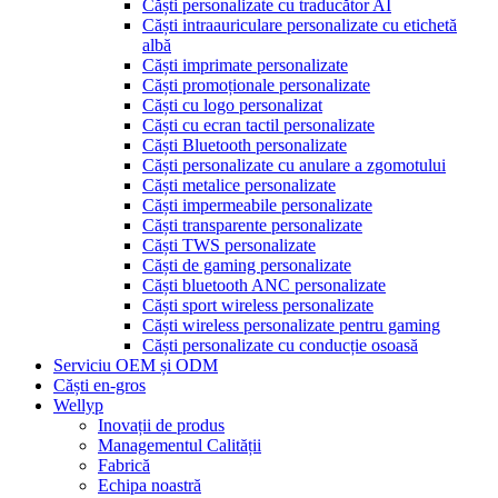
Căști personalizate cu traducător AI
Căști intraauriculare personalizate cu etichetă
albă
Căști imprimate personalizate
Căști promoționale personalizate
Căști cu logo personalizat
Căști cu ecran tactil personalizate
Căști Bluetooth personalizate
Căști personalizate cu anulare a zgomotului
Căști metalice personalizate
Căști impermeabile personalizate
Căști transparente personalizate
Căști TWS personalizate
Căști de gaming personalizate
Căști bluetooth ANC personalizate
Căști sport wireless personalizate
Căști wireless personalizate pentru gaming
Căști personalizate cu conducție osoasă
Serviciu OEM și ODM
Căști en-gros
Wellyp
Inovații de produs
Managementul Calității
Fabrică
Echipa noastră