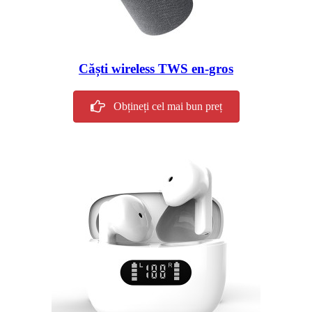
Căști wireless TWS en-gros
Obțineți cel mai bun preț