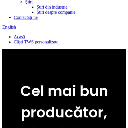
Ştiri
Știri din industrie
Știri despre companie
Contactaţi-ne
English
Acasă
Căști TWS personalizate
Cel mai bun
producător,