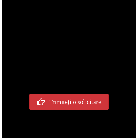
Fără limită MOQ. Dar pentru cantitățile maxime, vă va ajuta
să obțineți un preț mai mic. Cu cât comandați mai mult, cu
atât puteți obține un preț mai mic.
Aplicație
Spuneți-ne aplicația dumneavoastră sau informații detaliate
despre proiectele dumneavoastră. Vă putem oferi cea mai
bună alegere, iar inginerii noștri vă pot oferi mai multe
sugestii în limita bugetului dumneavoastră.
Trimiteți o solicitare