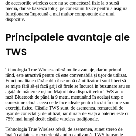
de accesoriile wireless care nu se conectează fizic la o sursă
media, dar se bazează totuși pe conexiuni fizice pentru a asigura
funcționarea împreună a mai multor componente ale unui
dispozitiv.
Principalele avantaje ale
TWS
Tehnologia True Wireless oferă multe avantaje, dar în primul
rând, este atractivă pentru că este convenabilă și ușor de utilizat.
Funcționalitatea fără cablu înseamnă că utilizatorii sunt liberi să
se miște fără să-și facă griji că firele se încurcă în buzunare sau se
agață de mânerele ușilor. Majoritatea dispozitivelor TWS au o
rază Bluetooth de până la 9 metri, menținând în același timp o
conexiune clară - ceea ce le face ideale pentru lucrări în curte sau
exerciții fizice. Căștile TWS sunt, de asemenea, remarcabil de
ușor de conectat și de utilizat, iar durata de viață a bateriei este cu
75% mai lungă decât căștile wireless tradiționale.
Tehnologia True Wireless oferă, de asemenea, sunet stereo de
înaltă calitate și o experiență audio captivantă. TWS transmite