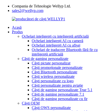
Compania de Tehnologie Wellyp Ltd.
sales2@wellyp.com
Acasă
Produs
Ochelari inteligenți cu inteligență artificială
Ochelari inteligenți AI cu cameră
Ochelari inteligenți AI cu afișaj
Ochelari de traducere Bluetooth fără fir cu
inteligență artificială
Căști de gaming personalizate
Căști pictate personalizat
Căști promoționale personalizate
Căști Bluetooth personalizate
Căști wireless personalizate
Căști personalizate cu logo
Căști personalizate pentru aviație
Căști de gaming personalizate True 5.1
Căști de gaming personalizate 7.1
Căști de gaming personalizate cu fir
Căști OEM
Căști OWS personalizate