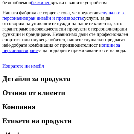
безпроблемно
безжичен
връзка с вашите устройства.
Нашата фабрика се гордее с това, че предоставя
слушалки за
персонализиран дизайн и производство
услуги, за да
отговорим на уникалните нужди на нашите клиенти, като
гарантираме висококачествени продукти с персонализирани
функции и брандиране. Независимо дали сте професионален
спортист или плувец-любител, нашите слушалки предлагат
най-добрата комбинация от производителност и
опции за
персонализиране
за да подобрите преживяването си на вода.
Изпратете ни имейл
Детайли за продукта
Отзиви от клиенти
Компания
Етикети на продукти