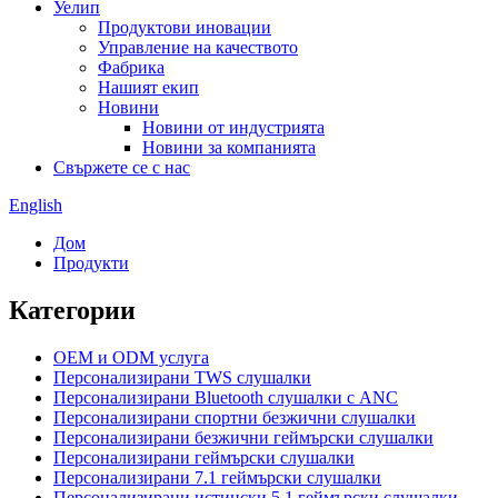
Уелип
Продуктови иновации
Управление на качеството
Фабрика
Нашият екип
Новини
Новини от индустрията
Новини за компанията
Свържете се с нас
English
Дом
Продукти
Категории
OEM и ODM услуга
Персонализирани TWS слушалки
Персонализирани Bluetooth слушалки с ANC
Персонализирани спортни безжични слушалки
Персонализирани безжични геймърски слушалки
Персонализирани геймърски слушалки
Персонализирани 7.1 геймърски слушалки
Персонализирани истински 5.1 геймърски слушалки