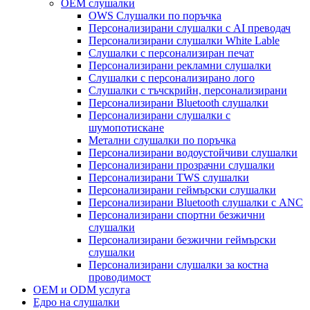
OEM слушалки
OWS Слушалки по поръчка
Персонализирани слушалки с AI преводач
Персонализирани слушалки White Lable
Слушалки с персонализиран печат
Персонализирани рекламни слушалки
Слушалки с персонализирано лого
Слушалки с тъчскрийн, персонализирани
Персонализирани Bluetooth слушалки
Персонализирани слушалки с
шумопотискане
Метални слушалки по поръчка
Персонализирани водоустойчиви слушалки
Персонализирани прозрачни слушалки
Персонализирани TWS слушалки
Персонализирани геймърски слушалки
Персонализирани Bluetooth слушалки с ANC
Персонализирани спортни безжични
слушалки
Персонализирани безжични геймърски
слушалки
Персонализирани слушалки за костна
проводимост
OEM и ODM услуга
Едро на слушалки