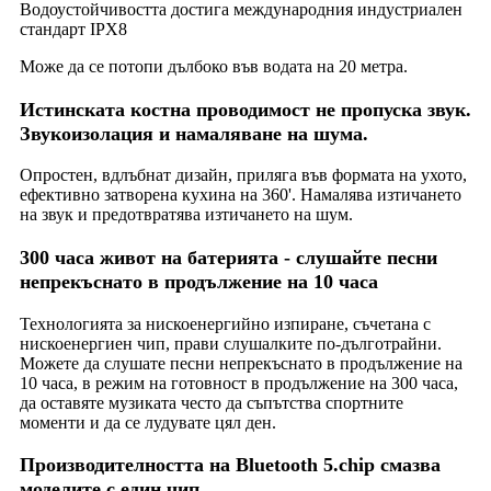
Водоустойчивостта достига международния индустриален
стандарт IPX8
Може да се потопи дълбоко във водата на 20 метра.
Истинската костна проводимост не пропуска звук.
Звукоизолация и намаляване на шума.
Опростен, вдлъбнат дизайн, приляга във формата на ухото,
ефективно затворена кухина на 360'. Намалява изтичането
на звук и предотвратява изтичането на шум.
300 часа живот на батерията - слушайте песни
непрекъснато в продължение на 10 часа
Технологията за нискоенергийно изпиране, съчетана с
нискоенергиен чип, прави слушалките по-дълготрайни.
Можете да слушате песни непрекъснато в продължение на
10 часа, в режим на готовност в продължение на 300 часа,
да оставяте музиката често да съпътства спортните
моменти и да се лудувате цял ден.
Производителността на Bluetooth 5.chip смазва
моделите с един чип