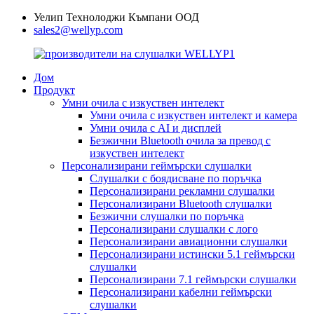
Уелип Технолоджи Къмпани ООД
sales2@wellyp.com
Дом
Продукт
Умни очила с изкуствен интелект
Умни очила с изкуствен интелект и камера
Умни очила с AI и дисплей
Безжични Bluetooth очила за превод с
изкуствен интелект
Персонализирани геймърски слушалки
Слушалки с боядисване по поръчка
Персонализирани рекламни слушалки
Персонализирани Bluetooth слушалки
Безжични слушалки по поръчка
Персонализирани слушалки с лого
Персонализирани авиационни слушалки
Персонализирани истински 5.1 геймърски
слушалки
Персонализирани 7.1 геймърски слушалки
Персонализирани кабелни геймърски
слушалки