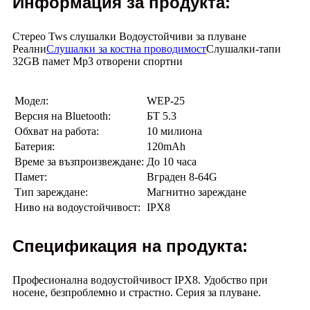
Информация за продукта:
Стерео Tws слушалки Водоустойчиви за плуване
Реални
Слушалки за костна проводимост
Слушалки-тапи
32GB памет Mp3 отворени спортни
Модел:
WEP-25
Версия на Bluetooth:
БТ 5.3
Обхват на работа:
10 милиона
Батерия:
120mAh
Време за възпроизвеждане:
До 10 часа
Памет:
Вграден 8-64G
Тип зареждане:
Магнитно зареждане
Ниво на водоустойчивост:
IPX8
Спецификация на продукта:
Професионална водоустойчивост IPX8. Удобство при
носене, безпроблемно и страстно. Серия за плуване.