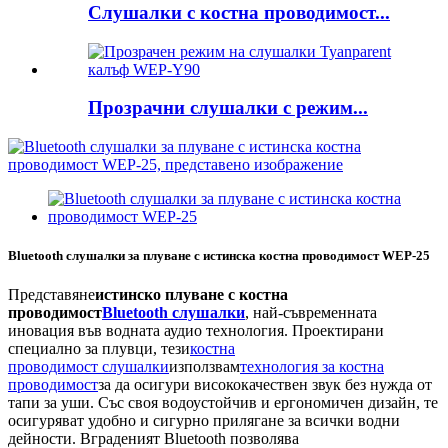
Слушалки с костна проводимост...
Прозрачни слушалки с режим...
Bluetooth слушалки за плуване с истинска костна проводимост WEP-25
Представяне
истинско плуване с костна
проводимост
Bluetooth слушалки
, най-съвременната
иновация във водната аудио технология. Проектирани
специално за плувци, тези
костна
проводимост
слушалки
използвам
технология за костна
проводимост
за да осигури висококачествен звук без нужда от
тапи за уши. Със своя водоустойчив и ергономичен дизайн, те
осигуряват удобно и сигурно прилягане за всички водни
дейности. Вграденият Bluetooth позволява