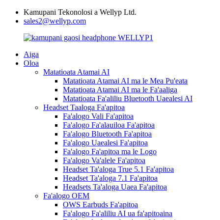
Kamupani Tekonolosi a Wellyp Ltd.
sales2@wellyp.com
Aiga
Oloa
Matatioata Atamai AI
Matatioata Atamai AI ma le Mea Pu'eata
Matatioata Atamai AI ma le Fa'aaliga
Matatioata Fa'aliliu Bluetooth Uaealesi AI
Headset Taaloga Fa'apitoa
Fa'alogo Vali Fa'apitoa
Fa'alogo Fa'alauiloa Fa'apitoa
Fa'alogo Bluetooth Fa'apitoa
Fa'alogo Uaealesi Fa'apitoa
Fa'alogo Fa'apitoa ma le Logo
Fa'alogo Va'alele Fa'apitoa
Headset Ta'aloga True 5.1 Fa'apitoa
Headset Ta'aloga 7.1 Fa'apitoa
Headsets Ta'aloga Uaea Fa'apitoa
Fa'alogo OEM
OWS Earbuds Fa'apitoa
Fa'alogo Fa'aliliu AI ua fa'apitoaina