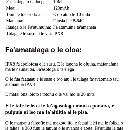
Fa'asologa o Galuega:
10M
Maa:
120mAh
Taimi e toe ta'alo ai:
E oo atu i le 10 itula
Manatua:
Fausia i le 8-64G
Ituaiga o le Fa'atumuina:
Fa'atumuina fa'amaneta
Tulaga e le susu ai le vai:
IPX8
Fa'amatalaga o le oloa:
IPX8 fa'apolofesa e le susu. E le lagona le ofuina, mafanafana
ma le naunautai. Fa'asologa o ta'elega
O le fua faatatau e le susu e oʻo atu i le tulaga faʻavaomalo tau
alamanuia IPX8
E mafai ona loloto i totonu o le vai mo le 20 mita
E le tafe le leo i le fa'agasologa moni o ponaivi, e
puipuia ai leo ma fa'aitiitia ai le pisa.
O le mamanu faigofie ma magoto ifo, e fetaui lelei ma le foliga o
le taliga, e 360 ​​futu le tapuni o le avanoa e aoga. Fa'aitiitia le tafe