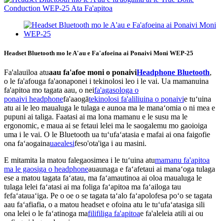
Headset Bluetooth mo le A'au e Fa'afoeina ai Ponaivi Moni WEP-25
Fa'alauiloa atu
aau fa'afoe moni o ponaivi
Headphone Bluetooth
,
o le fa'afouga fa'aonaponei i tekinolosi leo i le vai. Ua mamanuina
fa'apitoa mo tagata aau, o nei
fa'agasologa o
ponaivi
headphone
fa'aaogā
tekinolosi fa'aliliuina o ponaivi
e tuʻuina
atu ai le leo maualuga le tulaga e aunoa ma le manaʻomia o ni mea e
pupuni ai taliga. Faatasi ai ma lona mamanu e le susu ma le
ergonomic, e maua ai se fetaui lelei ma le saogalemu mo gaoioiga
uma i le vai. O le Bluetooth ua tuʻufaʻatasia e mafai ai ona faigofie
ona faʻaogaina
uaealesi
feso'ota'iga i au masini.
E mitamita la matou falegaosimea i le tuʻuina atu
mamanu fa'apitoa
ma le gaosiga o headphone
auaunaga e faʻafetaui ai manaʻoga tulaga
ese a matou tagata faʻatau, ma faʻamautinoa ai oloa maualuga le
tulaga lelei faʻatasi ai ma foliga faʻapitoa ma faʻailoga tau
fefaʻatauaʻiga. Pe o oe o se tagata taʻalo faʻapolofesa poʻo se tagata
aau faʻafiafia, o a matou headset e ofoina atu le tuʻufaʻatasiga sili
ona lelei o le faʻatinoga ma
filifiliga fa'apitoa
e fa'aleleia atili ai ou