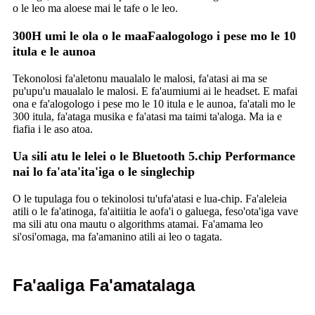
o le leo ma aloese mai le tafe o le leo.
300H umi le ola o le maaFaalogologo i pese mo le 10
itula e le aunoa
Tekonolosi fa'aletonu maualalo le malosi, fa'atasi ai ma se
pu'upu'u maualalo le malosi. E fa'aumiumi ai le headset. E mafai
ona e fa'alogologo i pese mo le 10 itula e le aunoa, fa'atali mo le
300 itula, fa'ataga musika e fa'atasi ma taimi ta'aloga. Ma ia e
fiafia i le aso atoa.
Ua sili atu le lelei o le Bluetooth 5.chip Performance
nai lo fa'ata'ita'iga o le singlechip
O le tupulaga fou o tekinolosi tu'ufa'atasi e lua-chip. Fa'aleleia
atili o le fa'atinoga, fa'aitiitia le aofa'i o galuega, feso'ota'iga vave
ma sili atu ona mautu o algorithms atamai. Fa'amama leo
si'osi'omaga, ma fa'amanino atili ai leo o tagata.
Fa'aaliga Fa'amatalaga