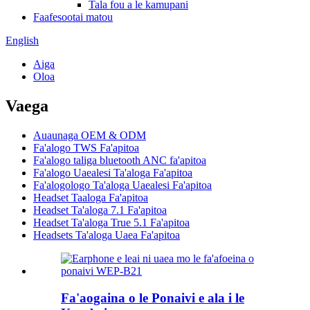
Tala fou a le kamupani
Faafesootai matou
English
Aiga
Oloa
Vaega
Auaunaga OEM & ODM
Fa'alogo TWS Fa'apitoa
Fa'alogo taliga bluetooth ANC fa'apitoa
Fa'alogo Uaealesi Ta'aloga Fa'apitoa
Fa'alogologo Ta'aloga Uaealesi Fa'apitoa
Headset Taaloga Fa'apitoa
Headset Ta'aloga 7.1 Fa'apitoa
Headset Ta'aloga True 5.1 Fa'apitoa
Headsets Ta'aloga Uaea Fa'apitoa
Fa'aogaina o le Ponaivi e ala i le