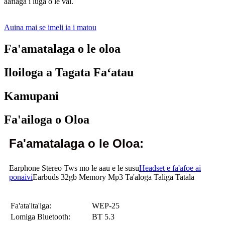
aafiaga i luga o le vai.
Auina mai se imeli ia i matou
Fa'amatalaga o le oloa
Iloiloga a Tagata Faʻatau
Kamupani
Fa'ailoga o Oloa
Fa'amatalaga o le Oloa:
Earphone Stereo Tws mo le aau e le susu
Headset e fa'afoe ai
ponaivi
Earbuds 32gb Memory Mp3 Ta'aloga Taliga Tatala
Fa'ata'ita'iga:
WEP-25
Lomiga Bluetooth:
BT 5.3