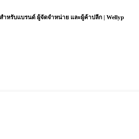
สำหรับแบรนด์ ผู้จัดจำหน่าย และผู้ค้าปลีก | Wellyp
อง ออกแบบมาสำหรับแบรนด์และธุรกิจที่ต้องการทั้งนวัตกรรมและ
ี่พร้อมวางจำหน่ายในตลาด โดยผสานรวมความสามารถในการผลิตระ
แบบครบวงจร
นต์แบบแฮนด์ฟรี การบันทึกแบบเรียลไทม์ และการโต้ตอบด้วยภาพ
้าปลีกที่มุ่งเป้าไปที่หมวดหมู่เทคโนโลยีสวมใส่ที่มีความต้องการสูง W
ที่