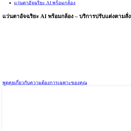
แว่นตาอัจฉริยะ AI พร้อมกล้อง
แว่นตาอัจฉริยะ AI พร้อมกล้อง – บริการปรับแต่งตามสั่ง
Wellyp นำเสนอแว่นตาอัจฉริยะ AI รุ่นใหม่ล่าสุดพร้อมกล้
เราเชี่ยวชาญในการเปลี่ยนแนวคิดให้เป็นเทคโนโลยีสวมใส่ท
แว่นตาอัจฉริยะของเราได้รับการออกแบบมาเพื่อการสร้างคอนเท
สายผลิตภัณฑ์ใหม่ ผู้จัดจำหน่ายที่กำลังขยายสินค้าคงคลัง หรือผู้ค
พูดคุยเกี่ยวกับความต้องการเฉพาะของคุณ