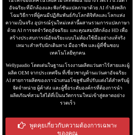
ในโลกของเทคโนโลยีสวมใส่ที่พัฒนาอย่างรวดเร็ว แว่นตา
อัจฉริยะที่มีกล้องและฟังก์ชันแปลภาษาด้วย AI กำลังพลิก
โฉมวิธีการที่ผู้คนมีปฏิสัมพันธ์กับโลกดิจิทัลและโลกแห่ง
ความเป็นจริง อุปกรณ์รุ่นใหม่เหล่านี้ผสานรวมการแปลภาษา
ด้วย AI การจดจำวัตถุอัจฉริยะ และคุณสมบัติกล้อง HD เพื่อ
สร้างประสบการณ์อัจฉริยะแบบไม่ต้องใช้มืออย่างแท้จริง
เหมาะสำหรับนักเดินทาง มืออาชีพ และผู้ที่ชื่นชอบ
เทคโนโลยีทุกคน
Wellypaudio โดดเด่นในฐานะโรงงานผลิตแว่นตาไร้สายและผู้
ผลิต OEM จากประเทศจีน ที่เชี่ยวชาญด้านแว่นตาอัจฉริยะ
AI สายการผลิตของเรานำเสนอโซลูชันที่ปรับแต่งได้สำหรับผู้
จัดจำหน่าย ผู้ค้าส่ง และผู้ซื้อระดับองค์กรที่ต้องการนำ
ผลิตภัณฑ์สวมใส่ได้ที่เป็นนวัตกรรมใหม่เข้าสู่ตลาดอย่าง
รวดเร็ว
พูดคุยเกี่ยวกับความต้องการเฉพาะ
ของคุณ