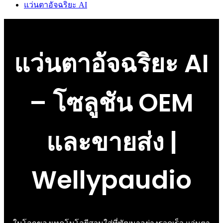
แว่นตาอัจฉริยะ AI
แว่นตาอัจฉริยะ AI
– โซลูชัน OEM
และขายส่ง |
Wellypaudio