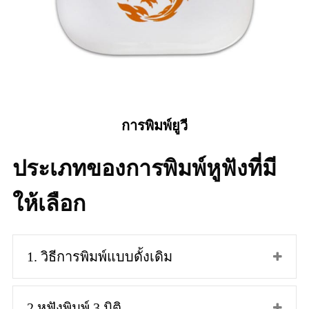
การพิมพ์ยูวี
ประเภทของการพิมพ์หูฟังที่มี
ให้เลือก
1. วิธีการพิมพ์แบบดั้งเดิม
2.หูฟังพิมพ์ 3 มิติ