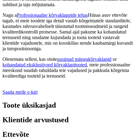
suhtlust ja taju mõjutamata.
Nagu a
Professionaalne kõrvaklappide tehas
Hiinas asuv ettevõte
tagab, et meie toodete iga detail vastab kõrgeimatele standarditele,
kasutades rahvusvaheliselt täiustatud tootmisseadmeid ja rangeid
kvaliteedikontrolli protsesse. Samal ajal pakume ka kohandatud
teenuseid ning suudame kujundada ja toota tooteid vastavalt
klientide vajadustele, mis on kooskõlas nende kaubamärgi kuvandi
ja turupositsiooniga.
Olenemata sellest, kas otsite
uusimad mängukõrvaklapid
or
kohandatud eksklusiivsed kõrvaklapitooted
, meie professionaalne
meeskond suudab rahuldada teie vajadused ja pakkuda kõrgeima
kvaliteediga tooteid ja teenuseid.
Saada meile e-kiri
Toote üksikasjad
Klientide arvustused
Ettevõte