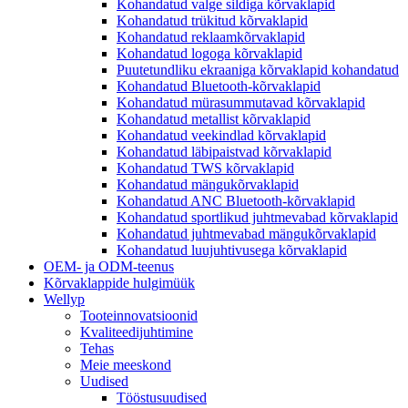
Kohandatud valge sildiga kõrvaklapid
Kohandatud trükitud kõrvaklapid
Kohandatud reklaamkõrvaklapid
Kohandatud logoga kõrvaklapid
Puutetundliku ekraaniga kõrvaklapid kohandatud
Kohandatud Bluetooth-kõrvaklapid
Kohandatud mürasummutavad kõrvaklapid
Kohandatud metallist kõrvaklapid
Kohandatud veekindlad kõrvaklapid
Kohandatud läbipaistvad kõrvaklapid
Kohandatud TWS kõrvaklapid
Kohandatud mängukõrvaklapid
Kohandatud ANC Bluetooth-kõrvaklapid
Kohandatud sportlikud juhtmevabad kõrvaklapid
Kohandatud juhtmevabad mängukõrvaklapid
Kohandatud luujuhtivusega kõrvaklapid
OEM- ja ODM-teenus
Kõrvaklappide hulgimüük
Wellyp
Tooteinnovatsioonid
Kvaliteedijuhtimine
Tehas
Meie meeskond
Uudised
Tööstusuudised