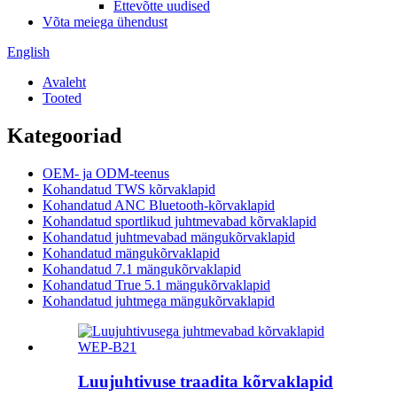
Ettevõtte uudised
Võta meiega ühendust
English
Avaleht
Tooted
Kategooriad
OEM- ja ODM-teenus
Kohandatud TWS kõrvaklapid
Kohandatud ANC Bluetooth-kõrvaklapid
Kohandatud sportlikud juhtmevabad kõrvaklapid
Kohandatud juhtmevabad mängukõrvaklapid
Kohandatud mängukõrvaklapid
Kohandatud 7.1 mängukõrvaklapid
Kohandatud True 5.1 mängukõrvaklapid
Kohandatud juhtmega mängukõrvaklapid
Luujuhtivuse traadita kõrvaklapid