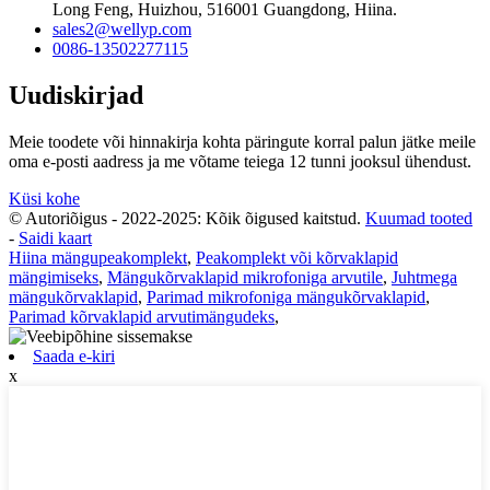
Long Feng, Huizhou, 516001 Guangdong, Hiina.
sales2@wellyp.com
0086-13502277115
Uudiskirjad
Meie toodete või hinnakirja kohta päringute korral palun jätke meile
oma e-posti aadress ja me võtame teiega 12 tunni jooksul ühendust.
Küsi kohe
© Autoriõigus - 2022-2025: Kõik õigused kaitstud.
Kuumad tooted
-
Saidi kaart
Hiina mängupeakomplekt
,
Peakomplekt või kõrvaklapid
mängimiseks
,
Mängukõrvaklapid mikrofoniga arvutile
,
Juhtmega
mängukõrvaklapid
,
Parimad mikrofoniga mängukõrvaklapid
,
Parimad kõrvaklapid arvutimängudeks
,
Saada e-kiri
x