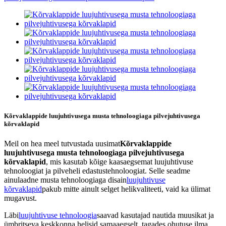
Kõrvaklappide luujuhtivusega musta tehnoloogiaga pilvejuhtivusega
kõrvaklapid
Meil on hea meel tutvustada uusimat
Kõrvaklappide
luujuhtivusega musta tehnoloogiaga pilvejuhtivusega
kõrvaklapid
, mis kasutab kõige kaasaegsemat luujuhtivuse
tehnoloogiat ja pilveheli edastustehnoloogiat. Selle seadme
ainulaadne musta tehnoloogiaga disain
luujuhtivuse
kõrvaklapid
pakub mitte ainult selget helikvaliteeti, vaid ka ülimat
mugavust.
Läbi
luujuhtivuse tehnoloogia
saavad kasutajad nautida muusikat ja
ümbritseva keskkonna helisid samaaegselt, tagades ohutuse ilma