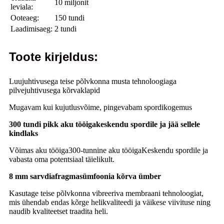
10 miljonit
leviala:
Ooteaeg:
150 tundi
Laadimisaeg:
2 tundi
Toote kirjeldus:
Luujuhtivusega teise põlvkonna musta tehnoloogiaga
pilvejuhtivusega kõrvaklapid
Mugavam kui kujutlusvõime, pingevabam spordikogemus
300 tundi pikk aku tööigakeskendu spordile ja jää sellele
kindlaks
Võimas aku tööiga300-tunnine aku tööigaKeskendu spordile ja
vabasta oma potentsiaal täielikult.
8 mm sarvdiafragmasümfoonia kõrva ümber
Kasutage teise põlvkonna vibreeriva membraani tehnoloogiat,
mis ühendab endas kõrge helikvaliteedi ja väikese viivituse ning
naudib kvaliteetset traadita heli.