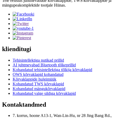
Teie eelistus juhtmevabade kõrvaklappide, TWS-kõrvaklappide ja
mängupeakomplektide tootjale Hiinas.
klienditugi
Tehisintellektiga nutikad prillid
AI juhtmevabad Bluetooth tõlkeprillid
Kohandatud tehisintellektiga tõlkija kõrvaklapid
OWS kõrvaklapid kohandatud
Kõrvaklappide hulgimüük
Kohandatud TWS kõrvaklapid
Kohandatud mängukõrvaklapid
Kohandatud valge sildiga kõrvaklapid
Kontaktandmed
7. korrus, hoone A13-1, Wan-Lin-Hu, nr 28 Jing Bang Rd.,