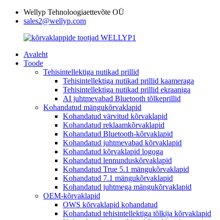
Wellyp Tehnoloogiaettevõte OÜ
sales2@wellyp.com
Avaleht
Toode
Tehisintellektiga nutikad prillid
Tehisintellektiga nutikad prillid kaameraga
Tehisintellektiga nutikad prillid ekraaniga
AI juhtmevabad Bluetooth tõlkeprillid
Kohandatud mängukõrvaklapid
Kohandatud värvitud kõrvaklapid
Kohandatud reklaamkõrvaklapid
Kohandatud Bluetooth-kõrvaklapid
Kohandatud juhtmevabad kõrvaklapid
Kohandatud kõrvaklapid logoga
Kohandatud lennunduskõrvaklapid
Kohandatud True 5.1 mängukõrvaklapid
Kohandatud 7.1 mängukõrvaklapid
Kohandatud juhtmega mängukõrvaklapid
OEM-kõrvaklapid
OWS kõrvaklapid kohandatud
Kohandatud tehisintellektiga tõlkija kõrvaklapid