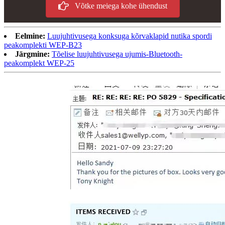
Võtke meiega kohe ühendust
Eelmine:
Luujuhtivusega konksuga kõrvaklapid nutika spordi
peakomplekti WEP-B23
Järgmine:
Tõelise luujuhtivusega ujumis-Bluetooth-
peakomplekt WEP-25