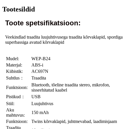
Tootesildid
Toote spetsifikatsioon:
Veekindlad traadita luujuhtivusega traadita kõrvaklapid, spordiga
superbassiga avatud kõrvaklapid
Mudel:
WEP-B24
Materjal:
ABS-i
Kiibistik:
AC697N
Suhtlus：
Traadita
Bluetooth, tõeline traadita stereo, mikrofon,
Funktsioon:
sisseehitatud kaabel
Pistikud：
USB
Stiil:
Luujuhtivus
Aku
150 mAh
mahtuvus:
Funktsioon:
Twins kõrvaklapid, juhtmevabad, laadimisjaam
Traadita