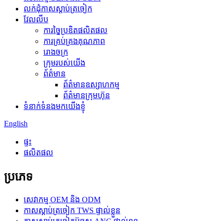
លក់ដុំកាសស្តាប់ត្រចៀក
វែលលីប
ការច្នៃប្រឌិតផលិតផល
ការគ្រប់គ្រងគុណភាព
រោងចក្រ
ក្រុមរបស់យើង
ព័ត៌មាន
ព័ត៌មានឧស្សាហកម្ម
ព័ត៌មានក្រុមហ៊ុន
ទំនាក់ទំនងមកយើងខ្ញុំ
English
ផ្ទះ
ផលិតផល
ប្រភេទ
សេវាកម្ម OEM និង ODM
កាសស្តាប់ត្រចៀក TWS ផ្ទាល់ខ្លួន