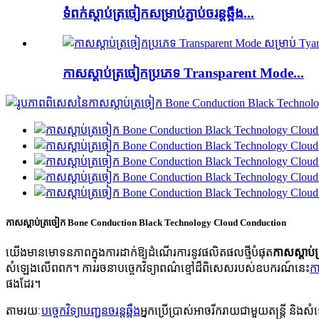
ទំពក់​ស្តាប់​ត្រចៀក​សម្រាប់​ភ្ជាប់​ចរន្ត​ឆ្អឹង...
កាសស្តាប់ត្រចៀកប្រភេទ Transparent Mode...
កាសស្តាប់ត្រចៀក Bone Conduction Black Technology Cloud Conduction
យើងមានមោទនភាពក្នុងការដាក់ឱ្យដំណើរការនូវផលិតផលថ្មីបំផុត
កាសស្តាប
សំឡេងលើពពក។ ការរចនាបច្ចេកវិទ្យាពណ៌ខ្មៅដ៏ពិសេសរបស់ឧបករណ៍នេះ
ក
ផងដែរ។
តាមរយៈ
បច្ចេកវិទ្យាបញ្ជូនចរន្តឆ្អឹង
អ្នកប្រើប្រាស់អាចរីករាយជាមួយតន្ត្រី ន