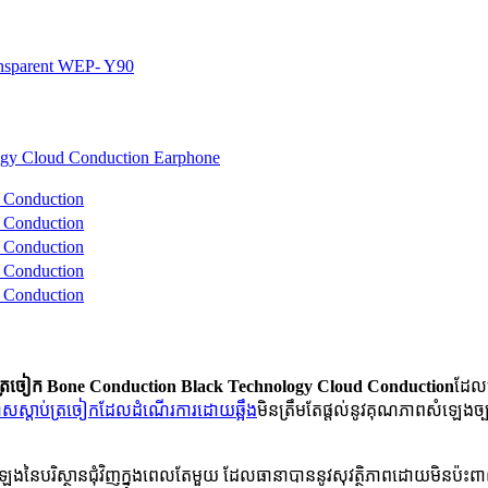
់ត្រចៀក Bone Conduction Black Technology Cloud Conduction
ដែលប្
ាសស្តាប់ត្រចៀកដែលដំណើរការដោយឆ្អឹង
មិនត្រឹមតែផ្តល់នូវគុណភាពសំឡេងច្
ិងសំឡេងនៃបរិស្ថានជុំវិញក្នុងពេលតែមួយ ដែលធានាបាននូវសុវត្ថិភាពដោយមិនប