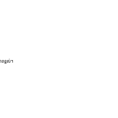
ាពខ្ពស់។