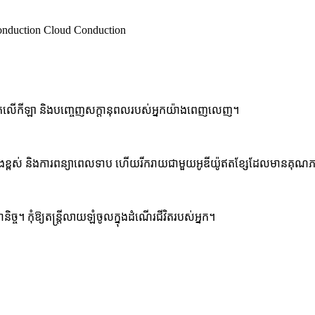
e Conduction Cloud Conduction
 ផ្តោតលើកីឡា និងបញ្ចេញសក្តានុពលរបស់អ្នកយ៉ាងពេញលេញ។
ពសំឡេងខ្ពស់ និងការពន្យាពេលទាប ហើយរីករាយជាមួយអូឌីយ៉ូឥតខ្សែដែលមានគុណភ
ច្ច។ កុំឱ្យតន្ត្រីលាយឡំចូលក្នុងដំណើរជីវិតរបស់អ្នក។