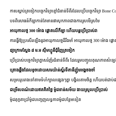
កាសស្តាប់ត្រចៀកបច្ចេកវិទ្យាខ្មៅជំនាន់ទីពីរដែលប្រើបច្ចេកវិទ្យា Bon
បទពិសោធន៍កីឡាកាន់តែមានផាសុកភាពជាងការស្រមើស្រមៃ
អាយុកាលថ្ម 300 ម៉ោង ផ្តោតលើកីឡា ហើយបន្តប្រើប្រាស់វា
ការធ្វើឱ្យប្រសើរឡើងនូវអាយុកាលថ្មដ៏រឹងមាំ អាយុកាលថ្ម 300 ម៉ោង
ដ្យាក្រាមស្នែង ៨ ម.ម ស៊ីមហ្វូនីជុំវិញត្រចៀក
ប្រើប្រាស់បច្ចេកវិទ្យាភ្នាសរំញ័រជំនាន់ទីពីរ ដែលរួមបញ្ចូលគុណភា
គ្រោងឆ្អឹងដែលខូចដោយសារយ៉ាន់ស្ព័រទីតានីញ៉ូមអង្គចងចាំ
សម្របរូបរាងទៅតាមទំហំក្បាលផ្សេងៗគ្នា បង្វិលតាមចិត្ត ហើយបត់ជាប់ជានិ
ជម្រើសពណ៌ដោយឥតគិតថ្លៃ ម៉ូដទាន់សម័យ ងាយស្រួលប្រើប្រាស់
ម៉ូដ​តុក្កតា​ប្រាំ​ម៉ូដ​បញ្ចេញ​លទ្ធភាព​ម៉ូដ​បន្ថែម​ទៀត