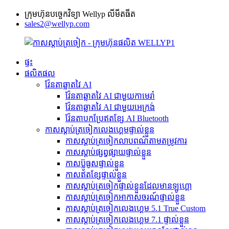
ក្រុមហ៊ុនបច្ចេកវិទ្យា Wellyp លីមីតធីត
sales2@wellyp.com
ផ្ទះ
ផលិតផល
វ៉ែនតាឆ្លាតវៃ AI
វ៉ែនតាឆ្លាតវៃ AI ជាមួយកាមេរ៉ា
វ៉ែនតាឆ្លាតវៃ AI ជាមួយអេក្រង់
វ៉ែនតាបកប្រែឥតខ្សែ AI Bluetooth
កាសស្តាប់ត្រចៀកលេងហ្គេមផ្ទាល់ខ្លួន
កាសស្តាប់ត្រចៀកលាបពណ៌តាមតម្រូវការ
កាសស្តាប់ផ្សព្វផ្សាយផ្ទាល់ខ្លួន
កាសប៊្លូធូសផ្ទាល់ខ្លួន
កាសឥតខ្សែផ្ទាល់ខ្លួន
កាសស្តាប់ត្រចៀកផ្ទាល់ខ្លួនដែលមានឡូហ្គោ
កាសស្តាប់ត្រចៀកអាកាសចរណ៍ផ្ទាល់ខ្លួន
កាសស្តាប់ត្រចៀកលេងហ្គេម 5.1 True Custom
កាសស្តាប់ត្រចៀកលេងហ្គេម 7.1 ផ្ទាល់ខ្លួន