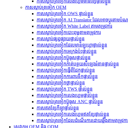
កាសស្តាប់ត្រចៀកលេងហ្គេមមានខ្សែផ្ទាល់ខ្លួន
កាសស្តាប់ត្រចៀក OEM
កាសស្តាប់ត្រចៀក OWS ផ្ទាល់ខ្លួន
កាសស្តាប់ត្រចៀក AI Translator ដែលអាចប្ដូរតាមប
កាសស្តាប់ត្រចៀក White Label តាមតម្រូវការ
កាសស្តាប់ត្រចៀកបោះពុម្ពតាមតម្រូវការ
កាសស្តាប់ផ្សព្វផ្សាយផ្ទាល់ខ្លួន
កាសស្តាប់ត្រចៀកដែលមានឡូហ្គោផ្ទាល់ខ្លួន
កាសស្តាប់ត្រចៀកអេក្រង់ប៉ះផ្ទាល់ខ្លួន
កាសស្តាប់ត្រចៀកប៊្លូធូសផ្ទាល់ខ្លួន
កាសស្តាប់ត្រចៀកកាត់បន្ថយសំឡេងរំខានផ្ទាល់ខ្លួន
កាសស្តាប់ត្រចៀកធ្វើពីដែកផ្ទាល់ខ្លួន
កាសស្តាប់ត្រចៀកការពារទឹកផ្ទាល់ខ្លួន
កាសស្តាប់ត្រចៀកថ្លាផ្ទាល់ខ្លួន
កាសស្តាប់ត្រចៀក TWS ផ្ទាល់ខ្លួន
កាសស្តាប់ត្រចៀកលេងហ្គេមផ្ទាល់ខ្លួន
កាសស្តាប់ត្រចៀកប៊្លូធូស ANC ផ្ទាល់ខ្លួន
កាសឥតខ្សែកីឡាផ្ទាល់ខ្លួន
កាសស្តាប់ត្រចៀកលេងហ្គេមឥតខ្សែផ្ទាល់ខ្លួន
កាសស្តាប់ត្រចៀកដែលដំណើរការដោយឆ្អឹងតាមតម្រូវកា
សេវាកម្ម OEM និង ODM