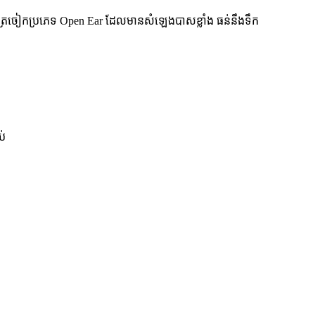
់ត្រចៀកប្រភេទ Open Ear ដែលមានសំឡេងបាសខ្លាំង ធន់នឹងទឹក
ប់