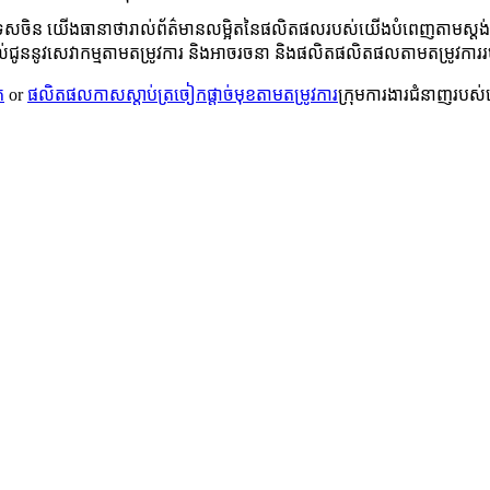
សចិន យើងធានាថារាល់ព័ត៌មានលម្អិតនៃផលិតផលរបស់យើងបំពេញតាមស្តង់ដារខ
ផ្តល់ជូននូវសេវាកម្មតាមតម្រូវការ និងអាចរចនា និងផលិតផលិតផលតាមតម្រូវក
ត
or
ផលិតផលកាសស្តាប់ត្រចៀកផ្តាច់មុខតាមតម្រូវការ
ក្រុមការងារជំនាញរបស់