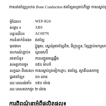
កាសឥតខ្សែប្រភេទ Bone Conduction ឥតខ្សែសម្រាប់កីឡា កាសស្តាប
WEP-B24
ម៉ូដែល៖
ABS
សម្ភារៈ៖
AC697N
បន្ទះឈីប៖
ការទំនាក់ទំនង៖
ឥតខ្សែ
មុខងារ៖
ប៊្លូធូស, ស្តេរ៉េអូឥតខ្សែពិត, មីក្រូហ្វូន, ខ្សែភ្ជាប់មកស្រា
ឧបករណ៍ភ្ជាប់៖
យូអេសប៊ី
រចនាប័ទ្ម៖
ការបញ្ជូនចរន្តឆ្អឹង
សមត្ថភាពថ្ម៖
១៥០ ម៉ាហាំ
លក្ខណៈពិសេស៖
កាសស្តាប់ត្រចៀកភ្លោះ, ឥតខ្សែ, ស្ថានីយសាកថ្ម
ជួរឥតខ្សែ៖
១០ លាន
រយៈពេលរង់ចាំ៖
១៥០ ម៉ោង
រយៈពេលសាកថ្ម៖
២ ម៉ោង
ការពិពណ៌នាអំពីផលិតផល៖