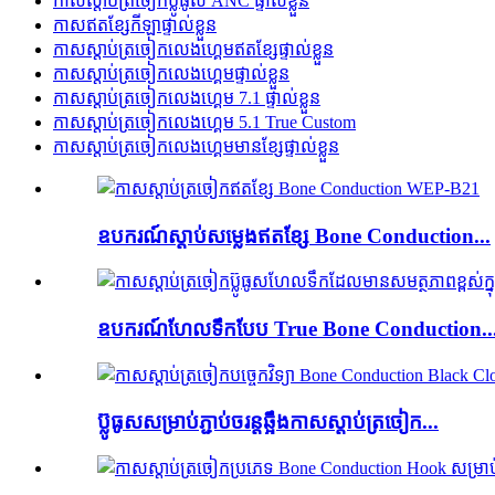
កាសស្តាប់ត្រចៀកប៊្លូធូស ANC ផ្ទាល់ខ្លួន
កាសឥតខ្សែកីឡាផ្ទាល់ខ្លួន
កាសស្តាប់ត្រចៀកលេងហ្គេមឥតខ្សែផ្ទាល់ខ្លួន
កាសស្តាប់ត្រចៀកលេងហ្គេមផ្ទាល់ខ្លួន
កាសស្តាប់ត្រចៀកលេងហ្គេម 7.1 ផ្ទាល់ខ្លួន
កាសស្តាប់ត្រចៀកលេងហ្គេម 5.1 True Custom
កាសស្តាប់ត្រចៀកលេងហ្គេមមានខ្សែផ្ទាល់ខ្លួន
ឧបករណ៍ស្តាប់សម្លេងឥតខ្សែ Bone Conduction...
ឧបករណ៍ហែលទឹកបែប True Bone Conduction..
ប៊្លូធូសសម្រាប់ភ្ជាប់ចរន្តឆ្អឹងកាសស្តាប់ត្រចៀក...