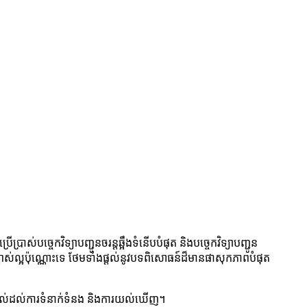
រើប្រាស់បច្ចេកវិទ្យាបញ្ជូនចរន្តឆ្អឹងទំនើបបំផុត និងបច្ចេកវិទ្យាបញ្ជូន
បាស់ល្អប៉ុណ្ណោះទេ ថែមទាំងផ្តល់នូវបទពិសោធន៍ដ៏មានផាសុកភាពបំផុត
៉ះពាល់ដល់ការទំនាក់ទំនង និងការយល់ឃើញ។