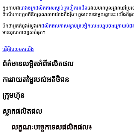
ក្នុងនាមជា
រោងចក្រផលិតកាសស្តាប់ត្រចៀកអាជីព
ដោយមានមូលដ្ឋាននៅប្រទេ
ដំណើរការត្រួតពិនិត្យគុណភាពយ៉ាងតឹងរ៉ឹង។ ក្នុងពេលជាមួយគ្នានេះ យើងក៏
មិនថាអ្នកកំពុងស្វែងរក
ផលិតផលកាសស្តាប់ត្រចៀកលេងហ្គេមចុងក្រោយបំផុ
មានគុណភាពខ្ពស់បំផុត។
ផ្ញើអ៊ីមែលមកយើង
ព័ត៌មានលម្អិតអំពីផលិតផល
ការវាយតម្លៃរបស់អតិថិជន
ក្រុមហ៊ុន
ស្លាកផលិតផល
លក្ខណៈបច្ចេកទេសផលិតផល៖