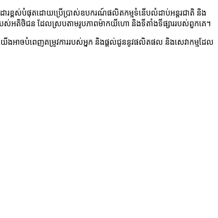
្ពស់បំផុតដោយប្រើប្រាស់ឧបករណ៍ផលិតកម្មទំនើបលំដាប់អន្តរជាតិ និង
ាររបស់អតិថិជន ដែលស្របតាមរូបភាពម៉ាកយីហោ និងទីតាំងទីផ្សាររបស់ពួកគេ។
យើងអាចបំពេញតម្រូវការរបស់អ្នក និងផ្តល់ជូននូវផលិតផល និងសេវាកម្មដែល